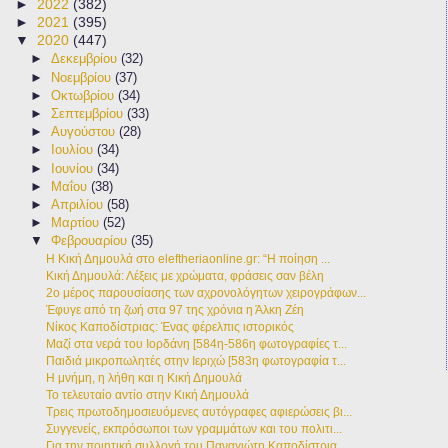
►
2022
(382)
►
2021
(395)
▼
2020
(447)
►
Δεκεμβρίου
(32)
►
Νοεμβρίου
(37)
►
Οκτωβρίου
(34)
►
Σεπτεμβρίου
(33)
►
Αυγούστου
(28)
►
Ιουλίου
(34)
►
Ιουνίου
(34)
►
Μαΐου
(38)
►
Απριλίου
(58)
►
Μαρτίου
(52)
▼
Φεβρουαρίου
(35)
H Κική Δημουλά στο eleftheriaonline.gr: “Η ποίηση ...
Κική Δημουλά: Λέξεις με χρώματα, φράσεις σαν βέλη
2ο μέρος παρουσίασης των αχρονολόγητων χειρογράφων...
Έφυγε από τη ζωή στα 97 της χρόνια η Άλκη Ζέη
Νίκος Καποδίστριας: Ένας φέρελπις ιστορικός
Μαζί στα νερά του Ιορδάνη [584η-586η φωτογραφίες τ...
Παιδιά μικροπωλητές στην Ιεριχώ [583η φωτογραφία τ...
Η μνήμη, η λήθη και η Κική Δημουλά
Το τελευταίο αντίο στην Κική Δημουλά
Τρεις πρωτοδημοσιευόμενες αυτόγραφες αφιερώσεις βι...
Συγγενείς, εκπρόσωποι των γραμμάτων και του πολιτι...
Για την ποιητική συλλογή του Παναγιώτη Καποδίστρια...