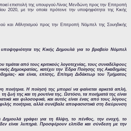
ποιεί επιστολή της υπουργού Λίνας Μενδώνη προς την Επιτροπή
ου 2020, με την οποία πρότεινε την υποψηφιότητα της Κικής
μού και Αθλητισμού προς την Επιτροπή Νόμπελ της Σουηδικής
 υποψηφιότητα της Κικής Δημουλά για το βραβείο Νόμπελ
υ τιμάται από τους κριτικούς λογοτεχνίας, τους συναδέλφους
νικής Δημοκρατίας, κατέχει την Έδρα Ποίησης της Ακαδημίας
δημίας- και είναι, επίσης, Επίτιμη Διδάκτωρ του Τμήματος
η ποιήτρια. Η ποίησή της μπορεί να φαίνεται αρκετά απλή,
 τη ζωή της και τη ρουτίνα της. Ωστόσο, τα ποιήματά της είναι
ατικά και φιλοσοφικά, και αυτός είναι ένας από τους λόγους
οφιλής ποιήτρια, αλλά συνέβαλε αποφασιστικά στη διεύρυνση
ή Δημουλά γράφει για τη θλίψη, το πένθος, την ενοχή, το
 δεν είναι λυπηρά. Προσφέρουν ελπίδα και σύνδεση με την