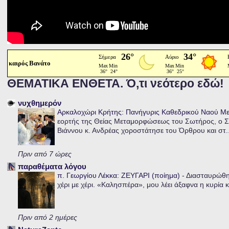
καιρός Βανάτο
ΘΕΜΑΤΙΚΑ ΕΝΘΕΤΑ. Ό,τι νεότερο εδώ!
νυχθημερόν
Αρκαλοχώρι Κρήτης: Πανήγυρις Καθεδρικού Ναού 
εορτής της Θείας Μεταμορφώσεως του Σωτήρος, ο Σ
Βιάννου κ. Ανδρέας χοροστάτησε του Όρθρου και στ..
Πριν από 7 ώρες
παραθέματα λόγου
π. Γεωργίου Λέκκα: ΖΕΥΓΑΡΙ (ποίημα)
-
Διασταυρώθηκ
χέρι με χέρι. «Καλησπέρα», μου λέει άξαφνα η κυρία κα
Πριν από 2 ημέρες