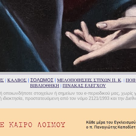
ΗΣ
ΚΑΛΒΟΣ
ΜΕΛΟΠΟΙΗΣΕΙΣ ΣΤΙΧΩΝ Π. Κ
ΠΟΙΗ
|
ΣΟΛΩΜΟΣ
|
|
. |
ΒΙΒΛΙΟΘΗΚΗ
|
ΠΙΝΑΚΑΣ ΕΛΕΓΧΟΥ
οποιωνδήποτε στοιχείων ή σημείων του e-περιοδικού μας, χωρίς 
 ιδιοκτησία, προστατευόμενη από τον νόμο 2121/1993 και την Διε