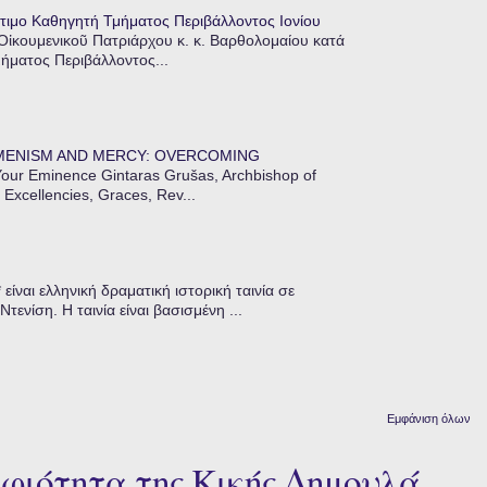
τιμο Καθηγητή Τμήματος Περιβάλλοντος Ιονίου
 Οἰκουμενικοῦ Πατριάρχου κ. κ. Βαρθολομαίου κατά
μήματος Περιβάλλοντος...
MENISM AND MERCY: OVERCOMING
our Eminence Gintaras Grušas, Archbishop of
 Excellencies, Graces, Rev...
ίναι ελληνική δραματική ιστορική ταινία σε
ενίση. Η ταινία είναι βασισμένη ...
Εμφάνιση όλων
φιότητα της Κικής Δημουλά