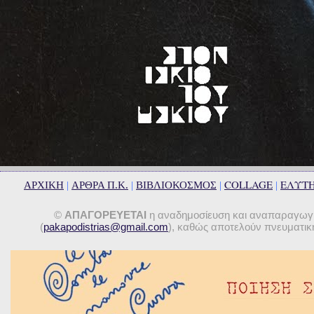
COLLAGE
ΕΛΥΤ
ΑΡΧΙΚΗ
|
ΑΡΘΡΑ Π.Κ.
|
ΒΙΒΛΙΟΚΟΣΜΟΣ
|
|
©
ΑΠΑΓΟΡΕΥΕΤΑΙ
η αναδημοσίευση και αναπαραγωγή 
(
pakapodistrias@gmail.com
), καθώς αποτελούν πνευματική