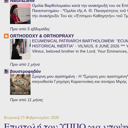
NaturaZante
Ομιλία Βαρθολομαίου κατά την ανακήρυξή του σε Επί
Πανεπιστημίου
-
*Ὁμιλία τῆς Α. Θ. Παναγιότητος τοῦ
τήν ἀνακήρυξίν Του εἰς «Ἐπίτιμον Καθηγητήν» τοῦ Τ
Πριν από 5 εβδομάδες
ORTHODOXY & ORTHOPRAXY
ECUMENICAL PATRIARCH BARTHOLOMEW: “ECU
HISTORICAL INERTIA”
-
VILNIUS, 8 JUNE 2026 *** Y
Vilnius, beloved brother in the Lord, Your Eminences,
Πριν από 1 μήνα
βουστροφηδόν
Σμύρνη μου αγαπημένη
-
Η *Σμύρνη μου αγαπημένη* ε
σκηνοθεσία Γρηγόρη Καραντινάκη και σενάριο Μιμής Ντ
Πριν από 11 μήνες
Κυριακή 23 Φεβρουαρίου 2020
Επιστολή του ΥΠΠΟ για υποψη