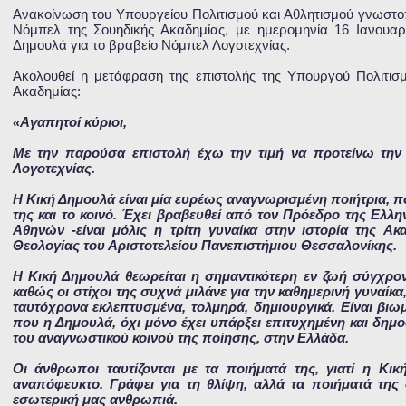
Ανακοίνωση του Υπουργείου Πολιτισμού και Αθλητισμού γνωστο
Νόμπελ της Σουηδικής Ακαδημίας, με ημερομηνία 16 Ιανουαρί
Δημουλά για το βραβείο Νόμπελ Λογοτεχνίας.
Ακολουθεί η μετάφραση της επιστολής της Υπουργού Πολιτισ
Ακαδημίας:
«Αγαπητοί κύριοι,
Με την παρούσα επιστολή έχω την τιμή να προτείνω την
Λογοτεχνίας.
Η Κική Δημουλά είναι μία ευρέως αναγνωρισμένη ποιήτρια, πο
της και το κοινό. Έχει βραβευθεί από τον Πρόεδρο της Ελλη
Αθηνών -είναι μόλις η τρίτη γυναίκα στην ιστορία της Ακα
Θεολογίας του Αριστοτελείου Πανεπιστήμιου Θεσσαλονίκης.
Η Κική Δημουλά θεωρείται η σημαντικότερη εν ζωή σύγχρον
καθώς οι στίχοι της συχνά μιλάνε για την καθημερινή γυναίκα,
ταυτόχρονα εκλεπτυσμένα, τολμηρά, δημιουργικά. Είναι βιωμ
που η Δημουλά, όχι μόνο έχει υπάρξει επιτυχημένη και δημ
του αναγνωστικού κοινού της ποίησης, στην Ελλάδα.
Οι άνθρωποι ταυτίζονται με τα ποιήματά της, γιατί η Κικ
αναπόφευκτο. Γράφει για τη θλίψη, αλλά τα ποιήματά της
εσωτερική μας ανθρωπιά.