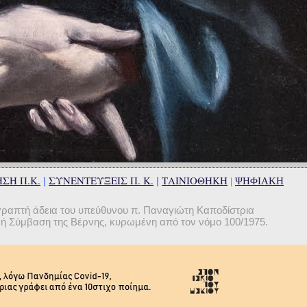
ΣΗ Π.Κ.
ΣΥΝΕΝΤΕΥΞΕΙΣ Π. Κ.
ΤΑΙΝΙΟΘΗΚΗ
|
|
|
ΨΗΦΙΑΚΗ
γραπτή άδεια του υπεύθυνου π. Παναγιώτη Καποδίστρια
θνή Σύμβαση της Βέρνης, κυρωμένη από τον νόμο 100/1975.