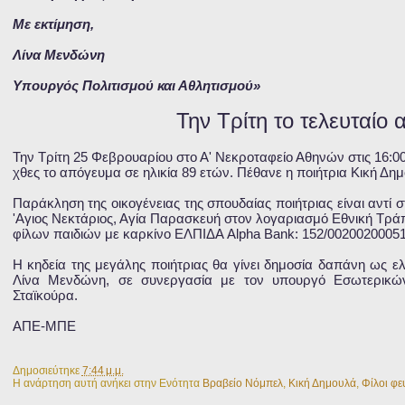
Με εκτίμηση,
Λίνα Μενδώνη
Υπουργός Πολιτισμού και Αθλητισμού»
Την Τρίτη το τελευταίο 
Την Τρίτη 25 Φεβρουαρίου στο Α' Νεκροταφείο Αθηνών στις 16:00
χθες το απόγευμα σε ηλικία 89 ετών. Πέθανε η ποιήτρια Κική Δη
Παράκληση της οικογένειας της σπουδαίας ποιήτριας είναι αντί 
'Αγιος Νεκτάριος, Αγία Παρασκευή στον λογαριασμό Εθνική Τράπ
φίλων παιδιών με καρκίνο ΕΛΠΙΔΑ Alpha Bank: 152/0020020005
Η κηδεία της μεγάλης ποιήτριας θα γίνει δημοσία δαπάνη ως ε
Λίνα Μενδώνη, σε συνεργασία με τον υπουργό Εσωτερικώ
Σταϊκούρα.
ΑΠΕ-ΜΠΕ
Δημοσιεύτηκε
7:44 μ.μ.
Η ανάρτηση αυτή ανήκει στην Ενότητα
Βραβείο Νόμπελ
,
Κική Δημουλά
,
Φίλοι φε