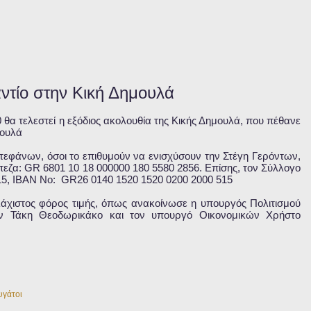
αντίο στην Κική Δημουλά
 θα τελεστεί η εξόδιος ακολουθία της Κικής Δημουλά, που πέθανε
μουλά
στεφάνων, όσοι το επιθυμούν να ενισχύσουν την Στέγη Γερόντων,
εζα: GR 6801 10 18 000000 180 5580 2856. Επίσης, τον Σύλλογο
15, IBAN No: GR26 0140 1520 1520 0200 2000 515
λάχιστος φόρος τιμής, όπως ανακοίνωσε η υπουργός Πολιτισμού
ν Τάκη Θεοδωρικάκο και τον υπουργό Οικονομικών Χρήστο
υγάτοι