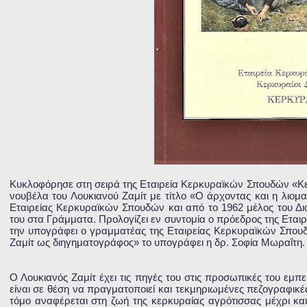
Κυκλοφόρησε στη σειρά της Εταιρεία Κερκυραϊκών Σπουδών «Κερκ
νουβέλα του Λουκιανού Ζαμίτ με τίτλο «Ο άρχοντας και η λιομαζ
Εταιρείας Κερκυραϊκών Σπουδών και από το 1962 μέλος του Διοι
του στα Γράμματα. Προλογίζει εν συντομία ο πρόεδρος της Ετα
την υπογράφει ο γραμματέας της Εταιρείας Κερκυραϊκών Σπουδ
Ζαμίτ ως διηγηματογράφος» το υπογράφει η δρ. Σοφία Μωραΐτη.
Ο Λουκιανός Ζαμίτ έχει τις πηγές του στις προσωπικές του εμπ
είναι σε θέση να πραγματοποιεί και τεκμηριωμένες πεζογραφικ
τόμο αναφέρεται στη ζωή της κερκυραίας αγρότισσας μέχρι και 