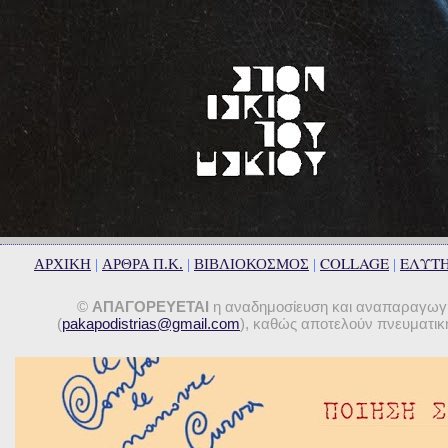
COLLAGE
ΕΛΥΤ
ΑΡΧΙΚΗ
|
ΑΡΘΡΑ Π.Κ.
|
ΒΙΒΛΙΟΚΟΣΜΟΣ
|
|
©
ΑΠΑΓΟΡΕΥΕΤΑΙ
η αναδημοσίευση και αναπαραγωγή 
(
pakapodistrias@gmail.com
), καθώς αποτελούν πνευματική