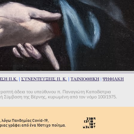
ΣΗ Π.Κ.
ΣΥΝΕΝΤΕΥΞΕΙΣ Π. Κ.
ΤΑΙΝΙΟΘΗΚΗ
|
|
|
ΨΗΦΙΑΚΗ
γραπτή άδεια του υπεύθυνου π. Παναγιώτη Καποδίστρια
θνή Σύμβαση της Βέρνης, κυρωμένη από τον νόμο 100/1975.