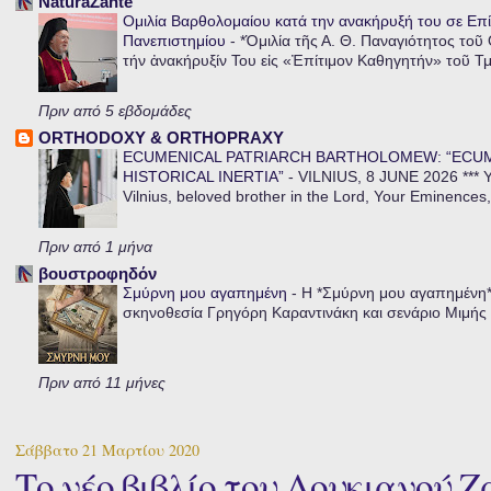
NaturaZante
Ομιλία Βαρθολομαίου κατά την ανακήρυξή του σε Επί
Πανεπιστημίου
-
*Ὁμιλία τῆς Α. Θ. Παναγιότητος τοῦ
τήν ἀνακήρυξίν Του εἰς «Ἐπίτιμον Καθηγητήν» τοῦ Τ
Πριν από 5 εβδομάδες
ORTHODOXY & ORTHOPRAXY
ECUMENICAL PATRIARCH BARTHOLOMEW: “ECU
HISTORICAL INERTIA”
-
VILNIUS, 8 JUNE 2026 *** Y
Vilnius, beloved brother in the Lord, Your Eminences,
Πριν από 1 μήνα
βουστροφηδόν
Σμύρνη μου αγαπημένη
-
Η *Σμύρνη μου αγαπημένη* ε
σκηνοθεσία Γρηγόρη Καραντινάκη και σενάριο Μιμής Ντ
Πριν από 11 μήνες
Σάββατο 21 Μαρτίου 2020
Το νέο βιβλίο του Λουκιανού Ζ