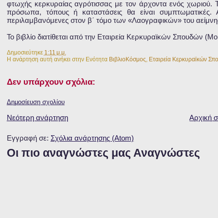
φτωχής κερκυραίας αγρότισσας με τον άρχοντα ενός χωριού. Το
πρόσωπα, τόπους ή καταστάσεις θα είναι συμπτωματικές. Α
περιλαμβανόμενες στον β΄ τόμο των «Λαογραφικών» του αείμνη
Το βιβλίο διατίθεται από την Εταιρεία Κερκυραϊκών Σπουδών (Μ
Δημοσιεύτηκε
1:11 μ.μ.
Η ανάρτηση αυτή ανήκει στην Ενότητα
ΒιβλιοΚόσμος
,
Εταιρεία Κερκυραϊκών Σπ
Δεν υπάρχουν σχόλια:
Δημοσίευση σχολίου
Νεότερη ανάρτηση
Αρχική σ
Εγγραφή σε:
Σχόλια ανάρτησης (Atom)
Οι πιο αναγνώστες μας Αναγνώστες