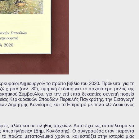
υραίοι Δημιουργοί» το πρώτο βιβλίο του 2020. Πρόκειται για τη
ώχτρα» (σελ. 80), τιμητική έκδοση για το αρχαιότερο μέλος της
κητικού Συμβουλίου, για την επί επτά δεκαετίες συνεπή πορεία
ιρείας Κερκυραϊκών Σπουδών Περικλής Παγκράτης, την Εισαγωγή
ών Δημήτρης Κονιδάρης και το Επίμετρο με τίτλο «Ο Λουκιανός
ειρίες αλλά και σε πλήθος αρχείων. Αυτό έχει ως αποτέλεσμα να
ές «περιηγήσεις» (Δημ. Κονιδάρης). Ο συγγραφέας στον παρόντα
τα πρώτα μεταπολεμικά χρόνια, και εστιάζει στην ιστορία μιας