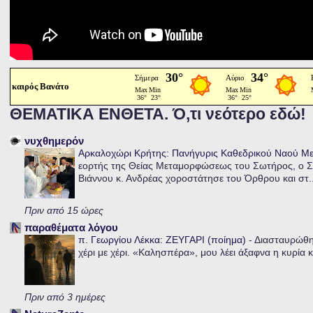
καιρός Βανάτο
ΘΕΜΑΤΙΚΑ ΕΝΘΕΤΑ. Ό,τι νεότερο εδώ!
νυχθημερόν
Αρκαλοχώρι Κρήτης: Πανήγυρις Καθεδρικού Ναού 
εορτής της Θείας Μεταμορφώσεως του Σωτήρος, ο Σ
Βιάννου κ. Ανδρέας χοροστάτησε του Όρθρου και στ..
Πριν από 15 ώρες
παραθέματα λόγου
π. Γεωργίου Λέκκα: ΖΕΥΓΑΡΙ (ποίημα)
-
Διασταυρώθηκ
χέρι με χέρι. «Καλησπέρα», μου λέει άξαφνα η κυρία κα
Πριν από 3 ημέρες