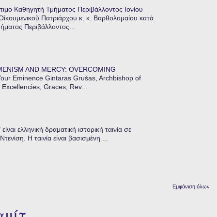
τιμο Καθηγητή Τμήματος Περιβάλλοντος Ιονίου
 Οἰκουμενικοῦ Πατριάρχου κ. κ. Βαρθολομαίου κατά
μήματος Περιβάλλοντος...
MENISM AND MERCY: OVERCOMING
our Eminence Gintaras Grušas, Archbishop of
 Excellencies, Graces, Rev...
ίναι ελληνική δραματική ιστορική ταινία σε
ενίση. Η ταινία είναι βασισμένη ...
Εμφάνιση όλων
αμίτ