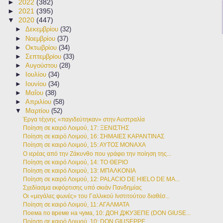
►
2022
(382)
►
2021
(395)
▼
2020
(447)
►
Δεκεμβρίου
(32)
►
Νοεμβρίου
(37)
►
Οκτωβρίου
(34)
►
Σεπτεμβρίου
(33)
►
Αυγούστου
(28)
►
Ιουλίου
(34)
►
Ιουνίου
(34)
►
Μαΐου
(38)
►
Απριλίου
(58)
▼
Μαρτίου
(52)
Έργα τέχνης «παγιδεύτηκαν» στην Αυστραλία
Ποίηση σε καιρό Λοιμού, 17: ΞΕΝΙΣΤΗΣ
Ποίηση σε καιρό Λοιμού, 16: ΣΗΜΑΙΕΣ ΚΑΡΑΝΤΙΝΑΣ
Ποίηση σε καιρό Λοιμού, 15: ΑΥΤΟΣ ΜΟΝΑΧΑ
Ο ιερέας από την Ζάκυνθο που γράφει την ποίηση της...
Ποίηση σε καιρό Λοιμού, 14: ΤΟ ΘΕΡΙΟ
Ποίηση σε καιρό Λοιμού, 13: ΜΠΑΛΚΟΝΙΑ
Ποίηση σε καιρό Λοιμού, 12: PALACIO DE HIELO DE MA...
Σχεδίασμα εκφόρτισης υπό σκιάν Πανδημίας
Οι «μεγάλες φωνές» του Γαλλικού Ινστιτούτου διαθέσ...
Ποίηση σε καιρό Λοιμού, 11: ΑΓΑΛΜΑΤΑ
Поема по време на чума, 10: ДОН ДЖУЗЕПЕ (DON GIUSE...
Ποίηση σε καιρό Λοιμού, 10: DON GIUSEPPE