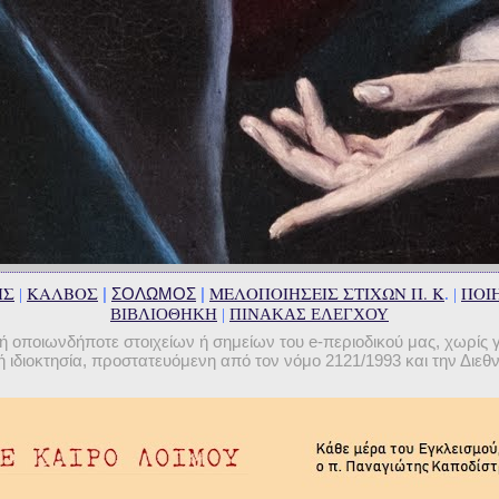
ΗΣ
ΚΑΛΒΟΣ
ΜΕΛΟΠΟΙΗΣΕΙΣ ΣΤΙΧΩΝ Π. Κ
ΠΟΙΗ
|
ΣΟΛΩΜΟΣ
|
|
. |
ΒΙΒΛΙΟΘΗΚΗ
|
ΠΙΝΑΚΑΣ ΕΛΕΓΧΟΥ
οποιωνδήποτε στοιχείων ή σημείων του e-περιοδικού μας, χωρίς 
 ιδιοκτησία, προστατευόμενη από τον νόμο 2121/1993 και την Διε