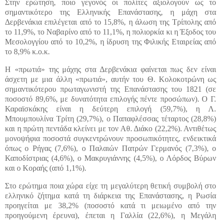
Στην ερώτηση, ποιο γεγονός οι πολίτες αξιολογούν ως το
σημαντικότερο της Ελληνικής Επανάστασης, η μάχη στα
Δερβενάκια επιλέγεται από το 15,8%, η άλωση της Τρίπολης από
το 11,9%, το Ναβαρίνο από το 11,1%, η πολιορκία κι η Έξοδος του
Μεσολογγίου από το 10,2%, η ίδρυση της Φιλικής Εταιρείας από
το 8,9% κ.ο.κ.
Η «πρωτιά» της μάχης στα Δερβενάκια φαίνεται πως δεν είναι
άσχετη με μια άλλη «πρωτιά», αυτήν του Θ. Κολοκοτρώνη ως
σημαντικότερου πρωταγωνιστή της Επανάστασης του 1821 (σε
ποσοστό 89,6%, με δυνατότητα επιλογής πέντε προσώπων). Ο Γ.
Καραϊσκάκης είναι η δεύτερη επιλογή (59,7%), η Λ.
Μπουμπουλίνα Τρίτη (29,7%), ο Παπαφλέσσας τέταρτος (28,8%)
και η πρώτη πεντάδα κλείνει με τον Αθ. Διάκο (22,2%). Αντιθέτως
μονοψήφια ποσοστά συγκεντρώνουν προσωπικότητες, ενδεικτικά
όπως ο Ρήγας (7,6%), ο Παλαιών Πατρών Γερμανός (7,3%), ο
Καποδίστριας (4,6%), ο Μακρυγιάννης (4,5%), ο Λόρδος Βύρων
και ο Κοραής (από 1,1%).
Στο ερώτημα ποια χώρα είχε τη μεγαλύτερη θετική συμβολή στο
ελληνικό ζήτημα κατά τη διάρκεια της Επανάστασης, η Ρωσία
προηγείται με 38,2% (ποσοστό κατά τι μειωμένο από την
προηγούμενη έρευνα), έπεται η Γαλλία (22,6%), η Μεγάλη