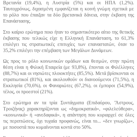
Βρετανία (19,4%), η Αυστρία (5%) και οι ΗΠΑ (1,2%).
Ταυτοχρόνως, διχασμένη εμφανίζεται η κοινή γνώμη σχετικά με
το ρόλο που έπαιξαν τα δύο βρετανικά δάνεια, στην έκβαση της
Επανάστασης.
Στο καίριο ερώτημα ποιο ήταν το σημαντικότερο αίτιο της θετικής
έκβασης που τελικώς είχε η Ελληνική Επανάσταση, το 61,3%
επιλέγει τις στρατιωτικές επιτυχίες των επαναστατών, όταν το
35,2% επιλέγει την επέμβαση των Μεγάλων Δυνάμεων.
Ως προς το ρόλο κοινωνικών ομάδων και θεσμών, στην πρώτη
θέση είναι η Φιλική Εταιρεία (με 93,8%), έπονται οι Φιλέλληνες
(88,7%) και οι νησιώτες πλοιοκτήτες (85,5%). Μετά βρίσκονται οι
στρατιωτικοί (81%), και ακολουθούν οι διανοούμενοι (71,5%), η
Εκκλησία (70,6%), οι Φαναριώτες (67,2%), οι έμποροι (54,9%),
τέλος, οι προεστοί (21%).
Στο ερώτημα αν τα τρία Συντάγματα (Επιδαύρου, 'Άστρους,
Τροιζήνας) χαρακτηρίζονται ως «δημοκρατικά», «φιλελεύθερα»,
«κοινωνικά» ή «ανεδαφικά», η απάντηση που κυριαρχεί σε όλες
τις περιπτώσεις, όχι τυχαία προφανώς, είναι το... «δεν γνωρίζω»,
με ποσοστά που κυμαίνονται κοντά στο 50%.