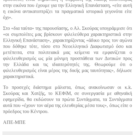
στην εικόνα που έχουμε για την Ελληνική Επανάσταση, «είτε αυτή
η εικόνα αντικατοπτρίζει τα πραγματικά ιστορικά γεγονότα είτε
όχι».
Στο «δια ταύτα» της παρουσίασης, ο Αλ. Σκούρας υπογράμμισε ότι
«οι συμπολίτες μας βρίσκουν φιλελεύθερα χαρακτηριστικά στην
Ελληνική Επανάσταση», χαρακτηρίζοντας «άδικο προς τον αγώνα
που δόθηκε τότε, τόσο στο Νεοελληνικό Διαφωτισμό όσο και
μετέπειτα, στα πολιτειακά μας κείμενα να εμφανίζεται ο
φιλελευθερισμός ως μία μόνιμη προσπάθεια των Δυτικών προς
την Ελλάδα και τις ιδιαιτερότητές της. Θεωρούμε ότι ο
φιλελευθερισμός είναι μέρος της δικής μας ταυτότητας», δήλωσε
χαρακτηριστικά.
Το προσεχές διάστημα μάλιστα, όπως ανακοίνωσαν οι κ.k.
Σκούρας και Χατζής, το ΚΕΦίΜ, σε συνεργασία με αθηναϊκή
εφημερίδα, θα εκδώσουν τα πρώτα Συντάγματα, τα Συντάγματα
αυτά που «έχουν τον αέρα της ελευθερίας μέσα τους», όπως είπε ο
πρόεδρος του Κέντρου.
ΑΠΕ-ΜΠΕ