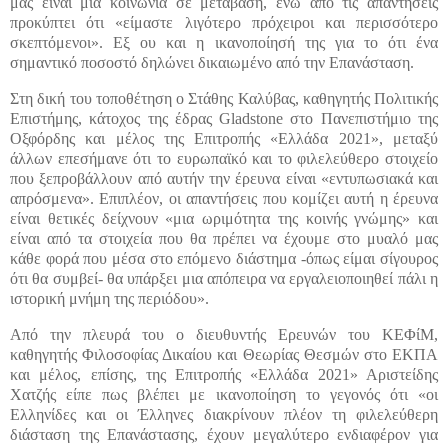
μας είναι μία κοινωνία σε μετάβαση, ενώ από τις απαντήσεις
προκύπτει ότι «είμαστε λιγότερο πρόχειροι και περισσότερο
σκεπτόμενοι». Εξ ου και η ικανοποίησή της για το ότι ένα
σημαντικό ποσοστό δηλώνει δικαιωμένο από την Επανάσταση.
Στη δική του τοποθέτηση ο Στάθης Καλύβας, καθηγητής Πολιτικής
Επιστήμης, κάτοχος της έδρας Gladstone στο Πανεπιστήμιο της
Οξφόρδης και μέλος της Επιτροπής «Ελλάδα 2021», μεταξύ
άλλων επεσήμανε ότι το ευρωπαϊκό και το φιλελεύθερο στοιχείο
που ξεπροβάλλουν από αυτήν την έρευνα είναι «εντυπωσιακά και
απρόσμενα». Επιπλέον, οι απαντήσεις που κομίζει αυτή η έρευνα
είναι θετικές δείχνουν «μια ωριμότητα της κοινής γνώμης» και
είναι από τα στοιχεία που θα πρέπει να έχουμε στο μυαλό μας
κάθε φορά που μέσα στο επόμενο διάστημα -όπως είμαι σίγουρος
ότι θα συμβεί- θα υπάρξει μια απόπειρα να εργαλειοποιηθεί πάλι η
ιστορική μνήμη της περιόδου».
Από την πλευρά του ο διευθυντής Ερευνών του ΚΕΦίΜ,
καθηγητής Φιλοσοφίας Δικαίου και Θεωρίας Θεσμών στο ΕΚΠΑ
και μέλος, επίσης, της Επιτροπής «Ελλάδα 2021» Αριστείδης
Χατζής είπε πως βλέπει με ικανοποίηση το γεγονός ότι «οι
Ελληνίδες και οι Έλληνες διακρίνουν πλέον τη φιλελεύθερη
διάσταση της Επανάστασης, έχουν μεγαλύτερο ενδιαφέρον για