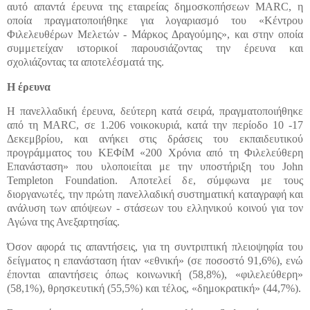
αυτό απαντά έρευνα της εταιρείας δημοσκοπήσεων MARC, η
οποία πραγματοποιήθηκε για λογαριασμό του «Κέντρου
Φιλελευθέρων Μελετών - Μάρκος Δραγούμης», και στην οποία
συμμετείχαν ιστορικοί παρουσιάζοντας την έρευνα και
σχολιάζοντας τα αποτελέσματά της.
Η έρευνα
Η πανελλαδική έρευνα, δεύτερη κατά σειρά, πραγματοποιήθηκε
από τη MARC, σε 1.206 νοικοκυριά, κατά την περίοδο 10 -17
Δεκεμβρίου, και ανήκει στις δράσεις του εκπαιδευτικού
προγράμματος του ΚΕΦίΜ «200 Χρόνια από τη Φιλελεύθερη
Επανάσταση» που υλοποιείται με την υποστήριξη του John
Templeton Foundation. Αποτελεί δε, σύμφωνα με τους
διοργανωτές, την πρώτη πανελλαδική συστηματική καταγραφή και
ανάλυση των απόψεων - στάσεων του ελληνικού κοινού για τον
Αγώνα της Ανεξαρτησίας.
Όσον αφορά τις απαντήσεις, για τη συντριπτική πλειοψηφία του
δείγματος η επανάσταση ήταν «εθνική» (σε ποσοστό 91,6%), ενώ
έπονται απαντήσεις όπως κοινωνική (58,8%), «φιλελεύθερη»
(58,1%), θρησκευτική (55,5%) και τέλος, «δημοκρατική» (44,7%).