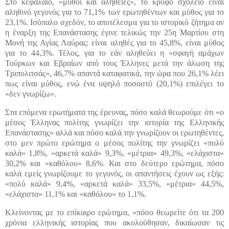
Στο κεφάλαιο, «μύθοι και αλήθειες», το κρυφό σχολειό είναι
αληθινό γεγονός για το 71,1% των ερωτηθέντων και μύθος για το
23,1%. Ισόπαλο σχεδόν, το αποτέλεσμα για το ιστορικό ζήτημα αν
η έναρξη της Επανάστασης έγινε τελικώς την 25η Μαρτίου στη
Μονή της Αγίας Λαύρας: είναι αληθές για το 45,8%, είναι μύθος
για το 44,3%. Τέλος, για το εάν αληθεύει η «σφαγή αμάχων
Τούρκων και Εβραίων από τους Έλληνες μετά την άλωση της
Τριπολιτσάς», 46,7% απαντά καταφατικά, την ώρα που 26,1% λέει
πως είναι μύθος, ενώ ένα υψηλό ποσοστό (20,1%) επιλέγει το
«δεν γνωρίζω».
Στα επόμενα ερωτήματα της έρευνας, πόσο καλά θεωρούμε ότι «ο
μέσος Έλληνας πολίτης γνωρίζει την ιστορία της Ελληνικής
Επανάστασης» αλλά και πόσο καλά την γνωρίζουν οι ερωτηθέντες,
στο μεν πρώτο ερώτημα ο μέσος πολίτης την γνωρίζει «πολύ
καλά» 1,8%, «αρκετά καλά» 9,3%, «μέτρια» 49,3%, «ελάχιστα»
30,2% και «καθόλου» 8,6%. Και στο δεύτερο ερώτημα, πόσο
καλά εμείς γνωρίζουμε το γεγονός, οι απαντήσεις έχουν ως εξής:
«πολύ καλά» 9,4%, «αρκετά καλά» 33,5%, «μέτρια» 44,5%,
«ελάχιστα» 11,1% και «καθόλου» το 1,1%.
Κλείνοντας με το επίκαιρο ερώτημα, «πόσο θεωρείτε ότι τα 200
χρόνια ελληνικής ιστορίας που ακολούθησαν, δικαίωσαν τις