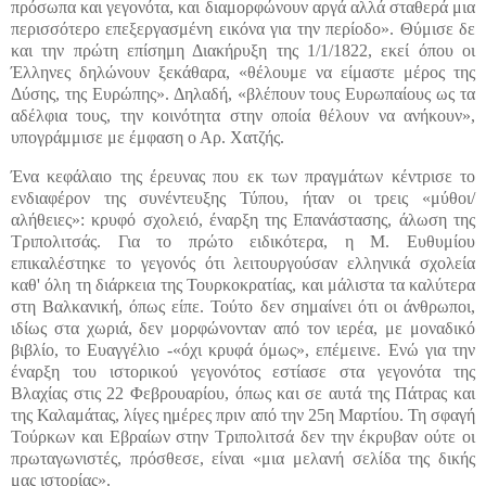
πρόσωπα και γεγονότα, και διαμορφώνουν αργά αλλά σταθερά μια
περισσότερο επεξεργασμένη εικόνα για την περίοδο». Θύμισε δε
και την πρώτη επίσημη Διακήρυξη της 1/1/1822, εκεί όπου οι
Έλληνες δηλώνουν ξεκάθαρα, «θέλουμε να είμαστε μέρος της
Δύσης, της Ευρώπης». Δηλαδή, «βλέπουν τους Ευρωπαίους ως τα
αδέλφια τους, την κοινότητα στην οποία θέλουν να ανήκουν»,
υπογράμμισε με έμφαση ο Αρ. Χατζής.
Ένα κεφάλαιο της έρευνας που εκ των πραγμάτων κέντρισε το
ενδιαφέρον της συνέντευξης Τύπου, ήταν οι τρεις «μύθοι/
αλήθειες»: κρυφό σχολειό, έναρξη της Επανάστασης, άλωση της
Τριπολιτσάς. Για το πρώτο ειδικότερα, η Μ. Ευθυμίου
επικαλέστηκε το γεγονός ότι λειτουργούσαν ελληνικά σχολεία
καθ' όλη τη διάρκεια της Τουρκοκρατίας, και μάλιστα τα καλύτερα
στη Βαλκανική, όπως είπε. Τούτο δεν σημαίνει ότι οι άνθρωποι,
ιδίως στα χωριά, δεν μορφώνονταν από τον ιερέα, με μοναδικό
βιβλίο, το Ευαγγέλιο -«όχι κρυφά όμως», επέμεινε. Ενώ για την
έναρξη του ιστορικού γεγονότος εστίασε στα γεγονότα της
Βλαχίας στις 22 Φεβρουαρίου, όπως και σε αυτά της Πάτρας και
της Καλαμάτας, λίγες ημέρες πριν από την 25η Μαρτίου. Τη σφαγή
Τούρκων και Εβραίων στην Τριπολιτσά δεν την έκρυβαν ούτε οι
πρωταγωνιστές, πρόσθεσε, είναι «μια μελανή σελίδα της δικής
μας ιστορίας».