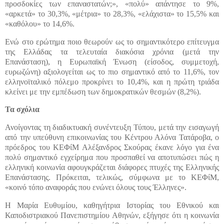
προσδοκίες των επαναστατών;», «πολύ» απάντησε το 9%,
«αρκετά» το 30,3%, «μέτρια» το 28,3%, «ελάχιστα» το 15,5% και
«καθόλου» το 14,6%.
Ενώ στο ερώτημα ποιο θεωρούν ως το σημαντικότερο επίτευγμα
της Ελλάδας τα τελευταία διακόσια χρόνια (μετά την
Επανάσταση), η Ευρωπαϊκή Ένωση (είσοδος, συμμετοχή,
ευρωζώνη) αξιολογείται ως το πιο σημαντικό από το 11,6%, τον
ελληνοϊταλικό πόλεμο προκρίνει το 10,4%, και η πρώτη τριάδα
κλείνει με την εμπέδωση των δημοκρατικών θεσμών (8,2%).
Τα σχόλια
Ανοίγοντας τη διαδικτυακή συνέντευξη Τύπου, μετά την εισαγωγή
από την υπεύθυνη επικοινωνίας του Κέντρου Αλόνα Τατάροβα, ο
πρόεδρος του ΚΕΦίΜ Αλέξανδρος Σκούρας έκανε λόγο για ένα
πολύ σημαντικό εγχείρημα που προσπαθεί να αποτυπώσει πώς η
ελληνική κοινωνία αφουγκράζεται διάφορες πτυχές της Ελληνικής
Επανάστασης. Πρόκειται, τελικώς, σύμφωνα με το ΚΕΦίΜ,
«κοινό τόπο αναφοράς που ενώνει όλους τους Έλληνες».
Η Μαρία Ευθυμίου, καθηγήτρια Ιστορίας του Εθνικού και
Καποδιστριακού Πανεπιστημίου Αθηνών, εξήγησε ότι η κοινωνία