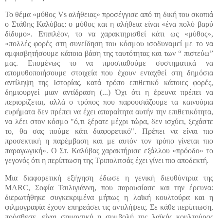
Το θέμα «μύθος Vs αλήθειας» προσέγγισε από τη δική του σκοπιά
ο Στάθης Καλύβας: ο μύθος και η αλήθεια είναι «ένα πολύ βαρύ
δίδυμο». Επιπλέον, το να χαρακτηρισθεί κάτι ως «μύθος»,
«πολλές φορές στη συνείδηση του κόσμου ισοδυναμεί με το να
αμφισβητήσουμε κάποια βάση της ταυτότητας και των “ πιστεύω”
μας. Επομένως το να προσπαθούμε συστηματικά να
απομυθοποιήσουμε στοιχεία που έχουν ενταχθεί στη δημόσια
αντίληψη της Ιστορίας, κατά τρόπο επιθετικό κάποιες φορές,
δημιουργεί μιαν αντίδραση (...) Όχι ότι η έρευνα πρέπει να
περιορίζεται, αλλά ο τρόπος που παρουσιάζουμε τα καινούρια
ευρήματα δεν πρέπει να έχει απαραίτητα αυτήν την επιθετικότητα,
να λέει στον κόσμο "ό,τι ξέρατε μέχρι τώρα, δεν ισχύει, ξεχάστε
το, θα σας πούμε κάτι διαφορετικό". Πρέπει να είναι πιο
προσεκτική η παρέμβαση και με αυτόν τον τρόπο γίνεται πιο
παραγωγική». Ο Στ. Καλύβας χαρακτήρισε εξάλλου «πρόοδο» το
γεγονός ότι η περίπτωση της Τριπολιτσάς έχει γίνει πιο αποδεκτή.
Μια διαφορετική εξήγηση έδωσε η γενική διευθύντρια της
MARC, Σοφία Τσιλιγιάννη, που παρουσίασε και την έρευνα:
διερωτήθηκε συγκεκριμένα μήπως η λαϊκή κουλτούρα και η
φιλμογραφία έχουν επηρεάσει τις αντιλήψεις. Σε κάθε περίπτωση,
πρόσθεσε, είναι σημαντική η συμβολή της λαϊκής κουλτούρας