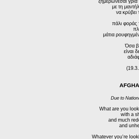
ξημερώνεσαι γριά
με τη μαντή
να κρύβει 
πάλι φοράς 
πλ
μάτια ρουφηγμέν
Όσα β
είναι δ
αδιά
(19.3
AFGHA
Due to Nation
What are you looki
with a s
and much red
and unhe
Whatever you’re lookin