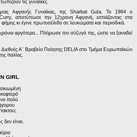
ετωπίζουν τις γυναίκες.
ιας Αφγανής Γυναίκας, της Sharbat Gula. Το 1984 ο
urry,
αποτύπωσε την 12χρονη Αφγανή, εστιάζοντας στα
φήμης κι έγινε πρωτοσέλιδο σε λευκώματα και περιοδικά.
χρόνια αργότερα... Πλήρωσε τον σύζυγό της, ώστε να ξαναδεί
το Διεθνές Α΄ Βραβείο Ποίησης DELIA στο Τμήμα Ευρωπαϊκών
ης Ιταλίας.
N GIRL
 ισκιωμένη
 κοφτερό
ινο πολύ
ήγορου
στακτου;
 δεν είναι.
ύριο