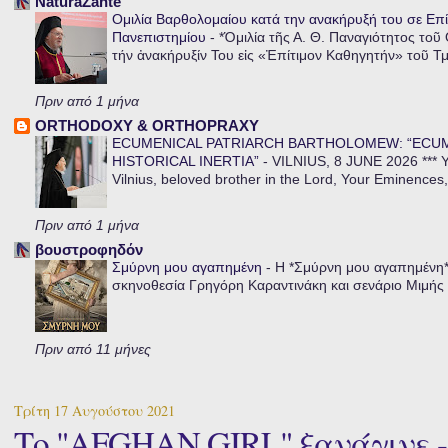
NaturaZante
Ομιλία Βαρθολομαίου κατά την ανακήρυξή του σε Επί
Πανεπιστημίου
-
*Ὁμιλία τῆς Α. Θ. Παναγιότητος τοῦ
τήν ἀνακήρυξίν Του εἰς «Ἐπίτιμον Καθηγητήν» τοῦ Τ
Πριν από 1 μήνα
ORTHODOXY & ORTHOPRAXY
ECUMENICAL PATRIARCH BARTHOLOMEW: “ECU
HISTORICAL INERTIA”
-
VILNIUS, 8 JUNE 2026 *** Y
Vilnius, beloved brother in the Lord, Your Eminences,
Πριν από 1 μήνα
βουστροφηδόν
Σμύρνη μου αγαπημένη
-
Η *Σμύρνη μου αγαπημένη* ε
σκηνοθεσία Γρηγόρη Καραντινάκη και σενάριο Μιμής Ντ
Πριν από 11 μήνες
Τρίτη 17 Αυγούστου 2021
Το "AFGHAN GIRL" ξανάγινε -