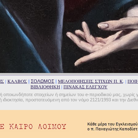
ΗΣ
ΚΑΛΒΟΣ
ΜΕΛΟΠΟΙΗΣΕΙΣ ΣΤΙΧΩΝ Π. Κ
ΠΟΙΗ
|
ΣΟΛΩΜΟΣ
|
|
. |
ΒΙΒΛΙΟΘΗΚΗ
|
ΠΙΝΑΚΑΣ ΕΛΕΓΧΟΥ
οποιωνδήποτε στοιχείων ή σημείων του e-περιοδικού μας, χωρίς 
 ιδιοκτησία, προστατευόμενη από τον νόμο 2121/1993 και την Διε