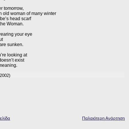
er tomorrow,
an old woman of many winter
ibe’s head scarf
 the Woman.
earing your eye
ut
are sunken.
re looking at
 doesn’t exist
meaning.
.2002)
ελίδα
Παλαιότερη Ανάρτηση