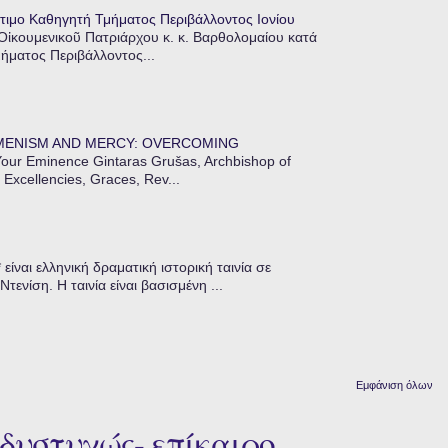
τιμο Καθηγητή Τμήματος Περιβάλλοντος Ιονίου
 Οἰκουμενικοῦ Πατριάρχου κ. κ. Βαρθολομαίου κατά
μήματος Περιβάλλοντος...
MENISM AND MERCY: OVERCOMING
our Eminence Gintaras Grušas, Archbishop of
 Excellencies, Graces, Rev...
ίναι ελληνική δραματική ιστορική ταινία σε
ενίση. Η ταινία είναι βασισμένη ...
Εμφάνιση όλων
δυστυχώς- επίκαιρο