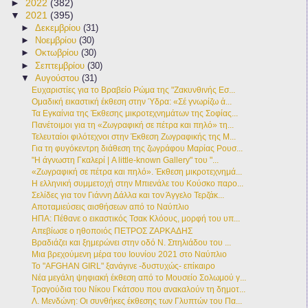
►
2022
(382)
▼
2021
(395)
►
Δεκεμβρίου
(31)
►
Νοεμβρίου
(30)
►
Οκτωβρίου
(30)
►
Σεπτεμβρίου
(30)
▼
Αυγούστου
(31)
Ευχαριστίες για το Βραβείο Ρώμα της "Ζακυνθινής Εσ...
Ομαδική εικαστική έκθεση στην Ύδρα: «Σέ γνωρίζω ἀ...
Τα Εγκαίνια της Έκθεσης μικροτεχνημάτων της Σοφίας...
Πανέτοιμοι για τη «Ζωγραφική σε πέτρα και πηλό» τη...
Τελευταίοι φιλότεχνοι στην Έκθεση Ζωγραφικής της Μ...
Για τη φυγόκεντρη διάθεση της ζωγράφου Μαρίας Ρουσ...
"Η άγνωστη Γκαλερί | A little-known Gallery" του "...
«Ζωγραφική σε πέτρα και πηλό». Έκθεση μικροτεχνημά...
Η ελληνική συμμετοχή στην Μπιενάλε του Κούσκο παρο...
Σελίδες για τον Γιάννη Δάλλα και τον Άγγελο Τερζάκ...
Αποταμιεύσεις αισθήσεων από το Ναύπλιο
ΗΠΑ: Πέθανε ο εικαστικός Τσακ Κλόους, μορφή του υπ...
Απεβίωσε ο ηθοποιός ΠΕΤΡΟΣ ΖΑΡΚΑΔΗΣ
Βραδιάζει και ξημερώνει στην οδό Ν. Σπηλιάδου του ...
Μια βρεχούμενη μέρα του Ιουνίου 2021 στο Ναύπλιο
Το "AFGHAN GIRL" ξανάγινε -δυστυχώς- επίκαιρο
Νέα μεγάλη ψηφιακή έκθεση από το Μουσείο Σολωμού γ...
Τραγούδια του Νίκου Γκάτσου που ανακαλούν τη δημοτ...
Λ. Μενδώνη: Οι συνθήκες έκθεσης των Γλυπτών του Πα...