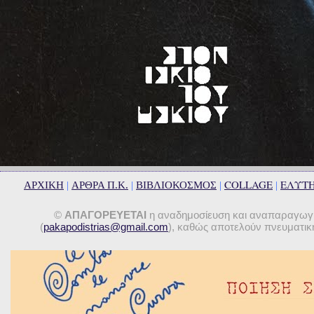
COLLAGE
ΕΛΥΤ
ΑΡΧΙΚΗ
|
ΑΡΘΡΑ Π.Κ.
|
ΒΙΒΛΙΟΚΟΣΜΟΣ
|
|
©
ΑΠΑΓΟΡΕΥΕΤΑΙ
η αναδημοσίευση και αναπαραγωγή 
(
pakapodistrias@gmail.com
), καθώς αποτελούν πνευματική