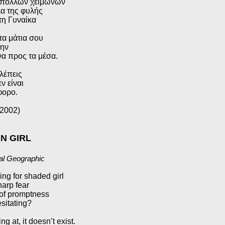
 πολλών χειμώνων
λα της φυλής
τη Γυναίκα
τα μάτια σου
ην
α προς τα μέσα.
λέπεις
εν είναι
φορο.
.2002)
N GIRL
al Geographic
ng for shaded girl
harp fear
of promptness
sitating?
g at, it doesn’t exist.