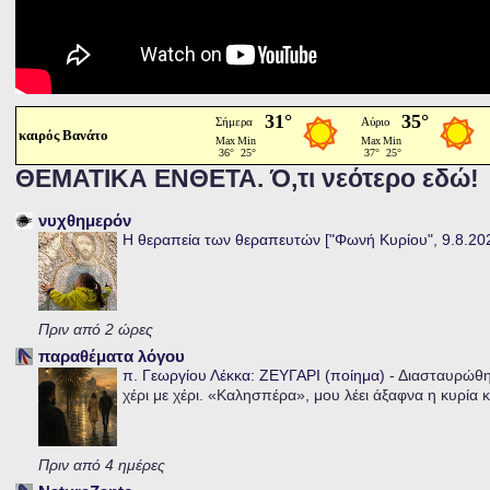
καιρός Βανάτο
ΘΕΜΑΤΙΚΑ ΕΝΘΕΤΑ. Ό,τι νεότερο εδώ!
νυχθημερόν
Η θεραπεία των θεραπευτών ["Φωνή Κυρίου", 9.8.20
Πριν από 2 ώρες
παραθέματα λόγου
π. Γεωργίου Λέκκα: ΖΕΥΓΑΡΙ (ποίημα)
-
Διασταυρώθηκ
χέρι με χέρι. «Καλησπέρα», μου λέει άξαφνα η κυρία κα
Πριν από 4 ημέρες