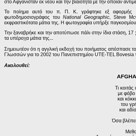
στο Αφγανιστάν εκ νέου και την βιαιότητα με την οποίαν αντιμ
Το ποίημα αυτό του π. Π. Κ. γράφτηκε εξ αφορμής μ
φωτοδημοσιογράφος του
National Geographic
,
Steve McC
εκφραστικότατα μάτια της. Η φωτoγραφία υπήρξε παγκοσμίου 
Την ξαναβρήκε και την αποτύπωσε πάλι στην ίδια στάση, 17 
τα υπέροχα μάτια της...
Σημειωτέον ότι η αγγλική εκδοχή του ποιήματος απέσπασε 
Γλωσσών για το 2002 του Πανεπιστημίου UTE-TEL Bovesia τ
Ακολουθεί:
AFGHA
Τι κοιτάς
με φόβο
και κόκκ
του γρ
και αδί
Όσα βλέπεις
Μεθα