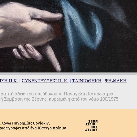
ΣΗ Π.Κ.
ΣΥΝΕΝΤΕΥΞΕΙΣ Π. Κ.
ΤΑΙΝΙΟΘΗΚΗ
|
|
|
ΨΗΦΙΑΚΗ
γραπτή άδεια του υπεύθυνου π. Παναγιώτη Καποδίστρια
θνή Σύμβαση της Βέρνης, κυρωμένη από τον νόμο 100/1975.