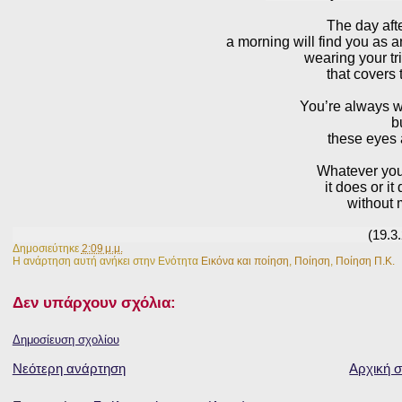
The day aft
a morning will find you as 
wearing your tr
that covers
You’re always w
b
these eyes 
Whatever you’
it does or it
without 
(19.3
Δημοσιεύτηκε
2:09 μ.μ.
Η ανάρτηση αυτή ανήκει στην Ενότητα
Εικόνα και ποίηση
,
Ποίηση
,
Ποίηση Π.Κ.
Δεν υπάρχουν σχόλια:
Δημοσίευση σχολίου
Νεότερη ανάρτηση
Αρχική σ