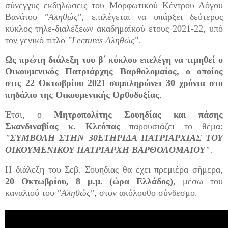
σύνεγγυς εκδηλώσεις του Μορφωτικού Κέντρου Λόγου
Βανάτου
"Αληθώς"
, επιλέγεται να υπάρξει δεύτερος
κύκλος τηλε-διαλέξεων ακαδημαϊκού έτους 2021-22, υπό
τον γενικό τίτλο
"Lectures Αληθώς".
Ως πρώτη διάλεξη του β΄ κύκλου επελέγη να τιμηθεί ο
Οικουμενικός Πατριάρχης Βαρθολομαίος, ο οποίος
στις 22 Οκτωβρίου 2021 συμπληρώνει 30 χρόνια στο
πηδάλιο της Οικουμενικής Ορθοδοξίας
.
Έτσι, ο
Μητροπολίτης Σουηδίας και πάσης
Σκανδιναβίας κ. Κλεόπας
παρουσιάζει το θέμα:
"ΣΥΜΒΟΛΗ ΣΤΗΝ 30ΕΤΗΡΙΔΑ ΠΑΤΡΙΑΡΧΙΑΣ ΤΟΥ
ΟΙΚΟΥΜΕΝΙΚΟΥ ΠΑΤΡΙΑΡΧΗ ΒΑΡΘΟΛΟΜΑΙΟΥ"
.
Η διάλεξη του Σεβ. Σουηδίας θα έχει πρεμιέρα σήμερα,
20 Οκτωβρίου, 8 μ.μ. (ώρα Ελλάδος)
, μέσω του
.
καναλιού του
"Αληθώς",
στον ακόλουθο σύ
νδεσμο