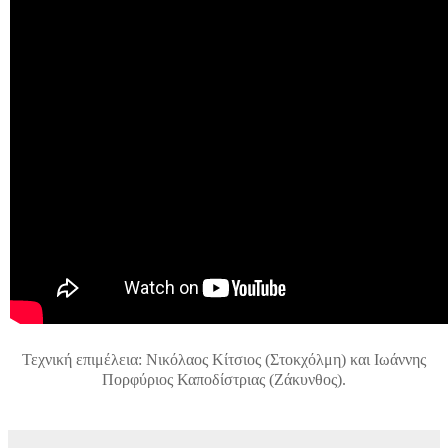
Τεχνική επιμέλεια: Νικόλαος Κίτσιος (Στοκχόλμη) και Ιωάννης
Πορφύριος Καποδίστριας (Ζάκυνθος).