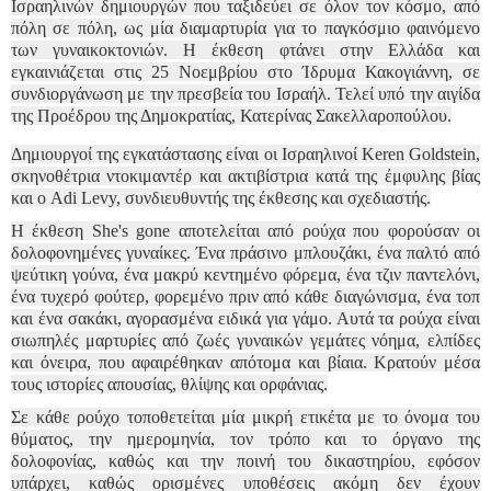
Ισραηλινών δημιουργών που ταξιδεύει σε όλον τον κόσμο, από
πόλη σε πόλη, ως μία διαμαρτυρία για το παγκόσμιο φαινόμενο
των γυναικοκτονιών. Η έκθεση φτάνει στην Ελλάδα και
εγκαινιάζεται στις 25 Νοεμβρίου στο Ίδρυμα Κακογιάννη, σε
συνδιοργάνωση με την πρεσβεία του Ισραήλ. Τελεί υπό την αιγίδα
της Προέδρου της Δημοκρατίας, Κατερίνας Σακελλαροπούλου.
Δημιουργοί της εγκατάστασης είναι οι Ισραηλινοί Keren Goldstein,
σκηνοθέτρια ντοκιμαντέρ και ακτιβίστρια κατά της έμφυλης βίας
και ο Adi Levy, συνδιευθυντής της έκθεσης και σχεδιαστής.
Η έκθεση She's gone αποτελείται από ρούχα που φορούσαν οι
δολοφονημένες γυναίκες. Ένα πράσινο μπλουζάκι, ένα παλτό από
ψεύτικη γούνα, ένα μακρύ κεντημένο φόρεμα, ένα τζιν παντελόνι,
ένα τυχερό φούτερ, φορεμένο πριν από κάθε διαγώνισμα, ένα τοπ
και ένα σακάκι, αγορασμένα ειδικά για γάμο. Αυτά τα ρούχα είναι
σιωπηλές μαρτυρίες από ζωές γυναικών γεμάτες νόημα, ελπίδες
και όνειρα, που αφαιρέθηκαν απότομα και βίαια. Κρατούν μέσα
τους ιστορίες απουσίας, θλίψης και ορφάνιας.
Σε κάθε ρούχο τοποθετείται μία μικρή ετικέτα με το όνομα του
θύματος, την ημερομηνία, τον τρόπο και το όργανο της
δολοφονίας, καθώς και την ποινή του δικαστηρίου, εφόσον
υπάρχει, καθώς ορισμένες υποθέσεις ακόμη δεν έχουν