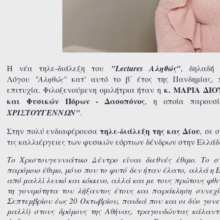
Η νέα τηλε-διάλεξη του
"Lectures Αληθώς"
, δηλαδή
Λόγου
"Αληθώς"
κατ' αυτό το β΄ έτος της Πανδημίας, 
κ.
ΜΑΡΙΑ ΔΙΟΥ
επιτυχία.
Φιλοξενούμενη ομιλήτρια ήταν η
και Φυσικών Πόρων - Δασοπόνος
, η οποία παρουσ
ΧΡΙΣΤΟΥΓΕΝΝΩΝ"
.
τηλε
διάλεξη της κας Δίου
Στην πολύ ενδιαφέρουσα
-
,
σε σ
τις καλλιέργειες των φυσικών εόρτιων δένδρων στην Ελλά
Το Χριστουγεννιάτικο Δέντρο είναι διεθνές έθιμο. Το
παρόμοιο έθιμο, μόνο που το φυτό δεν ήταν έλατο, αλλά η Ε
από μαλλί λευκό και κόκκινο, αλλά και με τους πρώτους φ
τη γονιμότητα του λήξαντος έτους και παράκληση συνεχί
Σεπτεμβρίου έως 20 Οκτωβρίου, παιδιά που και οι δύο γονε
μαλλί) στους δρόμους της Αθήνας, τραγουδώντας κάλαντ