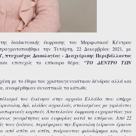
 της διαδικτυακής έκφρασης του Μορφωτικού Κέντρου
πραγματοποιήθηκε την Τετάρτη, 22 Δεκεμβρίου 2021, με
, πτυχιούχος Δασολογίας - Διαχείρισης Περιβάλλοντος
ίασε επιτυχώς το επίκαιρο θέμα:
"ΤΟ ΔΕΝΤΡΟ ΤΩΝ
χέση με το έθιμο του χριστουγεννιάτικου δένδρου αλλά και
δα,
αναφέρθηκαν συνοπτικώς τα κάτωθι:
 στόλισμά του ξεκίνησε στην αρχαία Ελλάδα που υπήρχε
ιρεσιώνη, δηλ. κλάδος αγριελιάς, στολισμένος με γιρλάντες
θινοπωρινούς καρπούς. Αποτελούσε έκφραση ευχαριστίας για
σεως γονιμότητας και ευφορίας κατά το επόμενο. Από 22
ίς τους ζούσαν, περιέφεραν την Ειρεσιώνη (είριον= έριον=
α από σπίτι σε σπίτι, παίρνοντας φιλοδώρημα και, όταν