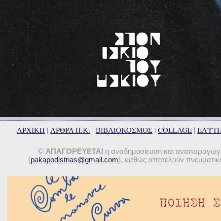
COLLAGE
ΕΛΥΤ
ΑΡΧΙΚΗ
|
ΑΡΘΡΑ Π.Κ.
|
ΒΙΒΛΙΟΚΟΣΜΟΣ
|
|
©
ΑΠΑΓΟΡΕΥΕΤΑΙ
η αναδημοσίευση και αναπαραγωγή 
(
pakapodistrias@gmail.com
), καθώς αποτελούν πνευματική