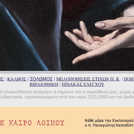
ΗΣ
ΚΑΛΒΟΣ
ΜΕΛΟΠΟΙΗΣΕΙΣ ΣΤΙΧΩΝ Π. Κ
ΠΟΙΗ
|
ΣΟΛΩΜΟΣ
|
|
. |
ΒΙΒΛΙΟΘΗΚΗ
|
ΠΙΝΑΚΑΣ ΕΛΕΓΧΟΥ
οποιωνδήποτε στοιχείων ή σημείων του e-περιοδικού μας, χωρίς 
 ιδιοκτησία, προστατευόμενη από τον νόμο 2121/1993 και την Διε