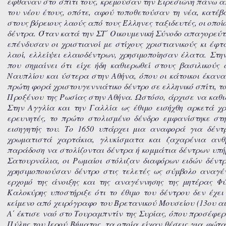
έφθαναν στο σπίτι τους, κρεμούσαν την Ειρεσιώνη πάνω από
του νέου έτους, οπότε, αφού τοποθετούσαν τη νέα, κατέβα
στους βόρειους λαούς από τους Έλληνες ταξιδευτές, οι οποί
δέντρα.
Όταν κατά την ΣΤ΄ Οικουμενική Σύνοδο απαγορεύτηκ
επένδυσαν οι χριστιανοί με στίχους χριστιανικούς κι έφτ
λαοί, ελλείψει ελαιοδέντρων, χρησιμοποίησαν έλατα.
Στη
που σημαίνει ότι είχε ήδη καθιερωθεί στους βασιλικούς
Ναυπλίου και ύστερα στην Αθήνα, όπου οι κάτοικοι έκαναν
πρώτη φορά χριστουγεννιάτικο δέντρο σε ελληνικό σπίτι, 
Προξένου της Ρωσίας στην Αθήνα. Ωστόσο, άρχισε να καθιε
Στην Αγγλία και την Γαλλία ως έθιμο εισήχθη αρκετά χ
ερευνητές, το πρώτο στολισμένο δένδρο εμφανίστηκε στη
εισηγητής του. Το 1650 υπάρχει μια αναφορά για δέν
χρωματιστά χαρτάκια, γλυκίσματα και ζαχαρένια ανθ
παράδοση να στολίζονται δέντρα ή κομμάτια δέντρων υπήρχ
Σατουρνάλια, οι Ρωμαίοι στόλιζαν διαφόρων ειδών δέντρα
χρησιμοποιούσαν δέντρο στις τελετές ως σύμβολο αναγέν
ερχομό της άνοιξης και της αναγέννησης της μητέρας Φύ
Καλοκύρης υποστήριξε ότι το έθιμο του δέντρου δεν έχε
κείμενο από χειρόγραφο του Βρετανικού Μουσείου (13ου α
Α΄ έκτισε ναό στο Τουραμπντίν της Συρίας, όπου προσέφε
Πύλης του Ιερού Βήματος, τα οποία είχαν θέσεις για φώτα