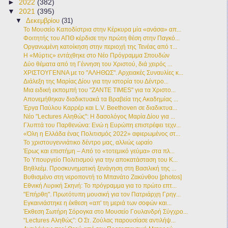
►
2022
(382)
▼
2021
(395)
▼
Δεκεμβρίου
(31)
Το Μουσείο Καποδίστρια στην Κέρκυρα μία «ανάσα» απ...
Φοιτητής του ΑΠΘ κέρδισε την πρώτη θέση στην Παγκό...
Οργανωμένη κατοίκηση στην περιοχή της Τενέας από τ...
Η «Μύρτις» εντάχθηκε στο Νέο Πρόγραμμα Σπουδών
Δύο θέματα από τη Γέννηση του Χριστού, διά χειρός ...
ΧΡΙΣΤΟΥΓΕΝΝΑ με το "ΑΛΗΘΩΣ". Αρχειακές Συναυλίες κ...
Διάλεξη της Μαρίας Δίου για την ιστορία του Δέντρο...
Μια ειδική εκπομπή του "ZANTE TIMES" για τα Χριστο...
Απονεμήθηκαν διαδικτυακά τα Βραβεία της Ακαδημίας ...
Έργα Παύλου Καρρέρ και L.V. Beethoven σε διαδικτυα...
Νέο "Lectures Αληθώς": Η δασολόγος Μαρία Δίου για ...
Γλυπτά του Παρθενώνα: Ενώ η Ευρώπη επιστρέφει τεχν...
«Όλη η Ελλάδα ένας Πολιτισμός 2022» αφιερωμένος στ...
Το χριστουγεννιάτικο δέντρο μας, αλλιώς ωραίο
Έρως και επιστήμη – Από το «τοτεμικό γεύμα» στα πλ...
Το Υπουργείο Πολιτισμού για την αποκατάσταση του Κ...
Βηθλεέμ. Προσκυνηματική ξενάγηση στη Βασιλική της ...
Βυθισμένο στη νεροποντή το Μπανάτο Ζακύνθου [photos]
Εθνική Λυρική Σκηνή: Το πρόγραμμα για το πρώτο επτ...
"Επήρθη". Πρωτότυπη μουσική για τον Πατριάρχη Γρηγ...
Εγκαινιάστηκε η έκθεση «απ' τη μεριά των σοφών και...
Έκθεση Σωτήρη Σόρογκα στο Μουσείο Γουλανδρή Σύγχρο...
“Lectures Αληθώς”: Ο Στ. Ζούλας παρουσίασε αντιλήψ...