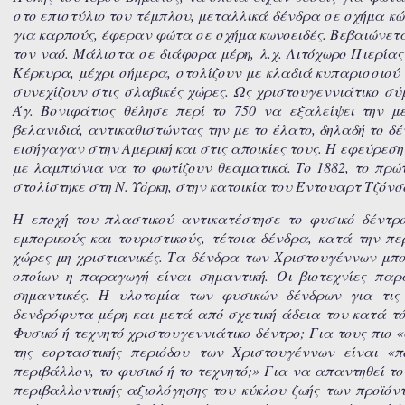
στο επιστύλιο του τέμπλου, μεταλλικά δένδρα σε σχήμα κώ
για καρπούς, έφεραν φώτα σε σχήμα κωνοειδές. Βεβαιώνετα
τον ναό. Μάλιστα σε διάφορα μέρη, λ.χ. Λιτόχωρο Πιερία
Κέρκυρα, μέχρι σήμερα, στολίζουν με κλαδιά κυπαρισσιού 
συνεχίζουν στις σλαβικές χώρες. Ως χριστουγεννιάτικο σύμ
Άγ. Βονιφάτιος θέλησε περί το 750 να εξαλείψει την μ
βελανιδιά, αντικαθιστώντας την με το έλατο, δηλαδή το δ
εισήγαγαν στην Αμερική και στις αποικίες τους. Η εφεύρεσ
με λαμπιόνια να το φωτίζουν θεαματικά. Το 1882, το πρώ
στολίστηκε στη Ν. Υόρκη, στην κατοικία του Έντουαρτ Τζό
Η εποχή του πλαστικού αντικατέστησε το φυσικό δέντρο
εμπορικούς και τουριστικούς, τέτοια δένδρα, κατά την π
χώρες μη χριστιανικές. Τα δένδρα των Χριστουγέννων μπορ
οποίων η παραγωγή είναι σημαντική. Οι βιοτεχνίες παρ
σημαντικές. Η υλοτομία των φυσικών δένδρων για τις
δενδρόφυτα μέρη και μετά από σχετική άδεια του κατά τό
Φυσικό ή τεχνητό χριστουγεννιάτικο δέντρο; Για τους πιο
της εορταστικής περιόδου των Χριστουγέννων είναι «πο
περιβάλλον, το φυσικό ή το τεχνητό;» Για να απαντηθεί τ
περιβαλλοντικής αξιολόγησης του κύκλου ζωής των προϊό