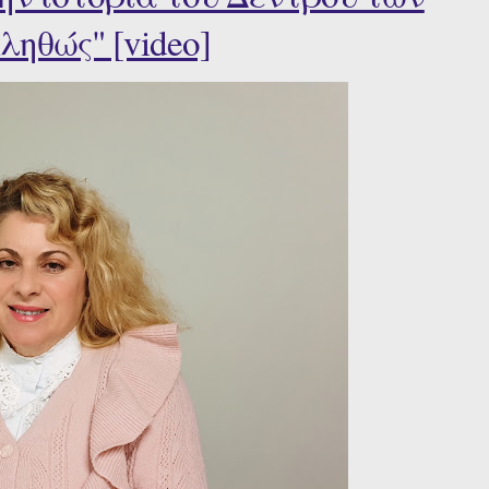
ληθώς" [video]