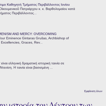
τιμο Καθηγητή Τμήματος Περιβάλλοντος Ιονίου
 Οἰκουμενικοῦ Πατριάρχου κ. κ. Βαρθολομαίου κατά
μήματος Περιβάλλοντος...
MENISM AND MERCY: OVERCOMING
our Eminence Gintaras Grušas, Archbishop of
 Excellencies, Graces, Rev...
ίναι ελληνική δραματική ιστορική ταινία σε
ενίση. Η ταινία είναι βασισμένη ...
Εμφάνιση όλων
ην ιστορία του Δέντρου των