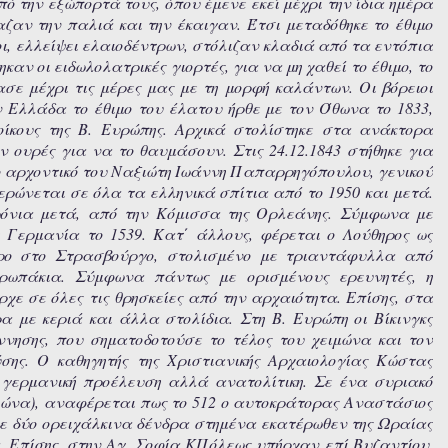
 την εξώπορτά τους, όπου έμενε εκεί μέχρι την ίδια ημέρα
ζαν την παλιά και την έκαιγαν. Έτσι μεταδόθηκε το έθιμο
οι, ελλείψει ελαιοδέντρων, στόλιζαν κλαδιά από τα εντόπια
αν οι ειδωλολατρικές γιορτές, για να μη χαθεί το έθιμο, το
ασε μέχρι τις μέρες μας με τη μορφή καλάντων. Οι βόρειοι
ν Ελλάδα το έθιμο του έλατου ήρθε με τον Όθωνα το 1833,
 οίκους της Β. Ευρώπης. Αρχικά στολίστηκε στα ανάκτορα
 ουρές για να το θαυμάσουν. Στις 24.12.1843 στήθηκε για
το αρχοντικό του Ναξιώτη Ιωάννη Παπαρρηγόπουλου, γενικού
ρώνεται σε όλα τα ελληνικά σπίτια από το 1950 και μετά.
ρόνια μετά, από την Κόμισσα της Ορλεάνης. Σύμφωνα με
 Γερμανία το 1539. Κατ΄ άλλους, φέρεται ο Λούθηρος ως
τρο στο Στρασβούργο, στολισμένο με τριαντάφυλλα από
ρωπάκια. Σύμφωνα πάντως με ορισμένους ερευνητές, η
ε σε όλες τις θρησκείες από την αρχαιότητα. Επίσης, στα
 με κεριά και άλλα στολίδια. Στη Β. Ευρώπη οι Βίκινγκς
νησης, που σηματοδοτούσε το τέλος του χειμώνα και τον
σης. O καθηγητής της Χριστιανικής Αρχαιολογίας Κώστας
ι γερμανική προέλευση αλλά ανατολίτικη. Σε ένα συριακό
ιώνα), αναφέρεται πως το 512 ο αυτοκράτορας Αναστάσιος
ρε δύο ορειχάλκινα δένδρα στημένα εκατέρωθεν της Ωραίας
. Επίσης, στην Αγ. Σοφία ΚΠόλεως υπήρχαν επί Βυζαντίου,