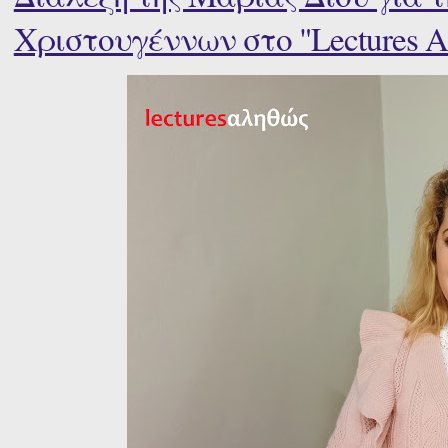
Χριστουγέννων στο "Lectures Α