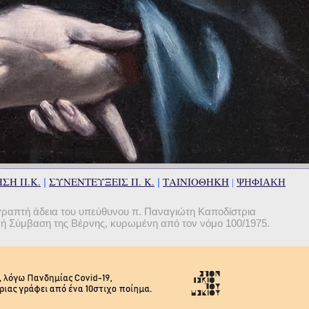
ΣΗ Π.Κ.
ΣΥΝΕΝΤΕΥΞΕΙΣ Π. Κ.
ΤΑΙΝΙΟΘΗΚΗ
|
|
|
ΨΗΦΙΑΚΗ
γραπτή άδεια του υπεύθυνου π. Παναγιώτη Καποδίστρια
θνή Σύμβαση της Βέρνης, κυρωμένη από τον νόμο 100/1975.