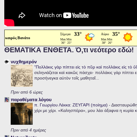
καιρός Βανάτο
ΘΕΜΑΤΙΚΑ ΕΝΘΕΤΑ. Ό,τι νεότερο εδώ!
νυχθημερόν
"Πολλάκις γὰρ πίπτει εἰς τὸ πῦρ καὶ πολλάκις εἰς τὸ 
σεληνιάζεται καὶ κακῶς πάσχει· πολλάκις γὰρ πίπτει ε
προσήνεγκα αὐτὸν τοῖς μαθηταῖ...
Πριν από 6 ώρες
παραθέματα λόγου
π. Γεωργίου Λέκκα: ΖΕΥΓΑΡΙ (ποίημα)
-
Διασταυρώθηκ
χέρι με χέρι. «Καλησπέρα», μου λέει άξαφνα η κυρία κα
Πριν από 4 ημέρες