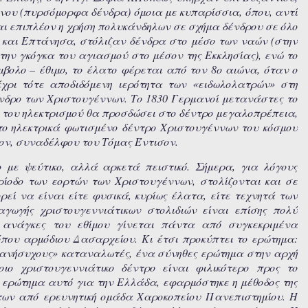
νου (πυρσόμορφα δένδρα) όμοια με κυπαρίσσια, όπου, αντί
ι επιπλέον η χρήση πολυκάνδηλων σε σχήμα δένδρου σε όλο
ς και Επτάνησα, στόλιζαν δένδρα στο μέσο των ναών (στην
την γκόγκα του αγιασμού στο μέσον της Εκκλησίας), ενώ το
βολο – έθιμο, το έλατο
φέρεται από τον 8ο αιώνα, όταν ο
έχρι τότε αποδιδόμενη ιερότητα των «ειδωλολατρών» στη
ένδρο των Χριστουγέννων. Το 1830 Γερμανοί μετανάστες το
η του ηλεκτρισμού θα προσδώσει στο δέντρο μεγαλοπρέπεια,
το ηλεκτρικά φωτισμένο δέντρο Χριστουγέννων του κόσμου
νσον, συναδέλφου του Τόμας Έντισον.
 με ψεύτικο, αλλά αρκετά πειστικό. Σήμερα, για λόγους
ερίοδο των εορτών των Χριστουγέννων, στολίζονται και σε
εί να είναι είτε φυσικά, κυρίως έλατα, είτε τεχνητά των
αγωγής χριστουγεννιάτικων στολιδιών είναι επίσης πολύ
 ανάγκες του εθίμου γίνεται πάντα από συγκεκριμένα
που αρμόδιου Δασαρχείου. Κι έτσι προκύπτει το ερώτημα:
 «ανήσυχους» καταναλωτές, ένα σύνηθες ερώτημα στην αρχή
ιο χριστουγεννιάτικο δέντρο είναι φιλικότερο προς το
ο ερώτημα αυτό για την Ελλάδα, εφαρμόστηκε η μέθοδος της
ντων από ερευνητική ομάδα Χαροκοπείου Πανεπιστημίου. Η