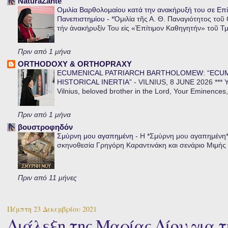
NaturaZante
Ομιλία Βαρθολομαίου κατά την ανακήρυξή του σε Επί
Πανεπιστημίου
-
*Ὁμιλία τῆς Α. Θ. Παναγιότητος τοῦ
τήν ἀνακήρυξίν Του εἰς «Ἐπίτιμον Καθηγητήν» τοῦ Τ
Πριν από 1 μήνα
ORTHODOXY & ORTHOPRAXY
ECUMENICAL PATRIARCH BARTHOLOMEW: “ECU
HISTORICAL INERTIA”
-
VILNIUS, 8 JUNE 2026 *** Y
Vilnius, beloved brother in the Lord, Your Eminences,
Πριν από 1 μήνα
βουστροφηδόν
Σμύρνη μου αγαπημένη
-
Η *Σμύρνη μου αγαπημένη* ε
σκηνοθεσία Γρηγόρη Καραντινάκη και σενάριο Μιμής Ντ
Πριν από 11 μήνες
Πέμπτη 23 Δεκεμβρίου 2021
Διάλεξη της Μαρίας Δίου για τ