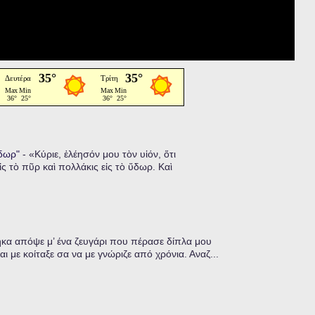
ὕδωρ"
-
«Κύριε, ἐλέησόν μου τὸν υἱόν, ὅτι
ἰς τὸ πῦρ καὶ πολλάκις εἰς τὸ ὕδωρ. Καὶ
α απόψε μ’ ένα ζευγάρι που πέρασε δίπλα μου
ι με κοίταξε σα να με γνώριζε από χρόνια. Αναζ...