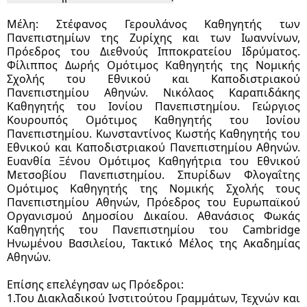
Μέλη: Στέφανος Γερουλάνος Καθηγητής των
Πανεπιστημίων της Ζυρίχης και των Ιωαννίνων,
Πρόεδρος του Διεθνούς Ιπποκρατείου Ιδρύματος.
Φίλιππος Δωρής Ομότιμος Καθηγητής της Νομικής
Σχολής του Εθνικού και Καποδιστριακού
Πανεπιστημίου Αθηνών. Νικόλαος Καραπιδάκης
Καθηγητής του Ιονίου Πανεπιστημίου. Γεώργιος
Κουρουπός Ομότιμος Καθηγητής του Ιονίου
Πανεπιστημίου. Κωνσταντίνος Κωστής Καθηγητής του
Εθνικού και Καποδιστριακού Πανεπιστημίου Αθηνών.
Ευανθία Ξένου Ομότιμος Καθηγήτρια του Εθνικού
Μετσοβίου Πανεπιστημίου. Σπυρίδων Φλογαΐτης
Ομότιμος Καθηγητής της Νομικής Σχολής τους
Πανεπιστημίου Αθηνών, Πρόεδρος του Ευρωπαϊκού
Οργανισμού Δημοσίου Δικαίου. Αθανάσιος Φωκάς
Καθηγητής του Πανεπιστημίου του Cambridge
Ηνωμένου Βασιλείου, Τακτικό Μέλος της Ακαδημίας
Αθηνών.
Επίσης επελέγησαν ως Πρόεδροι:
1.Του Διακλαδικού Ινστιτούτου Γραμμάτων, Τεχνών και