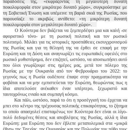
παραδόσεις της, «εκφράζοντας τη μεγαλύτερη δυνατή
ποικιλομορφία στον μικρότερο δυνατό χώρο», συγκρούστηκε με
τη Σοβιετική Ένωση και υπέμεινε τη βαριά σκιά της Ρωσίας, που
παρουσίαζε το ακριβώς αντίθετο: «τη μικρότερη δυνατή
ποικιλομορφία στον μεγαλύτερο δυνατό χώρο».
Ο Κούντερα δεν βιάζεται να ξεμπερδέψει μια και καλή -σε
αφοριστικό τόνο- με τη ρωσική πολιτική και τον ρωσικό
πολιτισμό. Μιλάει για τις ιστορικές προσπάθειες εκσυγχρονισμού
της Ρωσίας και για τη θέλησή της να έρθει σε επαφή με την
Ευρώπη και τη Δύση και αναγνωρίζει τις ευρωπαϊκές οφειλές στο
ρωσικό μυθιστόρημα, δεν επιζητεί, ωστόσο, να αποσιωπήσει αυτό
που όλοι γνωρίζουμε στις ημέρες μας, μετά τον πόλεμο της
Ρωσίας με την Ουκρανία από τον Φεβρουάριο του 2022: το
γεγονός πως η Ρωσία ουδέποτε έπαψε στην πραγματικότητα να
φοβάται και να μην εμπιστεύεται την Ευρώπη, θεωρώντας πως η
ίδια αποτελούσε ανέκαθεν έναν υπέρτερο, ξεχωριστό και
ταυτοχρόνως ενιαίο και συμπαγή κόσμο.
Και πάλι, ωστόσο, παρά το ότι η προσέγγισή του έρχεται να
μπει στο κέντρο της τρέχουσας πολιτικής επικαιρότητας, το ζήτημα
το οποίο απασχολεί επισταμένως τον Κούντερα δεν είναι οι λίγο-
πολύ δεδομένες θέσεις και αποβλέψεις της Ρωσίας, αλλά η ίδια
Ευρώπη: μια Ευρώπη που δεν έβλεπε μεταπολεμικά στα «μικρά
έθνη» της Τσεχίας, της Ουγγαρίας και της Πολωνίας τον πόθο τους