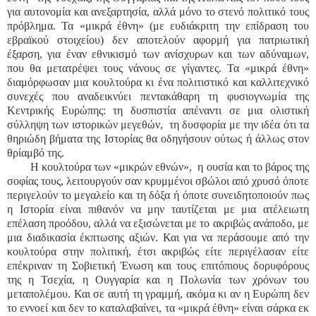
για αυτονομία και ανεξαρτησία, αλλά μόνο το στενό πολιτικό τους
πρόβλημα. Τα «μικρά έθνη» (με ευδιάκριτη την επίδραση του
εβραϊκού στοιχείου) δεν αποτελούν αφορμή για πατριωτική
έξαρση, για έναν εθνικισμό των ανίσχυρων και των αδύναμων,
που θα μετατρέψει τους νάνους σε γίγαντες. Τα «μικρά έθνη»
διαμόρφωσαν μια κουλτούρα κι ένα πολιτιστικό και καλλιτεχνικό
συνεχές που αναδεικνύει πεντακάθαρη τη φυσιογνωμία της
Κεντρικής Ευρώπης: τη δυσπιστία απέναντι σε μια ολιστική
σύλληψη των ιστορικών μεγεθών, τη δυσφορία με την ιδέα ότι τα
θηριώδη βήματα της Ιστορίας θα οδηγήσουν ούτως ή άλλως στον
θρίαμβό της.
Η κουλτούρα των «μικρών εθνών», η ουσία και το βάρος της
σοφίας τους, λειτουργούν σαν κρυμμένοι σβώλοι από χρυσό όποτε
περιγελούν το μεγαλείο και τη δόξα ή όποτε συνειδητοποιούν πως
η Ιστορία είναι πιθανόν να μην ταυτίζεται με μια ατέλειωτη
επέλαση προόδου, αλλά να εξισώνεται με το ακριβώς ανάποδο, με
μια διαδικασία έκπτωσης αξιών. Και για να περάσουμε από την
κουλτούρα στην πολιτική, έτσι ακριβώς είτε περιγέλασαν είτε
επέκριναν τη Σοβιετική Ένωση και τους επιτόπιους δορυφόρους
της η Τσεχία, η Ουγγαρία και η Πολωνία των χρόνων του
μεταπολέμου. Και σε αυτή τη γραμμή, ακόμα κι αν η Ευρώπη δεν
το εννοεί και δεν το καταλαβαίνει, τα «μικρά έθνη» είναι σάρκα εκ