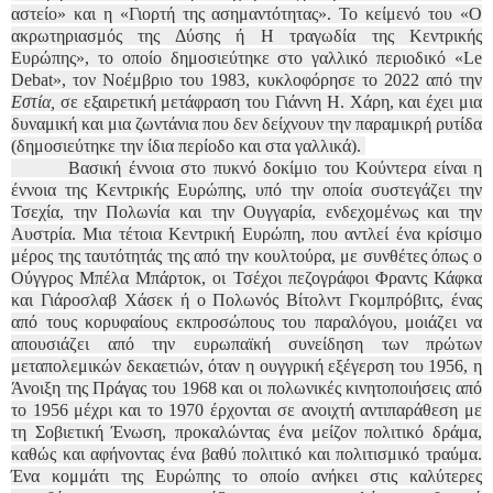
αστείο» και η «Γιορτή της ασημαντότητας». Το κείμενό του «Ο
ακρωτηριασμός της Δύσης ή Η τραγωδία της Κεντρικής
Ευρώπης», το οποίο δημοσιεύτηκε στο γαλλικό περιοδικό «Le
Debat», τον Νοέμβριο του 1983, κυκλοφόρησε το 2022 από την
Εστία,
σε εξαιρετική μετάφραση του Γιάννη Η. Χάρη, και έχει μια
δυναμική και μια ζωντάνια που δεν δείχνουν την παραμικρή ρυτίδα
(δημοσιεύτηκε την ίδια περίοδο και στα γαλλικά).
Βασική έννοια στο πυκνό δοκίμιο του Κούντερα είναι η
έννοια της Κεντρικής Ευρώπης, υπό την οποία συστεγάζει την
Τσεχία, την Πολωνία και την Ουγγαρία, ενδεχομένως και την
Αυστρία. Μια τέτοια Κεντρική Ευρώπη, που αντλεί ένα κρίσιμο
μέρος της ταυτότητάς της από την κουλτούρα, με συνθέτες όπως ο
Ούγγρος Μπέλα Μπάρτοκ, οι Τσέχοι πεζογράφοι Φραντς Κάφκα
και Γιάροσλαβ Χάσεκ ή ο Πολωνός Βίτολντ Γκομπρόβιτς, ένας
από τους κορυφαίους εκπροσώπους του παραλόγου, μοιάζει να
απουσιάζει από την ευρωπαϊκή συνείδηση των πρώτων
μεταπολεμικών δεκαετιών, όταν η ουγγρική εξέγερση του 1956, η
Άνοιξη της Πράγας του 1968 και οι πολωνικές κινητοποιήσεις από
το 1956 μέχρι και το 1970 έρχονται σε ανοιχτή αντιπαράθεση με
τη Σοβιετική Ένωση, προκαλώντας ένα μείζον πολιτικό δράμα,
καθώς και αφήνοντας ένα βαθύ πολιτικό και πολιτισμικό τραύμα.
Ένα κομμάτι της Ευρώπης το οποίο ανήκει στις καλύτερες