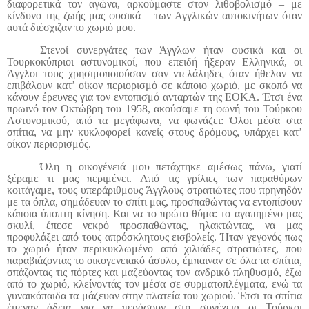
διαφορετικά τον αγώνα, αρκούμαστε στον λιθοβολισμό – με
κίνδυνο της ζωής μας φυσικά – των Αγγλικών αυτοκινήτων όταν
αυτά διέσχιζαν το χωριό μου.
Στενοί συνεργάτες των Άγγλων ήταν φυσικά και οι
Τουρκοκύπριοι αστυνομικοί, που επειδή ήξεραν Ελληνικά, οι
Άγγλοι τους χρησιμοποιούσαν σαν ντελάληδες όταν ήθελαν να
επιβάλουν κατ’ οίκον περιορισμό σε κάποιο χωριό, με σκοπό να
κάνουν έρευνες για τον εντοπισμό ανταρτών της ΕΟΚΑ. Έτσι ένα
πρωινό τον Οκτώβρη του 1958, ακούσαμε τη φωνή του Τούρκου
Αστυνομικού, από τα μεγάφωνα, να φωνάζει: Όλοι μέσα στα
σπίτια, να μην κυκλοφορεί κανείς στους δρόμους, υπάρχει κατ’
οίκον περιορισμός.
Όλη η οικογένειά μου πετάχτηκε αμέσως πάνω, γιατί
ξέραμε τι μας περιμένει. Από τις γρίλιες των παραθύρων
κοιτάγαμε, τους υπεράριθμους Άγγλους στρατιώτες που πρηνηδόν
με τα όπλα, σημάδευαν το σπίτι μας, προσπαθώντας να εντοπίσουν
κάποια ύποπτη κίνηση. Και να το πρώτο θύμα: το αγαπημένο μας
σκυλί, έπεσε νεκρό προσπαθώντας, ηλακτώντας, να μας
προφυλάξει από τους απρόσκλητους εισβολείς. Ήταν γεγονός πως
το χωριό ήταν περικυκλωμένο από χιλιάδες στρατιώτες, που
παραβιάζοντας το οικογενειακό άσυλο, έμπαιναν σε όλα τα σπίτια,
σπάζοντας τις πόρτες και μαζεύοντας τον ανδρικό πληθυσμό, έξω
από το χωριό, κλείνοντάς τον μέσα σε συρματοπλέγματα, ενώ τα
γυναικόπαιδα τα μάζευαν στην πλατεία του χωριού. Έτσι τα σπίτια
έμεναν άδεια για να περάσουν στη συνέχεια οι Τούρκοι