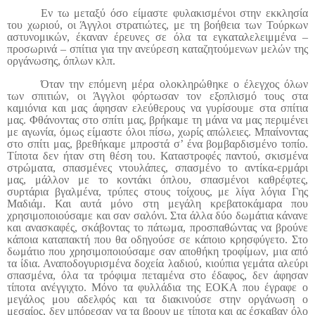
Εν τω μεταξύ όσο είμαστε φυλακισμένοι στην εκκλησία
του χωριού, οι Άγγλοι στρατιώτες, με τη βοήθεια των Τούρκων
αστυνομικών, έκαναν έρευνες σε όλα τα εγκαταλελειμμένα –
προσωρινά – σπίτια για την ανεύρεση καταζητούμενων μελών της
οργάνωσης, όπλων κλπ.
Όταν την επόμενη μέρα ολοκληρώθηκε ο έλεγχος όλων
των σπιτιών, οι Άγγλοι φόρτωσαν τον εξοπλισμό τους στα
καμιόνια και μας άφησαν ελεύθερους να γυρίσουμε στα σπίτια
μας. Φθάνοντας στο σπίτι μας, βρήκαμε τη μάνα να μας περιμένει
με αγωνία, όμως είμαστε όλοι πίσω, χωρίς απώλειες. Μπαίνοντας
στο σπίτι μας, βρεθήκαμε μπροστά σ’ ένα βομβαρδισμένο τοπίο.
Τίποτα δεν ήταν στη θέση του. Καταστροφές παντού, σκισμένα
στρώματα, σπασμένες ντουλάπες, σπασμένο το αντίκα-ερμάρι
μας, μάλλον με το κοντάκι όπλου, σπασμένοι καθρέφτες,
συρτάρια βγαλμένα, τρύπες στους τοίχους, με λίγα λόγια Γης
Μαδιάμ. Και αυτά μόνο στη μεγάλη κρεβατοκάμαρα που
χρησιμοποιούσαμε και σαν σαλόνι. Στα άλλα δύο δωμάτια κάνανε
και ανασκαφές, σκάβοντας το πάτωμα, προσπαθώντας να βρούνε
κάποια καταπακτή που θα οδηγούσε σε κάποιο κρησφύγετο. Στο
δωμάτιο που χρησιμοποιούσαμε σαν αποθήκη τροφίμων, μια από
τα ίδια. Αναποδογυρισμένα δοχεία λαδιού, κιούπια γεμάτα αλεύρι
σπασμένα, όλα τα τρόφιμα πεταμένα στο έδαφος, δεν άφησαν
τίποτα ανέγγιχτο. Μόνο τα φυλλάδια της ΕΟΚΑ που έγραφε ο
μεγάλος μου αδελφός και τα διακινούσε στην οργάνωση ο
μεσαίος, δεν μπόρεσαν να τα βρουν με τίποτα και ας έσκαβαν όλο