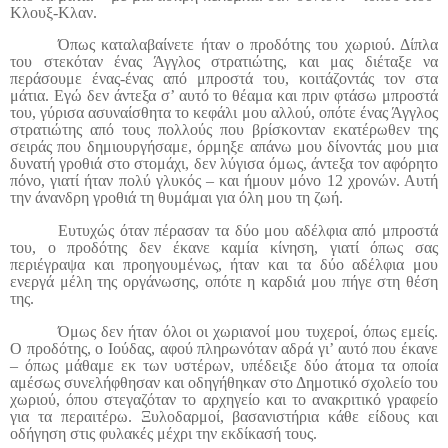
Κλουξ-Κλαν.
Όπως καταλαβαίνετε ήταν ο προδότης του χωριού. Δίπλα
του στεκόταν ένας Άγγλος στρατιώτης, και μας διέταξε να
περάσουμε ένας-ένας από μπροστά του, κοιτάζοντάς τον στα
μάτια. Εγώ δεν άντεξα σ’ αυτό το θέαμα και πριν φτάσω μπροστά
του, γύρισα ασυναίσθητα το κεφάλι μου αλλού, οπότε ένας Άγγλος
στρατιώτης από τους πολλούς που βρίσκονταν εκατέρωθεν της
σειράς που δημιουργήσαμε, όρμηξε απάνω μου δίνοντάς μου μια
δυνατή γροθιά στο στομάχι, δεν λύγισα όμως, άντεξα τον αφόρητο
πόνο, γιατί ήταν πολύ γλυκός – και ήμουν μόνο 12 χρονών. Αυτή
την άνανδρη γροθιά τη θυμάμαι για όλη μου τη ζωή.
Ευτυχώς όταν πέρασαν τα δύο μου αδέλφια από μπροστά
του, ο προδότης δεν έκανε καμία κίνηση, γιατί όπως σας
περιέγραψα και προηγουμένως, ήταν και τα δύο αδέλφια μου
ενεργά μέλη της οργάνωσης, οπότε η καρδιά μου πήγε στη θέση
της.
Όμως δεν ήταν όλοι οι χωριανοί μου τυχεροί, όπως εμείς.
Ο προδότης, ο Ιούδας, αφού πληρωνόταν αδρά γι’ αυτό που έκανε
– όπως μάθαμε εκ των υστέρων, υπέδειξε δύο άτομα τα οποία
αμέσως συνελήφθησαν και οδηγήθηκαν στο Δημοτικό σχολείο του
χωριού, όπου στεγαζόταν το αρχηγείο και το ανακριτικό γραφείο
για τα περαιτέρω. Ξυλοδαρμοί, βασανιστήρια κάθε είδους και
οδήγηση στις φυλακές μέχρι την εκδίκασή τους.