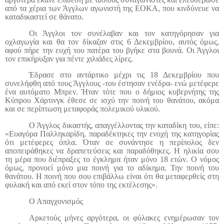
από τα χέρια των Άγγλων αγωνιστή της ΕΟΚΑ, που κινδύνευε να
καταδικαστεί σε θάνατο.
Οι Άγγλοι τον συνέλαβαν και τον κατηγόρησαν για
οχλαγωγία και θα τον δίκαζαν στις 6 Δεκεμβρίου, αυτός όμως,
αφού πήρε την ευχή του πατέρα του βγήκε στα βουνά. Οι Άγγλοι
τον επικήρυξαν για πέντε χιλιάδες λίρες.
Έδρασε στο αντάρτικο μέχρι τις 18 Δεκεμβρίου που
συνελήφθη από τους Άγγλους -του έστησαν ενέδρα- ενώ μετέφερε
ένα αυτόματο Μπρεν. Ήταν τότε που ο δήμιος κυβερνήτης της
Κύπρου Χάρτινγκ έθεσε σε ισχύ την ποινή του θανάτου, ακόμα
και σε περίπτωση μεταφοράς πολεμικού υλικού.
Ο Άγγλος δικαστής, απαγγέλλοντας την καταδίκη του, είπε:
«Ευαγόρα Παλληκαρίδη, παραδέκτηκες την ενοχή της κατηγορίας
ότι μετέφερες όπλα. Όταν σε συνάντησε η περίπολος δεν
αποπειράθηκες να δραπετεύσεις και παραδόθηκες. Η ηλικία σου
τη μέρα που διέπραξες το έγκλημα ήταν μόνο 18 ετών. Ο νόμος
όμως, προνοεί μόνο μια ποινή για το αδίκημα. Την ποινή του
θανάτου. Η ποινή που σου επιβάλλω είναι ότι θα μεταφερθείς στη
φυλακή και από εκεί στον τόπο της εκτέλεσης».
Ο Απαγχονισμός
Αρκετούς μήνες αργότερα, οι φύλακες ενημέρωσαν τον