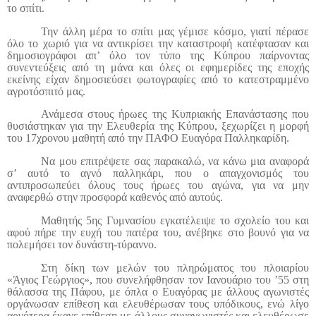
το σπίτι.
Την άλλη μέρα το σπίτι μας γέμισε κόσμο, γιατί πέρασε
όλο το χωριό για να αντικρίσει την καταστροφή κατέφτασαν και
δημοσιογράφοι απ’ όλο τον τύπο της Κύπρου παίρνοντας
συνεντεύξεις από τη μάνα και όλες οι εφημερίδες της εποχής
εκείνης είχαν δημοσιεύσει φωτογραφίες από το κατεστραμμένο
αγροτόσπιτό μας.
Ανάμεσα στους ήρωες της Κυπριακής Επανάστασης που
θυσιάστηκαν για την Ελευθερία της Κύπρου, ξεχωρίζει η μορφή
του 17χρονου μαθητή από την ΠΑΦΟ Ευαγόρα Παλληκαρίδη.
Να μου επιτρέψετε σας παρακαλώ, να κάνω μια αναφορά
σ’ αυτό το αγνό παλληκάρι, που ο απαγχονισμός του
αντιπροσωπεύει όλους τους ήρωες του αγώνα, για να μην
αναφερθώ στην προσφορά καθενός από αυτούς.
Μαθητής 5ης Γυμνασίου εγκατέλειψε το σχολείο του και
αφού πήρε την ευχή του πατέρα του, ανέβηκε στο βουνό για να
πολεμήσει τον δυνάστη-τύραννο.
Στη δίκη των μελών του πληρώματος του πλοιαρίου
«Άγιος Γεώργιος», που συνελήφθησαν τον Ιανουάριο του ’55 στη
θάλασσα της Πάφου, με όπλα ο Ευαγόρας με άλλους αγωνιστές
οργάνωσαν επίθεση και ελευθέρωσαν τους υπόδικους, ενώ λίγο
αργότερα έκανε επίθεση με άλλους συναγωνιστές και ελευθέρωσε