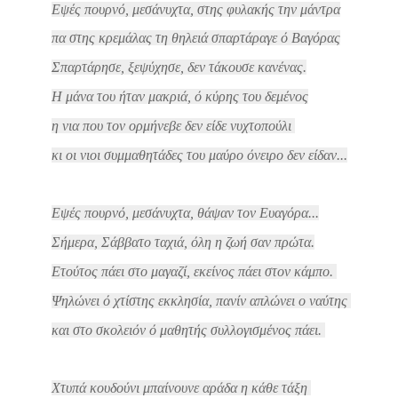
Εψές πουρνό, μεσάνυχτα, στης φυλακής την μάντρα
πα στης κρεμάλας τη θηλειά σπαρτάραγε ό Βαγόρας
Σπαρτάρησε, ξεψύχησε, δεν τάκουσε κανένας.
Η μάνα του ήταν μακριά, ό κύρης του δεμένος
η νια που τον ορμήνεβε δεν είδε νυχτοπούλι
κι οι νιοι συμμαθητάδες του μαύρο όνειρο δεν είδαν...
Εψές πουρνό, μεσάνυχτα, θάψαν τον Ευαγόρα...
Σήμερα, Σάββατο ταχιά, όλη η ζωή σαν πρώτα.
Ετούτος πάει στο μαγαζί, εκείνος πάει στον κάμπο.
Ψηλώνει ό χτίστης εκκλησία, πανίν απλώνει ο ναύτης
και στο σκολειόν ό μαθητής συλλογισμένος πάει.
Χτυπά κουδούνι μπαίνουνε αράδα η κάθε τάξη