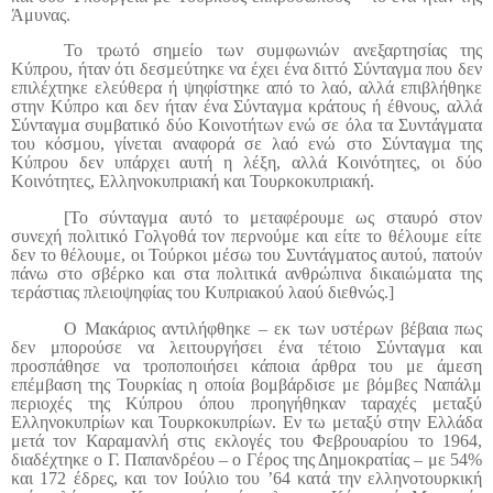
Άμυνας.
Το τρωτό σημείο των συμφωνιών ανεξαρτησίας της
Κύπρου, ήταν ότι δεσμεύτηκε να έχει ένα διττό Σύνταγμα που δεν
επιλέχτηκε ελεύθερα ή ψηφίστηκε από το λαό, αλλά επιβλήθηκε
στην Κύπρο και δεν ήταν ένα Σύνταγμα κράτους ή έθνους, αλλά
Σύνταγμα συμβατικό δύο Κοινοτήτων ενώ σε όλα τα Συντάγματα
του κόσμου, γίνεται αναφορά σε λαό ενώ στο Σύνταγμα της
Κύπρου δεν υπάρχει αυτή η λέξη, αλλά Κοινότητες, οι δύο
Κοινότητες, Ελληνοκυπριακή και Τουρκοκυπριακή.
[Το σύνταγμα αυτό το μεταφέρουμε ως σταυρό στον
συνεχή πολιτικό Γολγοθά τον περνούμε και είτε το θέλουμε είτε
δεν το θέλουμε, οι Τούρκοι μέσω του Συντάγματος αυτού, πατούν
πάνω στο σβέρκο και στα πολιτικά ανθρώπινα δικαιώματα της
τεράστιας πλειοψηφίας του Κυπριακού λαού διεθνώς.]
Ο Μακάριος αντιλήφθηκε – εκ των υστέρων βέβαια πως
δεν μπορούσε να λειτουργήσει ένα τέτοιο Σύνταγμα και
προσπάθησε να τροποποιήσει κάποια άρθρα του με άμεση
επέμβαση της Τουρκίας η οποία βομβάρδισε με βόμβες Ναπάλμ
περιοχές της Κύπρου όπου προηγήθηκαν ταραχές μεταξύ
Ελληνοκυπρίων και Τουρκοκυπρίων. Εν τω μεταξύ στην Ελλάδα
μετά τον Καραμανλή στις εκλογές του Φεβρουαρίου το 1964,
διαδέχτηκε ο Γ. Παπανδρέου – ο Γέρος της Δημοκρατίας – με 54%
και 172 έδρες, και τον Ιούλιο του ’64 κατά την ελληνοτουρκική