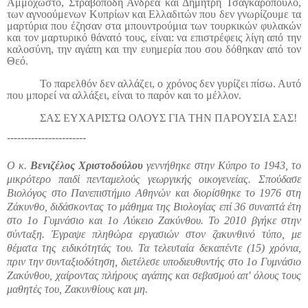
Αμμόχωστο, Στραβοπόδη Ανδρέα και Δημήτρη Τσαγκαρόπουλο,
των αγνοούμενων Κυπρίων και Ελλαδιτών που δεν γνωρίζουμε τα
μαρτύρια που έζησαν στα μπουντρούμια των τουρκικών φυλακών
και τον μαρτυρικό θάνατό τους, είναι: να επιστρέφεις λίγη από την
καλοσύνη, την αγάπη και την ευημερία που σου δόθηκαν από τον
Θεό.
Το παρελθόν δεν αλλάζει, ο χρόνος δεν γυρίζει πίσω. Αυτό
που μπορεί να αλλάξει, είναι το παρόν και το μέλλον.
ΣΑΣ ΕΥΧΑΡΙΣΤΩ ΟΛΟΥΣ ΓΙΑ ΤΗΝ ΠΑΡΟΥΣΙΑ ΣΑΣ!
-----------------------
Ο κ.
Βενιζέλος Χριστοδούλου
γεννήθηκε στην Κύπρο το 1943, το
μικρότερο παιδί πενταμελούς γεωργικής οικογενείας. Σπούδασε
Βιολόγος στο Πανεπιστήμιο Αθηνών και διορίσθηκε το 1976 στη
Ζάκυνθο, διδάσκοντας το μάθημα της Βιολογίας επί 36 συναπτά έτη
στο 1ο Γυμνάσιο και 1ο Λύκειο Ζακύνθου. Το 2010 βγήκε στην
σύνταξη. Έγραψε πληθώρα εργασιών στον ζακυνθινό τύπο, με
θέματα της ειδικότητάς του. Τα τελευταία δεκαπέντε (15) χρόνια,
πριν την συνταξιοδότηση, διετέλεσε υποδιευθυντής στο 1ο Γυμνάσιο
Ζακύνθου, χαίροντας πλήρους αγάπης και σεβασμού απ' όλους τους
μαθητές του, Ζακυνθίους και μη.