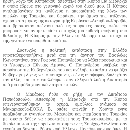
κρίση, λόγω του Κυπριακού, απέστειλε στην Κύπρο μία Μεραρχία
η οποία έδρευε στο γειτονικό χωριό του δικού μου. Η Κύπρος
αντιλαμβανόταν ότι κινδύνευε η ακεραιότητά της λόγω των
απειλών της Τουρκίας και θωράκισε την άμυνά της, κτίζοντας
οχυρά κατά μήκος της ακτογραμμής Κερύνειας-Λαπήθου-Καραβάς
που βρίσκονταν απέναντι από τις τουρκικές ακτές, οπότε θα
μπορούσε να αντιμετωπίσει επιτυχώς μια πιθανή απόβαση από
θαλάσσης. Η Κύπρος με την Ελληνική Μεραρχία και τα οχυρά
της, γινόταν ένα απόρθητο κάστρο.
Δυστυχώς η πολιτική κατάσταση στην Ελλάδα
αποσταθεροποιήθηκε μετά από την άρνηση του Βασιλέως
Κωνσταντίνου στον Γεώργιο Παπανδρέου να λάβει προσωπικά και
το Υπουργείο Εθνικής Άμυνας. Ο Παπανδρέου υπέβαλε την
παραίτηση της Κυβερνήσεώς του και ανέλαβε το παλάτι να φτιάξει
Κυβέρνηση δίχως να το πετυχαίνει, ο ένας υποψήφιος διαδεχόταν
τον άλλο, και τότε επιβλήθηκε στον ελληνικό λαό η Δικτατορία
από μια ομάδα χουντικών στρατιωτικών.
Ο Μακάριος ήρθε σε ρήξη με τον Δικτάτορα
Παπαδόπουλο. Απεσύρθη η Μεραρχία από την Κύπρο
απενεργοποιήθηκαν τα οχυρά, εμφύλιος, ανάμεσα σε
Μακαριακούς-ΕΟΚΑ Β, οπότε επενέβη η Χούντα έγινε
πραξικόπημα εναντίον του Μακαρίου και επέμβαση της Τουρκίας
με σκοπό δήθεν να προστατέψει τους Τουρκοκυπρίους με το
δικαίωμα που της παρείχαν οι συμφωνίες Ζυρίχης-Λονδίνου σαν
εγγυήτρια δύναμη. Ρήσεις από Έλληνες Πρωθυπουργούς όπως Η