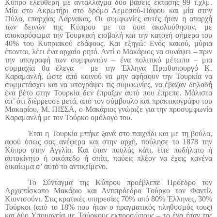
Κύπρο ελεύθερη με αντάλλαγμα δύο βάσεις έκτασης 99 τ.χλμ.
Μία στο Ακρωτήρι στο δρόμο Λεμεσού-Πάφου και μία στην
Πύλα, επαρχίας Λάρνακας. Οι συμφωνίες αυτές ήταν η απαρχή
των δεινών της Κύπρου με τα όσα ακολούθησαν, με
αποκορύφωμα την Τουρκική εισβολή και την κατοχή σήμερα του
40% του Κυπριακού εδάφους. Και εξηγώ: Ενός κακού, μύρια
έπονται, λέει ένα αρχαίο ρητό. Αντί ο Μακάριος να συνάψει – πριν
την υπογραφή των συμφωνιών – ένα πολιτικό μέτωπο – μια
συμμαχία θα έλεγα – με την Έλληνα Πρωθυπουργό Κ.
Καραμανλή, ώστε από κοινού να μην αφήσουν την Τουρκία να
συμμετάσχει και να υπογράψει τις συμφωνίες, να έβαζαν δηλαδή
ένα βέτο στην Τουρκία δεν έπραξαν αυτό που έπρεπε. Μάλιστα
απ’ ότι διέρρευσε μετά, από τον σύμβουλο και πρακτικογράφο του
Μακαρίου, Μ. ΠΙΣΣΑ, ο Μακάριος γνώριζε για την προσυμφωνία
Καραμανλή με τον Τούρκο ομόλογό του.
Έτσι η Τουρκία μπήκε ξανά στο παιχνίδι και με τη βούλα,
αφού όπως σας ανέφερα και στην αρχή, πούλησε το 1878 την
Κύπρο στην Αγγλία. Και όταν πουλάς κάτι, είτε ποδήλατο ή
αυτοκίνητο ή οικόπεδο ή σπίτι, παύεις πλέον να έχεις κανένα
δικαίωμα σ’ αυτό το αντικείμενο.
Το Σύνταγμα της Κύπρου προέβλεπε Πρόεδρο τον
Αρχιεπίσκοπο Μακάριο και Αντιπρόεδρο Τούρκο τον Φαντίλ
Κιοντσούνι. Στις κρατικές υπηρεσίες 70% από 80% Έλληνες, 30%
Τούρκοι (από το 18% που ήταν ο πραγματικός πληθυσμός τους)
και δύο Υπουργεία με Τούρκους εκπροσώπους – το ένα ήταν της