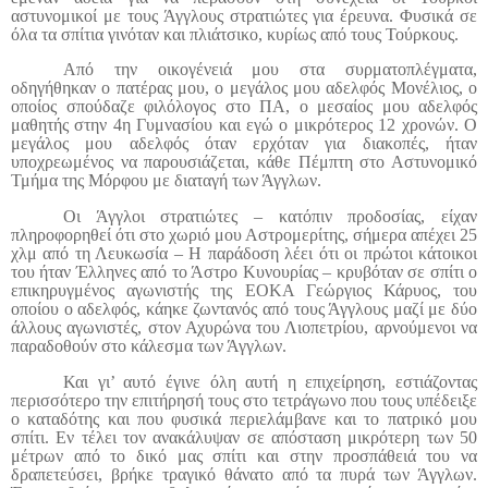
αστυνομικοί με τους Άγγλους στρατιώτες για έρευνα. Φυσικά σε
όλα τα σπίτια γινόταν και πλιάτσικο, κυρίως από τους Τούρκους.
Από την οικογένειά μου στα συρματοπλέγματα,
οδηγήθηκαν ο πατέρας μου, ο μεγάλος μου αδελφός Μονέλιος, ο
οποίος σπούδαζε φιλόλογος στο ΠΑ, ο μεσαίος μου αδελφός
μαθητής στην 4η Γυμνασίου και εγώ ο μικρότερος 12 χρονών. Ο
μεγάλος μου αδελφός όταν ερχόταν για διακοπές, ήταν
υποχρεωμένος να παρουσιάζεται, κάθε Πέμπτη στο Αστυνομικό
Τμήμα της Μόρφου με διαταγή των Άγγλων.
Οι Άγγλοι στρατιώτες – κατόπιν προδοσίας, είχαν
πληροφορηθεί ότι στο χωριό μου Αστρομερίτης, σήμερα απέχει 25
χλμ από τη Λευκωσία – Η παράδοση λέει ότι οι πρώτοι κάτοικοι
του ήταν Έλληνες από το Άστρο Κυνουρίας – κρυβόταν σε σπίτι ο
επικηρυγμένος αγωνιστής της ΕΟΚΑ Γεώργιος Κάρυος, του
οποίου ο αδελφός, κάηκε ζωντανός από τους Άγγλους μαζί με δύο
άλλους αγωνιστές, στον Αχυρώνα του Λιοπετρίου, αρνούμενοι να
παραδοθούν στο κάλεσμα των Άγγλων.
Και γι’ αυτό έγινε όλη αυτή η επιχείρηση, εστιάζοντας
περισσότερο την επιτήρησή τους στο τετράγωνο που τους υπέδειξε
ο καταδότης και που φυσικά περιελάμβανε και το πατρικό μου
σπίτι. Εν τέλει τον ανακάλυψαν σε απόσταση μικρότερη των 50
μέτρων από το δικό μας σπίτι και στην προσπάθειά του να
δραπετεύσει, βρήκε τραγικό θάνατο από τα πυρά των Άγγλων.