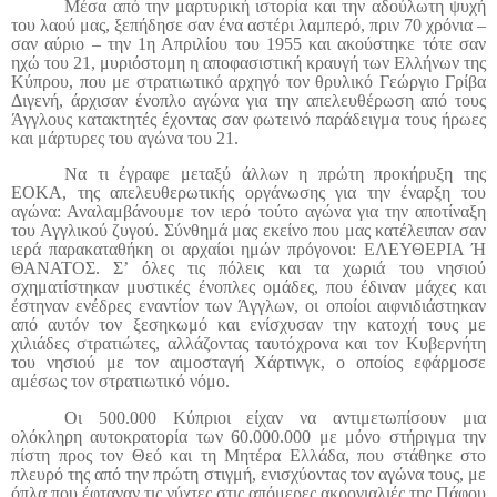
Μέσα από την μαρτυρική ιστορία και την αδούλωτη ψυχή
του λαού μας, ξεπήδησε σαν ένα αστέρι λαμπερό, πριν 70 χρόνια ‒
σαν αύριο ‒ την 1η Απριλίου του 1955 και ακούστηκε τότε σαν
ηχώ του 21, μυριόστομη η αποφασιστική κραυγή των Ελλήνων της
Κύπρου, που με στρατιωτικό αρχηγό τον θρυλικό Γεώργιο Γρίβα
Διγενή, άρχισαν ένοπλο αγώνα για την απελευθέρωση από τους
Άγγλους κατακτητές έχοντας σαν φωτεινό παράδειγμα τους ήρωες
και μάρτυρες του αγώνα του 21.
Να τι έγραφε μεταξύ άλλων η πρώτη προκήρυξη της
ΕΟΚΑ, της απελευθερωτικής οργάνωσης για την έναρξη του
αγώνα: Αναλαμβάνουμε τον ιερό τούτο αγώνα για την αποτίναξη
του Αγγλικού ζυγού. Σύνθημά μας εκείνο που μας κατέλειπαν σαν
ιερά παρακαταθήκη οι αρχαίοι ημών πρόγονοι: ΕΛΕΥΘΕΡΙΑ Ή
ΘΑΝΑΤΟΣ. Σ’ όλες τις πόλεις και τα χωριά του νησιού
σχηματίστηκαν μυστικές ένοπλες ομάδες, που έδιναν μάχες και
έστηναν ενέδρες εναντίον των Άγγλων, οι οποίοι αιφνιδιάστηκαν
από αυτόν τον ξεσηκωμό και ενίσχυσαν την κατοχή τους με
χιλιάδες στρατιώτες, αλλάζοντας ταυτόχρονα και τον Κυβερνήτη
του νησιού με τον αιμοσταγή Χάρτινγκ, ο οποίος εφάρμοσε
αμέσως τον στρατιωτικό νόμο.
Οι 500.000 Κύπριοι είχαν να αντιμετωπίσουν μια
ολόκληρη αυτοκρατορία των 60.000.000 με μόνο στήριγμα την
πίστη προς τον Θεό και τη Μητέρα Ελλάδα, που στάθηκε στο
πλευρό της από την πρώτη στιγμή, ενισχύοντας τον αγώνα τους, με
όπλα που έφταναν τις νύχτες στις απόμερες ακρογιαλιές της Πάφου