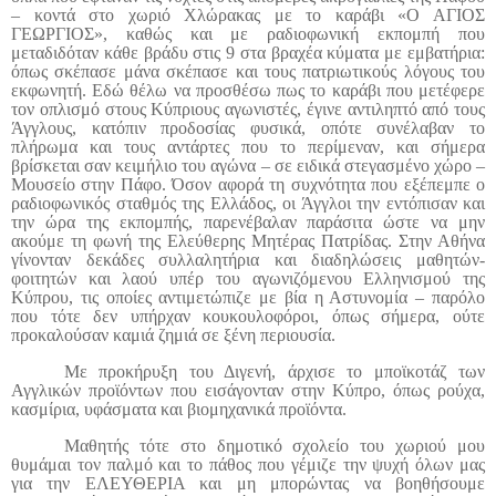
– κοντά στο χωριό Χλώρακας με το καράβι «Ο ΑΓΙΟΣ
ΓΕΩΡΓΙΟΣ», καθώς και με ραδιοφωνική εκπομπή που
μεταδιδόταν κάθε βράδυ στις 9 στα βραχέα κύματα με εμβατήρια:
όπως σκέπασε μάνα σκέπασε και τους πατριωτικούς λόγους του
εκφωνητή. Εδώ θέλω να προσθέσω πως το καράβι που μετέφερε
τον οπλισμό στους Κύπριους αγωνιστές, έγινε αντιληπτό από τους
Άγγλους, κατόπιν προδοσίας φυσικά, οπότε συνέλαβαν το
πλήρωμα και τους αντάρτες που το περίμεναν, και σήμερα
βρίσκεται σαν κειμήλιο του αγώνα – σε ειδικά στεγασμένο χώρο –
Μουσείο στην Πάφο. Όσον αφορά τη συχνότητα που εξέπεμπε ο
ραδιοφωνικός σταθμός της Ελλάδος, οι Άγγλοι την εντόπισαν και
την ώρα της εκπομπής, παρενέβαλαν παράσιτα ώστε να μην
ακούμε τη φωνή της Ελεύθερης Μητέρας Πατρίδας. Στην Αθήνα
γίνονταν δεκάδες συλλαλητήρια και διαδηλώσεις μαθητών-
φοιτητών και λαού υπέρ του αγωνιζόμενου Ελληνισμού της
Κύπρου, τις οποίες αντιμετώπιζε με βία η Αστυνομία – παρόλο
που τότε δεν υπήρχαν κουκουλοφόροι, όπως σήμερα, ούτε
προκαλούσαν καμιά ζημιά σε ξένη περιουσία.
Με προκήρυξη του Διγενή, άρχισε το μποϊκοτάζ των
Αγγλικών προϊόντων που εισάγονταν στην Κύπρο, όπως ρούχα,
κασμίρια, υφάσματα και βιομηχανικά προϊόντα.
Μαθητής τότε στο δημοτικό σχολείο του χωριού μου
θυμάμαι τον παλμό και το πάθος που γέμιζε την ψυχή όλων μας
για την ΕΛΕΥΘΕΡΙΑ και μη μπορώντας να βοηθήσουμε