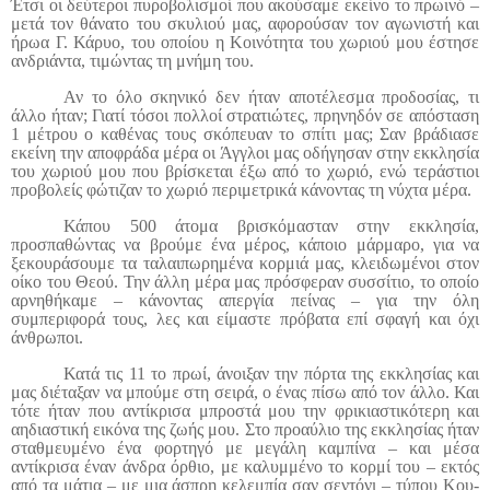
Έτσι οι δεύτεροι πυροβολισμοί που ακούσαμε εκείνο το πρωινό –
μετά τον θάνατο του σκυλιού μας, αφορούσαν τον αγωνιστή και
ήρωα Γ. Κάρυο, του οποίου η Κοινότητα του χωριού μου έστησε
ανδριάντα, τιμώντας τη μνήμη του.
Αν το όλο σκηνικό δεν ήταν αποτέλεσμα προδοσίας, τι
άλλο ήταν; Γιατί τόσοι πολλοί στρατιώτες, πρηνηδόν σε απόσταση
1 μέτρου ο καθένας τους σκόπευαν το σπίτι μας; Σαν βράδιασε
εκείνη την αποφράδα μέρα οι Άγγλοι μας οδήγησαν στην εκκλησία
του χωριού μου που βρίσκεται έξω από το χωριό, ενώ τεράστιοι
προβολείς φώτιζαν το χωριό περιμετρικά κάνοντας τη νύχτα μέρα.
Κάπου 500 άτομα βρισκόμασταν στην εκκλησία,
προσπαθώντας να βρούμε ένα μέρος, κάποιο μάρμαρο, για να
ξεκουράσουμε τα ταλαιπωρημένα κορμιά μας, κλειδωμένοι στον
οίκο του Θεού. Την άλλη μέρα μας πρόσφεραν συσσίτιο, το οποίο
αρνηθήκαμε – κάνοντας απεργία πείνας – για την όλη
συμπεριφορά τους, λες και είμαστε πρόβατα επί σφαγή και όχι
άνθρωποι.
Κατά τις 11 το πρωί, άνοιξαν την πόρτα της εκκλησίας και
μας διέταξαν να μπούμε στη σειρά, ο ένας πίσω από τον άλλο. Και
τότε ήταν που αντίκρισα μπροστά μου την φρικιαστικότερη και
αηδιαστική εικόνα της ζωής μου. Στο προαύλιο της εκκλησίας ήταν
σταθμευμένο ένα φορτηγό με μεγάλη καμπίνα – και μέσα
αντίκρισα έναν άνδρα όρθιο, με καλυμμένο το κορμί του – εκτός
από τα μάτια – με μια άσπρη κελεμπία σαν σεντόνι – τύπου Κου-