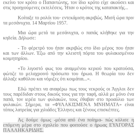
εκείνο τον κρότο ο Παπαντώνης, τον ίδιο κρότο είχε ακούσει και
στις προηγούμενες εκτελέσεις. Ήταν ο κρότος της καταπακτής...
Κοίταξε το ρολόι του· εντεκάμιση ακριβώς. Μισή ώρα πριν
τα μεσάνυχτα. 14 Μαρτίου 1957.
Μια ώρα μετά τα μεσάνυχτα, ο παπάς κλήθηκε για την
κηδεία. Δήλωσε:
- Το φέρετρό του ήταν ακριβώς στο ίδιο μέρος που ήταν
και των άλλων. Έξω από την κλειστή πόρτα του φυλακισμένου
κοιμητηρίου.
«Το λιγοστό φως του αναμμένου κεριού που κρατούσα,
φώτιζε το μελαχροινό πρόσωπο του ήρωα. Η θεωρία του δεν
άλλαξε καθόλου και νόμιζες ότι κοιμάται...».
Εδώ πρέπει να αναφέρω πως τους νεκρούς οι Άγγλοι δεν
τους παρέδιδαν στους δικούς τους για την ταφή, αλλά με μόνο ένα
παπά, τον ιερέα των φυλακών, τους έθαβαν στο προαύλιο των
φυλακών. Σήμερα, τα «ΦΥΛΑΚΙΣΜΕΝΑ ΜΝΗΜΑΤΑ» είναι
τόπος λατρείας για χιλιάδες Έλληνες και ξένους επισκέπτες.
Ας δούμε όμως -μέσα από ένα ποίημα- πώς κύλισε η
επόμενη μέρα στο σχολείο που φοιτούσε ο ήρωας ΕΥΑΓΟΡΑΣ
ΠΑΛΛΗΚΑΡΙΔΗΣ.