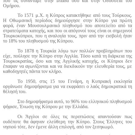
που τις συναντάμε στην Ιλιάδα όσο και στην Οδύσσεια του
Ομήρου.
Το 1571 μ.Χ. η Κύπρος κατακτήθηκε από τους Τούρκους.
Η Οθωμανική περίοδος δημιούργησε στην Κύπρο για πρώτη
φορά, έναν Μουσουλμανικό πληθυσμό που αποτελείτο από τα
στρατεύματα κατοχής, και που οι απόγονοί τους είναι οι σημερινοί
Τουρκοκύπριοι, που η αναλογία τους, πριν από την εισβολή ήταν
το 18% του πληθυσμού της Κύπρου.
Το 1878 η Τουρκία λόγω των πολλών προβλημάτων που
είχε, πούλησε την Κύπρο στην Αγγλία. Τόσο κατά τη διάρκεια της
Τουρκοκρατίας, όσο και της Αγγλικής κατοχής, οι Κύπριοι δεν
έπαψαν να αγωνίζονται και να διεκδικούν την ελευθερία τους, με
καθοδηγητές πάντα τον κλήρο.
Το 1950, στις 15 του Γενάρη, η Κυπριακή εκκλησία
οργάνωσε δημοψήφισμα για να εκφράσει ο λαός δημοκρατικά τη
θέλησή του.
Στο δημοψήφισμα αυτό, το 96% του ελληνικού πληθυσμού
ψήφισε, Ένωση της Κύπρου με την Ελλάδα.
Οι Άγγλοι σε όλες τις περιπτώσεις απαντούσαν πως
ουδέποτε θα άφηναν ελεύθερη την Κύπρο. Στους Έλληνες του
νησιού τότε, δεν έμενε άλλη επιλογή, από τον ξεσηκωμό.