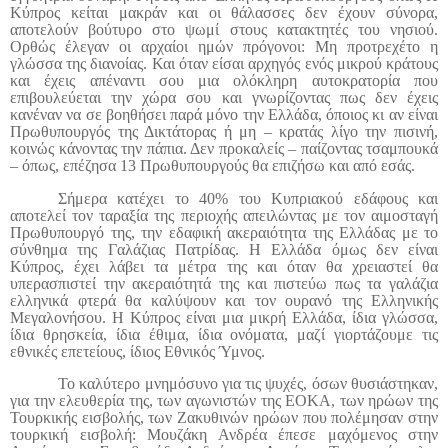
Κύπρος κείται μακράν και οι θάλασσες δεν έχουν σύνορα,
αποτελούν βούτυρο στο ψωμί στους κατακτητές του νησιού.
Ορθώς έλεγαν οι αρχαίοι ημών πρόγονοι: Μη προτρεχέτο η
γλώσσα της διανοίας. Και όταν είσαι αρχηγός ενός μικρού κράτους
και έχεις απέναντι σου μια ολόκληρη αυτοκρατορία που
επιβουλεύεται την χώρα σου και γνωρίζοντας πως δεν έχεις
κανέναν να σε βοηθήσει παρά μόνο την Ελλάδα, όποιος κι αν είναι
Πρωθυπουργός της Δικτάτορας ή μη – κρατάς λίγο την πισινή,
κοινώς κάνοντας την πάπια. Δεν προκαλείς – παίζοντας τσαμπουκά
– όπως, επέζησα 13 Πρωθυπουργούς θα επιζήσω και από εσάς.
Σήμερα κατέχει το 40% του Κυπριακού εδάφους και
αποτελεί τον ταραξία της περιοχής απειλώντας με τον αιμοσταγή
Πρωθυπουργό της, την εδαφική ακεραιότητα της Ελλάδας με το
σύνθημα της Γαλάζιας Πατρίδας. Η Ελλάδα όμως δεν είναι
Κύπρος, έχει λάβει τα μέτρα της και όταν θα χρειαστεί θα
υπερασπιστεί την ακεραιότητά της και πιστεύω πως τα γαλάζια
ελληνικά φτερά θα καλύψουν και τον ουρανό της Ελληνικής
Μεγαλονήσου. Η Κύπρος είναι μια μικρή Ελλάδα, ίδια γλώσσα,
ίδια θρησκεία, ίδια έθιμα, ίδια ονόματα, μαζί γιορτάζουμε τις
εθνικές επετείους, ίδιος Εθνικός Ύμνος.
Το καλύτερο μνημόσυνο για τις ψυχές, όσων θυσιάστηκαν,
για την ελευθερία της, των αγωνιστών της ΕΟΚΑ, των ηρώων της
Τουρκικής εισβολής, των Ζακυθινών ηρώων που πολέμησαν στην
τουρκική εισβολή: Μουζάκη Ανδρέα έπεσε μαχόμενος στην