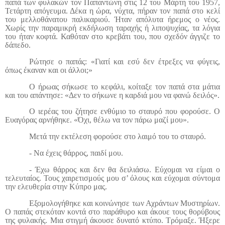
παπά των φυλακών τον Παπαντώνη στις 12 του Μάρτη του 1957,
Τετάρτη απόγευμα. Δέκα η ώρα, νύχτα, πήραν τον παπά στο κελί
του μελλοθάνατου παλικαριού. Ήταν απόλυτα ήρεμος ο νέος.
Χωρίς την παραμικρή εκδήλωση ταραχής ή λιποψυχίας, τα λόγια
του ήταν κοφτά. Καθόταν στο κρεβάτι του, που σχεδόν άγγιζε το
δάπεδο.
Ρώτησε ο παπάς: «Γιατί και εσύ δεν έτρεξες να φύγεις,
όπως έκαναν και οι άλλοι;»
Ο ήρωας σήκωσε το κεφάλι, κοίταξε τον παπά στα μάτια
και του απάντησε: «Δεν το σήκωνε η καρδιά μου να φανώ δειλός».
Ο ιερέας του ζήτησε ενθύμιο το σταυρό που φορούσε. Ο
Ευαγόρας αρνήθηκε. «Όχι, θέλω να τον πάρω μαζί μου».
Μετά την εκτέλεση φορούσε στο λαιμό του το σταυρό.
- Να έχεις θάρρος, παιδί μου.
- Έχω θάρρος και δεν θα δειλιάσω. Εύχομαι να είμαι ο
τελευταίος. Τους χαιρετισμούς μου σ’ όλους και εύχομαι σύντομα
την ελευθερία στην Κύπρο μας.
Εξομολογήθηκε και κοινώνησε των Αχράντων Μυστηρίων.
Ο παπάς στεκόταν κοντά στο παράθυρο και άκουε τους θορύβους
της φυλακής. Μια στιγμή άκουσε δυνατό κτύπο. Τρόμαξε. Ήξερε