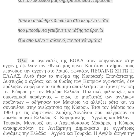
και του σκολειού μας σήμερα Δευτέρα Παρουσία!
Τάπε κι απλώθηκε σιωπή πα στα κλαμένα νιάτα
που μπρούμυτα γεμίζανε της τάξης τα θρανία
έξω από κείνο τ' αδειανό, παντοτινά γεμάτο!
Όλοι
οι αγωνιστές της ΕΟΚΑ όταν οδηγούνταν στην
αγχόνη, έψελναν τον εθνικό μας ύμνο. Και όταν ο δήμιος τους
περνούσε την αγχόνη στο λαιμό, φώναζαν, ΠΕΘΑΙΝΩ ΖΗΤΩ Η
ΕΛΛΑΣ. Αυτό ήταν το πνεύμα της Κυπριακής Επανάστασης.
Δυστυχώς ο αγώνας και οι θυσίες των Κυπρίων αγωνιστών, δεν
πρόλαβαν να φέρουν το επιθυμητό αποτέλεσμα που ήταν η Ένωση
της Κύπρου με την Μητέρα Ελλάδα. Πολιτικές φιλοδοξίες και
οικονομικοί παράγοντες – όπως το μποϊκοτάζ των αγγλικών
προϊόντων – οδήγησαν τον Μακάριο να αλλάξει ρότα και να
συναινέσει στην ανεξαρτησία της Κύπρου. Έτσι τον Μάρτιο του
1960 με τις συμφωνίες Ζυρίχης-Λονδίνου που υπέγραψαν οι
πρωθυπουργοί Ελλάδας Κ. Καραμανλής – Αγγλίας και Μίλαν –
Τουρκίας Μεντερέζ και ο Αρχιεπίσκοπος Μακάριος η Κύπρος
ανακηρυσσόταν σε Ανεξάρτητη Δημοκρατία με εγγυήτριες
δυνάμεις την Ελλάδα – Αγγλία και Τουρκία. Η Αγγλία άφηνε την