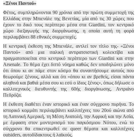
«Ξένοι Παντού»
Φέτος, συμπληρώνονται 90 χρόνια από την πρώτη συμμετοχή της
Ελλάδας στην Μπιενάλε της Βενετίας, μία από τις 30 χώρες που
έχουν το δικό τους περίπτερο μέσα στα Giardini, τον κεντρικό
χώρο διεξαγωγής της διοργάνωσης, η οποία αυτή τη φορά
περιλαμβάνει 88 εθνικές συμμετοχές.
Η κεντρική έκθεση της Μπιενάλε, αντλεί τον τίτλο της- «Ξένοι
Παντού» από μια ιταλική αντιρατσιστική κολεκτίβα και
πραγματοποιείται στο κεντρικό περίπτερο των Giardini και στην
Arsenale. Το θέμα έχει διττό νόημα καθώς δεν υποδηλώνει μόνο
ότι όπου κι αν πάμε στον κόσμο θα συναντήσουμε αυτούς που
θεωρούμε ξένους, αλλά και ότι «όπου κι αν βρεθείς, είσαι πάντα
αληθινά και βαθιά μέσα σου κι εσύ ο ίδιος ξένος», όπως δήλωσε ο
καλλιτεχνικός διευθυντής της 60ής διοργάνωσης, Αντριάνο
Πεδρόζα.
Η έκθεση διαθέτει έναν ιστορικό και έναν σύγχρονο πυρήνα. Το
ιστορικό κομμάτι περιλαμβάνει καλλιτέχνες του 20ού αιώνα από
τη Λατινική Αμερική, τη Μέση Ανατολή, την Αφρική και την Ασία,
με έμφαση στον μοντερνισμό του παγκόσμιου Νότου, ενώ το
σύγχρονο θα επικεντρωθεί σε queer θέματα και καλλιτέχνες
outsiders, αυτοδίδακτους ή λαϊκούς.