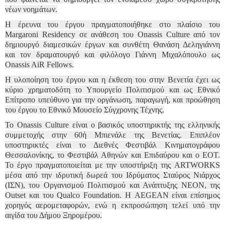
νέων νοημάτων.
Η έρευνα του έργου πραγματοποιήθηκε στο πλαίσιο του
Margaroni Residency σε ανάθεση του Onassis Culture από τον
δημιουργό διαμεσικών έργων και συνθέτη Θανάση Δεληγιάννη
και τον δραματουργό και φιλόλογο Γιάννη Μιχαλόπουλο ως
Onassis AiR Fellows.
Η υλοποίηση του έργου και η έκθεση του στην Βενετία έχει ως
κύριο χρηματοδότη το Υπουργείο Πολιτισμού και ως Εθνικό
Επίτροπο υπεύθυνο για την οργάνωση, παραγωγή, και προώθηση
του έργου το Εθνικό Μουσείο Σύγχρονης Τέχνης.
Το Onassis Culture είναι ο βασικός υποστηρικτής της ελληνικής
συμμετοχής στην 60ή Μπιενάλε της Βενετίας. Επιπλέον
υποστηρικτές είναι το Διεθνές Φεστιβάλ Κινηματογράφου
Θεσσαλονίκης, το Φεστιβάλ Αθηνών και Επιδαύρου και ο ΕΟΤ.
Το έργο πραγματοποιείται με την υποστήριξη της ARTWORKS
μέσα από την ιδρυτική δωρεά του Ιδρύματος Σταύρος Νιάρχος
(ΙΣΝ), του Οργανισμού Πολιτισμού και Ανάπτυξης ΝΕΟΝ, της
Outset και του Qualco Foundation. Η AEGEAN είναι επίσημος
χορηγός αερομεταφορών, ενώ η εκπροσώπηση τελεί υπό την
αιγίδα του Δήμου Ξηρομέρου.