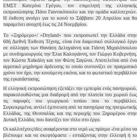
ΕΜΣΤ Κατερίνα Γρέγου, τον επιμελητή της ελληνικής
εκπροσώπησης Πάνο Γιαννικόπουλο και την ομάδα καλλιτεχνών.
Η έκθεση ανοίγει για το κοινό το Σάββατο 20 Απριλίου και θα
παραμείνει ανοιχτή έως τις 24 Νοεμβρίου.
Το «Ξηρόμερο»/ «Dryland» που εκπροσωπεί την Ελλάδα στην
60ή Διεθνή Έκθεση Τέχνης, είναι ένα διαμεσικό συλλογικό έργο
σε σύλληψη των Θανάση Δεληγιάννη και Γιάννη Μιχαλόπουλου
με συνδημιουργούς την Έλια Καλογιάννη, τον Γιώργο Κυβερνήτη,
τον Κώστα Χαϊκάλη και τον Φώτη Σαγώνα. Αποτελείται από ένα
αγροτικό μηχάνημα άρδευσης το οποίο συντονίζει σε πραγματικό
χρόνο τον ήχο, την κινούμενη εικόνα, και το φωτιστικό περιβάλλον
της εγκατάστασης.
Η ελληνική εκπροσώπηση εξετάζει την εμπειρία ενός πανηγυριού,
παρακολουθώντας μια διαδρομή από την πλατεία του χωριού έως
τις παρυφές του γεωργικού τοπίου που το περιβάλλει.
Συγκεκριμένα, αντλεί έμπνευση από τα πανηγύρια της ηπειρωτικής
Ελλάδας, της Θεσσαλίας και της περιοχής του Ξηρομέρου στην
Δυτική Ελλάδα, που δανείζει τον τίτλο στο έργο.
Οι καλλιτέχνες/ιδες αναφέρονται στο νερό ως πρίσμα -ένα μέσο να
βλέπουμε και να σκεφτόμαστε - εστιάζοντας στην έλλειψή ή το