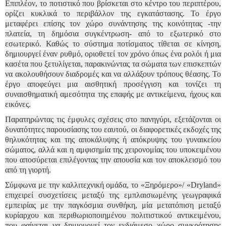
Επιπλέον, το ποτιστικό που βρίσκεται στο κέντρο του περιπτέρου,
ορίζει κυκλικά το περιβάλλον της εγκατάστασης. Το έργο
μεταφέρει επίσης τον χώρο συνάντησης της κοινότητας -την
πλατεία, τη δημόσια συγκέντρωση- από το εξωτερικό στο
εσωτερικό. Καθώς το σύστημα ποτίσματος τίθεται σε κίνηση,
δημιουργεί έναν ρυθμό, οριοθετεί τον χρόνο όπως ένα ρολόι ή μια
κασέτα που ξετυλίγεται, παρακινώντας τα σώματα των επισκεπτών
να ακολουθήσουν διαδρομές και να αλλάξουν τρόπους θέασης. Το
έργο αποφεύγει μια αισθητική προσέγγιση και τονίζει τη
συναισθηματική αμεσότητα της επαφής με αντικείμενα, ήχους και
εικόνες.
Παρατηρώντας τις έμφυλες σχέσεις στο πανηγύρι, εξετάζονται οι
δυνατότητες παρουσίασης του εαυτού, οι διαφορετικές εκδοχές της
θηλυκότητας και της αποκάλυψης ή απόκρυψης του γυναικείου
σώματος, αλλά και η αμφισημία της χειρονομίας του υποκειμένου
που αποσύρεται επιλέγοντας την απουσία και τον αποκλεισμό του
από τη γιορτή.
Σύμφωνα με την καλλιτεχνική ομάδα, το «Ξηρόμερο»/ «Dryland»
επιχειρεί συσχετίσεις μεταξύ της εμπλαισιωμένης γεωγραφικά
εμπειρίας με την παγκόσμια συνθήκη, μία μετατόπιση μεταξύ
κυρίαρχου και περιθωριοποιημένου πολιτιστικού αντικειμένου,
που φαίνεται να δημιουργεί τον ενδιάμεσο χώρο συγκρότησης