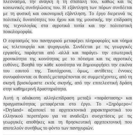
πλεόνασμα, την ανάγκη ή τη σπατάλη του, καθώς και τις
κοινωνικές συνδηλώσεις του. Η εξάντληση των πόρων συνδέεται
με τη φυσική και οικονομική εξάντληση. Το έργο διερευνά τις
πολιτικές δυνατότητες του ήχου και της μουσικής, την επίδραση
της τεχνολογίας στα αγροτικά τοπία και την πολιτιστική
ποικιλομορφία.
Ο εορτασμός του πανηγυριού μεταφέρει πληροφορίες και νόημα
ως τελετουργία και ψυχαγωγία. Συνδέεται με τις γεωργικές
εργασίες, παράγεται από -αλλά και παράγει- την εσωτερική
χρονικότητα της κοινότητας με το πότισμα και τις αγροτικές
ευθύνες. Βοηθά την κάθε κοινότητα να δημιουργήσει την εικόνα
του εαυτού της. Ταυτόχρονα, όμως, αντίθετες έννοιες
συνυφαίνονται: οι θεατές μετατρέπονται σε συμμετέχοντες, από τη
σκηνή βρισκόμαστε εκτός σκηνής, από την επιτελεστική δράση
στην καθημερινή δραστηριότητα.
Αυτή η αδιάκοπη αλληλεπίδραση μεταξύ «παράστασης» και
πραγματικότητας μεταφέρεται στο έργο. Το «Ξηρόμερο»/
«Dryland» αξιοποιεί τα αρχιτεκτονικά χαρακτηριστικά του
ελληνικού περιπτέρου για να αναδείξει συσχετίσεις με τις
γεωργικές αποθήκες και τη θρησκευτική αρχιτεκτονική που
αποτελούν συνήθως το φόντο των πανηγυριών.