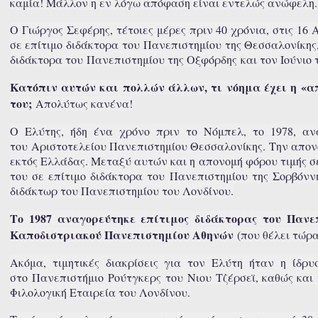
καμία! Μάλλον η εν λόγω απόφαση είναι εντελώς ανώφελη.
Ο Γιώργος Σεφέρης, τέτοιες μέρες πριν 40 χρόνια, στις 16
σε επίτιμο διδάκτορα του Πανεπιστημίου της Θεσσαλονίκης,
διδάκτορα του Πανεπιστημίου της Οξφόρδης και τον Ιούνιο 
Κατόπιν αυτών και πολλών άλλων, τι νόημα έχει η «απ
του;
Απολύτως κανένα!
Ο Ελύτης, ήδη ένα χρόνο πριν το Νόμπελ, το 1978, ανα
του Αριστοτελείου Πανεπιστημίου Θεσσαλονίκης. Την απονο
εκτός Ελλάδας. Μεταξύ αυτών και η απονομή φόρου τιμής σ
του σε επίτιμο διδάκτορα του Πανεπιστημίου της Σορβόννη
διδάκτωρ του Πανεπιστημίου του Λονδίνου.
Το 1987 αναγορεύτηκε επίτιμος διδάκτορας του Πανεπ
Καποδιστριακού Πανεπιστημίου Αθηνών
(που θέλει τώρα
Ακόμα, τιμητικές διακρίσεις για τον Ελύτη ήταν η ίδρ
στο Πανεπιστήμιο Ρούτγκερς του Νιου Τζέρσεϊ, καθώς και
Φιλολογική Εταιρεία του Λονδίνου.