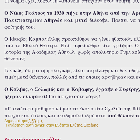
Τι νόημα έχει, λοιπόν, η «απονομή πτυχίου» στον ποιητή, 3
Ο Νίκος Γκάτσος το 1930 πήγε στην Αθήνα από την Αρκ
Πανεπιστημίου Αθηνών και μετά διέκοψε.
Πρέπει να τ
φοίτησής του;
Ο Ιάκωβος Καμπανέλλης προσπάθησε να γίνει ηθοποιός, ελ
από το Εθνικό Θέατρο. Έτσι αφοσιώθηκε στο γράψιμο. Ο
ιστορία της Ακαδημίας Αθηνών χωρίς απολυτήριο Γυμνασί
θάνατον;
Γενικώς, όλη αυτή η «λογική», είναι παράλογη και δεν οδη
τιμές μετά θάνατον, πολλές από τις οποίες αρνήθηκαν και ε
Ο Κάλβος, ο Σολωμός και ο Καβάφης, έγραψε ο Σεφέρης,
ήξεραν ελληνικά!
Για πτυχίο ούτε λόγος!
«Τ’ ανώτερα μαθηματικά μου τα έκανα στο Σχολείο της θάλ
που θέλουν τ
πτυχία και τίτλους και ακαδημαϊκά ιδρύματα
Δημοσιεύτηκε
2:53 μ.μ.
Η ανάρτηση αυτή ανήκει στην Ενότητα
Ελύτης
,
Σεφέρης
Δεν υπάρχουν σχόλια: