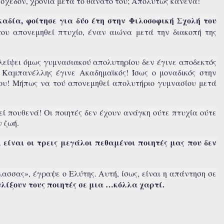
0, σχεδόν, χρόνια μετά το θάνατό του; Απολύτως κανένα!
αδία, φοίτησε για δύο έτη στην Φιλοσοφική Σχολή του
ου απονεμηθεί πτυχίο, έναν αιώνα μετά την διακοπή της
λείψει όμως γυμνασιακού απολυτηρίου δεν έγινε αποδεκτός
 Καμπανέλλης έγινε Ακαδημαϊκός! Ίσως ο μοναδικός στην
ου! Μήπως να τού απονεμηθεί απολυτήριο γυμνασίου μετά
γεί πουθενά! Οι ποιητές δεν έχουν ανάγκη ούτε πτυχία ούτε
ν ζωή.
 είναι οι τρεις μεγάλοι πεθαμένοι ποιητές μας που δεν
ασσας», έγραψε ο Ελύτης. Αυτή, ίσως, είναι η απάντηση σε
υλίξουν τους ποιητές σε μια …κόλλα χαρτί.