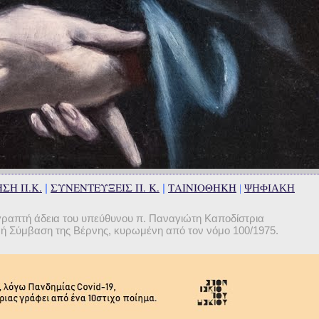
ΣΗ Π.Κ.
ΣΥΝΕΝΤΕΥΞΕΙΣ Π. Κ.
ΤΑΙΝΙΟΘΗΚΗ
|
|
|
ΨΗΦΙΑΚΗ
γραπτή άδεια του υπεύθυνου π. Παναγιώτη Καποδίστρια
θνή Σύμβαση της Βέρνης, κυρωμένη από τον νόμο 100/1975.