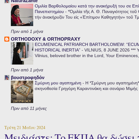
NaturaZante
Ομιλία Βαρθολομαίου κατά την ανακήρυξή του σε Επί
Πανεπιστημίου
-
*Ὁμιλία τῆς Α. Θ. Παναγιότητος τοῦ
τήν ἀνακήρυξίν Του εἰς «Ἐπίτιμον Καθηγητήν» τοῦ Τ
Πριν από 1 μήνα
ORTHODOXY & ORTHOPRAXY
ECUMENICAL PATRIARCH BARTHOLOMEW: “ECU
HISTORICAL INERTIA”
-
VILNIUS, 8 JUNE 2026 *** Y
Vilnius, beloved brother in the Lord, Your Eminences,
Πριν από 1 μήνα
βουστροφηδόν
Σμύρνη μου αγαπημένη
-
Η *Σμύρνη μου αγαπημένη* ε
σκηνοθεσία Γρηγόρη Καραντινάκη και σενάριο Μιμής Ντ
Πριν από 11 μήνες
Τρίτη 21 Μαΐου 2024
Μειδιάστε: Το ΕΚΠΑ θα δώσει π