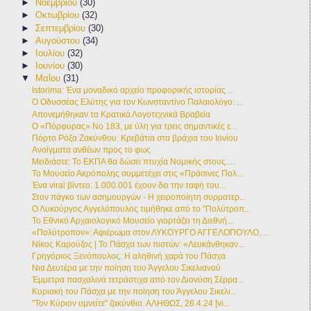
►
Νοεμβρίου
(30)
►
Οκτωβρίου
(32)
►
Σεπτεμβρίου
(30)
►
Αυγούστου
(34)
►
Ιουλίου
(32)
►
Ιουνίου
(30)
▼
Μαΐου
(31)
Istorima: Ένα μοναδικό αρχείο προφορικής ιστορίας ...
Ο Οδυσσέας Ελύτης για τον Κωνσταντίνο Παλαιολόγο: ...
Απονεμήθηκαν τα Κρατικά Λογοτεχνικά Βραβεία
Ο «Πόρφυρας» Νο 183, με ύλη για τρεις σημαντικές ε...
Πόρτο Ρόξα Ζακύνθου: Κρεβάτια στα βράχια του Ιονίου
Ανοίγματα ανθέων προς το φως
Μειδιάστε: Το ΕΚΠΑ θα δώσει πτυχία Νομικής στους.....
Το Μουσείο Ακρόπολης συμμετέχει στις «Πράσινες Πολ...
Ένα viral βίντεο: 1.000.001 έχουν δει την ταφή του...
Στον πάγκο των ασημουργών - Η χειροποίητη συρματερ...
Ο Λυκούργος Αγγελόπουλος τιμήθηκε από το "Πολύτροπ...
Το Εθνικό Αρχαιολογικό Μουσείο γιορτάζει τη Διεθνή...
«Πολύτροπον»: Αφιέρωμα στον ΛΥΚΟΥΡΓΟ ΑΓΓΕΛΟΠΟΥΛΟ, ...
Νίκος Καρούζος | Το Πάσχα των πιστών: «Λευκάνθηκαν...
Γρηγόριος Ξενόπουλος: Η αληθινή χαρά του Πάσχα
Νια Δευτέρα με την ποίηση του Άγγελου Σικελιανού
Έμμετρα πασχαλινά τετράστιχα από τον Διονύση Σέρρα...
Κυριακή του Πάσχα με την ποίηση του Άγγελου Σικελι...
"Τον Κύριον υμνείτε" ζακύνθιο. ΑΛΗΘΩΣ, 26.4.24 [vi...