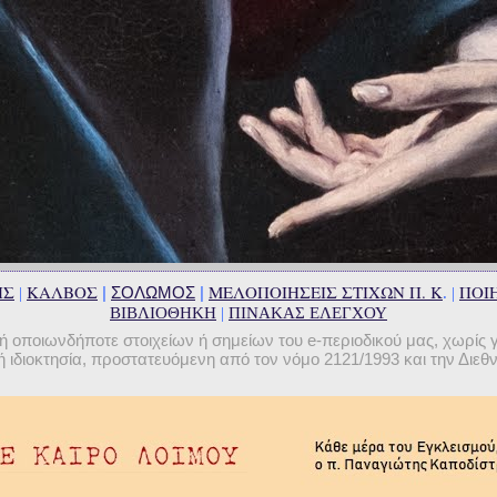
ΗΣ
ΚΑΛΒΟΣ
ΜΕΛΟΠΟΙΗΣΕΙΣ ΣΤΙΧΩΝ Π. Κ
ΠΟΙΗ
|
ΣΟΛΩΜΟΣ
|
|
. |
ΒΙΒΛΙΟΘΗΚΗ
|
ΠΙΝΑΚΑΣ ΕΛΕΓΧΟΥ
οποιωνδήποτε στοιχείων ή σημείων του e-περιοδικού μας, χωρίς 
 ιδιοκτησία, προστατευόμενη από τον νόμο 2121/1993 και την Διε