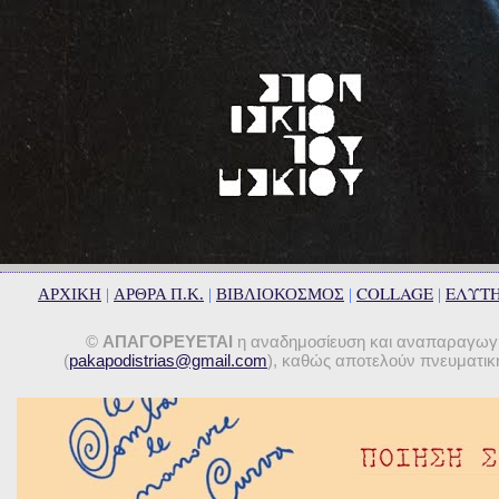
COLLAGE
ΕΛΥΤ
ΑΡΧΙΚΗ
|
ΑΡΘΡΑ Π.Κ.
|
ΒΙΒΛΙΟΚΟΣΜΟΣ
|
|
©
ΑΠΑΓΟΡΕΥΕΤΑΙ
η αναδημοσίευση και αναπαραγωγή 
(
pakapodistrias@gmail.com
), καθώς αποτελούν πνευματική