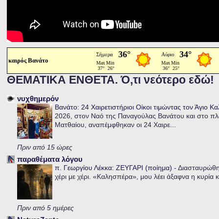
καιρός Βανάτο
ΘΕΜΑΤΙΚΑ ΕΝΘΕΤΑ. Ό,τι νεότερο εδώ!
νυχθημερόν
Βανάτο: 24 Χαιρετιστήριοι Οίκοι τιμώντας τον Άγιο Κ
2026, στον Ναό της Παναγούλας Βανάτου και στο πλα
Ματθαίου, αναπέμφθηκαν οι 24 Χαιρε...
Πριν από 15 ώρες
παραθέματα λόγου
π. Γεωργίου Λέκκα: ΖΕΥΓΑΡΙ (ποίημα)
-
Διασταυρώθηκ
χέρι με χέρι. «Καλησπέρα», μου λέει άξαφνα η κυρία κα
Πριν από 5 ημέρες