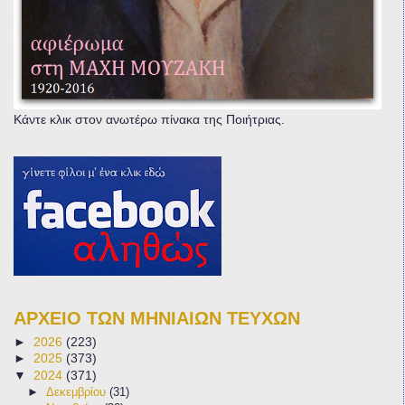
Κάντε κλικ στον ανωτέρω πίνακα της Ποιήτριας.
ΑΡΧΕΙΟ ΤΩΝ ΜΗΝΙΑΙΩΝ ΤΕΥΧΩΝ
►
2026
(223)
►
2025
(373)
▼
2024
(371)
►
Δεκεμβρίου
(31)