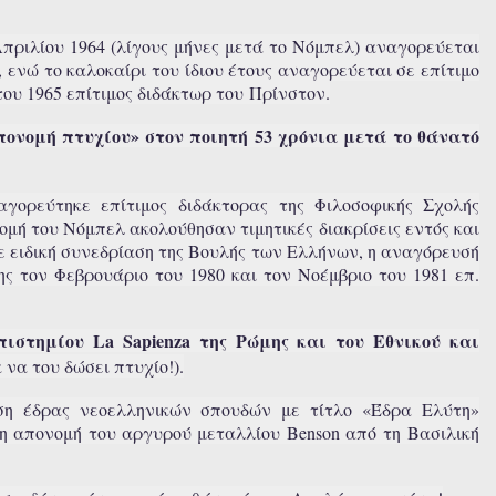
 Απριλίου 1964 (λίγους μήνες μετά το Νόμπελ) αναγορεύεται
 ενώ το καλοκαίρι του ίδιου έτους αναγορεύεται σε επίτιμο
του 1965 επίτιμος διδάκτωρ του Πρίνστον.
ονομή πτυχίου» στον ποιητή 53 χρόνια μετά το θάνατό
γορεύτηκε επίτιμος διδάκτορας της Φιλοσοφικής Σχολής
μή του Νόμπελ ακολούθησαν τιμητικές διακρίσεις εντός και
ε ειδική συνεδρίαση της Βουλής των Ελλήνων, η αναγόρευσή
ς τον Φεβρουάριο του 1980 και τον Νοέμβριο του 1981 επ.
ιστημίου La Sapienza της Ρώμης και του Εθνικού και
 να του δώσει πτυχίο!).
υση έδρας νεοελληνικών σπουδών με τίτλο «Έδρα Ελύτη»
 η απονομή του αργυρού μεταλλίου Benson από τη Βασιλική