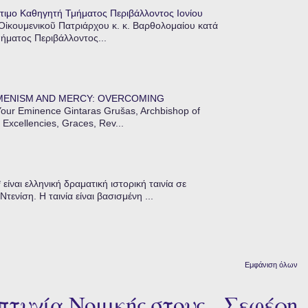
τιμο Καθηγητή Τμήματος Περιβάλλοντος Ιονίου
 Οἰκουμενικοῦ Πατριάρχου κ. κ. Βαρθολομαίου κατά
μήματος Περιβάλλοντος...
MENISM AND MERCY: OVERCOMING
our Eminence Gintaras Grušas, Archbishop of
 Excellencies, Graces, Rev...
ίναι ελληνική δραματική ιστορική ταινία σε
ενίση. Η ταινία είναι βασισμένη ...
Εμφάνιση όλων
τυχία Νομικής στους... Σεφέρη