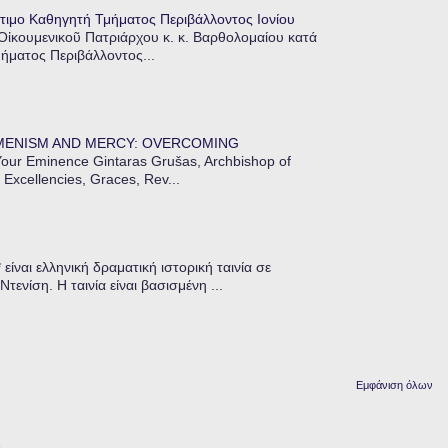
τιμο Καθηγητή Τμήματος Περιβάλλοντος Ιονίου
 Οἰκουμενικοῦ Πατριάρχου κ. κ. Βαρθολομαίου κατά
μήματος Περιβάλλοντος...
MENISM AND MERCY: OVERCOMING
our Eminence Gintaras Grušas, Archbishop of
 Excellencies, Graces, Rev...
ίναι ελληνική δραματική ιστορική ταινία σε
ενίση. Η ταινία είναι βασισμένη ...
Εμφάνιση όλων
}