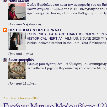
NaturaZante
Ομιλία Βαρθολομαίου κατά την ανακήρυξή του σε Επί
Πανεπιστημίου
-
*Ὁμιλία τῆς Α. Θ. Παναγιότητος τοῦ
τήν ἀνακήρυξίν Του εἰς «Ἐπίτιμον Καθηγητήν» τοῦ Τ
Πριν από 5 εβδομάδες
ORTHODOXY & ORTHOPRAXY
ECUMENICAL PATRIARCH BARTHOLOMEW: “ECU
HISTORICAL INERTIA”
-
VILNIUS, 8 JUNE 2026 *** Y
Vilnius, beloved brother in the Lord, Your Eminences,
Πριν από 1 μήνα
βουστροφηδόν
Σμύρνη μου αγαπημένη
-
Η *Σμύρνη μου αγαπημένη* ε
σκηνοθεσία Γρηγόρη Καραντινάκη και σενάριο Μιμής Ντ
Πριν από 11 μήνες
Δευτέρα 8 Ιουνίου 2026
Εικόνες Maputo Μοζαμβίκης {2