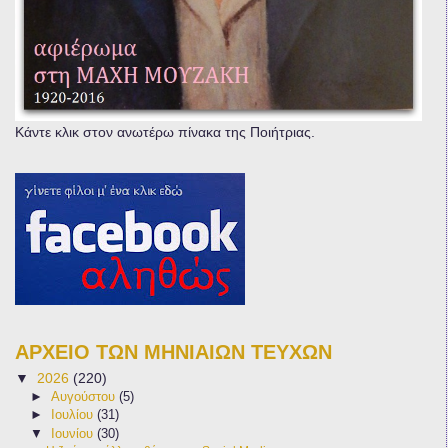
Κάντε κλικ στον ανωτέρω πίνακα της Ποιήτριας.
ΑΡΧΕΙΟ ΤΩΝ ΜΗΝΙΑΙΩΝ ΤΕΥΧΩΝ
▼
2026
(220)
►
Αυγούστου
(5)
►
Ιουλίου
(31)
▼
Ιουνίου
(30)