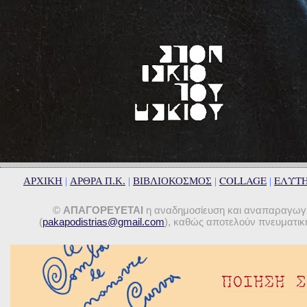
COLLAGE
ΕΛΥΤ
ΑΡΧΙΚΗ
|
ΑΡΘΡΑ Π.Κ.
|
ΒΙΒΛΙΟΚΟΣΜΟΣ
|
|
©
ΑΠΑΓΟΡΕΥΕΤΑΙ
η αναδημοσίευση και αναπαραγωγή 
(
pakapodistrias@gmail.com
), καθώς αποτελούν πνευματική