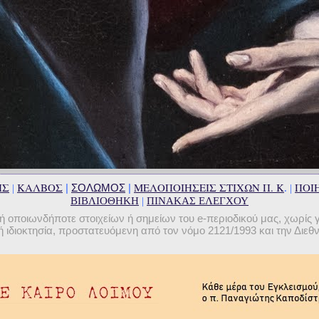
ΗΣ
ΚΑΛΒΟΣ
ΜΕΛΟΠΟΙΗΣΕΙΣ ΣΤΙΧΩΝ Π. Κ
ΠΟΙΗ
|
ΣΟΛΩΜΟΣ
|
|
. |
ΒΙΒΛΙΟΘΗΚΗ
|
ΠΙΝΑΚΑΣ ΕΛΕΓΧΟΥ
οποιωνδήποτε στοιχείων ή σημείων του e-περιοδικού μας, χωρίς 
 ιδιοκτησία, προστατευόμενη από τον νόμο 2121/1993 και την Διε