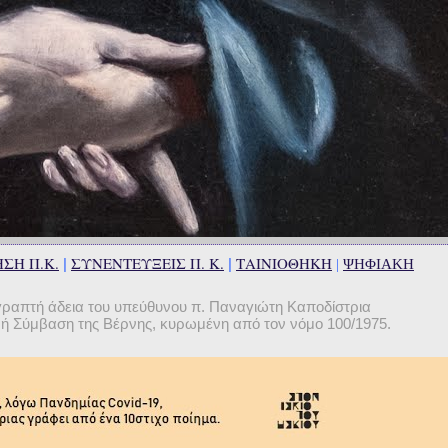
ΣΗ Π.Κ.
ΣΥΝΕΝΤΕΥΞΕΙΣ Π. Κ.
ΤΑΙΝΙΟΘΗΚΗ
|
|
|
ΨΗΦΙΑΚΗ
γραπτή άδεια του υπεύθυνου π. Παναγιώτη Καποδίστρια
θνή Σύμβαση της Βέρνης, κυρωμένη από τον νόμο 100/1975.