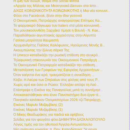
Η ζωή των άλλων, θέαμα στα Social Media
«Αρχεία της Μάλτας και Μεσογειακά Δίκτυα» στο Ιστο...
ΔΙΧΩΣ ΚΟΙΝΩΝΙΚΟΤΗΤΑ ΚΟΙΝΩΝΙΚΟΤΗΣ ή Μια νέα κοινωνι...
Φίλοι στο Facebook, ξένοι στην ίδια γειτονιά
Ο Οικουμενικός Πατριάρχης αναγορεύτηκε Επίτιμος Κα...
Το φαρμακερό δάγκωμα των haters στα μέσα κοινωνική...
Τον μουσικοσυνθέτη Ξαρχάκο τίμησε η Βουλή - Ν. Κακ...
Παραδόθηκαν αιγυπτιακές αρχαιότητες στην Αίγυπτο
Γατίσια μητρότητα θαυμαστή
Αρχιμανδρίτης Παΐσιος Καλόφωνος, Ηγούμενος Μονής Β...
Ακουμπώντας την ξύλινη σάρκα Της
Η Unesco καταδικάζει την ρωσική επίθεση στο συγκρό...
Τηλεφωνική επικοινωνία του Οικουμενικού Πατριάρχη ...
Το Οικουμενικό Πατριαρχείο καταδικάζει την επίθεση...
Μεταστέγαση των Γραφείων της Εφορείας Αρχιαοτήτων ...
Όταν καίγεται ένα ιερό, τραυματίζεται η συνείδηση ...
Κίεβο: Η Λαύρα των Σπηλαίων στις φλόγες από τους Ρ...
Χωρίς ιερό και όσιο οι Ρώσοι: Έπληξαν απόψε τη Λαύ...
Επέστρεψε η Εικόνα της Παναγούλας μετά τη συντήρησ...
Αποκαταστάθηκαν στο Ιόνιο Πανεπιστήμιο δυο έργα τέ...
Ποιητικόν κανίσκιον Ὀνομαστηρίων 2026 τῷ Πατριάρχῃ...
Εικόνες Maputo Μοζαμβίκης {2}
Εικόνες Maputo Μοζαμβίκης {1}
Ο Μίκης Θεοδωράκης για παιδιά και εφήβους
Σελίδες για τον φευγάτο φίλο ΔΗΜΗΤΡΗ ΔΑΣΚΑΛΟΠΟΥΛΟ
Λόγος τιμής για τον ηθοποιό Άγγελο Αντωνόπουλο
Νέο ανάτυπο εργασίας π. Παν. Καποδίστρια: "Η αρχαι...