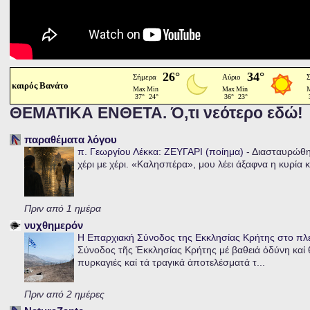
καιρός Βανάτο
ΘΕΜΑΤΙΚΑ ΕΝΘΕΤΑ. Ό,τι νεότερο εδώ!
παραθέματα λόγου
π. Γεωργίου Λέκκα: ΖΕΥΓΑΡΙ (ποίημα)
-
Διασταυρώθηκ
χέρι με χέρι. «Καλησπέρα», μου λέει άξαφνα η κυρία κα
Πριν από 1 ημέρα
νυχθημερόν
Η Επαρχιακή Σύνοδος της Εκκλησίας Κρήτης στο π
Σύνοδος τῆς Ἐκκλησίας Κρήτης μέ βαθειά ὀδύνη καί θ
πυρκαγιές καί τά τραγικά ἀποτελέσματά τ...
Πριν από 2 ημέρες