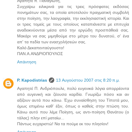
Αγαπητέ π. Παναγιώτη,
Συγχαίρω ειλικρινά για τις τρεις πρόσφατες εκδόσεις
πονημάτων σας, τα οποία αποτελούν πραγματική συμβολή
στην ποίηση, την λαογραφία, την εκκλησιαστική ιστορία. Και
οι τρεις τομείς με τους οποίους καταπιάνεστε με επιτυχία
αναδεικνύονται μέσα από την εργώδη προσπάθειά σας.
Μακάρι να σας μιμηθούμε στο μέτρο του δυνατού, σ' ένα
απ' τα πεδία των ενασχολήσεών σας.
Καλό Δεκαπενταύγουστο!
ΠΑΝ.Α.ΑΝΔΡΙΟΠΟΥΛΟΣ
Απάντηση
P. Kapodistrias
13 Αυγούστου 2007 στις 8:20 π.μ.
Αγαπητέ Π. Ανδριόπουλε, πολύ ευγενικά λόγια απορρέοντα
από ευγενική και ζέουσα καρδία. Γνωρίζω πόσο και αν
αξίζουν αυτά που κάνω. Έχω συναίσθηση του Τίποτά μου,
όμως επιμένω καθ' έξιν, όπως ο καθείς στην πτώση του.
Κάνω αυτό που λέμε Ποίηση, ως αντι-ποίηση Θανάτου (ο
τάλας) πλην επί ματαίω...
Πάντως ευχαριστώ! Να τα πούμε εκ του πλησίον!
Απάντηση