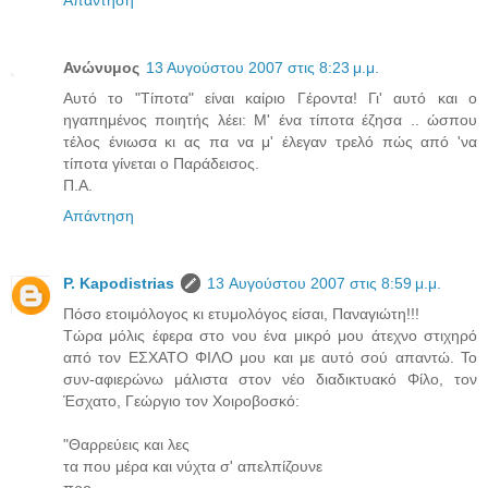
Ανώνυμος
13 Αυγούστου 2007 στις 8:23 μ.μ.
Αυτό το "Τίποτα" είναι καίριο Γέροντα! Γι' αυτό και ο
ηγαπημένος ποιητής λέει: Μ' ένα τίποτα έζησα .. ώσπου
τέλος ένιωσα κι ας πα να μ' έλεγαν τρελό πώς από 'να
τίποτα γίνεται ο Παράδεισος.
Π.Α.
Απάντηση
P. Kapodistrias
13 Αυγούστου 2007 στις 8:59 μ.μ.
Πόσο ετοιμόλογος κι ετυμολόγος είσαι, Παναγιώτη!!!
Τώρα μόλις έφερα στο νου ένα μικρό μου άτεχνο στιχηρό
από τον ΕΣΧΑΤΟ ΦΙΛΟ μου και με αυτό σού απαντώ. Το
συν-αφιερώνω μάλιστα στον νέο διαδικτυακό Φίλο, τον
Έσχατο, Γεώργιο τον Χοιροβοσκό:
"Θαρρεύεις και λες
τα που μέρα και νύχτα σ' απελπίζουνε
προ-