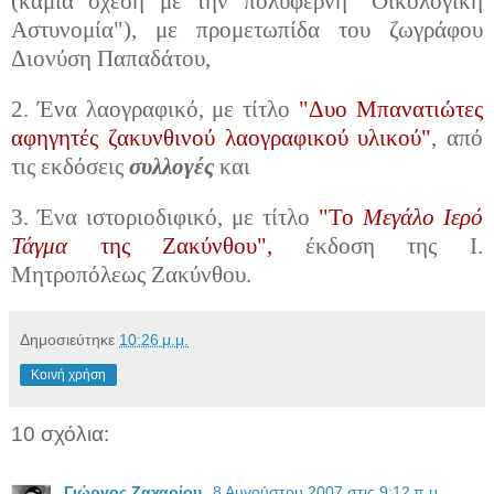
(καμιά σχέση με την πολύφερνη "Οικολογική
Αστυνομία"), με προμετωπίδα του ζωγράφου
Διονύση Παπαδάτου,
2. Ένα λαογραφικό, με τίτλο
"Δυο Μπανατιώτες
αφηγητές ζακυνθινού λαογραφικού υλικού"
, από
τις εκδόσεις
συλλογές
και
3. Ένα ιστοριοδιφικό, με τίτλο
"Το
Μεγάλο Ιερό
Τάγμα
της Ζακύνθου",
έκδοση της Ι.
Μητροπόλεως Ζακύνθου.
Δημοσιεύτηκε
10:26 μ.μ.
Κοινή χρήση
10 σχόλια:
Γιώργος Ζαχαρίου
8 Αυγούστου 2007 στις 9:12 π.μ.