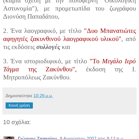
(καμιά σχέση με την πολύφερνη "Οικολογική
Αστυνομία"), με προμετωπίδα του ζωγράφου
Διονύση Παπαδάτου,
2. Ένα λαογραφικό, με τίτλο
"Δυο Μπανατιώτες
αφηγητές ζακυνθινού λαογραφικού υλικού"
, από
τις εκδόσεις
συλλογές
και
3. Ένα ιστοριοδιφικό, με τίτλο
"Το
Μεγάλο Ιερό
Τάγμα
της Ζακύνθου",
έκδοση της Ι.
Μητροπόλεως Ζακύνθου.
Δημοσιεύτηκε
10:26 μ.μ.
Κοινή χρήση
10 σχόλια:
Γιώργος Ζαχαρίου
8 Αυγούστου 2007 στις 9:12 π.μ.