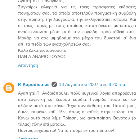
Αγαπητέ π. Παναγιώτη,
Συγχαίρω ειλικρινά για τις τρεις πρόσφατες εκδόσεις
πονημάτων σας, τα οποία αποτελούν πραγματική συμβολή
στην ποίηση, την λαογραφία, την εκκλησιαστική ιστορία. Και
οι τρεις τομείς με τους οποίους καταπιάνεστε με επιτυχία
αναδεικνύονται μέσα από την εργώδη προσπάθειά σας.
Μακάρι να σας μιμηθούμε στο μέτρο του δυνατού, σ' ένα
απ' τα πεδία των ενασχολήσεών σας.
Καλό Δεκαπενταύγουστο!
ΠΑΝ.Α.ΑΝΔΡΙΟΠΟΥΛΟΣ
Απάντηση
P. Kapodistrias
13 Αυγούστου 2007 στις 8:20 π.μ.
Αγαπητέ Π. Ανδριόπουλε, πολύ ευγενικά λόγια απορρέοντα
από ευγενική και ζέουσα καρδία. Γνωρίζω πόσο και αν
αξίζουν αυτά που κάνω. Έχω συναίσθηση του Τίποτά μου,
όμως επιμένω καθ' έξιν, όπως ο καθείς στην πτώση του.
Κάνω αυτό που λέμε Ποίηση, ως αντι-ποίηση Θανάτου (ο
τάλας) πλην επί ματαίω...
Πάντως ευχαριστώ! Να τα πούμε εκ του πλησίον!
Απάντηση