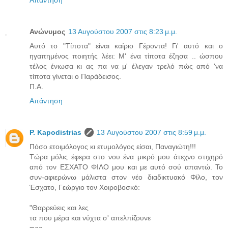
Ανώνυμος
13 Αυγούστου 2007 στις 8:23 μ.μ.
Αυτό το "Τίποτα" είναι καίριο Γέροντα! Γι' αυτό και ο
ηγαπημένος ποιητής λέει: Μ' ένα τίποτα έζησα .. ώσπου
τέλος ένιωσα κι ας πα να μ' έλεγαν τρελό πώς από 'να
τίποτα γίνεται ο Παράδεισος.
Π.Α.
Απάντηση
P. Kapodistrias
13 Αυγούστου 2007 στις 8:59 μ.μ.
Πόσο ετοιμόλογος κι ετυμολόγος είσαι, Παναγιώτη!!!
Τώρα μόλις έφερα στο νου ένα μικρό μου άτεχνο στιχηρό
από τον ΕΣΧΑΤΟ ΦΙΛΟ μου και με αυτό σού απαντώ. Το
συν-αφιερώνω μάλιστα στον νέο διαδικτυακό Φίλο, τον
Έσχατο, Γεώργιο τον Χοιροβοσκό:
"Θαρρεύεις και λες
τα που μέρα και νύχτα σ' απελπίζουνε
προ-