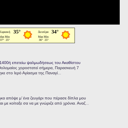
η 1400ή επετείω ψαλμωδήσεως του Ακαθίστου
θολομαίος χοροστατεί σήμερα, Παρασκευή 7
κε στο Ιερό Αγίασμα της Παναγί...
α απόψε μ’ ένα ζευγάρι που πέρασε δίπλα μου
ι με κοίταξε σα να με γνώριζε από χρόνια. Αναζ...