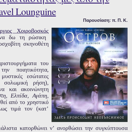
avel Lounguine
Παρουσίαση: π. Π. Κ.
ργιος Χοιροβοσκός
 να δω τη ρώσικη
σχοβίτη σκηνοθέτη
ριστουργήματα του
την ποιητικότητα,
 μυστικές εσώτατες
σολωμική ρήση),
να και ακοινώνητη
στη, Ελπίδα, Αγάπη,
θεί από το χρηστικό
λως τιμά τον (κατ’
 μάλιστα κατορθώνει ν’ ανορθώσει την συγκύπτουσα