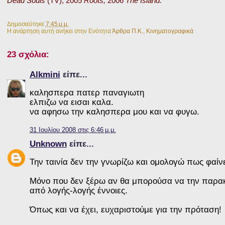
Dead Souls
(TV), 2005
Roots,
2006
The Island.
Δημοσιεύτηκε
7:45 μ.μ.
Η ανάρτηση αυτή ανήκει στην Ενότητα
Άρθρα Π.Κ.
,
Κινηματογραφικά
23 σχόλια:
Alkmini
είπε...
καλησπερα πατερ παναγιωτη
ελπιζω να εισαι καλα.
να αφησω την καλησπερα μου και να φυγω.
31 Ιουλίου 2008 στις 6:46 μ.μ.
Unknown
είπε...
Την ταινία δεν την γνωρίζω και ομολογώ πως φαίν
Μόνο που δεν ξέρω αν θα μπορούσα να την παρακ
από λογής-λογής έννοιες.
Όπως και να έχει, ευχαριστούμε για την πρόταση!