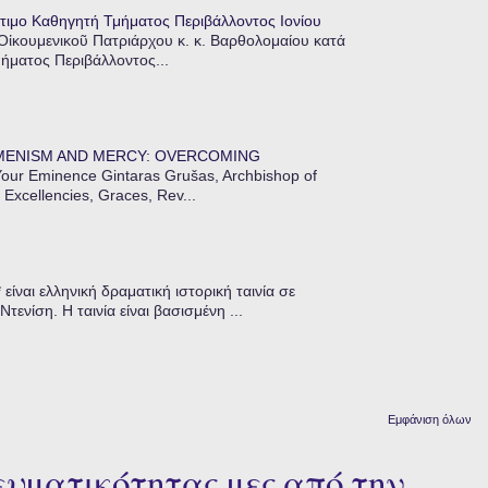
τιμο Καθηγητή Τμήματος Περιβάλλοντος Ιονίου
 Οἰκουμενικοῦ Πατριάρχου κ. κ. Βαρθολομαίου κατά
μήματος Περιβάλλοντος...
MENISM AND MERCY: OVERCOMING
our Eminence Gintaras Grušas, Archbishop of
 Excellencies, Graces, Rev...
ίναι ελληνική δραματική ιστορική ταινία σε
ενίση. Η ταινία είναι βασισμένη ...
Εμφάνιση όλων
υματικότητας μες από την