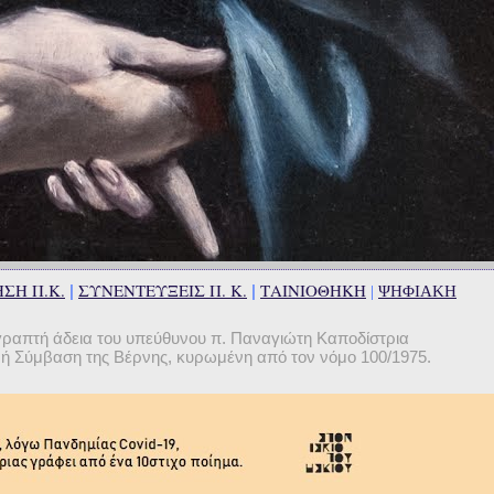
ΣΗ Π.Κ.
ΣΥΝΕΝΤΕΥΞΕΙΣ Π. Κ.
ΤΑΙΝΙΟΘΗΚΗ
|
|
|
ΨΗΦΙΑΚΗ
γραπτή άδεια του υπεύθυνου π. Παναγιώτη Καποδίστρια
θνή Σύμβαση της Βέρνης, κυρωμένη από τον νόμο 100/1975.