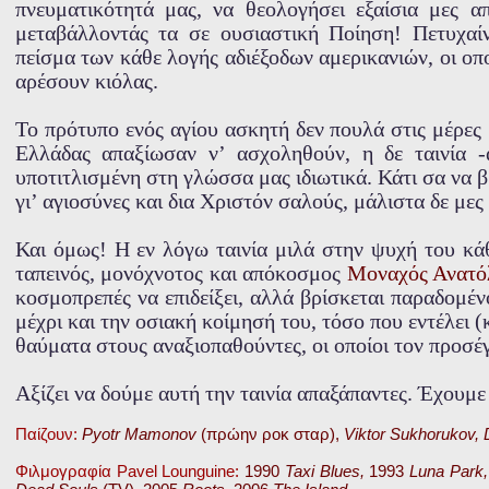
πνευματικότητά μας, να θεολογήσει εξαίσια μες α
μεταβάλλοντάς τα σε ουσιαστική Ποίηση! Πετυχαίνε
πείσμα των κάθε λογής αδιέξοδων αμερικανιών, οι οπ
αρέσουν κιόλας.
Το πρότυπο ενός αγίου ασκητή δεν πουλά στις μέρες 
Ελλάδας απαξίωσαν ν’ ασχοληθούν, η δε ταινία -
υποτιτλισμένη στη γλώσσα μας ιδιωτικά. Κάτι σα να β
γι’ αγιοσύνες και δια Χριστόν σαλούς, μάλιστα δε μ
Και όμως! Η εν λόγω ταινία μιλά στην ψυχή του κάθ
ταπεινός, μονόχνοτος και απόκοσμος
Μοναχός Ανατό
κοσμοπρεπές να επιδείξει, αλλά βρίσκεται παραδομέ
μέχρι και την οσιακή κοίμησή του, τόσο που εντέλει (
θαύματα στους αναξιοπαθούντες, οι οποίοι τον προσέγ
Αξίζει να δούμε αυτή την ταινία απαξάπαντες. Έχουμε
Παίζουν:
Pyotr Mamonov
(πρώην ροκ σταρ),
Viktor Sukhorukov, 
Φιλμογραφία Pavel Lounguine:
1990
Taxi Blues,
1993
Luna Park,