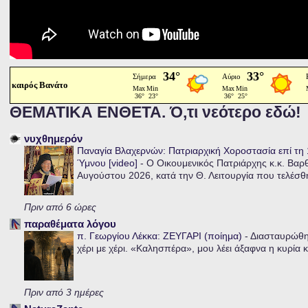
καιρός Βανάτο
ΘΕΜΑΤΙΚΑ ΕΝΘΕΤΑ. Ό,τι νεότερο εδώ!
νυχθημερόν
Παναγία Βλαχερνών: Πατριαρχική Χοροστασία επί τ
Ύμνου [video]
-
Ο Οικουμενικός Πατριάρχης κ.κ. Βαρ
Αυγούστου 2026, κατά την Θ. Λειτουργία που τελέσθη
Πριν από 6 ώρες
παραθέματα λόγου
π. Γεωργίου Λέκκα: ΖΕΥΓΑΡΙ (ποίημα)
-
Διασταυρώθηκ
χέρι με χέρι. «Καλησπέρα», μου λέει άξαφνα η κυρία κα
Πριν από 3 ημέρες