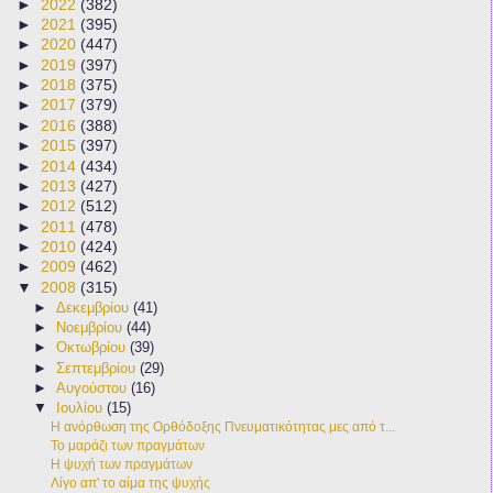
►
2022
(382)
►
2021
(395)
►
2020
(447)
►
2019
(397)
►
2018
(375)
►
2017
(379)
►
2016
(388)
►
2015
(397)
►
2014
(434)
►
2013
(427)
►
2012
(512)
►
2011
(478)
►
2010
(424)
►
2009
(462)
▼
2008
(315)
►
Δεκεμβρίου
(41)
►
Νοεμβρίου
(44)
►
Οκτωβρίου
(39)
►
Σεπτεμβρίου
(29)
►
Αυγούστου
(16)
▼
Ιουλίου
(15)
Η ανόρθωση της Ορθόδοξης Πνευματικότητας μες από τ...
Το μαράζι των πραγμάτων
Η ψυχή των πραγμάτων
Λίγο απ' το αίμα της ψυχής