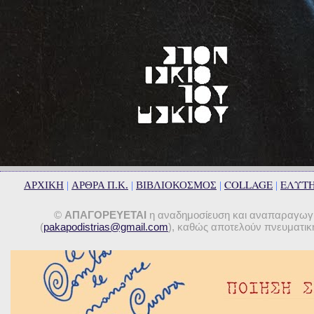
COLLAGE
ΕΛΥΤ
ΑΡΧΙΚΗ
|
ΑΡΘΡΑ Π.Κ.
|
ΒΙΒΛΙΟΚΟΣΜΟΣ
|
|
©
ΑΠΑΓΟΡΕΥΕΤΑΙ
η αναδημοσίευση και αναπαραγωγή 
(
pakapodistrias@gmail.com
), καθώς αποτελούν πνευματική