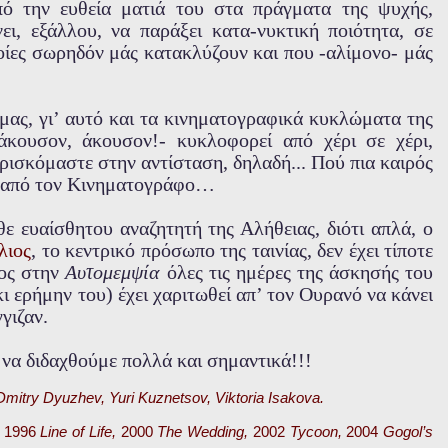
πό την ευθεία ματιά του στα πράγματα της ψυχής,
ι, εξάλλου, να παράξει κατα-νυκτική ποιότητα, σε
οίες σωρηδόν μάς κατακλύζουν και που -αλίμονο- μάς
μας, γι’ αυτό και τα κινηματογραφικά κυκλώματα της
άκουσον, άκουσον!- κυκλοφορεί από χέρι σε χέρι,
ρισκόμαστε στην αντίσταση, δηλαδή... Πού πια καιρός
ες από τον Κινηματογράφο…
ε ευαίσθητου αναζητητή της Αλήθειας, διότι απλά, ο
λιος
, το κεντρικό πρόσωπο της ταινίας, δεν έχει τίποτε
νος στην
Αυτομεμψία
όλες τις ημέρες της άσκησής του
κι ερήμην του) έχει χαριτωθεί απ’ τον Ουρανό να κάνει
γιζαν.
 να διδαχθούμε πολλά και σημαντικά!!!
Dmitry Dyuzhev, Yuri Kuznetsov, Viktoria Isakova.
1996
Line of Life,
2000
The Wedding,
2002
Tycoon,
2004
Gogol’s