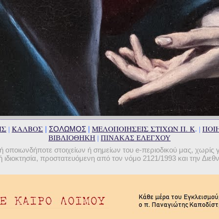
ΗΣ
ΚΑΛΒΟΣ
ΜΕΛΟΠΟΙΗΣΕΙΣ ΣΤΙΧΩΝ Π. Κ
ΠΟΙΗ
|
ΣΟΛΩΜΟΣ
|
|
. |
ΒΙΒΛΙΟΘΗΚΗ
|
ΠΙΝΑΚΑΣ ΕΛΕΓΧΟΥ
οποιωνδήποτε στοιχείων ή σημείων του e-περιοδικού μας, χωρίς 
 ιδιοκτησία, προστατευόμενη από τον νόμο 2121/1993 και την Διε