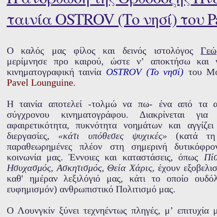
ταινία OSTROV (Το νησί) του P
Ο καλός μας φίλος και δεινός ιστολόγος
Γεώ
μερίμνησε προ καιρού, ώστε ν’ αποκτήσω και
κινηματογραφική ταινία
OSTROV (Το νησί)
του Μο
Pavel Lounguine.
Η ταινία αποτελεί -τολμώ να πω- ένα από τα α
σύγχρονου κινηματογράφου. Διακρίνεται για 
αφαιρετικότητα, πυκνότητα νοημάτων και αγγίζει
διεργασίες,
«κάτι υπόθεσες ψυχικές»
(κατά τη 
παραθεωρημένες πλέον στη σημερινή δυτικόφρο
κοινωνία μας. Έννοιες και καταστάσεις, όπως
Πί
Ησυχασμός, Ασκητισμός, Θεία Χάρις,
έχουν εξοβελισ
καθ' ημέραν λεξιλόγιό μας, κάτι το οποίο ουδό
ευφημισμόν) ανθρωπιστικό Πολιτισμό μας.
Ο Λουνγκίν ξύνει τεχνηέντως πληγές, μ’ επιτυχία