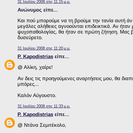
31 Ιουλίου 2008 στις 11:15 μ.μ.
Ανώνυμος είπε...
Και πού μπορούμε να τη βρούμε την τανία αυτή άν
μεγάλες αλήθειες αγνοούνται επιδεικτικά. Αν ήταν
ψυχοπαθολογίας, θα ήταν σε πρώτη ζήτηση. Μας βο
δυσεύρετο.
31 Ιουλίου 2008 στις 11:20 μ.μ.
P. Kapodistrias
είπε...
@ Αλίκη, χαίρε!
Αν δεις τις προηγούμενες αναρτήσεις μου, θα δια
μπόρες...
Καλόν Αύγουστο.
31 Ιουλίου 2008 στις 11:33 μ.μ.
P. Kapodistrias
είπε...
@ Ντάνα Σεμιτέκολο,