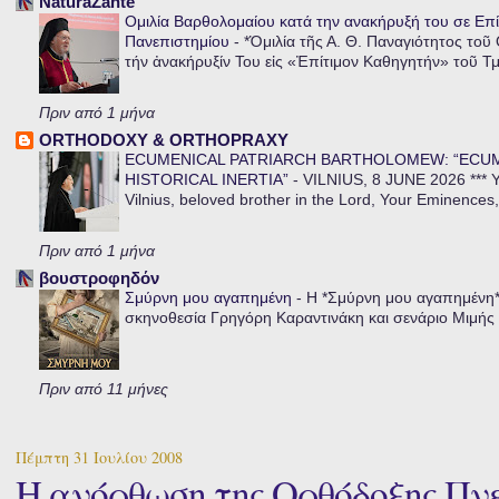
NaturaZante
Ομιλία Βαρθολομαίου κατά την ανακήρυξή του σε Επί
Πανεπιστημίου
-
*Ὁμιλία τῆς Α. Θ. Παναγιότητος τοῦ
τήν ἀνακήρυξίν Του εἰς «Ἐπίτιμον Καθηγητήν» τοῦ Τ
Πριν από 1 μήνα
ORTHODOXY & ORTHOPRAXY
ECUMENICAL PATRIARCH BARTHOLOMEW: “ECU
HISTORICAL INERTIA”
-
VILNIUS, 8 JUNE 2026 *** Y
Vilnius, beloved brother in the Lord, Your Eminences,
Πριν από 1 μήνα
βουστροφηδόν
Σμύρνη μου αγαπημένη
-
Η *Σμύρνη μου αγαπημένη* ε
σκηνοθεσία Γρηγόρη Καραντινάκη και σενάριο Μιμής Ντ
Πριν από 11 μήνες
Πέμπτη 31 Ιουλίου 2008
Η ανόρθωση της Ορθόδοξης Πνε