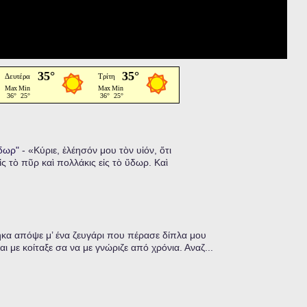
ὕδωρ"
-
«Κύριε, ἐλέησόν μου τὸν υἱόν, ὅτι
ἰς τὸ πῦρ καὶ πολλάκις εἰς τὸ ὕδωρ. Καὶ
α απόψε μ’ ένα ζευγάρι που πέρασε δίπλα μου
ι με κοίταξε σα να με γνώριζε από χρόνια. Αναζ...