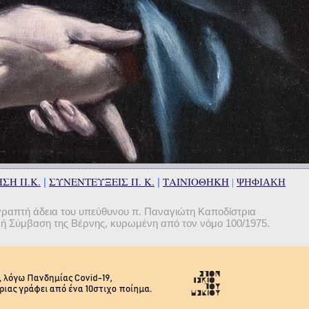
ΣΗ Π.Κ.
ΣΥΝΕΝΤΕΥΞΕΙΣ Π. Κ.
ΤΑΙΝΙΟΘΗΚΗ
|
|
|
ΨΗΦΙΑΚΗ
γραπτή άδεια του υπεύθυνου π. Παναγιώτη Καποδίστρια
θνή Σύμβαση της Βέρνης, κυρωμένη από τον νόμο 100/1975.