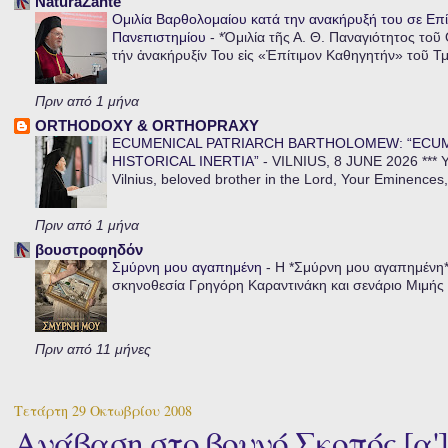
NaturaZante
Ομιλία Βαρθολομαίου κατά την ανακήρυξή του σε Επί
Πανεπιστημίου
-
*Ὁμιλία τῆς Α. Θ. Παναγιότητος τοῦ
τήν ἀνακήρυξίν Του εἰς «Ἐπίτιμον Καθηγητήν» τοῦ Τ
Πριν από 1 μήνα
ORTHODOXY & ORTHOPRAXY
ECUMENICAL PATRIARCH BARTHOLOMEW: “ECU
HISTORICAL INERTIA”
-
VILNIUS, 8 JUNE 2026 *** Y
Vilnius, beloved brother in the Lord, Your Eminences,
Πριν από 1 μήνα
βουστροφηδόν
Σμύρνη μου αγαπημένη
-
Η *Σμύρνη μου αγαπημένη* ε
σκηνοθεσία Γρηγόρη Καραντινάκη και σενάριο Μιμής Ντ
Πριν από 11 μήνες
Τετάρτη 29 Οκτωβρίου 2008
Ανάβαση στο βουνό Σκοπός [α']