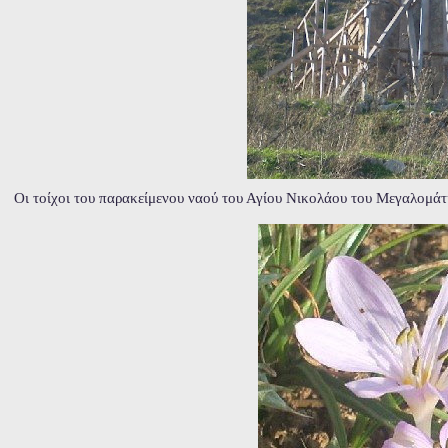
Οι τοίχοι του παρακείμενου ναού του Αγίου Νικολάου του Μεγαλομάτ