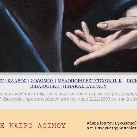
ΗΣ
ΚΑΛΒΟΣ
ΜΕΛΟΠΟΙΗΣΕΙΣ ΣΤΙΧΩΝ Π. Κ
ΠΟΙΗ
|
ΣΟΛΩΜΟΣ
|
|
. |
ΒΙΒΛΙΟΘΗΚΗ
|
ΠΙΝΑΚΑΣ ΕΛΕΓΧΟΥ
οποιωνδήποτε στοιχείων ή σημείων του e-περιοδικού μας, χωρίς 
 ιδιοκτησία, προστατευόμενη από τον νόμο 2121/1993 και την Διε