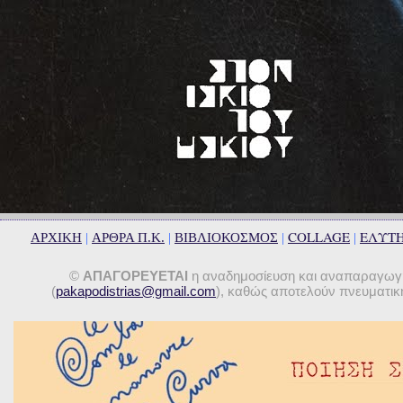
COLLAGE
ΕΛΥΤ
ΑΡΧΙΚΗ
|
ΑΡΘΡΑ Π.Κ.
|
ΒΙΒΛΙΟΚΟΣΜΟΣ
|
|
©
ΑΠΑΓΟΡΕΥΕΤΑΙ
η αναδημοσίευση και αναπαραγωγή 
(
pakapodistrias@gmail.com
), καθώς αποτελούν πνευματική