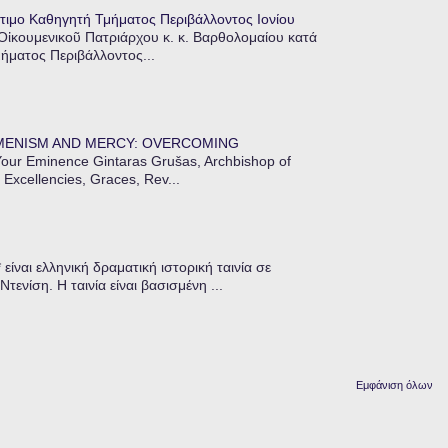
τιμο Καθηγητή Τμήματος Περιβάλλοντος Ιονίου
 Οἰκουμενικοῦ Πατριάρχου κ. κ. Βαρθολομαίου κατά
μήματος Περιβάλλοντος...
MENISM AND MERCY: OVERCOMING
our Eminence Gintaras Grušas, Archbishop of
 Excellencies, Graces, Rev...
ίναι ελληνική δραματική ιστορική ταινία σε
ενίση. Η ταινία είναι βασισμένη ...
Εμφάνιση όλων