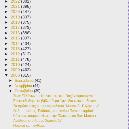
►
2022
(382)
►
2021
(395)
►
2020
(447)
►
2019
(397)
►
2018
(375)
►
2017
(379)
►
2016
(388)
►
2015
(397)
►
2014
(434)
►
2013
(427)
►
2012
(512)
►
2011
(478)
►
2010
(424)
►
2009
(462)
▼
2008
(315)
►
Δεκεμβρίου
(41)
►
Νοεμβρίου
(44)
▼
Οκτωβρίου
(39)
Στων Ελλήνων τις Κοινότητες στο Γιοχάνεσμπουργκ / ...
Επανεκδόθηκε το βιβλίο "Ιερά Υμνωδία κατά το Ζακύν...
Το πρώτο τεύχος του περιοδικού "Μουσικός Ελληνομνή...
Οι δυο πρώτες "Εκδόσεις του Ιονίου Πανεπιστημίου"
Κάτι σαν κοσμοπολίτες στην Πλατεία του San Marco τ...
Ανάβαση στο βουνό Σκοπός [α']
Ηρωικά και πένθιμα...