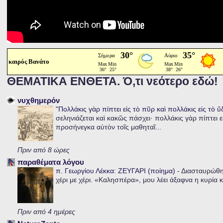
καιρός Βανάτο
ΘΕΜΑΤΙΚΑ ΕΝΘΕΤΑ. Ό,τι νεότερο εδώ!
νυχθημερόν
"Πολλάκις γὰρ πίπτει εἰς τὸ πῦρ καὶ πολλάκις εἰς τὸ 
σεληνιάζεται καὶ κακῶς πάσχει· πολλάκις γὰρ πίπτει ε
προσήνεγκα αὐτὸν τοῖς μαθηταῖ...
Πριν από 8 ώρες
παραθέματα λόγου
π. Γεωργίου Λέκκα: ΖΕΥΓΑΡΙ (ποίημα)
-
Διασταυρώθηκ
χέρι με χέρι. «Καλησπέρα», μου λέει άξαφνα η κυρία κα
Πριν από 4 ημέρες