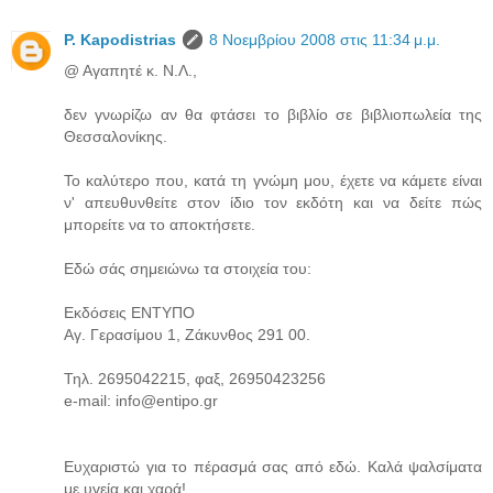
P. Kapodistrias
8 Νοεμβρίου 2008 στις 11:34 μ.μ.
@ Αγαπητέ κ. Ν.Λ.,
δεν γνωρίζω αν θα φτάσει το βιβλίο σε βιβλιοπωλεία της
Θεσσαλονίκης.
Το καλύτερο που, κατά τη γνώμη μου, έχετε να κάμετε είναι
ν' απευθυνθείτε στον ίδιο τον εκδότη και να δείτε πώς
μπορείτε να το αποκτήσετε.
Εδώ σάς σημειώνω τα στοιχεία του:
Εκδόσεις ΕΝΤΥΠΟ
Αγ. Γερασίμου 1, Ζάκυνθος 291 00.
Τηλ. 2695042215, φαξ, 26950423256
e-mail: info@entipo.gr
Ευχαριστώ για το πέρασμά σας από εδώ. Καλά ψαλσίματα
με υγεία και χαρά!