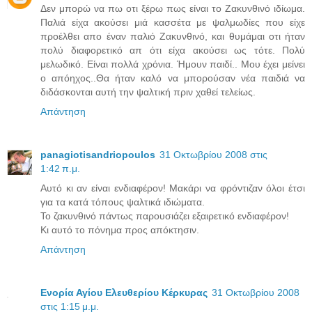
Δεν μπορώ να πω οτι ξέρω πως είναι το Ζακυνθινό ιδίωμα.
Παλιά είχα ακούσει μιά κασσέτα με ψαλμωδίες που είχε
προέλθει απο έναν παλιό Ζακυνθινό, και θυμάμαι οτι ήταν
πολύ διαφορετικό απ ότι είχα ακούσει ως τότε. Πολύ
μελωδικό. Είναι πολλά χρόνια. Ήμουν παιδί.. Μου έχει μείνει
ο απόηχος..Θα ήταν καλό να μπορούσαν νέα παιδιά να
διδάσκονται αυτή την ψαλτική πριν χαθεί τελείως.
Απάντηση
panagiotisandriopoulos
31 Οκτωβρίου 2008 στις
1:42 π.μ.
Αυτό κι αν είναι ενδιαφέρον! Μακάρι να φρόντιζαν όλοι έτσι
για τα κατά τόπους ψαλτικά ιδιώματα.
Το ζακυνθινό πάντως παρουσιάζει εξαιρετικό ενδιαφέρον!
Κι αυτό το πόνημα προς απόκτησιν.
Απάντηση
Ενορία Αγίου Ελευθερίου Κέρκυρας
31 Οκτωβρίου 2008
στις 1:15 μ.μ.