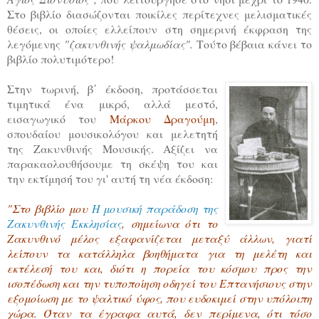
Στο βιβλίο διασώζονται ποικίλες περίτεχνες μελισματικές
θέσεις, οι οποίες ελλείπουν στη σημερινή έκφραση της
λεγόμενης
"ζακυνθινής ψαλμωδίας".
Τούτο βέβαια κάνει το
βιβλίο πολυτιμότερο!
Στην τωρινή, β΄ έκδοση, προτάσσεται
τιμητικά ένα μικρό, αλλά μεστό,
εισαγωγικό του
Μάρκου Δραγούμη
,
σπουδαίου μουσικολόγου και μελετητή
της Ζακυνθινής Μουσικής. Αξίζει να
παρακαολουθήσουμε τη σκέψη του και
την εκτίμησή του γι' αυτή τη νέα έκδοση:
"Στο βιβλίο μου
Η μουσική παράδοση της
Ζακυνθινής Εκκλησίας
, σημείωνα ότι το
Ζακυνθινό μέλος εξαφανίζεται μεταξύ άλλων, γιατί
λείπουν τα κατάλληλα βοηθήματα για τη μελέτη και
εκτέλεσή του και, διότι η πορεία του κόσμου προς την
ισοπέδωση και την τυποποίηση οδηγεί του Επτανήσιους στην
εξομοίωση με το ψαλτικό ύφος, που ευδοκιμεί στην υπόλοιπη
χώρα. Όταν τα έγραφα αυτά, δεν περίμενα, ότι τόσο