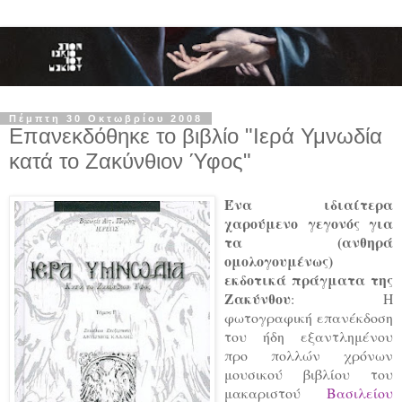
Πέμπτη 30 Οκτωβρίου 2008
Επανεκδόθηκε το βιβλίο "Ιερά Υμνωδία
κατά το Ζακύνθιον Ύφος"
Ένα ιδιαίτερα
χαρούμενο γεγονός για
τα (ανθηρά
ομολογουμένως)
εκδοτικά πράγματα της
Ζακύνθου
: Η
φωτογραφική επανέκδοση
του ήδη εξαντλημένου
προ πολλών χρόνων
μουσικού βιβλίου του
μακαριστού
Βασιλείου