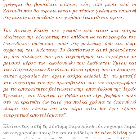
γρήγορα θα βρισκόταν κάποιος νέος από μέσα από τη
Ζάκυνθο που θα αφοσιωνόταν με τέτοια γνώση και επιμονή
στη μελέτη και διάδοση του γνήσιου ζακυνθινού ύφους.
Τον Αντώνη Κλάδη τον γνωρίζω από καιρό και εκτιμώ
ιδιαίτερα την εξαιρετική του επίδοση ως καταγραφέα του
ζακυνθινού ιδιώματος, τόσο στη μελωδική, όσο και στην
αρμονική του διάσταση. Το διαπίστωσα αυτό μελετώντας
τις δυο συλλογές που μου ταχυδρόμησε και περιέχουν το
μουσικό μέρος των ακολουθιών του Ακάθιστου Ύμνου και
των Παρακλητικών Κανόνων. Είναι κρίμας που οι λαμπρές
αυτές εργασίες δεν έχουν ακόμα εκδοθεί. Εν τω μεταξύ
τον συγχαίρω για την πρωτοβουλία του να παραχωρήσει
με τις απαραίτητες βελτιώσεις στην επανέκδοση της ΄Ιεράς
Υμνωδίας' του Πομόνη. Το βιβλίο αυτό είχε βοηθήσει πολύ
στο να κρατηθεί ζωντανό για πολλά χρόνια το ζακυνθινό
ιδίωμα και ελπίζω ότι και τώρα πάλι θα έχει εξίσου
ευεργετικά αποτελέσματα".
Κλείνοντας αυτή τη σύντομη παρουσίαση, δεν έχουμε παρά
να συγχαρούμε τον φίλο και συνάδελφο
Αντώνη Κλάδη
για
την αφοσίωσή του στο Ζακυνθινό Εκκλησιαστικό Μέλος,