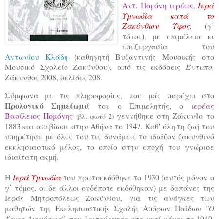
Αντ. Πομόνη ιερέως
,
Ιερά
Υμνωδία κατά το
Ζακύνθιον Ύφος
,
(γ΄
τόμος), με επιμέλεια κι
επεξεργασία του
Αντωνίου Κλάδη
(καθηγητή Βυζαντινής Μουσικής στο
Μουσικό Σχολείο Ζακύνθου), από τις εκδόσεις
Έντυπο,
Ζάκυνθος 2008, σελίδες 208.
Σύμφωνα με τις πληροφορίες, που μάς παρέχει στο
Προλογικό Σημείωμά
του ο Επιμελητής, ο
ιερέας
Βασίλειος Πομόνης
γεννήθηκε στη Ζάκυνθο το
(βλ. φωτό 2)
1883 και απεβίωσε στην Αθήνα το 1947. Καθ' όλη τη ζωή του
υπηρέτησε με όλες του τις δυνάμεις το ιδιάζον ζακυνθινό
εκκλησιαστικό μέλος, το οποίο στην εποχή του γνώρισε
ιδιαίτατη ακμή.
Η
Ιερά Υμνωδία
του πρωτοεκδόθηκε το 1930 (αυτός μόνον ο
γ΄ τόμος, οι δε άλλοι ουδέποτε εκδόθηκαν) με δαπάνες της
Ιεράς Μητροπόλεως Ζακύνθου, για τις ανάγκες των
μαθητών της Εκκλησιαστικής Σχολής Απόρων Παίδων
"Ο
Άγιος Διονύσιος",
που λειτούργησε στο νησί μέχρι το 1940.