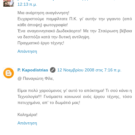
12:13 π.μ.
Mια ανάρτηση αναγέννηση!
Ευχαριστούμε παμφίλτατε Π.Κ. γι' αυτήν την γιγαντο (από
κάθε άποψη) φωτογραφία!
Ένα αναγεννησιακό Δωδεκάορτο! Με την Σταύρωση βέβαια
να δεσπόζει κατά την δυτική αντίληψη.
Πραγματικό έργο τέχνης!
Απάντηση
P. Kapodistrias
12 Νοεμβρίου 2008 στις 7:16 π.μ.
@ Παναγιώτη Φίλε,
Είμαι πολύ χαρούμενος γι' αυτό το απόκτημα! Τι σού κάνει η
Τεχνολογία!!! Γινόμαστε κοινωνοί ενός έργου τέχνης, τόσο
πετυχημένα, απ' το δωμάτιό μας!
Καλημέρα!
Απάντηση