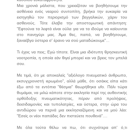
Μια χρονιά μάλιστα, που χρειαζόταν να βοηθήσουμε την
ασθένεια ενός νεαρού συντοπίτη, βρήκα την ευκαιρία να
εισηγηθώ τον περιορισμό των βεγγαλικών, χάριν του
ασθενούς. Τότε έλαβα την αποστομωτική απάντηση:
"Εφτούνα τα λεφτά είναι ούλα για να τα ιδούμε να καίουνται
στο πανηγύρι μας. Άμα θες, παπά, να βοηθήσουμε,
ξαναέβγα ύστερα σ' έρανο να σού ματαδώκουμε"...
Τι έχεις να πεις; Εγώ τίποτε. Είναι μια ιδιότυπη θρησκευτική
νοοτροπία, η οποία εάν θιγεί μπορεί και να βρεις τον μπελά
σου.
Με τιμά, ότι με αποκαλείς "αξιόλογο πνευματικό άνθρωπο,
εκσυγχρονιστή ιερωμένο", αλλά μάθε, ότι οσάκις είπα κάτι
έξω από τα εντόπια "θέσμια" θεωρήθηκα ufo. Πάλι τώρα
θυμάμαι, να μιλώ κάποτε στην εκκλησία περί της αυθεντικής
ορθόδοξης πνευματικότητας, πέραν από προλήψεις,
δεισιδαιμονίες και τυπολατρίες, και ύστερα, στην ώρα του
αντιδώρου να περνά μια εκκλησιαζόμενη και να μού λέει:
"Εσείς οι νέοι παπάδες δεν πιστεύετε πουθενά"....
Με όλα τούτα θέλω να πω, ότι συχνότερα απ' ό,τι