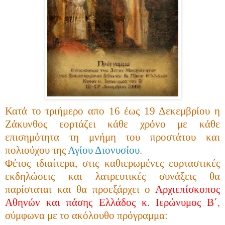
Κατά το τριήμερο απο 16 έως 19 Δεκεμβρίου η
Ζάκυνθος εορτάζει κάθε χρόνο με κάθε
επισημότητα τη μνήμη του προστάτου και
πολιούχου της
Αγίου Διονυσίου
.
Φέτος ιδιαίτερα, στις καθιερωμένες εορταστικές
εκδηλώσεις και λατρευτικές συνάξεις θα
παρίσταται και θα προεξάρχει ο
Αρχιεπίσκοπος
Αθηνών και πάσης Ελλάδος κ. Ιερώνυμος Β΄
,
σύμφωνα με το ακόλουθο πρόγραμμα: