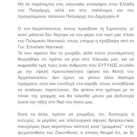
Θα σε παρέπεμπα στις τελευταίες επισκέψεις στην Ελλάδα
του Πατριάρχη, αλλά και στις παλιότερες και του
προηγούμενου ταπεινού Πατριάρχη του Δημητρίου Α΄.
Ο νυν Αρχιεπίσκοπος όντως πρεσβεύει τη Σεμνότητα, γι'
αυτό μάλιστα δεν δέχτηκε να τον φέρει στο νησί μας πλοίο
του Πολεμικού Ναυτικού, όπως υπήρχε η πρόβλεψη από το
Γεν. Επιτελείο Ναυτικού.
Τα των αφισών δεν το γνωρίζει, αλλά τούτο (τουλάχιστον)
θεωρήθηκε ότι πρέπει να γίνει από πλευράς μας, για να
εκφρασθεί τιμή προς έναν άνθρωπο που ΕΥΤΥΧΩΣ συνάδει
με την υψηλή προσωπικότητα (φύσει και θέσει) του
Αρχιεπισκόπου. Δεν έχουν να γίνουν άλλα ιδιαίτερα
πράγματα, ούτε καν υποδοχή στο καράβι, όπως συνηθίζεται
σε ανάλογες περιπτώσεις. Θα φτάσει στα ημέτερα με το
πλοίο της γραμμής και θα τελεσθεί μόνον μια Δοξολογία
(κατά την τάξη) στο Ναό του Αγίου μας.
Κατά τα άλλα, πρέπει να γνωρίζεις, ότι, δυστυχώς ή
ευτυχώς, οι μεγάλες και τελετουργικά άψογες θρησκευτικές
πανηγύρεις (έως ακροτήτων κάποτε) είναι "γραμμένες" στην
ψυχοσύνθεση του Ζακυνθινού, ο οποίος θεωρεί ότι, αν δε