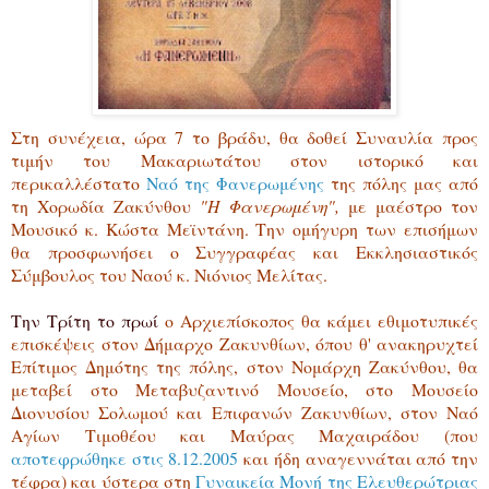
Στη συνέχεια, ώρα 7 το βράδυ, θα δοθεί Συναυλία προς
τιμήν του Μακαριωτάτου στον ιστορικό και
περικαλλέστατο
Ναό της Φανερωμένης
της πόλης μας από
τη Χορωδία Ζακύνθου
"Η Φανερωμένη",
με μαέστρο τον
Μουσικό κ. Κώστα Μεϊντάνη. Την ομήγυρη των επισήμων
θα προσφωνήσει ο Συγγραφέας και Εκκλησιαστικός
Σύμβουλος του Ναού κ. Νιόνιος Μελίτας.
Την Τρίτη το πρωί
ο Αρχιεπίσκοπος θα κάμει εθιμοτυπικές
επισκέψεις στον Δήμαρχο Ζακυνθίων, όπου θ' ανακηρυχτεί
Επίτιμος Δημότης της πόλης, στον Νομάρχη Ζακύνθου, θα
μεταβεί στο Μεταβυζαντινό Μουσείο, στο Μουσείο
Διονυσίου Σολωμού και Επιφανών Ζακυνθίων, στον Ναό
Αγίων Τιμοθέου και Μαύρας Μαχαιράδου (που
αποτεφρώθηκε στις 8.12.2005
και ήδη αναγεννάται από την
τέφρα) και ύστερα στη
Γυναικεία Μονή της Ελευθερώτριας