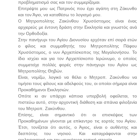
προβληματισμό σας και τον συμμερίζομαι.
Επιτρέψτε μου ως Πατρινός που έχει αγάπη στη Ζάκυνθο
και τον Άγιο, να καταθέσω το λογισμό μου.
Ο Μητροπολίτης Ζακύνθου Χρυσόστομος είναι ένας
αρχιερεύς με έντονη δράση στην Εκκλησία και γνωστός ανά
την Ορθοδοξία.
Στην πανήγυρι του Αγίου Διονυσίου ερχόταν επί σειρά ετών
ο φίλος και συμμαθητής του Μητροπολίτης Πάφου
Χρυσόστομος, ο νυν Αρχιεπίσκοπος της Μεγαλονήσου. Το
ίδιο ισχύει και για τον Αρχιεπίσκοπο Ιερώνυμο, ο οποίος
συμμετείχε πολλές φορές στην πάνηγυρι του Αγίου ως
Μητροπολίτης Θηβών.
Είναι, νομίζω, λογικό να θέλει ο Μητροπ. Ζακύνθου να
τιμήσει τους φίλους και αδελφούς του, οι οποίοι σήμερα είναι
Προκαθήμενοι Εκκλησιών.
Οπότε κι αν υπάρχει κάποια υπερβολή οφείλεται, το
πιστεύω αυτό, στην αρχοντική διάθεση και σπάνια φιλοξενία
του Μητροπ. Ζακύνθου.
Επίσης, είναι σημαντικό ότι οι επισκέψεις των
Προκαθημένων γίνονται με επίκεντρο τις εορτές του Αγίου.
Έτσι, τονίζεται ότι αυτός, ο Άγιος, είναι ο αυθέντης και
δεσπότης του νησιού. Και καταγράφονται στην
εκκλησιαστική και την γενικότερη τοπική ιστορία.