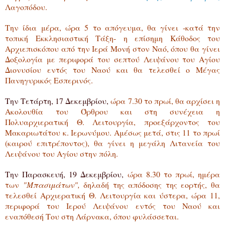
Λαγοπόδου.
Την ίδια μέρα, ώρα 5 το απόγευμα, θα γίνει -κατά την
τοπική Εκκλησιαστική Τάξη- η επίσημη Κάθοδος του
Αρχιεπισκόπου από την Ιερά Μονή στον Ναό, όπου θα γίνει
Δοξολογία με περιφορά του σεπτού Λειψάνου του Αγίου
Διονυσίου εντός του Ναού και θα τελεσθεί ο Μέγας
Πανηγυρικός Εσπερινός.
Την Τετάρτη, 17 Δεκεμβρίου,
ώρα 7.30 το πρωί, θα αρχίσει η
Ακολουθία του Όρθρου και στη συνέχεια η
Πολυαρχιερατική Θ. Λειτουργία, προεξάρχοντος του
Μακαριωτάτου κ. Ιερωνύμου. Αμέσως μετά, στις 11 το πρωί
(καιρού επιτρέποντος), θα γίνει η μεγάλη Λιτανεία του
Λειψάνου του Αγίου στην πόλη.
Την Παρασκευή, 19 Δεκεμβρίου,
ώρα 8.30 το πρωί, ημέρα
των
"Μπασιμάτων",
δηλαδή της απόδοσης της εορτής, θα
τελεσθεί Αρχιερατική Θ. Λειτουργία και ύστερα, ώρα 11,
περιφορά του Ιερού Λειψάνου εντός του Ναού και
εναπόθεσή Του στη Λάρνακα, όπου φυλάσσεται.