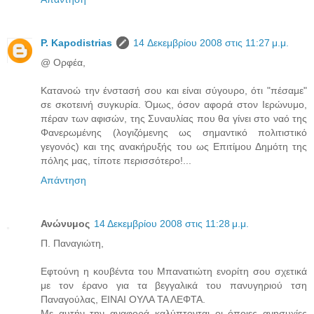
P. Kapodistrias
14 Δεκεμβρίου 2008 στις 11:27 μ.μ.
@ Ορφέα,
Κατανοώ την ένστασή σου και είναι σύγουρο, ότι "πέσαμε"
σε σκοτεινή συγκυρία. Όμως, όσον αφορά στον Ιερώνυμο,
πέραν των αφισών, της Συναυλίας που θα γίνει στο ναό της
Φανερωμένης (λογιζόμενης ως σημαντικό πολιτιστικό
γεγονός) και της ανακήρυξής του ως Επιτίμου Δημότη της
πόλης μας, τίποτε περισσότερο!...
Απάντηση
Ανώνυμος
14 Δεκεμβρίου 2008 στις 11:28 μ.μ.
Π. Παναγιώτη,
Εφτούνη η κουβέντα του Μπανατιώτη ενορίτη σου σχετικά
με τον έρανο για τα βεγγαλικά του πανυγηριού τση
Παναγούλας, ΕΙΝΑΙ ΟΥΛΑ ΤΑ ΛΕΦΤΑ.
Με αυτήν την αναφορά καλύπτονται οι όποιες ανησυχίες