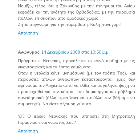
Νομίζω, τέλος, ότι η Ζάκυνθος με την πανήγυρι του Αγίου
εκφράζει και την ενότητα της Ορθοδοξίας, με την παρουσία
πολλών επισκόπων από ομόδοξες χώρες.
Ζητώ συγγνώμη για την παρέμβαση. Καλή πανήγυρι!
Απάντηση
Ανώνυμος
14 Δεκεμβρίου 2008 στις 10:50 μ.μ.
Πράγματι κ. Νεονάκη, προκαλείται το κοινό αίσθημα με τις
γιγαντοαφίσες και τα λοιπα καμώματα.
Οταν η νεολαία κάνει μνημόσυνα (με τον τρόπο Της), και
περιουσίες απλών ανθρώπων καταστρέφονται, εμείς δεν
αφήνουμε τον Αρχιεπίσκοπο να έλθει και με γαλήνια ψυχή να
προσευχηθεί γιά τον κόσμο. Του δημιουργούμε πρόβλημα
συνειδησιακό (άλλα πρεσβεύει και σε άλλα τον βάζουμε να
συμμετέχει). Να είστε σίγουρη γι' αυτό.
Υ.Γ. Ο ιερέας Νεονάκης που υπηρετεί στη Μητρόπολη
Γερμανίας είναι γνωστός Σας?
Απάντηση