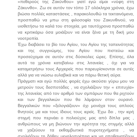
«πεθερούς της Ζακύνθου» γιατί εγώ είμαι «νύφη στη
Ζάκυνθο». Ζω σε αυτόν τον τόπο 17 ολόκληρα χρόνια, έχω
βιώσει πολλές καταστάσεις , παρακολουθώ τα τεκταινόμενα,
προσπαθώ να μπω στη φιλοσοφία του Ζακυνθινού, να
υιοθετήσω τα καλά του στοιχεία, μα ταυτόχρονα προσπαθώ
να κριτικάρω όσα μοιάζουν να είναι ξένα με τη δική μου
νοοτροπία.
Έχω διαβάσει το βίο του Αγίου, του Αγίου της ταπεινότητας
και της συγγνώμης, του Αγίου που πιστεύω και
προσεύχομαι σε αυτόν στις δύσκολες ώρες. Επίσης, όλα
αυτά τα χρόνια κατεβαίνω στις λιτανείες , όχι για να
καταμετρήσω τους Αρχιερείς που παρευρίσκονται σε αυτές
αλλά για να νιώσω ευλαβικά και να πάρω θετική αύρα.
Πράγματι και εγώ πολλές φορές έχω ακούσει γύρω μου να
μετρούν τους δεσποτάδες , να σχολιάζουν την « επιτυχία»
της λιτανείας από τον αριθμό των σμπάρων που θα ριχτούν
και των βεγγαλικών που θα λάμψουν στον ουρανό.
Βεγγαλικών που «ξελογιάζουν» όχι μονάχα τους απλούς
θνητούς μα και τους ίδιους τους ιερείς. Έχω δει , την ιερή
στιγμή που περνάει ο πολιούχος μας από δίπλα μας ,
ανθρώπους να μη βιώνουν την ιερότητα της στιγμής αλλά
να χαζεύουν τα εκθαμβωτικά πυροτεχνήματα , να
σχολιάζουν τη δήθεν μεγαλοπρέπεια και να αποθανατίζουν