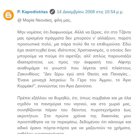
P. Kapodistrias
14 Δεκεμβρίου 2008 στις 10:54 μ.μ.
@ Μαρία Νεονάκη, φίλη μας,
Μην νομίσεις ότι διαφωνούμε. Αλλά να ξέρεις, ότι στο Τζάντε
μας ορισμένα πράγματα δεν μπορούν ν' αλλάξουν, παρότι
προσωπικά πολύ, μα πάρα πολύ θα το επιθυμούσα. Εδώ
έχει αναπτυχθεί ένας ιδιότυπος Χριστιανισμός, ο οποίος δεν
μπορούμε να πούμε ότι αιρετίζει, αλλ' απλώς παρουσιάζει
ιδιαιτερότητες ως προς την έκφρασή του. Αίφνης
αναθυμάμαι το γνωστό που λέγεται από πλείστους
Ζακυνθίους: "Δεν ξέρω εγώ από Θεούς και Παναγίες...
Ένανε μοναχά λατρεύω: Το Γέρο του Άμμου, το Άγιο
Κορμάκι!", εννοώντας τον Άγιο Διονύσιο.
Πρέπει εξάλλου να θυμηθώ, ότι, όπως συμβαίνει και με όλα
σχεδόν τα πανηγύρια του νησιού, και στο χωριό μας,
συνηθίζονται πέραν του δέοντος πυροτεχνήματα έως
ακροτήτων. Στα πρώτα χρόνια της διακονίας μου
προσπάθησα να τα περιορίσω, δεδομένου ότι κάνουμε και
ειδικό έρανο πόρτα-πόρτα για να μαζευτούν τα χρήματα,
καθόλου ευκαταφρόνητα.