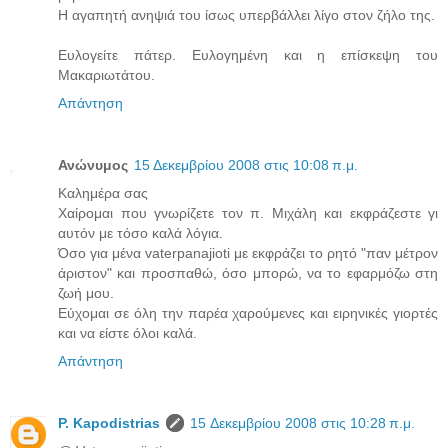
Η αγαπητή ανηψιά του ίσως υπερβάλλει λίγο στον ζήλο της.
Ευλογείτε πάτερ. Ευλογημένη και η επίσκεψη του
Μακαριωτάτου.
Απάντηση
Ανώνυμος
15 Δεκεμβρίου 2008 στις 10:08 π.μ.
Καλημέρα σας
Χαίρομαι που γνωρίζετε τον π. Μιχάλη και εκφράζεστε γι
αυτόν με τόσο καλά λόγια.
Όσο για μένα vaterpanajioti με εκφράζει το ρητό "παν μέτρον
άριστον" και προσπαθώ, όσο μπορώ, να το εφαρμόζω στη
ζωή μου.
Εύχομαι σε όλη την παρέα χαρούμενες και ειρηνικές γιορτές
και να είστε όλοι καλά.
Απάντηση
P. Kapodistrias
15 Δεκεμβρίου 2008 στις 10:28 π.μ.