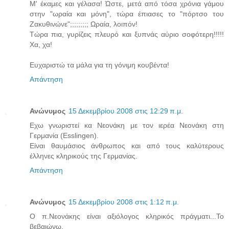
Μ' έκαμες και γέλασα! Ώστε, μετά από τόσα χρόνια γάμου
στην "ωραία και μόνη", τώρα έπιασες το "πόρτσο του
Ζακυθινώνε";;;;;;;;; Ωραία, λοιπόν!
Τώρα πια, γυρίζεις πλευρό και ξυπνάς αύριο σοφότερη!!!!!
Χα, χα!
Ευχαριστώ τα μάλα για τη γόνιμη κουβέντα!
Απάντηση
Ανώνυμος
15 Δεκεμβρίου 2008 στις 12:29 π.μ.
Εχω γνωριστεί κα Νεονάκη με τον ιερέα Νεονάκη στη
Γερμανία (Esslingen).
Είναι θαυμάσιος άνθρωπος και από τους καλύτερους
έλληνες κληρικούς της Γερμανίας.
Απάντηση
Ανώνυμος
15 Δεκεμβρίου 2008 στις 1:12 π.μ.
Ο π.Νεονάκης είναι αξιόλογος κληρικός πράγματι...Το
βεβαιώνω.