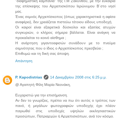
"διαφημιστική καμπάνια" της Ι.Μ Ζακύνθου, με την ευκαιρία
της επίσκεψης του Αρχιεπισκόπου Ιερώνυμου Β΄στο νησί
μας.
Ένας σεμνός Αρχιεπίσκοπος (όπως χαρακτηριστικά η αφίσα
αναφέρει), δεν χρειάζεται πιστεύω τέτοιου είδους υποδοχή.
Οι καιροί είναι εξαιρετικά δύσκολοι και εξαιτίας ατυχών
συγκυριών, ο κλήρος σήμερα βάλλεται. Είναι ανάγκη να
προκαλείται το κοινό αίσθημα ;
Η ανάρτηση γιγαντοαφισών συνάδουν με το πνεύμα
σεμνότητας που ο ίδιος ο Αρχιεπίσκοπος πρεσβεύει ;
Επιθυμώ και τη δική σας άποψη.
Απάντηση
P. Kapodistrias
14 Δεκεμβρίου 2008 στις 6:25 μ.μ.
@ Αγαπητή Φίλη Μαρία Νεονάκη,
Ευχαριστώ για την επισήμανση.
Αν δεν το γνωρίζεις, πρέπει να πω ότι αυτός ο τρόπος των
πανό, ή μεγάλων φωτογραφιών υποδοχής έχει πλέον
παγιωθεί στις υποδοχές υψηλών εκκλησιαστικών
προσώπων, Πατριαρχών ή Αρχιεπισκόπων, ανά τον κόσμο.