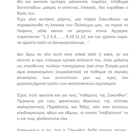
ιδεί και ακούσει σμπάρα, μάσκουλα, παράτες, πληθώρα
δεσποτάδων, μακρές κι επίπονες λιτανείες, δεν ετιμήθηκε ο
Άγιός του.
Έχω γίνει αυτήκος μάρτυς, μια παρέα Ζακυνθινών να
παρακολουθεί τη λιτανεία του Πολιούχου μας, να περνά το
Λείψανο, αλλά εκείνοι να μετρούν πόσοι Αρχιερείς
παρίστανται: "1,2,3,4,....., 9,10,11,12, και του χρόνου τώρα,
να είμαστε καλά να ξαναγιορτάσουμε...".
Δεν ξέρω αν όλο αυτό είναι τελικά καλό ή κακό, αν και
κάποτε κι εγώ στέκομαι κριτικά απέναντί του, όταν μάλιστα
ως υπεύθυνος πολλών πανηγύρεων (και στην Ενορία μου)
είμαι αναγκασμένος (κυριολεκτικά) να πείθομαι σε ακραίες
απαιτήσεις των συντοπιτών μου ως προς τον
μεγαλοσχήμονα τρόπο των εκκλησιατικών εορτασμών.
Έχεις ποτέ ακούσει και για τους "πεθερούς της Ζακύνθου";
Πρόκειται για τους φανατικούς θιασώτες της ντόπιας
εκκλησιαστικής Παράδοσης και Τάξης, κάτι σαν άτυπους
κλειδοκράτορες ηθών και εθίμων, οι οποίοι "επιβλέπουν" το
τι και πώς εξελίσσονται όλα ...
Διαφωνούμε ή όχι, έτσι η Ζάκυνθος διέβη τόσους αιώνες,