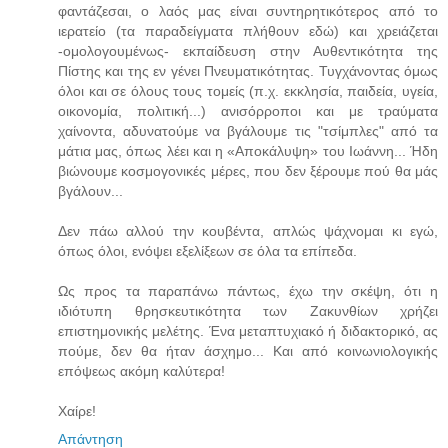
φαντάζεσαι, ο λαός μας είναι συντηρητικότερος από το
ιερατείο (τα παραδείγματα πλήθουν εδώ) και χρειάζεται
-ομολογουμένως- εκπαίδευση στην Αυθεντικότητα της
Πίστης και της εν γένει Πνευματικότητας. Τυγχάνοντας όμως
όλοι και σε όλους τους τομείς (π.χ. εκκλησία, παιδεία, υγεία,
οικονομία, πολιτική...) ανισόρροποι και με τραύματα
χαίνοντα, αδυνατούμε να βγάλουμε τις "τσίμπλες" από τα
μάτια μας, όπως λέει και η «Αποκάλυψη» του Ιωάννη... Ήδη
βιώνουμε κοσμογονικές μέρες, που δεν ξέρουμε πού θα μάς
βγάλουν...
Δεν πάω αλλού την κουβέντα, απλώς ψάχνομαι κι εγώ,
όπως όλοι, ενόψει εξελίξεων σε όλα τα επίπεδα.
Ως προς τα παραπάνω πάντως, έχω την σκέψη, ότι η
ιδιότυπη θρησκευτικότητα των Ζακυνθίων χρήζει
επιστημονικής μελέτης. Ένα μεταπτυχιακό ή διδακτορικό, ας
πούμε, δεν θα ήταν άσχημο... Και από κοινωνιολογικής
επόψεως ακόμη καλύτερα!
Χαίρε!
Απάντηση