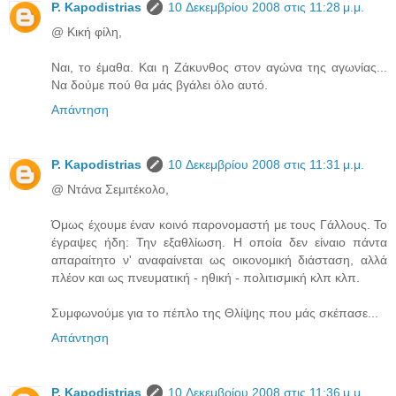
P. Kapodistrias
10 Δεκεμβρίου 2008 στις 11:28 μ.μ.
@ Κική φίλη,
Ναι, το έμαθα. Και η Ζάκυνθος στον αγώνα της αγωνίας...
Να δούμε πού θα μάς βγάλει όλο αυτό.
Απάντηση
P. Kapodistrias
10 Δεκεμβρίου 2008 στις 11:31 μ.μ.
@ Ντάνα Σεμιτέκολο,
Όμως έχουμε έναν κοινό παρονομαστή με τους Γάλλους. Το
έγραψες ήδη: Την εξαθλίωση. Η οποία δεν είναιο πάντα
απαραίτητο ν' αναφαίνεται ως οικονομική διάσταση, αλλά
πλέον και ως πνευματική - ηθική - πολιτισμική κλπ κλπ.
Συμφωνούμε για το πέπλο της Θλίψης που μάς σκέπασε...
Απάντηση
P. Kapodistrias
10 Δεκεμβρίου 2008 στις 11:36 μ.μ.