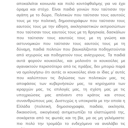
αποκαλείται κοινωνία και πολύ κοντόφθαλμης για να έχει
όραμα και στόχο. Είναι παιδιά γονιών που ταύτισαν την
αγάπη με το δώρο, Πολιτικών που ταύτισαν τους εαυτούς
τους με την πολιτική, δημοσιογράφων που ταύτισαν τους
εαυτούς τους με την είδηση, εκκλησιαστικών εκπροσώπων
που ταύτισαν τους εαυτούς τους με τη θρησκεία, δασκάλων
που ταύτισαν τους εαυτούς τους με τη γνώση και
αστυνομικών που ταύτισαν τους εαυτούς τους με τη
δύναμη, παιδιά πολιτών που βαυκαλίζονται ποδηγετούνται
από ισχυρούς και ποδηγετούν τους ανίσχυρους. Τα παιδιά
αυτά φορούν κουκούλες, και μολονότι οι κουκούλες με
αγανακτούν περισσότερο από τις πράξεις, δεν μπορώ παρά
να ομολογήσω ότι αυτές οι κουκούλες είναι οι ίδιες μ’ αυτές
που καλύπτουν τις δηλώσεις των πολιτικών μας, τις
αποφάσεις των κυβερνήσεών μας, τα κηρύγματα των
ιεραρχών μας, τις επιλογές μας, τη σχέση μας με τις
υποχρεώσεις μας απέναντι στο κράτος και στους
συνανθρώπους μας. Δυστυχώς η υποκρισία με την οποία η
Ελλάδα (πολιτική, δημοσιογραφία, παιδεία, εκκλησία,
δικαιοσύνη, οικογένεια) αντιμετωπίζει τα ελαττώματά της,
σοκάρεται από τις φωτιές και τη βία, μα ας μη γελιόμαστε:
πιο πολύ την τρομάζει το ενδεχόμενο να αναλάβει τις