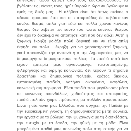
βγάλουν τις μάσκες τους, ήρθε θαρρώ η ώρα να βγάλουμε κι
εμείς τις δικές μας . Η αλήθεια είναι ότι όπως εκείνος ο
ειδικός φρουρός έτσι και οι πιτσιρικάδες δε σεβάστηκαν
κανένα θεσμό, απλά γιατί εδώ και πολλά χρόνια κανένας
θεσμός δεν σέβεται τον εαυτό του, ώστε κανένας θεσμός
δεν έχει το δικαίωμα να απαιτήσει κάτι που δεν αξίζει. Αυτή η
ξαφνική έκρηξη μοιάζει πολύ ξαφνική για να είναι απλή
έκρηξη και πολύ… έκρηξη για να χαρακτηριστεί ξαφνική,
γιατί απεικονίζει την ανικανότητα της Δημοκρατίας μας να
δημιουργήσει δημοκρατικούς πολίτες. Τα παιδιά αυτά δεν
έχουν εμπειρία μιας οργανωμένης, τακτοποιημένης,
φιλειρηνικής και ώριμης κοινωνίας, δεν ξέρουν τι σημαίνει
δραστήρια και δημιουργική πολιτεία, κράτος δικαίου,
εμπνευσμένη παιδεία, γαλήνια οικογένεια, ασφάλεια,
κοινωνική συμπεριφορά. Είναι παιδιά που μεγάλωσαν μέσα
σε κοινωνίες σκανδάλων, χυδαιότητας και υποκρισίας,
παιδιά πολιτών χωρίς πρόσωπο, μα πολλών προσωπείων.
Είναι η νέα γενιά μιας Ελλάδας που συγχέει την Παιδεία με
την εξειδικευμένη γνώση, τη δημιουργικότητα με τη δουλειά,
την εργασία με το βόλεμα, την ψυχαγωγία με τη διασκέδαση,
την ευτυχία με τα έσοδα, την ηθική με τη μόδα. Είναι
μπερδεμένα παιδιά μιας κοινωνίας πολύ ατομιστικής για να