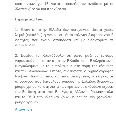
κρατουντων, για 15 λεπτά παρακαλώ, εν αντιθεσει με τα
3λεπτα χθεσινα και προχθεσινα.
Περιληπτικά λέω:
1. Ειπαν οτι στην Ελλαδα δεν πετυχαινεις τίποτα χωρις
λεφτά (φακελάκι) ή γνωριμίες. Αυτό τολεγαν διαφοροι νεοι ή
φοιτητες που εχουν σπουδασει και με διδακτορικά σε
συνεντευξεις.
2. Εδειξαν το Χριστόδουλο σε φωτο μαζι με εμπόρο
ναρκωτικών και ειπαν οτι στην Ελλαδα και η Εκκλησία ειναι
εναγκαλισμενη με τους πολιτικους στη νομή της εξουσιας
και των σκανδάλων. Οπότε, αναλυοντας ο δημοσιογράφος
Νταβιντ Πιζαντας ειπε, οτι ειναι μπλεγμένος ο κληρος με
υπουργους που ξεπουλουν χωρους της Ελλαδος βγαζοντας
μαυρο χρημα και στη λιστα των κρατων με σκάνδαλα εχουμε
την 5η θέση μετα απο Βουλγαρια, Αλβανία, Ρουμανια κλπ
και τα 9/10 των ελλήνων ζουν με pot de vin (φακελάκι,
μαυρο χρήμα)...
Απάντηση