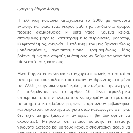
Γράφει η Μάρω Σιδέρη
Η ελληνική κοινωνία αποχαιρετά το 2008 με γεγονότα
έντασης και βίας: ένας νεκρός μαθητής, παιδιά στο δρόμο,
πορείες διαμαρτυρίας κι μετά χάος. Καμένα κτίρια,
σπασμένες βιτρίνες, κατεστραμμένες περιουσίες, μολότοφ,
κλεφτοπόλεμος, αναρχία. Η επόμενη μέρα μας βρίσκει όλους
μουδιασμένους, αγανακτισμένους, τρομαγμένους. Μας
βρίσκει όμως πιο σοφούς κι έτοιμους να δούμε τα γεγονότα
πίσω από τους καπνούς;
Είναι θαρρώ επιφανειακό να ισχυριστεί κανείς ότι αυτοί οι
τύποι με τις κουκούλες κατάστρεψαν αντιδρώντας στο φόνο
του Αλέξη, στην οικονομική κρίση, την ανέχεια, την ανεργία,
ή- πολεμώντας για το άρθρο 16. Είναι προκλητικά
υποκριτικό από την πλευρά τους να ισχυρίζονται ότι με αυτά
τα αιτήματα κατεβάζουν βιτρίνες, πυρπολούν βιβλιοθήκες
και λεηλατούν καταστήματα, γιατί όταν καταφεύγεις στη βία,
δεν έχεις αίτημα (ακόμα κι αν έχεις, η βία δεν αφήνει να
ακουστείς). Μπροστά σε τέτοιας έκτασης κι έντασης
γεγονότα ωστόσο και με τους κάδους σκουπιδιών ακόμα να
καπνίζουν, αφού ζητάμε από τους κουκουλοφόρους να