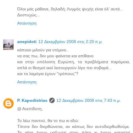
Όλοι μάς μάθανε, δηλαδή; Λυγμός ψυχής είναι όλ' αυτά...
Δυστυχώς...
Απάντηση
anepidoti
12 Δεκεμβρίου 2008 στις 2:20 π.μ.
κάποιοι μιλούν για ντόμινο..
να σας πω, δεν μου φαίνεται και απίθανο
και στην υπόλοιπη Ευρώπη, τα προβλήματα παρόμοια,
απλά οι θεσμοί εκεί λειτουργούν λίγο πιο σοβαρά...
και τα λαμόγια έχουν "τρόπους"?
Απάντηση
P. Kapodistrias
12 Δεκεμβρίου 2008 στις 7:43 π.μ.
@ Ανεπίδοτη,
Το λέω παντού, θα το πω κι εδώ:
Τίποτε δεν διορθώνεται, αν κάπως δεν αυτοδιορθωθούμε.
Τα αίτια έχουν μαζωχτεί στον πάτο κι έχουν καταστεί