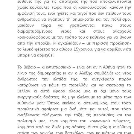
ευθύνες της για τις αποτυχίες της που αποκαλύπτονται
χωρίς κουκούλες τώρα που οι κουκουλοφόροι κάνουν την
εμφάνισή τους, ενώ ηγέτες και ταγοί που δεν πείθουν τους
ανθρώπους να αγαπούν τη δημοκρατία και τον πολιτισμό,
μοιάζουν τώρα να γραπώνονται πάνω στους
διαμαρτυρόμενους νέους και στους άναρχους
κουκουλοφόρους με τον τρόπο του ο καθένας για να βγουν
από την απραξία, κι αγκαλιάζουν – με περισσή πρόκληση-
το λευκό φέρετρο του αθώου 15χρονου, για να αρμέξουν ότι
μπορεί να αρμεχθεί.
Το βέβαιο – κι εντυπωσιακό – είναι ότι αν η Αθήνα ήταν το
λίκνο της δημοκρατίας κι αν ο Αλέξης συμβόλιζε ως νέος
άνθρωπος την ελπίδα της, το ανεγκέφαλο παρόν
κατόρθωσε να κάψει το παρελθόν και να σκοτώσει το
μέλλον κι αυτό αφορά όλους μας κι όχι μόνο τους
ενεργητικούς δράστες. Ας μην κλείνουμε τα μάτια προ των
ευθυνών μας: Όπως εκείνος ο αστυνομικός, που τόσο
προκλητικά αφαίρεσε μια ζωή, έτσι και αυτοί, που τόσο
ανεξέλεγκτα πλήγωσαν την τάξη, τις περιουσίες και τον
πολιτισμό μας, είναι κομμάτια του κοινωνικού σώματος,
κομμάτια από τις δικές μας σάρκες. Δυστυχώς η ανεύθυνη
στάση των γονιών, των δασκάλων, των κομμάτων και των