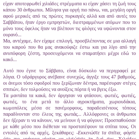
είχαν αποτεφρωθεί χιλιάδες στρέμματα κι είχαν χάσει τη ζωή τους
κάπου 30 άνθρωποι. Μίλησα για οργή πιο πάνω, ναι, μεγάλη οργή
αφού μερικές από τις πρώτες πυρκαγιές αλλά και από αυτές του
Σαββάτου, ήταν έργο εμπρηστών, διεστραμμένων ατόμων που το
μόνο τους όφελος ήταν να βλέπουν τις φλόγες να υψώνονται στον
ουρανό...
Μα, αντέχαμε, δεν είχαμε επιλογή, προσβλέποντας σε μια αλλαγή
του καιρού που θα μας ανακούφιζε έστω και για λίγο από την
ανυπόφορη ζέστη, προσευχόμενοι να σταματήσει μέχρι εδώ το
κακό...
Αυτό που έγινε το Σάββατο, είναι δύσκολο να περιγραφεί με
λόγια. Ο υδράργυρος ανέβαινε συνεχώς, άγγιξε τους 47 βαθμούς,
οι άνεμοι τόσο σφοδροί που ξερίζωναν δέντρα, παρέσυραν στέγες
σπιτιών, δεν τολμούσες να ανοίξεις πόρτα ή να βγεις έξω.
Τα μαντάτα τα κακά, δεν άργησαν να φτάσουν, φωτιές, φωτιές,
φωτιές, το ένα μετά το άλλο αγροκτήματα, χωριουδάκια,
κωμοπόλεις μέσα σε πανέμορφους, παραδεισένιους τόπους
παραδίνονταν στο έλεος της φωτιάς... Αλλόφρονες οι άνθρωποι
δεν ήξεραν τι να κάνουν, να μείνουν ή να φύγουν; Προσπαθούσαν
με κάθε μέσο που διέθεταν να προστατέψουν τα σπίτια τους. Οι
εντολές από τις αρχές, ξεκάθαρες:
-Εκκενώστε τα σπίτια, φύγετε
όσο πιο γρήγορα γίνεται να γλιτώσετε τη ζωή σας.
Χιλιάδες