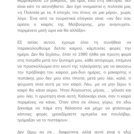
θερμοκρασία 25 βαθμούς, για εμάς εδώ στη Βικτόρια, δεν
είναι κάτι το ασυνήθιστο. Δεν έχει ονομαστεί η πολιτεία μας
«η Πολιτεία με τις 4 εποχές του έτους σε μια μέρα», χωρίς
λόγο. Ένα από τα τουριστικά σλόγκαν είναι: «αν δεν σας
αρέσει ο καιρός της Μελβούρνης, μην ανησυχείτε,
περιμένετε μισή ώρα και θα αλλάξει».
Εξ αιτίας αυτού, έχουμε όλοι τη συνήθεια να
παρακολουθούμε δελτίο καιρού, κάμποσες φορές την
ημέρα. Δεν θα ξεχάσω, όταν το 1980 ήλθα για πρώτη φορά
στη πατρίδα μετά τον ξενιτεμό μου, κάθε απόγευμα, επέμενα
να προσκολλώμαι στο κουτί της τηλεόρασης για να ακούσω
την πρόβλεψη του καιρού, μια-δυο ημέρες, ο μακαρίτης ο
παπάκης μου δεν μου είπε τίποτα, μετά μου λέει, καλά, τι
ψύχωση είναι αυτή με τον καιρό; Λέω, μα να μην ξέρω τι
καιρό θα κάνει αύριο; Ήταν Αύγουστος μήνας..., γέλασε και
μου λέει, τι ερώτηση είναι αυτή; Καλοκαίρι είναι, σαν τι καιρό
περιμένεις να κάνει; Όταν είπα σε όλους γύρω, ότι εδώ
ξεκινάμε να πάμε στη θάλασσα και μέχρι να φτάσουμε
κάποιες φορές χρειαζόμαστε ομπρέλα και πουλόβερ,
τρόμαξαν να το πιστέψουν...
Δεν ξέρω αν σε... διαφώτισα, αλλά αυτή είναι η εδώ