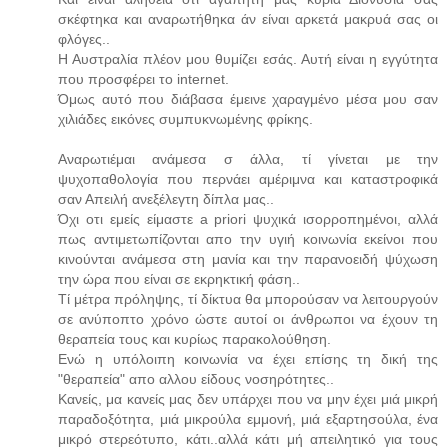
σκέφτηκα και αναρωτήθηκα άν είναι αρκετά μακρυά σας οι
φλόγες..
Η Αυστραλία πλέον μου θυμίζει εσάς. Αυτή είναι η εγγύτητα
που προσφέρει το internet.
Όμως αυτό που διάβασα έμεινε χαραγμένο μέσα μου σαν
χιλιάδες εικόνες συμπυκνωμένης φρίκης.
Αναρωτιέμαι ανάμεσα σ άλλα, τί γίνεται με την
ψυχοπαθολογία που περνάει αμέριμνα και καταστροφικά
σαν Απειλή ανεξέλεγτη δίπλα μας..
Όχι οτι εμείς είμαστε a priori ψυχικά ισορροπημένοι, αλλά
πως αντιμετωπίζονται απο την υγιή κοινωνία εκείνοι που
κινούνται ανάμεσα στη μανία και την παρανοειδή ψύχωση
την ώρα που είναι σε εκρηκτική φάση..
Τί μέτρα πρόληψης, τί δίκτυα θα μπορούσαν να λειτουργούν
σε ανύποπτο χρόνο ώστε αυτοί οι άνθρωποι να έχουν τη
θεραπεία τους και κυρίως παρακολούθηση.
Ενώ η υπόλοιπη κοινωνία να έχει επίσης τη δική της
"θεραπεία" απο αλλου είδους νοσηρότητες..
Κανείς, μα κανείς μας δεν υπάρχει που να μην έχει μιά μικρή
παραδοξότητα, μιά μικρούλα εμμονή, μιά εξαρτησούλα, ένα
μικρό στερεότυπο, κάτι..αλλά κάτι μή απειλητικό για τους