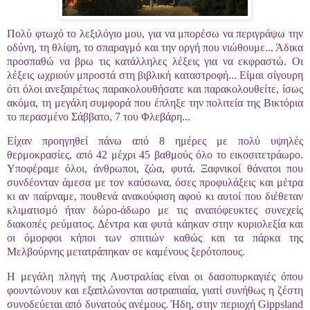
Πολύ φτωχό το λεξιλόγιο μου, για να μπορέσω να περιγράψω την
οδύνη, τη θλίψη, το σπαραγμό και την οργή που νιώθουμε... Άδικα
προσπαθώ να βρω τις κατάλληλες λέξεις για να εκφραστώ. Οι
λέξεις ωχριούν μπροστά στη βιβλική καταστροφή... Είμαι σίγουρη
ότι όλοι ανεξαιρέτως παρακολουθήσατε και παρακολουθείτε, ίσως
ακόμα, τη μεγάλη συμφορά που έπληξε την πολιτεία της Βικτόρια
το περασμένο Σάββατο, 7 του Φλεβάρη...
Είχαν προηγηθεί πάνω από 8 ημέρες με πολύ υψηλές
θερμοκρασίες, από 42 μέχρι 45 βαθμούς όλο το εικοσιτετράωρο.
Υποφέραμε όλοι, άνθρωποι, ζώα, φυτά. Ξαφνικοί θάνατοι που
συνδέονταν άμεσα με τον καύσωνα, όσες προφυλάξεις και μέτρα
κι αν παίρναμε, πουθενά ανακούφιση αφού κι αυτοί που διέθεταν
κλιματισμό ήταν δώρο-άδωρο με τις αναπόφευκτες συνεχείς
διακοπές ρεύματος. Δέντρα και φυτά κάηκαν στην κυριολεξία και
οι όμορφοι κήποι των σπιτιών καθώς και τα πάρκα της
Μελβούρνης μετατράπηκαν σε καμένους ξερότοπους.
Η μεγάλη πληγή της Αυστραλίας είναι οι δασοπυρκαγιές όπου
φουντώνουν και εξαπλώνονται αστραπιαία, γιατί συνήθως η ζέστη
συνοδεύεται από δυνατούς ανέμους. Ήδη, στην περιοχή Gippsland