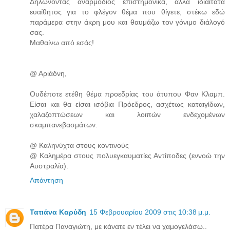
Δηλώνοντας αναρμόδιος επιστημονικά, αλλά ιδιαίτατα
ευαίθητος για το φλέγον θέμα που θίγετε, στέκω εδώ
παράμερα στην άκρη μου και θαυμάζω τον γόνιμο διάλογό
σας.
Μαθαίνω από εσάς!
@ Αριάδνη,
Ουδέποτε ετέθη θέμα προεδρίας του άτυπου Φαν Κλαμπ.
Είσαι και θα είσαι ισόβια Πρόεδρος, ασχέτως καταιγίδων,
χαλαζοπτώσεων και λοιπών ενδεχομένων
σκαμπανεβασμάτων.
@ Καληνύχτα στους κοντινούς
@ Καλημέρα στους πολυεγκαυματίες Αντίποδες (εννοώ την
Αυστραλία).
Απάντηση
Τατιάνα Καρύδη
15 Φεβρουαρίου 2009 στις 10:38 μ.μ.
Πατέρα Παναγιώτη, με κάνατε εν τέλει να χαμογελάσω..