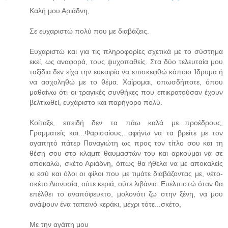
Καλή μου Αριάδνη,
Σε ευχαριστώ πολύ που με διαβάζεις.
Ευχαριστώ και για τις πληροφορίες σχετικά με το σύστημα
εκεί, ως αναφορά, τους ψυχοπαθείς. Στα δύο τελευταία μου
ταξίδια δεν είχα την ευκαιρία να επισκεφθώ κάποιο Ίδρυμα ή
να ασχοληθώ με το θέμα. Χαίρομαι, οπωσδήποτε, όπου
μαθαίνω ότι οι τραγικές συνθήκες που επικρατούσαν έχουν
βελτιωθεί, ευχάριστο και παρήγορο πολύ.
Κοίταξε, επειδή δεν τα πάω καλά με...προέδρους,
Γραμματείς και...Φαρισαίους, αφήνω να τα βρείτε με τον
αγαπητό πάτερ Παναγιώτη ως προς τον τίτλο σου και τη
θέση σου στο κλαμπ θαυμαστών του και αρκούμαι να σε
αποκαλώ, σκέτο Αριάδνη, όπως θα ήθελα να με αποκαλείς
κι εσύ και όλοι οι φίλοι που με τιμάτε διαβάζοντας με, νέτο-
σκέτο Διονυσία, ούτε κεριά, ούτε λιβάνια. Ευελπιστώ όταν θα
επέλθει το αναπόφευκτο, μολονότι ζω στην ξένη, να μου
ανάψουν ένα ταπεινό κεράκι, μέχρι τότε...σκέτο,
Με την αγάπη μου