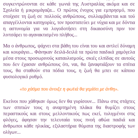
συγκεντρώνονται σε κάθε γωνιά της Αυστραλίας ακόμα και σε
Σχολεία ή μικρομάγαζα... Ο πρώτος ένοχος για εμπρησμό, που
στοίχισε τη ζωή σε πολλούς ανθρώπους, συλλαμβάνεται και τού
απαγγέλλονται κατηγορίες, τον προστατεύει με νύχια και με δόντια
η αστυνομία για να λογοδοτήσει στη δικαιοσύνη πριν τον
λιντσάρει το αγανακτισμένο πλήθος...
Μα ο άνθρωπος, ψάχνει στα βάθη του είναι του και αντλεί δύναμη
και κουράγιο... Φάνηκαν δειλά-δειλά τα πρώτα παιδικά χαμόγελα
μέσα στους προσωρινούς καταυλισμούς, σκιές ελπίδας σε αυτούς
που δεν έχασαν ανθρώπους ότι, ναι, θα ξαναφτιάξουν τα σπίτια
τους, θα σταθούν στα πόδια τους, η ζωή θα μπει σε κάποιο
φυσιολογικό ρυθμό.
«το χάσμα που άνοιξε η φωτιά θα γεμίσει με άνθη».
Εκείνοι που χάθηκαν όμως δεν θα γυρίσουν... Πάνω στις στάχτες
των σπιτιών τους η αναρτημένη πλάκα θα θυμίζει στους
περαστικούς και στους μελλοντικούς πως εκεί, τυλιγμένοι στις
φλόγες, άφησαν την τελευταία τους πνοή αθώα παιδιά και
άνθρωποι κάθε ηλικίας, εξιλαστήρια θύματα της διαστροφής των
ολίγων...