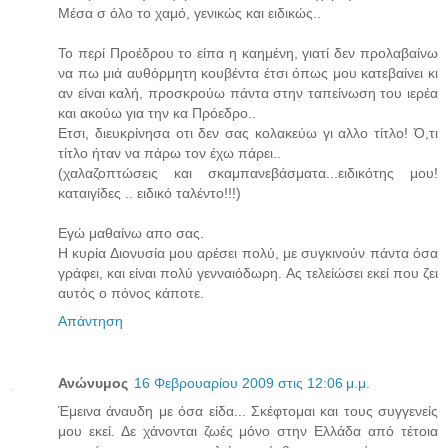
Μέσα σ όλο το χαμό, γενικώς και ειδικώς..
Το περί Προέδρου το είπα η καημένη, γιατί δεν προλαβαίνω
να πω μιά αυθόρμητη κουβέντα έτσι όπως μου κατεβαίνει κι
αν είναι καλή, προσκρούω πάντα στην ταπείνωση του ιερέα
και ακούω για την κα Πρόεδρο..
Ετσι, διευκρίνησα οτι δεν σας κολακεύω γι αλλο τίτλο! Ό,τι
τίτλο ήταν να πάρω τον έχω πάρει..
(χαλαζοπτώσεις και σκαμπανεβάσματα...ειδικότης μου!
καταιγίδες .. ειδικό ταλέντο!!!)
Εγώ μαθαίνω απο σας.
Η κυρία Διονυσία μου αρέσει πολύ, με συγκινούν πάντα όσα
γράφει, και είναι πολύ γενναιόδωρη. Ας τελείώσει εκεί που ζει
αυτός ο πόνος κάποτε.
Απάντηση
Ανώνυμος
16 Φεβρουαρίου 2009 στις 12:06 μ.μ.
Έμεινα άναυδη με όσα είδα... Σκέφτομαι και τους συγγενείς
μου εκεί. Δε χάνονται ζωές μόνο στην Ελλάδα από τέτοια