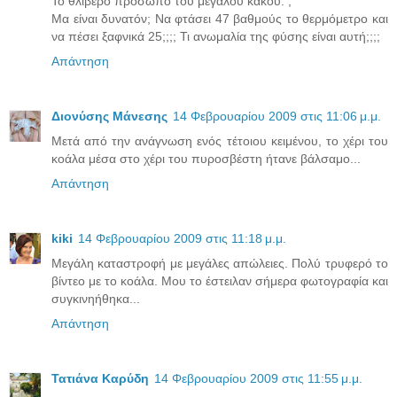
Το θλιβερό πρόσωπο του μεγάλου κακού. ;
Μα είναι δυνατόν; Να φτάσει 47 βαθμούς το θερμόμετρο και
να πέσει ξαφνικά 25;;;; Τι ανωμαλία της φύσης είναι αυτή;;;;
Απάντηση
Διονύσης Μάνεσης
14 Φεβρουαρίου 2009 στις 11:06 μ.μ.
Μετά από την ανάγνωση ενός τέτοιου κειμένου, το χέρι του
κοάλα μέσα στο χέρι του πυροσβέστη ήτανε βάλσαμο...
Απάντηση
kiki
14 Φεβρουαρίου 2009 στις 11:18 μ.μ.
Μεγάλη καταστροφή με μεγάλες απώλειες. Πολύ τρυφερό το
βίντεο με το κοάλα. Μου το έστειλαν σήμερα φωτογραφία και
συγκινηήθηκα...
Απάντηση
Τατιάνα Καρύδη
14 Φεβρουαρίου 2009 στις 11:55 μ.μ.