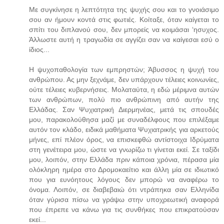
Με συγκίνησε η λεπτότητα της ψυχής σου και το γνοιάσιμο
σου αν ήμουν κοντά στις φωτιές. Κοίταξε, όταν καίγεται το
σπίτι του διπλανού σου, δεν μπορείς να κοιμάσαι ‘ησυχος.
Άλλωστε αυτή η τραγωδία σε αγγίζει σαν να καίγεσαι εσύ ο
ίδιος...
Η ψυχοπαθολογία των εμπρηστών; Άβυσσος η ψυχή του
ανθρώπου. Ας μην ξεχνάμε, δεν υπάρχουν τέλειες κοινωνίες,
ούτε τέλειες κυβερνήσεις. Μολαταύτα, η εδώ μέριμνα αυτών
των ανθρώπων, πολύ πιο ανθρώπινη από αυτήν της
Ελλάδας. Σαν Ψυχιατρική Διερμηνέας, μετά τις σπουδές
μου, παρακολούθησα μαζί με συναδέλφους που επιλέξαμε
αυτόν τον κλάδο, ειδικά μαθήματα Ψυχιατρικής για αρκετούς
μήνες, επί πλέον όρος, να επισκεφθώ αντίστοιχα Ιδρύματα
στη γενέτειρα μου, ώστε να γνωρίζω τι γίνεται εκεί. Σε ταξίδι
μου, λοιπόν, στην Ελλάδα πριν κάποια χρόνια, πέρασα μία
ολόκληρη ημέρα στο Δρομοκαείτιο και άλλη μία σε ιδιωτικό
που για ευνόητους λόγους δεν μπορώ να αναφέρω το
όνομα. Λοιπόν, σε διαβεβαιώ ότι ντράπηκα σαν Ελληνίδα
όταν γύρισα πίσω να γράψω στην υποχρεωτική αναφορά
που έπρεπε να κάνω για τις συνθήκες που επικρατούσαν
εκεί...