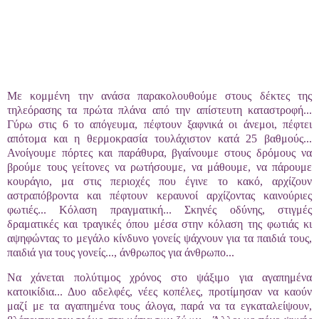
Με κομμένη την ανάσα παρακολουθούμε στους δέκτες της
τηλεόρασης τα πρώτα πλάνα από την απίστευτη καταστροφή...
Γύρω στις 6 το απόγευμα, πέφτουν ξαφνικά οι άνεμοι, πέφτει
απότομα και η θερμοκρασία τουλάχιστον κατά 25 βαθμούς...
Ανοίγουμε πόρτες και παράθυρα, βγαίνουμε στους δρόμους να
βρούμε τους γείτονες να ρωτήσουμε, να μάθουμε, να πάρουμε
κουράγιο, μα στις περιοχές που έγινε το κακό, αρχίζουν
αστραπόβροντα και πέφτουν κεραυνοί αρχίζοντας καινούριες
φωτιές... Κόλαση πραγματική... Σκηνές οδύνης, στιγμές
δραματικές και τραγικές όπου μέσα στην κόλαση της φωτιάς κι
αψηφώντας το μεγάλο κίνδυνο γονείς ψάχνουν για τα παιδιά τους,
παιδιά για τους γονείς..., άνθρωπος για άνθρωπο...
Να χάνεται πολύτιμος χρόνος στο ψάξιμο για αγαπημένα
κατοικίδια... Δυο αδελφές, νέες κοπέλες, προτίμησαν να καούν
μαζί με τα αγαπημένα τους άλογα, παρά να τα εγκαταλείψουν,