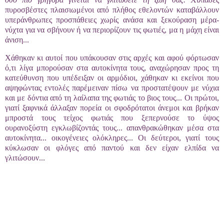
πυροσβέστες πλαισιωμένοι από πλήθος εθελοντών καταβάλλουν
υπεράνθρωπες προσπάθειες χωρίς ανάσα και ξεκούραση μέρα-
νύχτα για να σβήνουν ή να περιορίζουν τις φωτιές, μα η μάχη είναι
άνιση...
Χάθηκαν κι αυτοί που υπάκουσαν στις αρχές και αφού φόρτωσαν
ό,τι λίγα μπορούσαν στα αυτοκίνητα τους, αναχώρησαν προς τη
κατεύθυνση που υπέδειξαν οι αρμόδιοι, χάθηκαν κι εκείνοι που
αψηφώντας εντολές παρέμειναν πίσω να προστατέψουν με νύχια
και με δόντια από τη λαίλαπα της φωτιάς το βιος τους... Oι πρώτοι,
γιατί ξαφνικά άλλαξαν πορεία οι σφοδρότατοι άνεμοι και βρήκαν
μπροστά τους τείχος φωτιάς που ξεπερνούσε το ύψος
ουρανοξύστη εγκλωβίζοντάς τους... απανθρακώθηκαν μέσα στα
αυτοκίνητα... οικογένειες ολόκληρες... Oι δεύτεροι, γιατί τους
κύκλωσαν οι φλόγες από παντού και δεν είχαν ελπίδα να
γλιτώσουν...