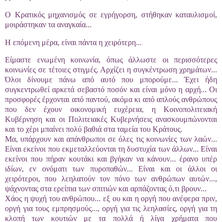
Ο Κρατικός μηχανισμός σε εγρήγορση, στήθηκαν καταυλισμοί,
μοιράστηκαν τα αναγκαία...
Η επόμενη μέρα, είναι πάντα η χειρότερη...
Είμαστε ενωμένη κοινωνία, όπως άλλωστε οι περισσότερες
κοινωνίες σε τέτοιες στιγμές. Αρχίζει η συγκέντρωση χρημάτων...
Όλοι δίνουμε πάνω από αυτό που μπορούμε... Έχει ήδη
συγκεντρωθεί αρκετά σεβαστό ποσόν και είναι μόνο η αρχή... Οι
προσφορές έρχονται από παντού, ακόμα κι από απλούς ανθρώπους
που δεν έχουν οικονομική ευχέρεια, η Κοινοπολιτειακή
Κυβέρνηση και οι Πολιτειακές Κυβερνήσεις ανασκουμπώνονται
και το χέρι μπαίνει πολύ βαθιά στα ταμεία του Κράτους.
Μα, υπάρχουν και απάνθρωποι σε όλες τις κοινωνίες των λαών...
Είναι εκείνοι που εκμεταλλεύονται τη δυστυχία των άλλων... Είναι
εκείνοι που πήραν κουτάκι και βγήκαν να κάνουν... έρανο υπέρ
ιδίων, εν ονόματι των πυροπαθών... Είναι και οι άλλοι οι
χειρότεροι, που λεηλατούν τον πόνο των ανθρώπων αυτών...,
ψάχνοντας στα ερείπια των σπιτιών και αρπάζοντας ό,τι βρουν...
Χάος η ψυχή του ανθρώπου... εξ ου και η οργή που ανέφερα πριν,
οργή για τους εμπρησμούς..., οργή για τις λεηλασίες, οργή για τη
κλοπή των κουτιών με τα πολλά ή λίγα χρήματα που