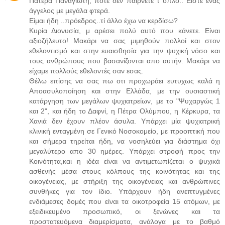
Πατέρα Παναγιώτη, ποτέ δεν παίρνετε τ όπλο.. Είστε ένας
άγγελος με μεγάλα φτερά.
Είμαι ήδη ..πρόεδρος..τί άλλο έχω να κερδίσω?
Κυρία Διονυσία, μ αρέσει πολύ αυτό που κάνετε. Είναι
αξιοζήλευτο! Μακάρι να σας μιμηθούν πολλοί και στον
εθελοντισμό και στην ευαισθησία για την ψυχική νόσο και
τους ανθρώπους που βασανίζονται απο αυτήν. Μακάρι να
είχαμε πολλούς εθελοντές σαν εσας.
Θέλω επίσης να σας πω οτι προχωράει ευτυχως καλά η
Αποασυλοποίηση και στην Ελλάδα, με την ουσιαστική
κατάργηση των μεγάλων ψυχιατρείων, με το "Ψυχαργώς 1
και 2", και ήδη το Δαφνί, η Πέτρα Ολύμπου, η Κέρκυρα, τα
Χανιά δεν έχουν πλέον άσυλα. Υπάρχει μία ψυχιατρική
κλινική ενταγμένη σε Γενικό Νοσοκομείο, με προοπτική που
και σήμερα τηρείται ήδη, να νοσηλεύει για διάστημα όχι
μεγαλύτερο απο 30 ημέρες. Υπάρχει στροφή προς την
Κοινότητα,και η ιδέα είναι να αντιμετωπίζεται ο ψυχικά
ασθενής μέσα στους κόλπους της κοινότητας και της
οικογένειας, με στήριξη της οικογένειας και ανθρώπινες
συνθήκες για τον ίδιο. Υπάρχουν ήδη ανεπτυγμένες
ενδιάμεσες δομές που είναι τα οικοτροφεία 15 ατόμων, με
εξειδικευμένο προσωπικό, οι ξενώνες και τα
προστατευόμενα διαμερίσματα, ανάλογα με το βαθμό