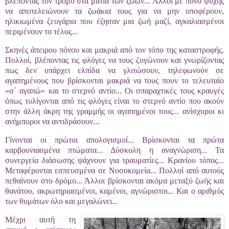
βλέποντας τον τρόμο στα μάτια των ζώων... Άλλοι με πόνο ψυχής
να αποτελειώνουν τα ζωάκια τους για να μην υποφέρουν,
ηλικιωμένα ζευγάρια που έζησαν μια ζωή μαζί, αγκαλιασμένοι
περιμένουν το τέλος...
Σκηνές άπειρου πόνου και μακριά από τον τόπο της καταστροφής.
Πολλοί, βλέποντας τις φλόγες να τους ζυγώνουν και γνωρίζοντας
πως δεν υπάρχει ελπίδα να γλιτώσουν, τηλεφωνούν σε
αγαπημένους που βρίσκονται μακριά να τους πουν το τελευταίο
«σ΄ αγαπώ» και το στερνό αντίο... Οι σπαραχτικές τους κραυγές
όπως τυλίγονται από τις φλόγες είναι το στερνό αντίο που ακούν
στην άλλη άκρη της γραμμής οι αγαπημένοι τους... ανίσχυροι κι
ανήμποροι να αντιδράσουν...
Γίνονται οι πρώτοι απολογισμοί... Βρίσκονται τα πρώτα
καρβουνιασμένα πτώματα... Δύσκολη η αναγνώριση... Τα
συνεργεία διάσωσης ψάχνουν για τραυματίες... Κρανίου τόπος...
Μεταφέρονται εσπευσμένα σε Νοσοκομεία... Πολλοί από αυτούς
πεθαίνουν στο δρόμο... Άλλοι βρίσκονται ακόμα μεταξύ ζωής και
θανάτου, ακρωτηριασμένοι, καμένοι, αγνώριστοι... Και ο αριθμός
των θυμάτων όλο και μεγαλώνει...
Μέχρι αυτή τη