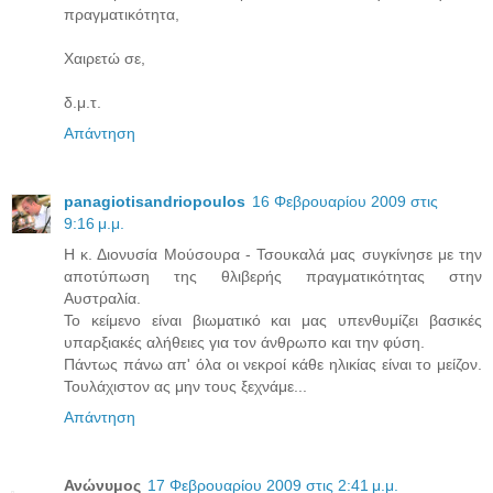
πραγματικότητα,
Χαιρετώ σε,
δ.μ.τ.
Απάντηση
panagiotisandriopoulos
16 Φεβρουαρίου 2009 στις
9:16 μ.μ.
H κ. Διονυσία Μούσουρα - Τσουκαλά μας συγκίνησε με την
αποτύπωση της θλιβερής πραγματικότητας στην
Αυστραλία.
Το κείμενο είναι βιωματικό και μας υπενθυμίζει βασικές
υπαρξιακές αλήθειες για τον άνθρωπο και την φύση.
Πάντως πάνω απ' όλα οι νεκροί κάθε ηλικίας είναι το μείζον.
Τουλάχιστον ας μην τους ξεχνάμε...
Απάντηση
Ανώνυμος
17 Φεβρουαρίου 2009 στις 2:41 μ.μ.