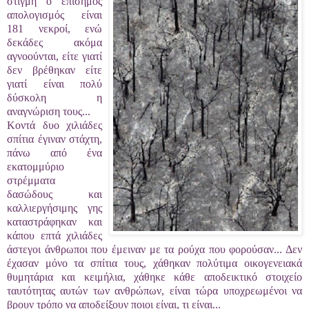
στιγμή ο επίσημος
απολογισμός είναι
181 νεκροί, ενώ
δεκάδες ακόμα
αγνοούνται, είτε γιατί
δεν βρέθηκαν είτε
γιατί είναι πολύ
δύσκολη η
αναγνώριση τους...
Κοντά δυο χιλιάδες
σπίτια έγιναν στάχτη,
πάνω από ένα
εκατομμύριο
στρέμματα
δασώδους και
καλλιεργήσιμης γης
καταστράφηκαν και
κάπου επτά χιλιάδες
άστεγοι άνθρωποι που έμειναν με τα ρούχα που φορούσαν... Δεν
έχασαν μόνο τα σπίτια τους, χάθηκαν πολύτιμα οικογενειακά
θυμητάρια και κειμήλια, χάθηκε κάθε αποδεικτικό στοιχείο
ταυτότητας αυτών των ανθρώπων, είναι τώρα υποχρεωμένοι να
βρουν τρόπο να αποδείξουν ποιοι είναι, τι είναι...