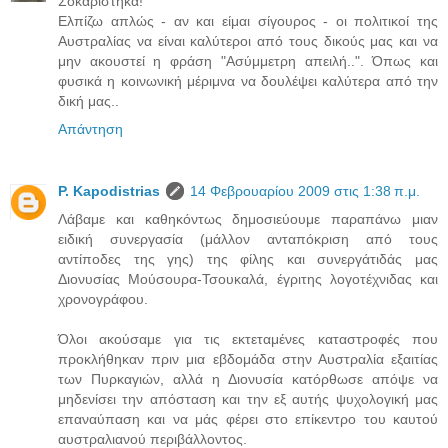
Σοκαρίστηκα!
Ελπίζω απλώς - αν και είμαι σίγουρος - οι πολιτικοί της
Αυστραλίας να είναι καλύτεροι από τους δικούς μας και να
μην ακουστεί η φράση "Ασύμμετρη απειλή..". Όπως και
φυσικά η κοινωνική μέριμνα να δουλέψει καλύτερα από την
δική μας..
Απάντηση
P. Kapodistrias
14 Φεβρουαρίου 2009 στις 1:38 π.μ.
Λάβαμε και καθηκόντως δημοσιεύουμε παραπάνω μιαν
ειδική συνεργασία (μάλλον ανταπόκριση από τους
αντίποδες της γης) της φίλης και συνεργάτιδάς μας
Διονυσίας Μούσουρα-Τσουκαλά, έγριτης λογοτέχνιδας και
χρονογράφου.
Όλοι ακούσαμε για τις εκτεταμένες καταστροφές που
προκλήθηκαν πριν μια εβδομάδα στην Αυστραλία εξαιτίας
των Πυρκαγιών, αλλά η Διονυσία κατόρθωσε απόψε να
μηδενίσει την απόσταση και την εξ αυτής ψυχολογική μας
επαναύπαση και να μάς φέρει στο επίκεντρο του καυτού
αυστραλιανού περιβάλλοντος.