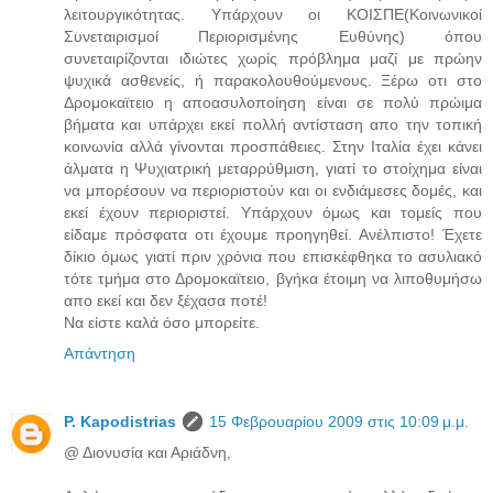
λειτουργικότητας. Υπάρχουν οι ΚΟΙΣΠΕ(Κοινωνικοί
Συνεταιρισμοί Περιορισμένης Ευθύνης) όπου
συνεταιρίζονται ιδιώτες χωρίς πρόβλημα μαζί με πρώην
ψυχικά ασθενείς, ή παρακολουθούμενους. Ξέρω οτι στο
Δρομοκαϊτειο η αποασυλοποίηση είναι σε πολύ πρώιμα
βήματα και υπάρχει εκεί πολλή αντίσταση απο την τοπική
κοινωνία αλλά γίνονται προσπάθειες. Στην Ιταλία έχει κάνει
άλματα η Ψυχιατρική μεταρρύθμιση, γιατί το στοίχημα είναι
να μπορέσουν να περιοριστούν και οι ενδιάμεσες δομές, και
εκεί έχουν περιοριστεί. Υπάρχουν όμως και τομείς που
είδαμε πρόσφατα οτι έχουμε προηγηθεί. Ανέλπιστο! Έχετε
δίκιο όμως γιατί πριν χρόνια που επισκέφθηκα το ασυλιακό
τότε τμήμα στο Δρομοκαϊτειο, βγήκα έτοιμη να λιποθυμήσω
απο εκεί και δεν ξέχασα ποτέ!
Να είστε καλά όσο μπορείτε.
Απάντηση
P. Kapodistrias
15 Φεβρουαρίου 2009 στις 10:09 μ.μ.
@ Διονυσία και Αριάδνη,