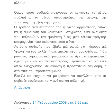
άλλους..
Όμως πόσο σοβαρά παίρνουμε οι κοινωνίες τα μέτρα
πρόληψης, τα μέτρα υποστήριξης, την αγωγή, την
προαγωγή της ψυχικής υγείας.
Ο τρόπος αντιμετώπισης της ψυχικής αρρώστειας, όπως
και η άμβλυνση του κοινωνικού στίγματος, είναι όλα αυτά
που καθορίζουν την εμφάνιση ή όχι μιάς τέτοιας τραγικής
κοσμογονίας που σκόρπισε τόσο πόνο.
Αυτός ο ασθενής που έβαλε μιά φωτιά γιατί άκουγε μιά
"φωνή" να του το λέει ή είχε απειλητικές παραισθήσεις, ή ότι
μανιακό, ναρκισσιστικό, μπορούσε να είχε μία θεραπευτική
σχέση με έναν και περισσότερους θεραπευτές και να είναι
απλά ελεγχόμενος, σε ανοιχτή ή προστατευόμενη δομή, ή
στο σπίτι του προστατευμένος.
Ελπίζω και εύχομαι να μπορέσετε να συνέλθετε απο τις
φοβερές συνέπειες, και ν ανθίσει και πάλι η γή.
Απάντηση
Ανώνυμος
14 Φεβρουαρίου 2009 στις 8:26 μ.μ.