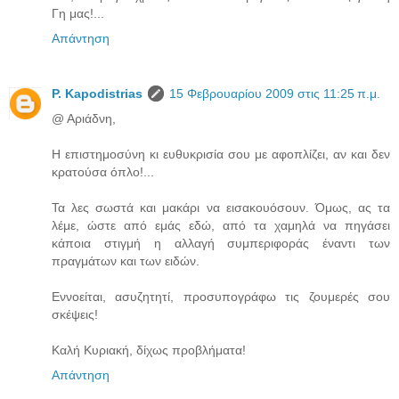
Γη μας!...
Απάντηση
P. Kapodistrias
15 Φεβρουαρίου 2009 στις 11:25 π.μ.
@ Αριάδνη,
Η επιστημοσύνη κι ευθυκρισία σου με αφοπλίζει, αν και δεν
κρατούσα όπλο!...
Τα λες σωστά και μακάρι να εισακουόσουν. Όμως, ας τα
λέμε, ώστε από εμάς εδώ, από τα χαμηλά να πηγάσει
κάποια στιγμή η αλλαγή συμπεριφοράς έναντι των
πραγμάτων και των ειδών.
Εννοείται, ασυζητητί, προσυπογράφω τις ζουμερές σου
σκέψεις!
Καλή Κυριακή, δίχως προβλήματα!
Απάντηση