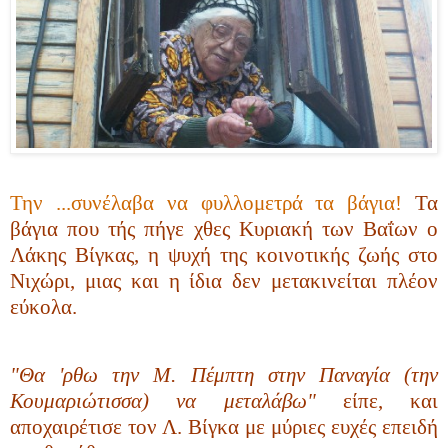
Την ...συνέλαβα να φυλλομετρά τα βάγια!
Τα
βάγια που τής πήγε χθες Κυριακή των Βαΐων ο
Λάκης Βίγκας, η ψυχή της κοινοτικής ζωής στο
Νιχώρι, μιας και η ίδια δεν μετακινείται πλέον
εύκολα.
"Θα 'ρθω την Μ. Πέμπτη στην Παναγία (την
Κουμαριώτισσα) να μεταλάβω"
είπε, και
αποχαιρέτισε τον Λ. Βίγκα με μύριες ευχές επειδή