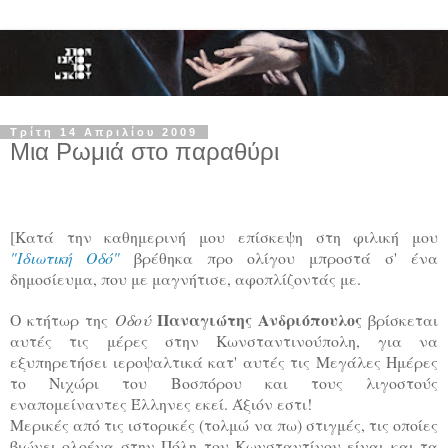
Τρίτη 14 Απριλίου 2009
Μια Ρωμιά στο παραθύρι
[Κατά την καθημερινή μου επίσκεψη στη φιλική μου
"Ιδιωτική Οδό"
βρέθηκα προ ολίγου μπροστά σ' ένα
δημοσίευμα, που με μαγνήτισε, αφοπλίζοντάς με.
Παναγιώτης Ανδριόπουλος
Ο κτήτωρ της
Οδού
βρίσκεται
αυτές τις μέρες στην Κωνσταντινούπολη, για να
εξυπηρετήσει ιεροψαλτικά κατ' αυτές τις Μεγάλες Ημέρες
το Νιχώρι του Βοσπόρου και τους λιγοστούς
εναπομείναντες Έλληνες εκεί. Άξιόν εστι!
Μερικές από τις ιστορικές (τολμώ να πω) στιγμές, τις οποίες
βιώνει ολοένα στην Πόλη του Κωνσταντίνου είναι και τα