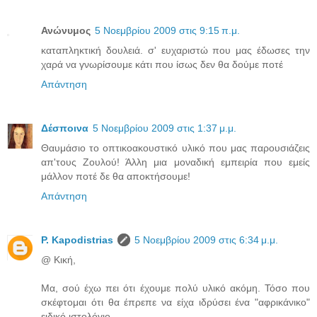
Ανώνυμος
5 Νοεμβρίου 2009 στις 9:15 π.μ.
καταπληκτική δουλειά. σ' ευχαριστώ που μας έδωσες την
χαρά να γνωρίσουμε κάτι που ίσως δεν θα δούμε ποτέ
Απάντηση
Δέσποινα
5 Νοεμβρίου 2009 στις 1:37 μ.μ.
Θαυμάσιο το οπτικοακουστικό υλικό που μας παρουσιάζεις
απ'τους Ζουλού! Άλλη μια μοναδική εμπειρία που εμείς
μάλλον ποτέ δε θα αποκτήσουμε!
Απάντηση
P. Kapodistrias
5 Νοεμβρίου 2009 στις 6:34 μ.μ.
@ Κική,
Μα, σού έχω πει ότι έχουμε πολύ υλικό ακόμη. Τόσο που
σκέφτομαι ότι θα έπρεπε να είχα ιδρύσει ένα "αφρικάνικο"
ειδικό ιστολόγιο.