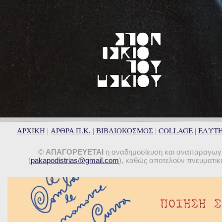
COLLAGE
ΕΛΥΤ
ΑΡΧΙΚΗ
|
ΑΡΘΡΑ Π.Κ.
|
ΒΙΒΛΙΟΚΟΣΜΟΣ
|
|
©
ΑΠΑΓΟΡΕΥΕΤΑΙ
η αναδημοσίευση και αναπαραγωγή 
(
pakapodistrias@gmail.com
), καθώς αποτελούν πνευματική