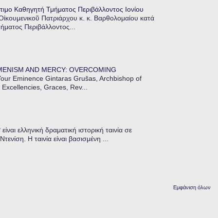
τιμο Καθηγητή Τμήματος Περιβάλλοντος Ιονίου
 Οἰκουμενικοῦ Πατριάρχου κ. κ. Βαρθολομαίου κατά
μήματος Περιβάλλοντος...
MENISM AND MERCY: OVERCOMING
our Eminence Gintaras Grušas, Archbishop of
 Excellencies, Graces, Rev...
ίναι ελληνική δραματική ιστορική ταινία σε
ενίση. Η ταινία είναι βασισμένη ...
Εμφάνιση όλων