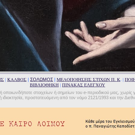
ΗΣ
ΚΑΛΒΟΣ
ΜΕΛΟΠΟΙΗΣΕΙΣ ΣΤΙΧΩΝ Π. Κ
ΠΟΙΗ
|
ΣΟΛΩΜΟΣ
|
|
. |
ΒΙΒΛΙΟΘΗΚΗ
|
ΠΙΝΑΚΑΣ ΕΛΕΓΧΟΥ
οποιωνδήποτε στοιχείων ή σημείων του e-περιοδικού μας, χωρίς 
 ιδιοκτησία, προστατευόμενη από τον νόμο 2121/1993 και την Διε