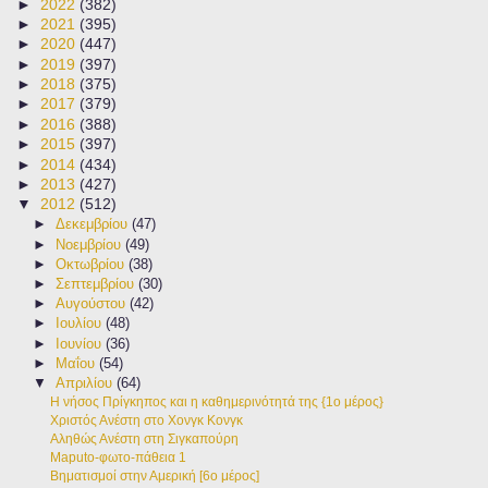
►
2022
(382)
►
2021
(395)
►
2020
(447)
►
2019
(397)
►
2018
(375)
►
2017
(379)
►
2016
(388)
►
2015
(397)
►
2014
(434)
►
2013
(427)
▼
2012
(512)
►
Δεκεμβρίου
(47)
►
Νοεμβρίου
(49)
►
Οκτωβρίου
(38)
►
Σεπτεμβρίου
(30)
►
Αυγούστου
(42)
►
Ιουλίου
(48)
►
Ιουνίου
(36)
►
Μαΐου
(54)
▼
Απριλίου
(64)
Η νήσος Πρίγκηπος και η καθημερινότητά της {1ο μέρος}
Χριστός Ανέστη στο Χονγκ Κονγκ
Aληθώς Ανέστη στη Σιγκαπούρη
Maputo-φωτο-πάθεια 1
Βηματισμοί στην Αμερική [6ο μέρος]