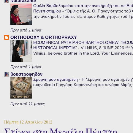
NaturaZante
Ομιλία Βαρθολομαίου κατά την ανακήρυξή του σε Επί
Πανεπιστημίου
-
*Ὁμιλία τῆς Α. Θ. Παναγιότητος τοῦ
τήν ἀνακήρυξίν Του εἰς «Ἐπίτιμον Καθηγητήν» τοῦ Τ
Πριν από 1 μήνα
ORTHODOXY & ORTHOPRAXY
ECUMENICAL PATRIARCH BARTHOLOMEW: “ECU
HISTORICAL INERTIA”
-
VILNIUS, 8 JUNE 2026 *** Y
Vilnius, beloved brother in the Lord, Your Eminences,
Πριν από 1 μήνα
βουστροφηδόν
Σμύρνη μου αγαπημένη
-
Η *Σμύρνη μου αγαπημένη* ε
σκηνοθεσία Γρηγόρη Καραντινάκη και σενάριο Μιμής Ντ
Πριν από 11 μήνες
Πέμπτη 12 Απριλίου 2012
Στίχοι στη Μεγάλη Πέμπτη