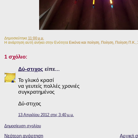
Δημοσιεύτηκε
11:00 μ.μ.
Η ανάρτηση αυτή ανήκει στην Ενότητα
Εικόνα και ποίηση
,
Ποίηση
,
Ποίηση Π.Κ.
,
1 σχόλιο:
Δύ-στιχος
είπε...
Το γλυκό κρασί
να γευτείς πολλές χρονιές
συγκρατημένος
Δύ-στιχος
13 Απριλίου 2012 στις 3:40 μ.μ.
Δημοσίευση σχολίου
Νεότερη ανάρτηση
Αρχική σ