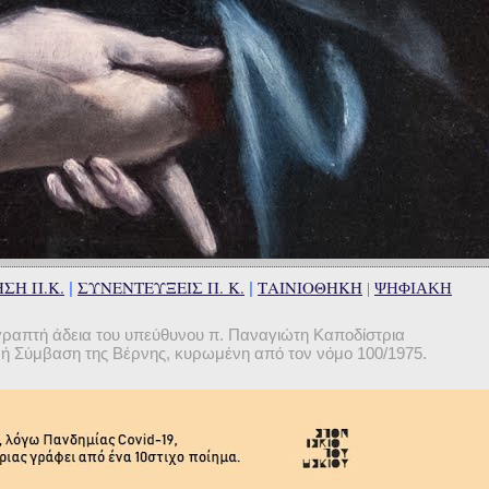
ΣΗ Π.Κ.
ΣΥΝΕΝΤΕΥΞΕΙΣ Π. Κ.
ΤΑΙΝΙΟΘΗΚΗ
|
|
|
ΨΗΦΙΑΚΗ
γραπτή άδεια του υπεύθυνου π. Παναγιώτη Καποδίστρια
θνή Σύμβαση της Βέρνης, κυρωμένη από τον νόμο 100/1975.