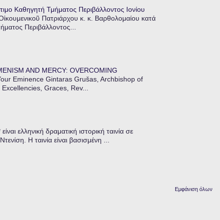
τιμο Καθηγητή Τμήματος Περιβάλλοντος Ιονίου
 Οἰκουμενικοῦ Πατριάρχου κ. κ. Βαρθολομαίου κατά
μήματος Περιβάλλοντος...
MENISM AND MERCY: OVERCOMING
our Eminence Gintaras Grušas, Archbishop of
 Excellencies, Graces, Rev...
ίναι ελληνική δραματική ιστορική ταινία σε
ενίση. Η ταινία είναι βασισμένη ...
Εμφάνιση όλων