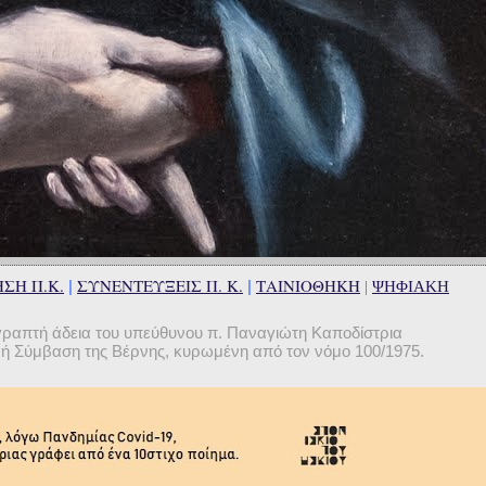
ΣΗ Π.Κ.
ΣΥΝΕΝΤΕΥΞΕΙΣ Π. Κ.
ΤΑΙΝΙΟΘΗΚΗ
|
|
|
ΨΗΦΙΑΚΗ
γραπτή άδεια του υπεύθυνου π. Παναγιώτη Καποδίστρια
θνή Σύμβαση της Βέρνης, κυρωμένη από τον νόμο 100/1975.