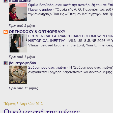
NaturaZante
Ομιλία Βαρθολομαίου κατά την ανακήρυξή του σε Επί
Πανεπιστημίου
-
*Ὁμιλία τῆς Α. Θ. Παναγιότητος τοῦ
τήν ἀνακήρυξίν Του εἰς «Ἐπίτιμον Καθηγητήν» τοῦ Τ
Πριν από 1 μήνα
ORTHODOXY & ORTHOPRAXY
ECUMENICAL PATRIARCH BARTHOLOMEW: “ECU
HISTORICAL INERTIA”
-
VILNIUS, 8 JUNE 2026 *** Y
Vilnius, beloved brother in the Lord, Your Eminences,
Πριν από 1 μήνα
βουστροφηδόν
Σμύρνη μου αγαπημένη
-
Η *Σμύρνη μου αγαπημένη* ε
σκηνοθεσία Γρηγόρη Καραντινάκη και σενάριο Μιμής Ντ
Πριν από 11 μήνες
Πέμπτη 5 Απριλίου 2012
Ουρλιαχτά της μέρας