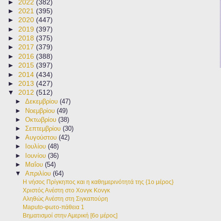
►
2022
(382)
►
2021
(395)
►
2020
(447)
►
2019
(397)
►
2018
(375)
►
2017
(379)
►
2016
(388)
►
2015
(397)
►
2014
(434)
►
2013
(427)
▼
2012
(512)
►
Δεκεμβρίου
(47)
►
Νοεμβρίου
(49)
►
Οκτωβρίου
(38)
►
Σεπτεμβρίου
(30)
►
Αυγούστου
(42)
►
Ιουλίου
(48)
►
Ιουνίου
(36)
►
Μαΐου
(54)
▼
Απριλίου
(64)
Η νήσος Πρίγκηπος και η καθημερινότητά της {1ο μέρος}
Χριστός Ανέστη στο Χονγκ Κονγκ
Aληθώς Ανέστη στη Σιγκαπούρη
Maputo-φωτο-πάθεια 1
Βηματισμοί στην Αμερική [6ο μέρος]