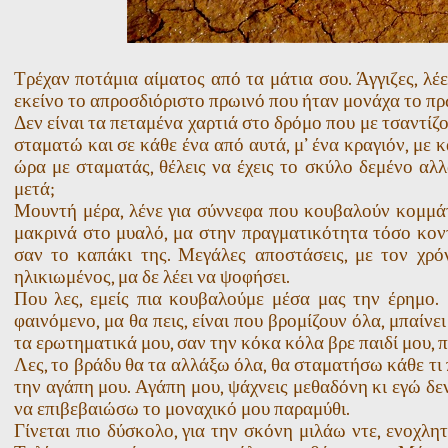
Τρέχαν ποτάμια αίματος από τα μάτια σου. Άγγιζες, λέει
εκείνο το απροσδιόριστο πρωινό που ήταν μονάχα το πρ
Δεν είναι τα πεταμένα χαρτιά στο δρόμο που με τσαντίζ
σταματώ και σε κάθε ένα από αυτά, μ’ ένα κραγιόν, με κ
ώρα με σταματάς, θέλεις να έχεις το σκύλο δεμένο αλλά
μετά;
Μουντή μέρα, λένε για σύννεφα που κουβαλούν κομμάτι 
μακρινά στο μυαλό, μα στην πραγματικότητα τόσο κοντ
σαν το καπάκι της. Μεγάλες αποστάσεις, με τον χρόν
ηλικιωμένος, μα δε λέει να ψοφήσει.
Που λες, εμείς πια κουβαλούμε μέσα μας την έρημο. 
φαινόμενο, μα θα πεις, είναι που βρομίζουν όλα, μπαίν
τα ερωτηματικά μου, σαν την κόκα κόλα βρε παιδί μου, π
Λες, το βράδυ θα τα αλλάξω όλα, θα σταματήσω κάθε τι
την αγάπη μου. Αγάπη μου, ψάχνεις μεθαδόνη κι εγώ δε
να επιβεβαιώσω το μοναχικό μου παραμύθι.
Γίνεται πιο δύσκολο, για την σκόνη μιλάω ντε, ενοχλη