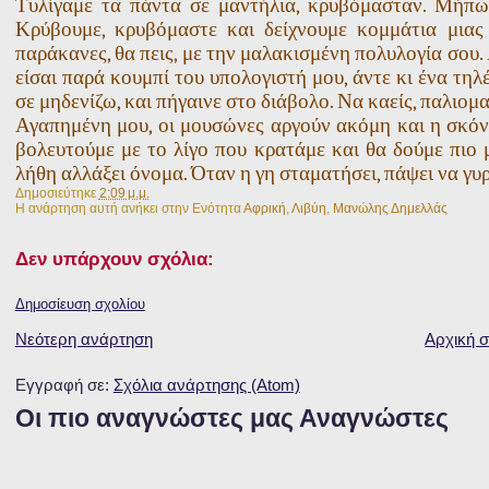
Τυλίγαμε τα πάντα σε μαντήλια, κρυβόμασταν. Μήπως
Κρύβουμε, κρυβόμαστε και δείχνουμε κομμάτια μιας
παράκανες, θα πεις, με την μαλακισμένη πολυλογία σου.
είσαι παρά κουμπί του υπολογιστή μου, άντε κι ένα τηλέ
σε μηδενίζω, και πήγαινε στο διάβολο. Να καείς, παλιομ
Αγαπημένη μου, οι μουσώνες αργούν ακόμη και η σκόνη
βολευτούμε με το λίγο που κρατάμε και θα δούμε πιο μ
λήθη αλλάξει όνομα. Όταν η γη σταματήσει, πάψει να γυρ
Δημοσιεύτηκε
2:09 μ.μ.
Η ανάρτηση αυτή ανήκει στην Ενότητα
Αφρική
,
Λιβύη
,
Μανώλης Δημελλάς
Δεν υπάρχουν σχόλια:
Δημοσίευση σχολίου
Νεότερη ανάρτηση
Αρχική σ
Εγγραφή σε:
Σχόλια ανάρτησης (Atom)
Οι πιο αναγνώστες μας Αναγνώστες