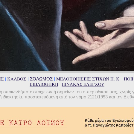
ΗΣ
ΚΑΛΒΟΣ
ΜΕΛΟΠΟΙΗΣΕΙΣ ΣΤΙΧΩΝ Π. Κ
ΠΟΙΗ
|
ΣΟΛΩΜΟΣ
|
|
. |
ΒΙΒΛΙΟΘΗΚΗ
|
ΠΙΝΑΚΑΣ ΕΛΕΓΧΟΥ
οποιωνδήποτε στοιχείων ή σημείων του e-περιοδικού μας, χωρίς 
 ιδιοκτησία, προστατευόμενη από τον νόμο 2121/1993 και την Διε