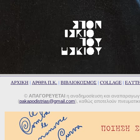
COLLAGE
ΕΛΥΤ
ΑΡΧΙΚΗ
|
ΑΡΘΡΑ Π.Κ.
|
ΒΙΒΛΙΟΚΟΣΜΟΣ
|
|
©
ΑΠΑΓΟΡΕΥΕΤΑΙ
η αναδημοσίευση και αναπαραγωγή 
(
pakapodistrias@gmail.com
), καθώς αποτελούν πνευματική