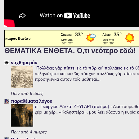
καιρός Βανάτο
ΘΕΜΑΤΙΚΑ ΕΝΘΕΤΑ. Ό,τι νεότερο εδώ!
νυχθημερόν
"Πολλάκις γὰρ πίπτει εἰς τὸ πῦρ καὶ πολλάκις εἰς τὸ 
σεληνιάζεται καὶ κακῶς πάσχει· πολλάκις γὰρ πίπτει ε
προσήνεγκα αὐτὸν τοῖς μαθηταῖ...
Πριν από 6 ώρες
παραθέματα λόγου
π. Γεωργίου Λέκκα: ΖΕΥΓΑΡΙ (ποίημα)
-
Διασταυρώθηκ
χέρι με χέρι. «Καλησπέρα», μου λέει άξαφνα η κυρία κα
Πριν από 4 ημέρες