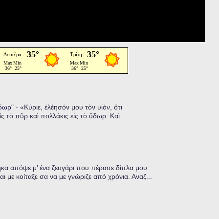
ὕδωρ"
-
«Κύριε, ἐλέησόν μου τὸν υἱόν, ὅτι
ἰς τὸ πῦρ καὶ πολλάκις εἰς τὸ ὕδωρ. Καὶ
α απόψε μ’ ένα ζευγάρι που πέρασε δίπλα μου
ι με κοίταξε σα να με γνώριζε από χρόνια. Αναζ...