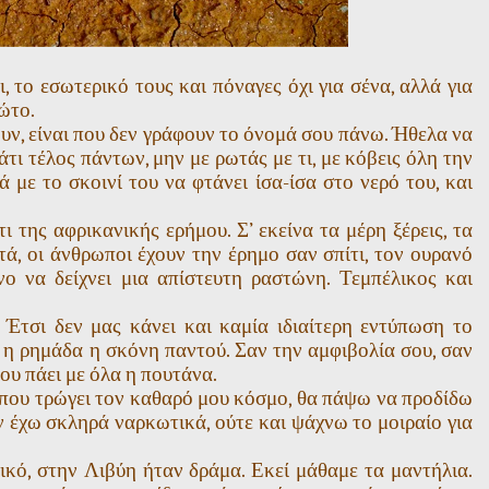
, το εσωτερικό τους και πόναγες όχι για σένα, αλλά για
ώτο.
ουν, είναι που δεν γράφουν το όνομά σου πάνω. Ήθελα να
άτι τέλος πάντων, μην με ρωτάς με τι, με κόβεις όλη την
 με το σκοινί του να φτάνει ίσα-ίσα στο νερό του, και
της αφρικανικής ερήμου. Σ’ εκείνα τα μέρη ξέρεις, τα
ά, οι άνθρωποι έχουν την έρημο σαν σπίτι, τον ουρανό
ο να δείχνει μια απίστευτη ραστώνη. Τεμπέλικος και
Έτσι δεν μας κάνει και καμία ιδιαίτερη εντύπωση το
ει η ρημάδα η σκόνη παντού. Σαν την αμφιβολία σου, σαν
ου πάει με όλα η πουτάνα.
 που τρώγει τον καθαρό μου κόσμο, θα πάψω να προδίδω
ν έχω σκληρά ναρκωτικά, ούτε και ψάχνω το μοιραίο για
τικό, στην Λιβύη ήταν δράμα. Εκεί μάθαμε τα μαντήλια.