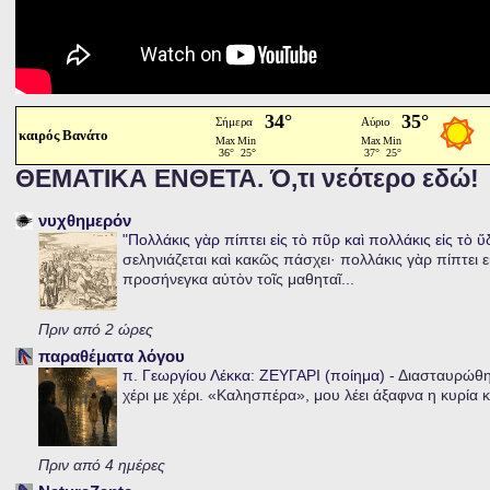
καιρός Βανάτο
ΘΕΜΑΤΙΚΑ ΕΝΘΕΤΑ. Ό,τι νεότερο εδώ!
νυχθημερόν
"Πολλάκις γὰρ πίπτει εἰς τὸ πῦρ καὶ πολλάκις εἰς τὸ 
σεληνιάζεται καὶ κακῶς πάσχει· πολλάκις γὰρ πίπτει ε
προσήνεγκα αὐτὸν τοῖς μαθηταῖ...
Πριν από 2 ώρες
παραθέματα λόγου
π. Γεωργίου Λέκκα: ΖΕΥΓΑΡΙ (ποίημα)
-
Διασταυρώθηκ
χέρι με χέρι. «Καλησπέρα», μου λέει άξαφνα η κυρία κα
Πριν από 4 ημέρες