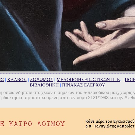
ΗΣ
ΚΑΛΒΟΣ
ΜΕΛΟΠΟΙΗΣΕΙΣ ΣΤΙΧΩΝ Π. Κ
ΠΟΙΗ
|
ΣΟΛΩΜΟΣ
|
|
. |
ΒΙΒΛΙΟΘΗΚΗ
|
ΠΙΝΑΚΑΣ ΕΛΕΓΧΟΥ
οποιωνδήποτε στοιχείων ή σημείων του e-περιοδικού μας, χωρίς 
 ιδιοκτησία, προστατευόμενη από τον νόμο 2121/1993 και την Διε