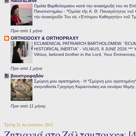
NaturaZante
Ομιλία Βαρθολομαίου κατά την ανακήρυξή του σε Επί
Πανεπιστημίου
-
*Ὁμιλία τῆς Α. Θ. Παναγιότητος τοῦ
τήν ἀνακήρυξίν Του εἰς «Ἐπίτιμον Καθηγητήν» τοῦ Τ
Πριν από 1 μήνα
ORTHODOXY & ORTHOPRAXY
ECUMENICAL PATRIARCH BARTHOLOMEW: “ECU
HISTORICAL INERTIA”
-
VILNIUS, 8 JUNE 2026 *** Y
Vilnius, beloved brother in the Lord, Your Eminences,
Πριν από 1 μήνα
βουστροφηδόν
Σμύρνη μου αγαπημένη
-
Η *Σμύρνη μου αγαπημένη* ε
σκηνοθεσία Γρηγόρη Καραντινάκη και σενάριο Μιμής Ντ
Πριν από 11 μήνες
Τρίτη 21 Αυγούστου 2012
Ζητιανιά στο Ζάλτσμπουργκ [