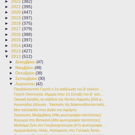
►
2022
(382)
►
2021
(395)
►
2020
(447)
►
2019
(397)
►
2018
(375)
►
2017
(379)
►
2016
(388)
►
2015
(397)
►
2014
(434)
►
2013
(427)
▼
2012
(512)
►
Δεκεμβρίου
(47)
►
Νοεμβρίου
(49)
►
Οκτωβρίου
(38)
►
Σεπτεμβρίου
(30)
▼
Αυγούστου
(42)
Περιβαλλοντική Γιορτή η 1η εκδήλωση του β' κύκλου ...
Γιορτή Οικολογίας σήμερα στην 1η Σύναξη του β΄ κύκ...
Οικιακή βοηθός σε σαβάνα της Νοτίου Αφρικής [50ή φ...
Αγωνιώδης Δήλωση - Έκκληση τής Διακοινοβουλευτικής...
Μια παλλακίδα στον βυθό του Αφιάρτη
Στρατιώτες Μοζαμβίκης [49η φωτογραφία ταυτότητας]
Φρουροί στο Βατικανό [48η φωτογραφία ταυτότητας]
Μειδίαμα Zulu στο Γιοχάνεσμπουργκ [47η φωτογραφία ...
Αρχιμανδρίτης Ηλίας, Ηγούμενος στις Γαλλικές Άλπει...