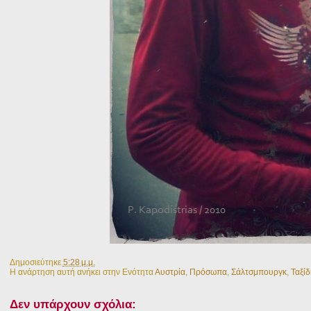
Δημοσιεύτηκε
5:28 μ.μ.
Η ανάρτηση αυτή ανήκει στην Ενότητα
Αυστρία
,
Πρόσωπα
,
Σάλτσμπουργκ
,
Ταξίδ
Δεν υπάρχουν σχόλια: