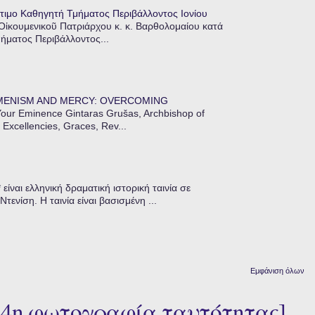
τιμο Καθηγητή Τμήματος Περιβάλλοντος Ιονίου
 Οἰκουμενικοῦ Πατριάρχου κ. κ. Βαρθολομαίου κατά
μήματος Περιβάλλοντος...
MENISM AND MERCY: OVERCOMING
our Eminence Gintaras Grušas, Archbishop of
 Excellencies, Graces, Rev...
ίναι ελληνική δραματική ιστορική ταινία σε
ενίση. Η ταινία είναι βασισμένη ...
Εμφάνιση όλων
44η φωτογραφία ταυτότητας]