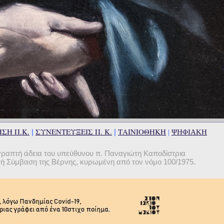
ΣΗ Π.Κ.
ΣΥΝΕΝΤΕΥΞΕΙΣ Π. Κ.
ΤΑΙΝΙΟΘΗΚΗ
|
|
|
ΨΗΦΙΑΚΗ
γραπτή άδεια του υπεύθυνου π. Παναγιώτη Καποδίστρια
θνή Σύμβαση της Βέρνης, κυρωμένη από τον νόμο 100/1975.