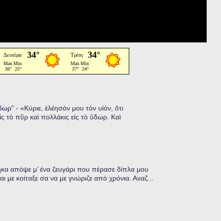
ὕδωρ"
-
«Κύριε, ἐλέησόν μου τὸν υἱόν, ὅτι
ἰς τὸ πῦρ καὶ πολλάκις εἰς τὸ ὕδωρ. Καὶ
α απόψε μ’ ένα ζευγάρι που πέρασε δίπλα μου
ι με κοίταξε σα να με γνώριζε από χρόνια. Αναζ...