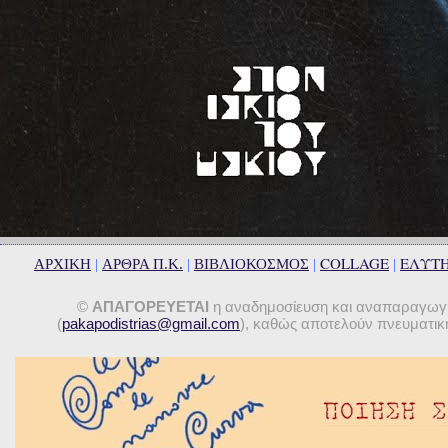
COLLAGE
ΕΛΥΤ
ΑΡΧΙΚΗ
|
ΑΡΘΡΑ Π.Κ.
|
ΒΙΒΛΙΟΚΟΣΜΟΣ
|
|
©
ΑΠΑΓΟΡΕΥΕΤΑΙ
η αναδημοσίευση και αναπαραγωγή 
(
pakapodistrias@gmail.com
), καθώς αποτελούν πνευματική