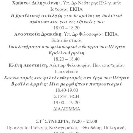
Χρήστος Δεληγιάννης
, Υπ. Δρ Νεότερης Ελληνικής
Ιστορίας ΕΚΠΑ
Η βραϊλιανή αντίληψη για το κράτος ως πολιτικό
πρόσωπο και για τις εξουσίες του
18.00 – 18.20
Αναστασία Δρακάκη
, Υπ. Δρ Φιλοσοφίας ΕΚΠΑ,
Εκπαιδευτικός
Ιδεολογήματα στο φιλοσοφικό σύστημα του Πέτρου
Βράϊλα-Αρμένη
18.20 – 18.40
Ελένη Λεοντσίνη
, Λέκτωρ Φιλοσοφίας Πανεπιστημίου
Ιωαννίνων
Κοινωνισμός και φιλελευθερισμός στο έργο του Πέτρου
Βράϊλα Αρμένη: Μια μορφή ήπιου πατριωτισμού
18.40-19.00
ΣΥΖΗΤΗΣΗ
19.00 – 19.20
ΔΙΑΛΕΙΜΜΑ
ΣΤ΄ ΣΥΝΕΔΡΙΑ, 19.20 – 21.00
Προεδρείο: Γιάννης Καλογεράκος – Θεοδόσης Πυλαρινός