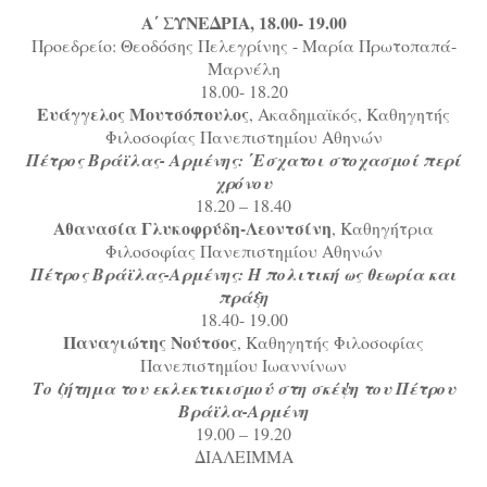
Α΄ ΣΥΝΕΔΡΙΑ, 18.00- 19.00
Προεδρείο: Θεοδόσης Πελεγρίνης - Mαρία Πρωτoπαπά-
Μαρνέλη
18.00- 18.20
Ευάγγελος Μουτσόπουλος
, Ακαδημαϊκός, Καθηγητής
Φιλοσοφίας Πανεπιστημίου Αθηνών
Πέτρος Βράϊλας- Αρμένης: ΄Εσχατοι στοχασμοί περί
χρόνου
18.20 – 18.40
Αθανασία Γλυκοφρύδη-Λεοντσίνη
, Καθηγήτρια
Φιλοσοφίας Πανεπιστημίου Αθηνών
Πέτρος Βράϊλας-Αρμένης: Η πολιτική ως θεωρία και
πράξη
18.40- 19.00
Παναγιώτης Νούτσος
, Καθηγητής Φιλοσοφίας
Πανεπιστημίου Ιωαννίνων
Το ζήτημα του εκλεκτικισμού στη σκέψη του Πέτρου
Βράϊλα-Αρμένη
19.00 – 19.20
ΔΙΑΛΕΙΜΜΑ