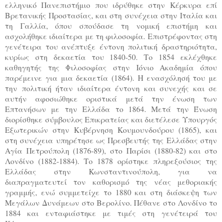
ελληνικό Πανεπιστήμιο που ιδρύθηκε στην Κέρκυρα επί
Βρετανικής Προστασίας, και στη συνέχεια στην Ιταλία και
τη Γαλλία, όπου σπούδασε τη νομική επιστήμη και
ασχολήθηκε ιδιαίτερα με τη φιλοσοφία. Επιστρέφοντας στη
γενέτειρα του ανέπτυξε έντονη πολιτική δραστηριότητα,
κυρίως στη δεκαετία του 1840-50. Το 1854 εκλέχθηκε
καθηγητής της Φιλοσοφίας στην Ιόνιο Ακαδημία όπου
παρέμεινε για μια δεκαετία (1864). Η ενασχόλησή του με
την πολιτική ήταν ιδιαίτερα έντονη και συνεχής και σε
αυτήν αφοσιώθηκε οριστικά μετά την ένωση των
Επτανήσων με την Ελλάδα το 1864. Μετά την Ένωση
διορίσθηκε σύμβουλος Επικρατείας και διετέλεσε Υπουργός
Εξωτερικών στην Κυβέρνηση Κουμουνδούρου (1865), και
στη συνέχεια υπηρέτησε ως Πρεσβευτής της Ελλάδας στην
Αγία Πετρούπολη (1876-89), στο Παρίσι (1880-82) και στο
Λονδίνο (1882-1884). Το 1878 ορίστηκε πληρεξούσιος της
Ελλάδας στην Κωνσταντινούπολη, για να
διαπραγματευτεί τον καθορισμό της νέας μεθοριακής
γραμμής, ενώ συμμετείχε το 1880 και στη διάσκεψη των
Μεγάλων Δυνάμεων στο Βερολίνο. Πέθανε στο Λονδίνο το
1884 και ενταφιάστηκε με τιμές στη γενέτειρά του