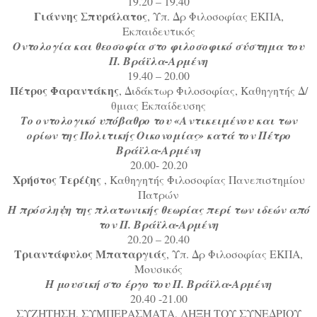
19.20 – 19.40
Γιάννης Σπυράλατος
, Υπ. Δρ Φιλοσοφίας ΕΚΠΑ,
Εκπαιδευτικός
Οντολογία και θεοσοφία στο φιλοσοφικό σύστημα του
Π. Βράϊλα-Αρμένη
19.40 – 20.00
Πέτρος Φαραντάκης
, Διδάκτωρ Φιλοσοφίας, Καθηγητής Δ/
θμιας Εκπαίδευσης
Το οντολογικό υπόβαθρο του «Αντικειμένου και των
ορίων της Πολιτικής Οικονομίας» κατά τον Πέτρο
Βράϊλα-Αρμένη
20.00- 20.20
Xρήστος Τερέζης
, Καθηγητής Φιλοσοφίας Πανεπιστημίου
Πατρών
Η πρόσληψη της πλατωνικής θεωρίας περί των ιδεών από
τον Π. Βράϊλα-Αρμένη
20.20 – 20.40
Τριαντάφυλος Μπαταργιάς
, Υπ. Δρ Φιλοσοφίας ΕΚΠΑ,
Μουσικός
Η μουσική στο έργο του Π. Βράϊλα-Αρμένη
20.40 -21.00
ΣΥΖΗΤΗΣΗ, ΣΥΜΠΕΡΑΣΜΑΤΑ, ΛΗΞΗ ΤΟΥ ΣΥΝΕΔΡΙΟΥ