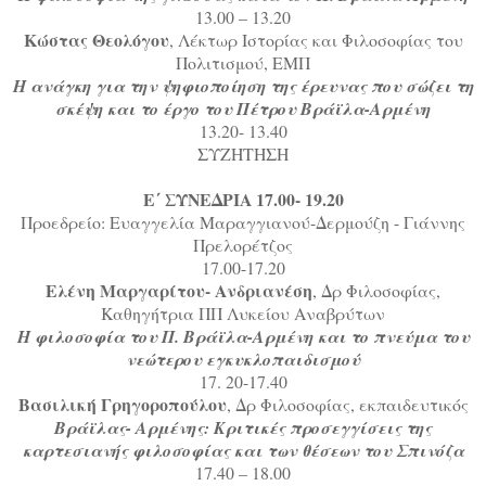
13.00 – 13.20
Κώστας Θεολόγου
, Λέκτωρ Ιστορίας και Φιλοσοφίας του
Πολιτισμού, ΕΜΠ
Η ανάγκη για την ψηφιοποίηση της έρευνας που σώζει τη
σκέψη και το έργο του Πέτρου Βράϊλα-Αρμένη
13.20- 13.40
ΣΥΖΗΤΗΣΗ
Ε΄ ΣΥΝΕΔΡΙΑ 17.00- 19.20
Προεδρείο: Ευαγγελία Μαραγγιανού-Δερμούζη - Γιάννης
Πρελορέτζος
17.00-17.20
Ελένη Μαργαρίτου- Ανδριανέση
, Δρ Φιλοσοφίας,
Καθηγήτρια ΠΠ Λυκείου Αναβρύτων
Η φιλοσοφία του Π. Βράϊλα-Αρμένη και το πνεύμα του
νεώτερου εγκυκλοπαιδισμού
17. 20-17.40
Βασιλική Γρηγοροπούλου
, Δρ Φιλοσοφίας, εκπαιδευτικός
Βράϊλας- Αρμένης: Κριτικές προσεγγίσεις της
καρτεσιανής φιλοσοφίας και των θέσεων του Σπινόζα
17.40 – 18.00