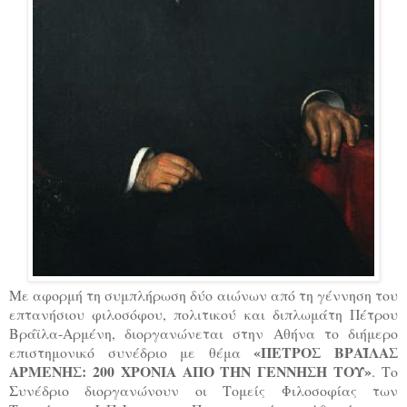
Με αφορμή τη συμπλήρωση δύο αιώνων από τη γέννηση του
επτανήσιου φιλοσόφου, πολιτικού και διπλωμάτη Πέτρου
Βράϊλα-Αρμένη, διοργανώνεται στην Αθήνα το διήμερο
«ΠΕΤΡΟΣ ΒΡΑΪΛΑΣ
επιστημονικό συνέδριο με θέμα
ΑΡΜΕΝΗΣ: 200 XΡΟΝΙΑ ΑΠΟ ΤΗΝ ΓΕΝΝΗΣΗ ΤΟΥ»
. Το
Συνέδριο διοργανώνουν οι Τομείς Φιλοσοφίας των