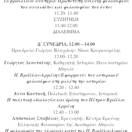
Το βραϊλιανό σύστημα: Πρωτότυπη σύζευξη φιλοσοφίας
του συνειδότος και φιλοσοφίας του όντος
11.20- 11.40
ΣΥΖΗΤΗΣΗ
11.40-12.00
ΔΙΑΛΕΙΜΜΑ
Δ΄ ΣΥΝΕΔΡΙΑ, 12.00 – 14.00
Προεδρείο: Γιώργος Βλαχάκης- Νίκος Κουρκουμέλης
12.00- 12.20
Γεώργιος Λεοντσίνης
, Καθηγητής Ιστορίας Πανεπιστημίου
Αθηνών
Π. Βράϊλας-Αρμένης:Εφαρμογές του ιστορικού
φιλοσόφου στη μελέτη της ιστορίας
12.20 – 12.40
Άννα Κοντονή
, Πολιτικός Επιστήμονας, Ιστορικός
Η πολιτική ιδεολογία και δράση του Πέτρου Βράϊλα-
Αρμένη
12.40 – 13.00
Απόστολος Σταβέλας
, Ερευνητής, Κέντρο Ερεύνης
Ελληνικής Φιλοσοφίας της Ακαδημίας Αθηνών
H φιλοσοφία της γλώσσας κατά τον Π. Βράϊλα-Αρμένη