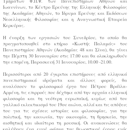
Τμημάτων Φ.Π.Ψ. των Πανεπιστημίων Αθηνών και
Ιωαννίνων, το Κέντρο Ερεύνης της Ελληνικής Φιλοσοφίας
της Ακαδημίας Αθηνών, τo Ίδρυμα Ερεύνης και Εκδόσεων
Νεοελληνικής Φιλοσοφίας και η Αναγνωστική Εταιρεία
Κερκύρας.
Η έναρξη των εργασιών του Συνεδρίου, το οποίο θα
πραγματοποιηθεί στο κτήριο «Κωστής Παλαμάς» του
Πανεπιστημίου Αθηνών (Ακαδημίας 48 και Σίνα), θα γίνει
την Πέμπτη 30 Ιανουαρίου στις 17.00 και θα ολοκληρωθούν
την επομένη, Παρασκευή 31 Ιανουαρίου, 10.00 -21.00.
Περισσότεροι από 20 έγκριτοι επιστήμονες από ελληνικά
πανεπιστημιακά ιδρύματα και άλλους φορείς, θα
αναλύσουν το φιλοσοφικό έργο του Πέτρου Βράϊλα-
Αρμένη, τις επιρροές που δέχτηκε από την αρχαία ελληνική
φιλοσοφία και τη νεότερη ευρωπαϊκή, κυρίως από τον
γαλλικό εκλεκτικισμό του 19ου αιώνα, αλλά και τις απόψεις
του για τις σχέσεις ιστορίας και φιλοσοφίας, για την
πολιτική, την κοινωνία, την οικονομία, τη θρησκεία, την
αισθητική και ιδιαίτερα τη μουσική. Oι ανακοινώσεις θα
καλύψουν ένα ευρύ φάσμα του θεωρητικού έργου ενός