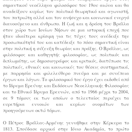
σημαντικού νεοέλληνα φιλοσόφου του 19ου αιώνα και θα
αναδείξουν κυρίως τον πολιτικό θεωρητικό και αγωνιστή,
τον πατριώτη αλλά και τον ανήσυχο και κοινωνικά ενεργό
διανοούμενο και άνθρωπο. Η ζωή και η δράση του Βράϊλα
στον χώρο των Ιονίων Νήσων σε μια ιστορική εποχή που
ήταν ιδιαίτερα κρίσιμη για τις τύχες τους ανέδειξε την
προσωπικότητά του και κατέδειξε το πόσο σημαντική είναι
στην πολιτική η σύζευξη θεωρίας και πράξης. Ο Βράϊλας, ως
φιλόσοφος και καθηγητής φιλοσοφίας, ως πολιτικός και
διπλωμάτης, ως δημοσιογράφος και κριτικός, διατύπωσε τις
πολιτικές, εθνικές και κοινωνικές του θέσεις συστηματικά,
με παρρησία και φιλελεύθερο πνεύμα και με συνέπεια
έργων και λόγων. Το φιλοσοφικό του έργο έχει εκδοθεί από
το Ίδρυμα Ερεύνης και Εκδόσεων Νεοελληνικής Φιλοσοφίας
και το Εθνικό Ίδρυμα Ερευνών, από το 1966 μέχρι το 2004,
σε 9 τόμους εκ των οποίων ο τελευταίος περιέχει τα
ευρετήρια εννοιών και κυρίων ονομάτων των
προηγούμενων οκτώ τόμων.
Ο Πέτρος Βράϊλας-Αρμένης γεννήθηκε στην Κέρκυρα το
1813. Σπούδασε αρχικά στην Ιόνιο Ακαδημία, το πρώτο