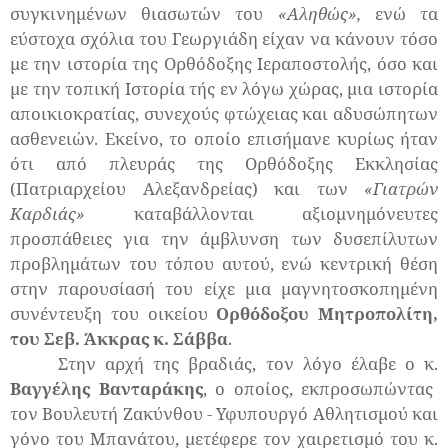
συγκινημένων θιασωτών του
«Αληθώς»,
ενώ τα
εύστοχα σχόλια του Γεωργιάδη είχαν να κάνουν τόσο
με την ιστορία της Ορθόδοξης Ιεραποστολής, όσο και
με την τοπική Ιστορία τής εν λόγω χώρας, μια ιστορία
αποικιοκρατίας, συνεχούς φτώχειας και αδυσώπητων
ασθενειών. Εκείνο, το οποίο επισήμανε κυρίως ήταν
ότι από πλευράς της Ορθόδοξης Εκκλησίας
(Πατριαρχείου Αλεξανδρείας) και των
«Γιατρών
Καρδιάς»
καταβάλλονται αξιομνημόνευτες
προσπάθειες για την άμβλυνση των δυσεπίλυτων
προβλημάτων του τόπου αυτού, ενώ κεντρική θέση
στην παρουσίασή του είχε μια μαγνητοσκοπημένη
συνέντευξη του οικείου
Ορθόδοξου Μητροπολίτη,
του Σεβ. Άκκρας κ. Σάββα
.
Στην αρχή της βραδιάς, τον λόγο έλαβε ο κ.
Βαγγέλης Βανταράκης
, ο οποίος, εκπροσωπώντας
τον Βουλευτή Ζακύνθου - Υφυπουργό Αθλητισμού και
γόνο του Μπανάτου, μετέφερε τον χαιρετισμό του κ.