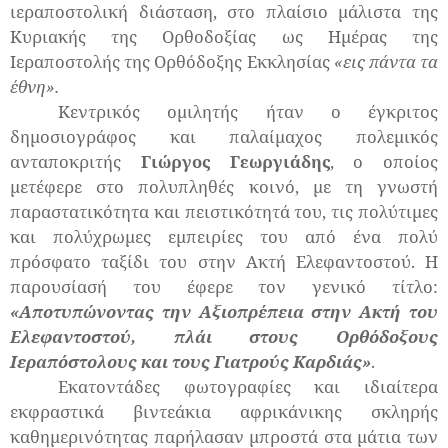
ιεραποστολική διάσταση, στο πλαίσιο μάλιστα της
Κυριακής της Ορθοδοξίας ως Ημέρας της
Ιεραποστολής της Ορθόδοξης Εκκλησίας
«εις πάντα τα
έθνη».
Κεντρικός ομιλητής ήταν ο έγκριτος
δημοσιογράφος και παλαίμαχος πολεμικός
ανταποκριτής
Γιώργος Γεωργιάδης
, ο οποίος
μετέφερε στο πολυπληθές κοινό, με τη γνωστή
παραστατικότητα και πειστικότητά του, τις πολύτιμες
και πολύχρωμες εμπειρίες του από ένα πολύ
πρόσφατο ταξίδι του στην Ακτή Ελεφαντοστού. Η
παρουσίασή του έφερε τον γενικό τίτλο:
«Αποτυπώνοντας την Αξιοπρέπεια στην Ακτή του
Ελεφαντοστού, πλάι στους Ορθόδοξους
Ιεραπόστολους και τους Γιατρούς Καρδιάς»
.
Εκατοντάδες φωτογραφίες και ιδιαίτερα
εκφραστικά βιντεάκια αφρικάνικης σκληρής
καθημερινότητας παρήλασαν μπροστά στα μάτια των