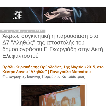
Τρίτη 3 Μαρτίου 2015
Άκρως συγκινητική η παρουσίαση στο
Δ7 "Αληθώς" της αποστολής του
δημοσιογράφου Γ. Γεωργιάδη στην Ακτή
Ελεφαντοστού
Βράδυ Κυριακής της Ορθοδοξίας, 1ης Μαρτίου 2015, στο
Κέντρο Λόγου "Αληθώς" | Παναγούλα Μπανάτου
Φωτογραφίες: Ιωάννης Πορφύριος Καποδίστριας