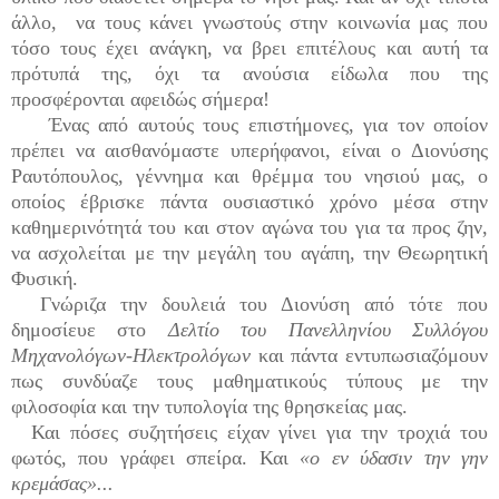
άλλο, να τους κάνει γνωστούς στην κοινωνία μας που
τόσο τους έχει ανάγκη, να βρει επιτέλους και αυτή τα
πρότυπά της, όχι τα ανούσια είδωλα που της
προσφέρονται αφειδώς σήμερα!
Ένας από αυτούς τους επιστήμονες, για τον οποίον
πρέπει να αισθανόμαστε υπερήφανοι, είναι ο Διονύσης
Ραυτόπουλος, γέννημα και θρέμμα του νησιού μας, ο
οποίος έβρισκε πάντα ουσιαστικό χρόνο μέσα στην
καθημερινότητά του και στον αγώνα του για τα προς ζην,
να ασχολείται με την μεγάλη του αγάπη, την Θεωρητική
Φυσική.
Γνώριζα την δουλειά του Διονύση από τότε που
δημοσίευε στο
Δελτίο του Πανελληνίου Συλλόγου
Μηχανολόγων-Ηλεκτρολόγων
και πάντα εντυπωσιαζόμουν
πως συνδύαζε τους μαθηματικούς τύπους με την
φιλοσοφία και την τυπολογία της θρησκείας μας.
Και πόσες συζητήσεις είχαν γίνει για την τροχιά του
φωτός, που γράφει σπείρα. Και
«ο εν ύδασιν την γην
κρεμάσας»...