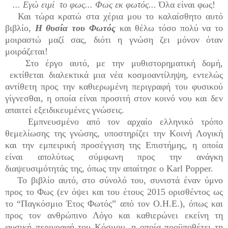
... Εγώ ειμί το φως... Φως εκ φωτός...
Όλα είναι φως!
Και τώρα κρατώ στα χέρια μου το καλαίσθητο αυτό
βιβλίο,
Η θυσία του Φωτός
και θέλω τόσο πολύ να το
μοιραστώ μαζί σας, διότι η γνώση ζει μόνον όταν
μοιράζεται!
Στο έργο αυτό, με την μυθιστορηματική δομή,
εκτίθεται διαλεκτικά μια νέα κοσμοαντίληψη, εντελώς
αντίθετη προς την καθιερωμένη περιγραφή του φυσικού
γίγνεσθαι, η οποία είναι προσιτή στον κοινό νου και δεν
απαιτεί εξειδικευμένες γνώσεις.
Εμπνευσμένο από τον αρχαίο ελληνικό τρόπο
θεμελίωσης της γνώσης, υποστηρίζει την Κοινή Λογική
και την εμπειρική προσέγγιση της Επιστήμης, η οποία
είναι απολύτως σύμφωνη προς την ανάγκη
διαψευσιμότητάς της, όπως την απαίτησε ο Karl Popper.
Το βιβλίο αυτό, στο σύνολό του, συνιστά έναν ύμνο
προς το Φως (εν όψει και του έτους 2015 ορισθέντος ως
το “Παγκόσμιο Έτος Φωτός” από τον Ο.Η.Ε.), όπως και
προς τον ανθρώπινο Λόγο και καθιερώνει εκείνη τη
φυσική περιγραφή του Κόσμου, η οποία προϋποθέτει τη