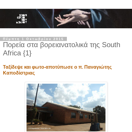
Πέμπτη 1 Οκτωβρίου 2015
Πορεία στα βορειανατολικά της South
Africa {1}
Ταξίδεψε και φωτο-αποτύπωσε ο π. Παναγιώτης
Καποδίστριας