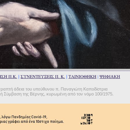
ΣΗ Π.Κ.
ΣΥΝΕΝΤΕΥΞΕΙΣ Π. Κ.
ΤΑΙΝΙΟΘΗΚΗ
|
|
|
ΨΗΦΙΑΚΗ
γραπτή άδεια του υπεύθυνου π. Παναγιώτη Καποδίστρια
θνή Σύμβαση της Βέρνης, κυρωμένη από τον νόμο 100/1975.