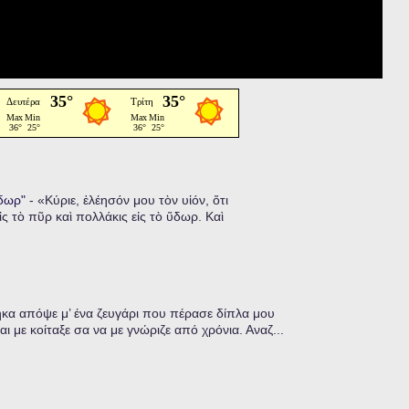
ὕδωρ"
-
«Κύριε, ἐλέησόν μου τὸν υἱόν, ὅτι
ἰς τὸ πῦρ καὶ πολλάκις εἰς τὸ ὕδωρ. Καὶ
α απόψε μ’ ένα ζευγάρι που πέρασε δίπλα μου
ι με κοίταξε σα να με γνώριζε από χρόνια. Αναζ...