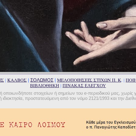
ΗΣ
ΚΑΛΒΟΣ
ΜΕΛΟΠΟΙΗΣΕΙΣ ΣΤΙΧΩΝ Π. Κ
ΠΟΙΗ
|
ΣΟΛΩΜΟΣ
|
|
. |
ΒΙΒΛΙΟΘΗΚΗ
|
ΠΙΝΑΚΑΣ ΕΛΕΓΧΟΥ
οποιωνδήποτε στοιχείων ή σημείων του e-περιοδικού μας, χωρίς 
 ιδιοκτησία, προστατευόμενη από τον νόμο 2121/1993 και την Διε