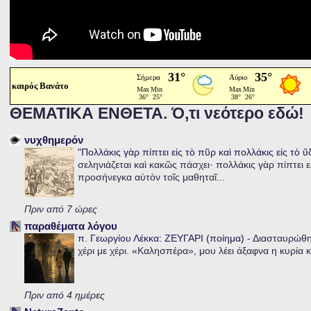
καιρός Βανάτο
ΘΕΜΑΤΙΚΑ ΕΝΘΕΤΑ. Ό,τι νεότερο εδώ!
νυχθημερόν
"Πολλάκις γὰρ πίπτει εἰς τὸ πῦρ καὶ πολλάκις εἰς τὸ 
σεληνιάζεται καὶ κακῶς πάσχει· πολλάκις γὰρ πίπτει ε
προσήνεγκα αὐτὸν τοῖς μαθηταῖ...
Πριν από 7 ώρες
παραθέματα λόγου
π. Γεωργίου Λέκκα: ΖΕΥΓΑΡΙ (ποίημα)
-
Διασταυρώθηκ
χέρι με χέρι. «Καλησπέρα», μου λέει άξαφνα η κυρία κα
Πριν από 4 ημέρες