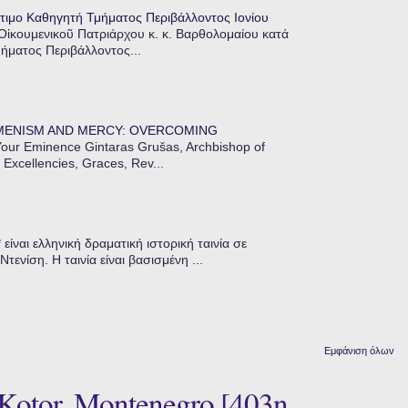
τιμο Καθηγητή Τμήματος Περιβάλλοντος Ιονίου
 Οἰκουμενικοῦ Πατριάρχου κ. κ. Βαρθολομαίου κατά
μήματος Περιβάλλοντος...
MENISM AND MERCY: OVERCOMING
our Eminence Gintaras Grušas, Archbishop of
 Excellencies, Graces, Rev...
ίναι ελληνική δραματική ιστορική ταινία σε
ενίση. Η ταινία είναι βασισμένη ...
Εμφάνιση όλων
otor, Montenegro [403η