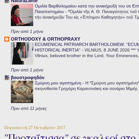
NaturaZante
Ομιλία Βαρθολομαίου κατά την ανακήρυξή του σε Επί
Πανεπιστημίου
-
*Ὁμιλία τῆς Α. Θ. Παναγιότητος τοῦ
τήν ἀνακήρυξίν Του εἰς «Ἐπίτιμον Καθηγητήν» τοῦ Τ
Πριν από 1 μήνα
ORTHODOXY & ORTHOPRAXY
ECUMENICAL PATRIARCH BARTHOLOMEW: “ECU
HISTORICAL INERTIA”
-
VILNIUS, 8 JUNE 2026 *** Y
Vilnius, beloved brother in the Lord, Your Eminences,
Πριν από 1 μήνα
βουστροφηδόν
Σμύρνη μου αγαπημένη
-
Η *Σμύρνη μου αγαπημένη* ε
σκηνοθεσία Γρηγόρη Καραντινάκη και σενάριο Μιμής Ντ
Πριν από 11 μήνες
Παρασκευή 27 Οκτωβρίου 2017
"Πορταΐτισσα" σε γκαλερί στο K