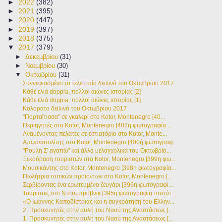
►
2022
(382)
►
2021
(395)
►
2020
(447)
►
2019
(397)
►
2018
(375)
▼
2017
(379)
►
Δεκεμβρίου
(31)
►
Νοεμβρίου
(30)
▼
Οκτωβρίου
(31)
Συννεφιασμένο το τελευταίο δειλινό του Οκτωβρίου 2017
Κάθε ελιά doppia, πολλοί αιώνες ιστορίας [2]
Κάθε ελιά doppia, πολλοί αιώνες ιστορίας [1]
Κολοράτο δειλινό του Οκτωβρίου 2017
"Πορταΐτισσα" σε γκαλερί στο Kotor, Montenegro [40...
Περιηγητές στο Kotor, Montenegro [402η φωτογραφία ...
Αναμένοντας πελάτες σε εστιατόριο στο Kotor, Monte...
Απωανατολίτης στο Kotor, Montenegro [400ή φωτογραφ...
"Ρούλη Σ' αγαπώ" και άλλα μελαγχολικά του Οκτωβρίο...
Ξεκούραση τουριστών στο Kotor, Montenegro [399η φω...
Μουσικάντης στο Kotor, Montenegro [398η φωτογραφία...
Πωλήτρια τοπικών προϊόντων στο Kotor, Montenegro [...
Σερβίροντας ένα ερωτευμένο ζευγάρι [396η φωτογραφί...
Τουρίστες στο Ντουμπρόβνικ [395η φωτογραφία ταυτότ...
«Ο Ιωάννης Καποδίστριας και η συγκρότηση του Ελλην...
2. Προσκυνητές στην αυλή του Ναού της Αναστάσεως [...
1. Προσκυνητές στην αυλή του Ναού της Αναστάσεως [...