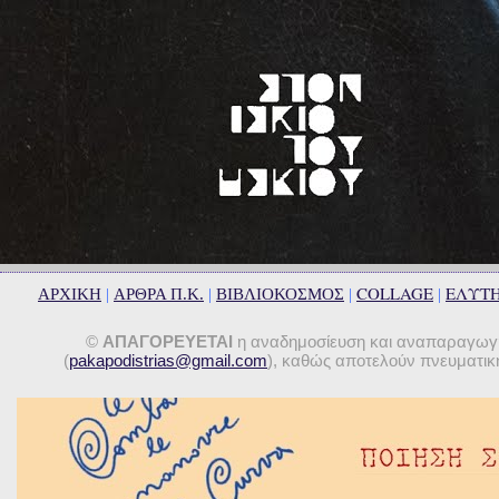
COLLAGE
ΕΛΥΤ
ΑΡΧΙΚΗ
|
ΑΡΘΡΑ Π.Κ.
|
ΒΙΒΛΙΟΚΟΣΜΟΣ
|
|
©
ΑΠΑΓΟΡΕΥΕΤΑΙ
η αναδημοσίευση και αναπαραγωγή 
(
pakapodistrias@gmail.com
), καθώς αποτελούν πνευματική