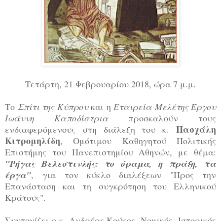
Τετάρτη, 21 Φεβρουαρίου 2018, ώρα 7 μ.μ.
Το
Σπίτι της Κύπρου
και η
Εταιρεία Μελέτης Έργου
Ιωάννη Καποδίστρια
προσκαλούν τους
Πασχάλη
ενδιαφερόμενους στη διάλεξη του κ.
Κιτρομηλίδη
, Ομότιμου Καθηγητού Πολιτικής
Επιστήμης του Πανεπιστημίου Αθηνών, με θέμα:
"Ρήγας Βελεστινλής: το όραμα, η πράξη, τα
έργα"
, για τον κύκλο διαλέξεων "Προς την
Επανάσταση και τη συγκρότηση του Ελληνικού
Κράτους".
Συντονίζει ο κ. Ανδρέας Κούκος, Νομικός, Ιστορικός