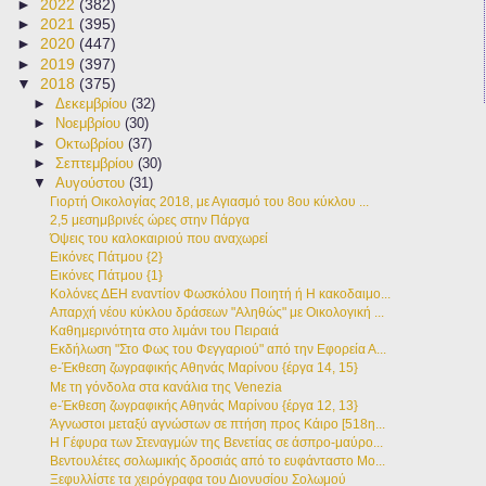
►
2022
(382)
►
2021
(395)
►
2020
(447)
►
2019
(397)
▼
2018
(375)
►
Δεκεμβρίου
(32)
►
Νοεμβρίου
(30)
►
Οκτωβρίου
(37)
►
Σεπτεμβρίου
(30)
▼
Αυγούστου
(31)
Γιορτή Οικολογίας 2018, με Αγιασμό του 8ου κύκλου ...
2,5 μεσημβρινές ώρες στην Πάργα
Όψεις του καλοκαιριού που αναχωρεί
Εικόνες Πάτμου {2}
Εικόνες Πάτμου {1}
Κολόνες ΔΕΗ εναντίον Φωσκόλου Ποιητή ή Η κακοδαιμο...
Απαρχή νέου κύκλου δράσεων "Αληθώς" με Οικολογική ...
Καθημερινότητα στο λιμάνι του Πειραιά
Εκδήλωση "Στο Φως του Φεγγαριού" από την Εφορεία Α...
e-Έκθεση ζωγραφικής Αθηνάς Μαρίνου {έργα 14, 15}
Με τη γόνδολα στα κανάλια της Venezia
e-Έκθεση ζωγραφικής Αθηνάς Μαρίνου {έργα 12, 13}
Άγνωστοι μεταξύ αγνώστων σε πτήση προς Κάιρο [518η...
Η Γέφυρα των Στεναγμών της Βενετίας σε άσπρο-μαύρο...
Βεντουλέτες σολωμικής δροσιάς από το ευφάνταστο Μο...
Ξεφυλλίστε τα χειρόγραφα του Διονυσίου Σολωμού