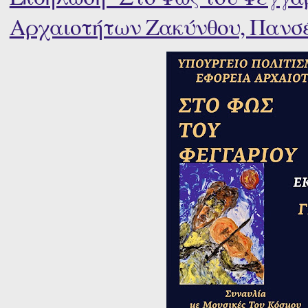
Αρχαιοτήτων Ζακύνθου, Πανσέ