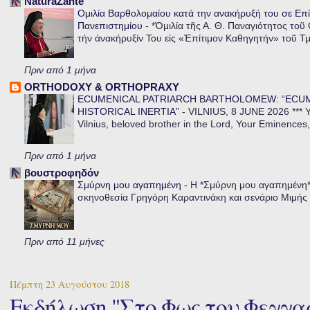
NaturaZante
Ομιλία Βαρθολομαίου κατά την ανακήρυξή του σε Επί
Πανεπιστημίου
-
*Ὁμιλία τῆς Α. Θ. Παναγιότητος τοῦ
τήν ἀνακήρυξίν Του εἰς «Ἐπίτιμον Καθηγητήν» τοῦ Τ
Πριν από 1 μήνα
ORTHODOXY & ORTHOPRAXY
ECUMENICAL PATRIARCH BARTHOLOMEW: “ECU
HISTORICAL INERTIA”
-
VILNIUS, 8 JUNE 2026 *** Y
Vilnius, beloved brother in the Lord, Your Eminences,
Πριν από 1 μήνα
βουστροφηδόν
Σμύρνη μου αγαπημένη
-
Η *Σμύρνη μου αγαπημένη* ε
σκηνοθεσία Γρηγόρη Καραντινάκη και σενάριο Μιμής Ντ
Πριν από 11 μήνες
Πέμπτη 23 Αυγούστου 2018
Εκδήλωση "Στο Φως του Φεγγα