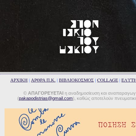
COLLAGE
ΕΛΥΤ
ΑΡΧΙΚΗ
|
ΑΡΘΡΑ Π.Κ.
|
ΒΙΒΛΙΟΚΟΣΜΟΣ
|
|
©
ΑΠΑΓΟΡΕΥΕΤΑΙ
η αναδημοσίευση και αναπαραγωγή 
(
pakapodistrias@gmail.com
), καθώς αποτελούν πνευματική