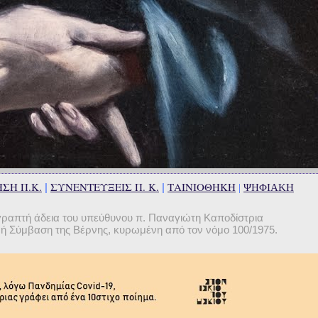
ΣΗ Π.Κ.
ΣΥΝΕΝΤΕΥΞΕΙΣ Π. Κ.
ΤΑΙΝΙΟΘΗΚΗ
|
|
|
ΨΗΦΙΑΚΗ
γραπτή άδεια του υπεύθυνου π. Παναγιώτη Καποδίστρια
θνή Σύμβαση της Βέρνης, κυρωμένη από τον νόμο 100/1975.