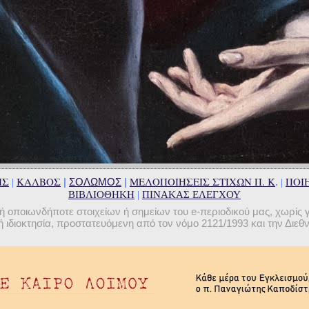
ΗΣ
ΚΑΛΒΟΣ
ΜΕΛΟΠΟΙΗΣΕΙΣ ΣΤΙΧΩΝ Π. Κ
ΠΟΙΗ
|
ΣΟΛΩΜΟΣ
|
|
. |
ΒΙΒΛΙΟΘΗΚΗ
|
ΠΙΝΑΚΑΣ ΕΛΕΓΧΟΥ
οποιωνδήποτε στοιχείων ή σημείων του e-περιοδικού μας, χωρίς 
 ιδιοκτησία, προστατευόμενη από τον νόμο 2121/1993 και την Διε