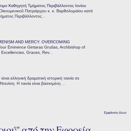
τιμο Καθηγητή Τμήματος Περιβάλλοντος Ιονίου
 Οἰκουμενικοῦ Πατριάρχου κ. κ. Βαρθολομαίου κατά
μήματος Περιβάλλοντος...
MENISM AND MERCY: OVERCOMING
our Eminence Gintaras Grušas, Archbishop of
 Excellencies, Graces, Rev...
ίναι ελληνική δραματική ιστορική ταινία σε
ενίση. Η ταινία είναι βασισμένη ...
Εμφάνιση όλων
ριού" από την Εφορεία