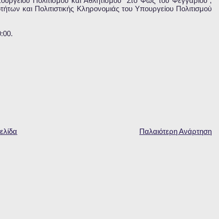
ργείου Πολιτισμού και Αθλητισμού "Στο Φως του Φεγγαριού",
τήτων και Πολιτιστικής Κληρονομιάς του Υπουργείου Πολιτισμού
:00.
ελίδα
Παλαιότερη Ανάρτηση