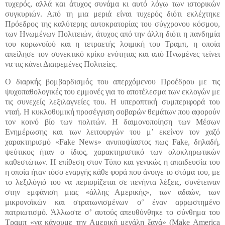
τυχερός, αλλά και άτυχος συνάμα κι αυτό λόγω των ιστορικών
συγκυριών. Από τη μια μεριά είναι τυχερός διότι εκλέχτηκε
Πρόεδρος της καλύτερης αυτοκρατορίας του σύγχρονου κόσμου,
των Ηνωμένων Πολιτειών, άτυχος από την άλλη διότι η πανδημία
του κορωνοϊού και η τετραετής λοιμική του Τραμπ, η οποία
απείλησε τον συνεκτικό κρίκο ενότητας και από Ηνωμένες τείνει
να τις κάνει Διαιρεμένες Πολιτείες.
Ο διαρκής βομβαρδισμός του απερχόμενου Προέδρου με τις
ψυχοπαθολογικές του εμμονές για το αποτέλεσμα των εκλογών με
τις συνεχείς λεξιλαγνείες του. Η υπεροπτική συμπεριφορά του
νταή. Η κυκλοθυμική προσέγγιση σοβαρών θεμάτων που αφορούν
τον κοινό βίο των πολιτών. Η δαιμονοποίηση των Μέσων
Ενημέρωσης και των λειτουργών του μ’ εκείνον τον χαζό
χαρακτηρισμό «Fake News» ανυποψίαστος πως Fake, δηλαδή,
ψεύτικος ήταν ο ίδιος, χαρακτηριστικό των ολοκληρωτικών
καθεστώτων. Η επίθεση στον Τύπο και γενικώς η απαιδευσία του
η οποία ήταν τόσο εναργής κάθε φορά που άνοιγε το στόμα του, με
το λεξιλόγιό του να περιορίζεται σε πενήντα λέξεις, συνέτειναν
στην εμφάνιση μιας «άλλης Αμερικής», των αδαών, των
μικρονοϊκών και στρατωνισμένων σ’ έναν αρρωστημένο
πατριωτισμό. Άλλωστε σ’ αυτούς απευθύνθηκε το σύνθημα του
Τραμπ «να κάνουμε την Αμερική μεγάλη ξανά» (Make America