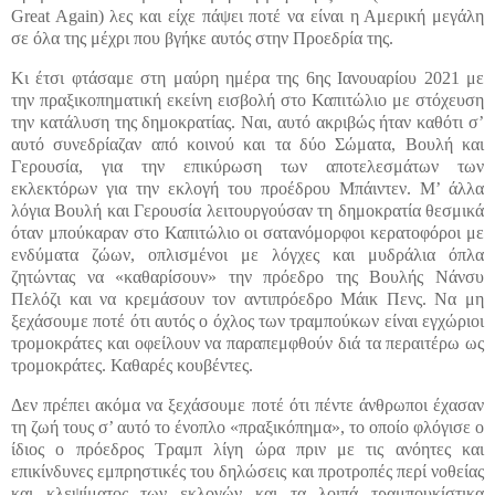
Great Again) λες και είχε πάψει ποτέ να είναι η Αμερική μεγάλη
σε όλα της μέχρι που βγήκε αυτός στην Προεδρία της.
Κι έτσι φτάσαμε στη μαύρη ημέρα της 6ης Ιανουαρίου 2021 με
την πραξικοπηματική εκείνη εισβολή στο Καπιτώλιο με στόχευση
την κατάλυση της δημοκρατίας. Ναι, αυτό ακριβώς ήταν καθότι σ’
αυτό συνεδρίαζαν από κοινού και τα δύο Σώματα, Βουλή και
Γερουσία, για την επικύρωση των αποτελεσμάτων των
εκλεκτόρων για την εκλογή του προέδρου Μπάιντεν. Μ’ άλλα
λόγια Βουλή και Γερουσία λειτουργούσαν τη δημοκρατία θεσμικά
όταν μπούκαραν στο Καπιτώλιο οι σατανόμορφοι κερατοφόροι με
ενδύματα ζώων, οπλισμένοι με λόγχες και μυδράλια όπλα
ζητώντας να «καθαρίσουν» την πρόεδρο της Βουλής Νάνσυ
Πελόζι και να κρεμάσουν τον αντιπρόεδρο Μάικ Πενς. Να μη
ξεχάσουμε ποτέ ότι αυτός ο όχλος των τραμπούκων είναι εγχώριοι
τρομοκράτες και οφείλουν να παραπεμφθούν διά τα περαιτέρω ως
τρομοκράτες. Καθαρές κουβέντες.
Δεν πρέπει ακόμα να ξεχάσουμε ποτέ ότι πέντε άνθρωποι έχασαν
τη ζωή τους σ’ αυτό το ένοπλο «πραξικόπημα», το οποίο φλόγισε ο
ίδιος ο πρόεδρος Τραμπ λίγη ώρα πριν με τις ανόητες και
επικίνδυνες εμπρηστικές του δηλώσεις και προτροπές περί νοθείας
και κλεψίματος των εκλογών και τα λοιπά τραμπουκίστικα