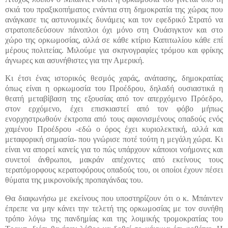
σκιά του πραξικοπήματος ενάντια στη δημοκρατία της χώρας που
ανάγκασε τις αστυνομικές δυνάμεις και τον εφεδρικό Στρατό να
στρατοπεδεύσουν πάνοπλοι όχι μόνο στη Ουάσιγκτον και στο
χώρο της ορκωμοσίας, αλλά σε κάθε κτίριο Καπιτωλίου κάθε επί
μέρους πολιτείας. Μιλούμε για σκηνογραφίες τρόμου και φρίκης
άγνωρες και ασυνήθιστες για την Αμερική.
Κι έτσι ένας ιστορικός θεσμός χαράς, ανάτασης, δημοκρατίας
όπως είναι η ορκωμοσία του Προέδρου, δηλαδή ουσιαστικά η
θεατή μεταβίβαση της εξουσίας από τον απερχόμενο Πρόεδρο,
στον ερχόμενο, έχει επισκιαστεί από τον φόβο μήπως
ενορχηστρωθούν έκτροπα από τους αφιονισμένους οπαδούς ενός
χαμένου Προέδρου -εδώ ο όρος έχει κυριολεκτική, αλλά και
μεταφορική σημασία- που γνώρισε ποτέ τούτη η μεγάλη χώρα. Κι
είναι να απορεί κανείς για το πώς υπάρχουν κάποιοι νοήμονες και
συνετοί άνθρωποι, μακράν απέχοντες από εκείνους τους
τερατόμορφους κερατοφόρους οπαδούς του, οι οποίοι έχουν πέσει
θύματα της μικρονοϊκής προπαγάνδας του.
Θα διαφωνήσω με εκείνους που υποστηρίζουν ότι ο κ. Μπάιντεν
έπρεπε να μην κάνει την τελετή της ορκωμοσίας με τον συνήθη
τρόπο λόγω της πανδημίας και της λοιμικής τρομοκρατίας του