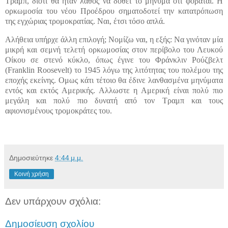
Τραμπ, διότι θα ήταν λάθος να δοθεί το μήνυμα ότι φοβάται. Η
ορκωμοσία του νέου Προέδρου σηματοδοτεί την κατατρόπωση
της εγχώριας τρομοκρατίας. Ναι, έτσι τόσο απλά.
Αλήθεια υπήρχε άλλη επιλογή; Νομίζω ναι, η εξής: Να γινόταν μία
μικρή και σεμνή τελετή ορκωμοσίας στον περίβολο του Λευκού
Οίκου σε στενό κύκλο, όπως έγινε του Φράνκλιν Ρούζβελτ
(Franklin Roosevelt) το 1945 λόγω της λιτότητας του πολέμου της
εποχής εκείνης. Ομως κάτι τέτοιο θα έδινε λανθασμένα μηνύματα
εντός και εκτός Αμερικής. Αλλωστε η Αμερική είναι πολύ πιο
μεγάλη και πολύ πιο δυνατή από τον Τραμπ και τους
αφιονισμένους τρομοκράτες του.
Δημοσιεύτηκε
4:44 μ.μ.
Κοινή χρήση
Δεν υπάρχουν σχόλια:
Δημοσίευση σχολίου