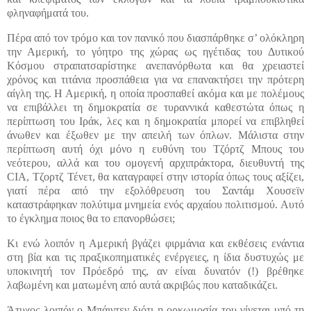
φληναφήματά του.
Πέρα από τον τρόμο και τον πανικό που διασπάρθηκε σ’ ολόκληρη
την Αμερική, το γόητρο της χώρας ως ηγέτιδας του Δυτικού
Κόσμου στραπατσαρίστηκε ανεπανόρθωτα και θα χρειαστεί
χρόνος και τιτάνια προσπάθεια για να επανακτήσει την πρότερη
αίγλη της. Η Αμερική, η οποία προσπαθεί ακόμα και με πολέμους
να επιβάλλει τη δημοκρατία σε τυραννικά καθεστώτα όπως η
περίπτωση του Ιράκ, λες και η δημοκρατία μπορεί να επιβληθεί
άνωθεν και έξωθεν με την απειλή των όπλων. Μάλιστα στην
περίπτωση αυτή όχι μόνο η ευθύνη του Τζόρτζ Μπους του
νεότερου, αλλά και του ομογενή αρχιπράκτορα, διευθυντή της
CIA, Τζορτζ Τένετ, θα καταγραφεί στην ιστορία όπως τους αξίζει,
γιατί πέρα από την εξολόθρευση του Σαντάμ Χουσεϊν
καταστράφηκαν πολύτιμα μνημεία ενός αρχαίου πολιτισμού. Αυτό
το έγκλημα ποιος θα το επανορθώσει;
Κι ενώ λοιπόν η Αμερική βγάζει φιρμάνια και εκθέσεις ενάντια
στη βία και τις πραξικοπηματικές ενέργειες, η ίδια δυστυχώς με
υποκινητή τον Πρόεδρό της, αν είναι δυνατόν (!) βρέθηκε
λαβωμένη και ματωμένη από αυτά ακριβώς που καταδικάζει.
Άτυχος λοιπόν ο Μπάιντεν διότι η ορκωμοσία του γίνεται υπό τη