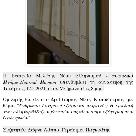
Η
Εταιρεία Μελέτης Νέου Ελληνισμού - περιοδικό
Μνήμων/Journal Mnimon
υπενθυμίζει τη συνάντηση της
Τετάρτης, 12.5.2021, στον Μνήμονα στις 8 μ.μ..
Ομιλητής θα είναι ο Δρ Ιστορίας Νίκος Καποδίστριας, με
θέμα:
"Άνθρωποι έντιμοι ή εξόριστοι πειρατές; Η εμπλοκή
των ελληνορθόδοξων βενετών υπηκόων στην εξέγερση των
Ορλωφικών"
.
Συζητητές: Δάφνη Λάππα, Γεράσιμος Παγκράτης