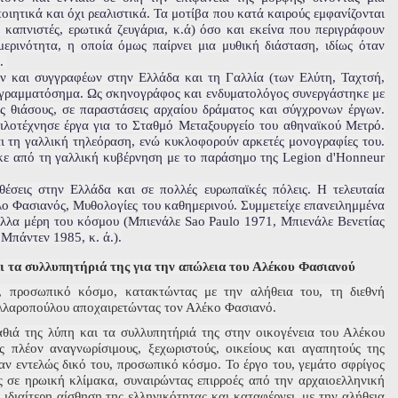
οιητικά και όχι ρεαλιστικά. Τα μοτίβα που κατά καιρούς εμφανίζονται
καπνιστές, ερωτικά ζευγάρια, κ.ά) όσο και εκείνα που περιγράφουν
ερινότητα, η οποία όμως παίρνει μια μυθική διάσταση, ιδίως όταν
ς.
ν και συγγραφέων στην Ελλάδα και τη Γαλλία (των Ελύτη, Ταχτσή,
αι γραμματόσημα. Ως σκηνογράφος και ενδυματολόγος συνεργάστηκε με
 θιάσους, σε παραστάσεις αρχαίου δράματος και σύγχρονων έργων.
 φιλοτέχνησε έργα για το Σταθμό Μεταξουργείο του αθηναϊκού Μετρό.
και τη γαλλική τηλεόραση, ενώ κυκλοφορούν αρκετές μονογραφίες του.
ε από τη γαλλική κυβέρνηση με το παράσημο της Legion d'Honneur
έσεις στην Ελλάδα και σε πολλές ευρωπαϊκές πόλεις. Η τελευταία
λο Φασιανός, Μυθολογίες του καθημερινού. Συμμετείχε επανειλημμένα
 άλλα μέρη του κόσμου (Μπιενάλε Sao Paulo 1971, Μπιενάλε Βενετίας
Μπάντεν 1985, κ. ά.).
ι τα συλλυπητήριά της για την απώλεια του Αλέκου Φασιανού
υ, προσωπικό κόσμο, κατακτώντας με την αλήθεια του, τη διεθνή
ελλαροπούλου αποχαιρετώντας τον Αλέκο Φασιανό.
θιά της λύπη και τα συλλυπητήριά της στην οικογένεια του Αλέκου
 πλέον αναγνωρίσιμους, ξεχωριστούς, οικείους και αγαπητούς της
ναν εντελώς δικό του, προσωπικό κόσμο. Το έργο του, γεμάτο σφρίγος
ς σε ηρωική κλίμακα, συναιρώντας επιρροές από την αρχαιοελληνική
ιδιαίτερη αίσθηση της ελληνικότητας και καταφέρνει, με την αλήθεια