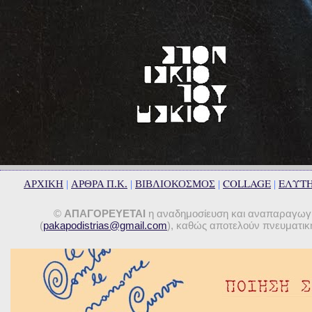
COLLAGE
ΕΛΥΤ
ΑΡΧΙΚΗ
|
ΑΡΘΡΑ Π.Κ.
|
ΒΙΒΛΙΟΚΟΣΜΟΣ
|
|
©
ΑΠΑΓΟΡΕΥΕΤΑΙ
η αναδημοσίευση και αναπαραγωγή 
(
pakapodistrias@gmail.com
), καθώς αποτελούν πνευματική