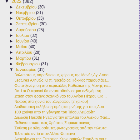
▼
2022
(382)
►
Δεκεμβρίου
(30)
►
Νοεμβρίου
(31)
►
Οκτωβρίου
(33)
►
Σεπτεμβρίου
(30)
►
Αυγούστου
(25)
►
Ιουλίου
(32)
►
Ιουνίου
(40)
►
Μαΐου
(40)
►
Απριλίου
(28)
►
Μαρτίου
(31)
►
Φεβρουαρίου
(31)
▼
Ιανουαρίου
(31)
Βόλτα στους παραδείσιους χώρους της Μονής Αγ. Αποσ...
Lectures Αληθώς: Ο π. Νεκτάριος Πόκκιας παρουσιάζε...
Φωτο-ξενάγηση στο περικαλλές Καθολικό της Μονής τω...
Γιατί οι Ουκρανοί θα αντισταθούν σε μια ενδεχόμενη...
Στάση στον φραγκισκανικό ναό του Αγίου Πέτρου Old ...
Νεκρός στα χιόνια του Ζωγράφου [2 χαϊκού]
Διαδικτυακή εκδήλωση τιμής και μνήμης για τους Δυο...
100 χρόνια από τη γέννηση του Τάσου Λειβαδίτη
Δήλωση Πρέσβη Pyatt για την απώλεια του Αλέκου Φασ...
Πέθανε ο εικαστικός Χρήστος Σαρακατσιάνος
Έκθεση με αδημοσίευτες φωτογραφίες από την τελευτα...
Τελευταίο αντίο στον Αλέκο Φασιανό
Ανακοίνωση της Εταιρείας Κερκυραϊκών Σπουδών για τ...