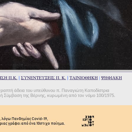
ΣΗ Π.Κ.
ΣΥΝΕΝΤΕΥΞΕΙΣ Π. Κ.
ΤΑΙΝΙΟΘΗΚΗ
|
|
|
ΨΗΦΙΑΚΗ
γραπτή άδεια του υπεύθυνου π. Παναγιώτη Καποδίστρια
θνή Σύμβαση της Βέρνης, κυρωμένη από τον νόμο 100/1975.