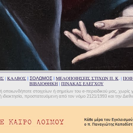
ΗΣ
ΚΑΛΒΟΣ
ΜΕΛΟΠΟΙΗΣΕΙΣ ΣΤΙΧΩΝ Π. Κ
ΠΟΙΗ
|
ΣΟΛΩΜΟΣ
|
|
. |
ΒΙΒΛΙΟΘΗΚΗ
|
ΠΙΝΑΚΑΣ ΕΛΕΓΧΟΥ
οποιωνδήποτε στοιχείων ή σημείων του e-περιοδικού μας, χωρίς 
 ιδιοκτησία, προστατευόμενη από τον νόμο 2121/1993 και την Διε