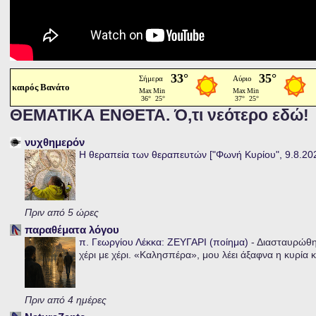
καιρός Βανάτο
ΘΕΜΑΤΙΚΑ ΕΝΘΕΤΑ. Ό,τι νεότερο εδώ!
νυχθημερόν
Η θεραπεία των θεραπευτών ["Φωνή Κυρίου", 9.8.20
Πριν από 5 ώρες
παραθέματα λόγου
π. Γεωργίου Λέκκα: ΖΕΥΓΑΡΙ (ποίημα)
-
Διασταυρώθηκ
χέρι με χέρι. «Καλησπέρα», μου λέει άξαφνα η κυρία κα
Πριν από 4 ημέρες