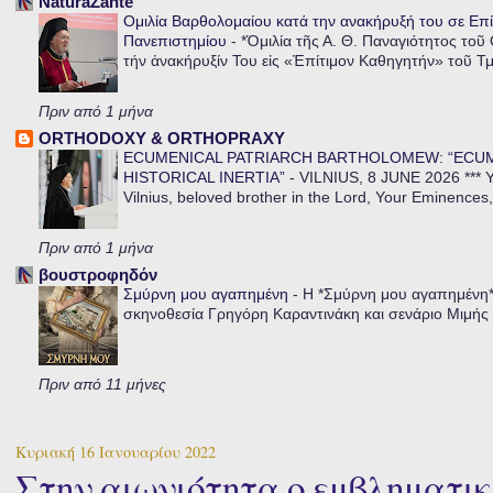
NaturaZante
Ομιλία Βαρθολομαίου κατά την ανακήρυξή του σε Επί
Πανεπιστημίου
-
*Ὁμιλία τῆς Α. Θ. Παναγιότητος τοῦ
τήν ἀνακήρυξίν Του εἰς «Ἐπίτιμον Καθηγητήν» τοῦ Τ
Πριν από 1 μήνα
ORTHODOXY & ORTHOPRAXY
ECUMENICAL PATRIARCH BARTHOLOMEW: “ECU
HISTORICAL INERTIA”
-
VILNIUS, 8 JUNE 2026 *** Y
Vilnius, beloved brother in the Lord, Your Eminences,
Πριν από 1 μήνα
βουστροφηδόν
Σμύρνη μου αγαπημένη
-
Η *Σμύρνη μου αγαπημένη* ε
σκηνοθεσία Γρηγόρη Καραντινάκη και σενάριο Μιμής Ντ
Πριν από 11 μήνες
Κυριακή 16 Ιανουαρίου 2022
Στην αιωνιότητα ο εμβληματι