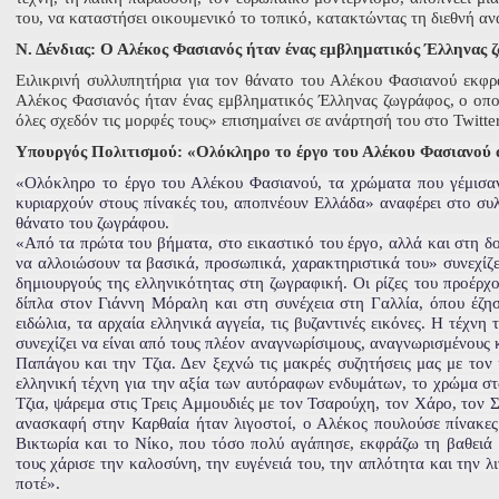
του, να καταστήσει οικουμενικό το τοπικό, κατακτώντας τη διεθνή α
Ν. Δένδιας: Ο Αλέκος Φασιανός ήταν ένας εμβληματικός Έλληνας 
Ειλικρινή συλλυπητήρια για τον θάνατο του Αλέκου Φασιανού εκφρά
Αλέκος Φασιανός ήταν ένας εμβληματικός Έλληνας ζωγράφος, ο οποίο
όλες σχεδόν τις μορφές τους» επισημαίνει σε ανάρτησή του στο Twitte
Υπουργός Πολιτισμού: «Ολόκληρο το έργο του Αλέκου Φασιανού 
«Ολόκληρο το έργο του Αλέκου Φασιανού, τα χρώματα που γέμισαν τ
κυριαρχούν στους πίνακές του, αποπνέουν Ελλάδα» αναφέρει στο συ
θάνατο του ζωγράφου.
«Από τα πρώτα του βήματα, στο εικαστικό του έργο, αλλά και στη δο
να αλλοιώσουν τα βασικά, προσωπικά, χαρακτηριστικά του» συνεχίζε
δημιουργούς της ελληνικότητας στη ζωγραφική. Οι ρίζες του προέρχο
δίπλα στον Γιάννη Μόραλη και στη συνέχεια στη Γαλλία, όπου έζησ
ειδώλια, τα αρχαία ελληνικά αγγεία, τις βυζαντινές εικόνες. Η τέχνη
συνεχίζει να είναι από τους πλέον αναγνωρίσιμους, αναγνωρισμένους
Παπάγου και την Τζια. Δεν ξεχνώ τις μακρές συζητήσεις μας με τον 
ελληνική τέχνη για την αξία των αυτόραφων ενδυμάτων, το χρώμα στ
Τζια, ψάρεμα στις Τρεις Αμμουδιές με τον Τσαρούχη, τον Χάρο, τον 
ανασκαφή στην Καρθαία ήταν λιγοστοί, ο Αλέκος πουλούσε πίνακες 
Βικτωρία και το Νίκο, που τόσο πολύ αγάπησε, εκφράζω τη βαθειά
τους χάρισε την καλοσύνη, την ευγένειά του, την απλότητα και την λι
ποτέ».