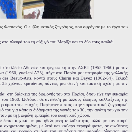
ος Φασιανός. Ο εμ
βληματικός ζωγράφος, που σφράγισε με το έργο του
στο πλευρό του τη σύζυγό του Μαρίζα και τα δύο τους παιδιά.
ί στο Ωδείο Αθηνών και ζωγραφική στην ΑΣΚΤ (1955-1960) με τον
α (1960, γκαλερί Α23), πήγε στο Παρίσι με υποτροφία της γαλλικής
des Βeaux-Αrts, κοντά στους Clairin και Dayez (1962-64). Τελικά
 35 χρόνια, κρατώντας πάντως μια στενή και τακτική σχέση με την
α, στη διάρκεια της διαμονής του στο Παρίσι, όπου είχε την ευκαιρία
ας του 1960. Ωστόσο, σε αντίθεση με άλλους έλληνες καλλιτέχνες της
 ρεύματα της εποχής. Παρέμεινε πιστός στην παραστατική ζωγραφική
μό του για κάποια διδάγματα της γενιάς του 30, την αγάπη του για την
 του με τη βιωμένη εμπειρία του ελληνικού χώρου.
δίδεται αρχικά με μια ηθελημένη απλοϊκότητα, αλλά με τον καιρό
αι σχηματοποιημένα, με λιτά και καθαρά περιγράμματα, σε συνθέσεις
ονο και εννιαίο σε όλη την επιφάνεια της μορφής, δίνοντας μια