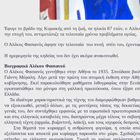
Έφυγε το βράδυ της Κυριακής από τη ζωή, σε ηλικία 87 ετών, ο Αλέκ
την εποχή του, αντιμετώπιζε τα τελευταία χρόνια προβλήματα υγείας.
Ο Αλέκος Φασιανός άφησε την τελευταία του πνοή σπίτι του, έχοντας 
Η ημερομηνία της κηδείας του δεν έχει ακόμα ανακοινωθεί.
Βιογραφικό Αλέκου Φασιανού
Ο Αλέκος Φασιανός γεννήθηκε στην Αθήνα το 1935. Σπούδασε βιολ
Γιάννη Μόραλη. Λίγο μετά την πρώτη του ατομική έκθεση στην Αθήν
κυβέρνησης. Εκεί παρακολούθησε μαθήματα λιθογραφίας στην Ecole 
εγκαταστάθηκε πιο μόνιμα στη γαλλική πρωτεύουσα, όπου έζησε επί
Ελλάδα.
Τα ιδιαίτερα χαρακτηριστικά της τέχνης του διαμορφώθηκαν βαθμιαί
να εξοικειωθεί, μεταξύ άλλων, με τις μοντέρνες τάσεις της δεκαετί
γενιάς του, δεν συντάχθηκε εμφανώς με τα ευρωπαϊκά πρωτοποριακά
και στις ελληνικές καταβολές του, διατηρώντας μέχρι τέλους το σεβασ
ελληνική τέχνη (αρχαία, βυζαντινή, λαϊκή), και τους ισχυρούς δεσμούς
Στα θέματά του κυριαρχεί η ανθρώπινη φιγούρα, η οποία απο
εξελίσσεται και αποκτά μια κυρίαρχη παρουσία στο χώρο. Σχεδιάζετ
επίπεδες με ελάχιστη φωτοσκίαση. Συχνά το χρώμα απλώνεται έντ