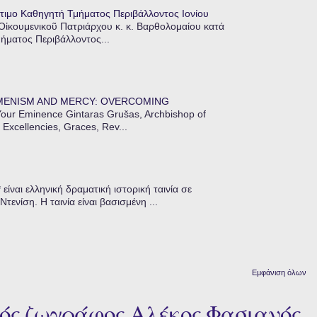
τιμο Καθηγητή Τμήματος Περιβάλλοντος Ιονίου
 Οἰκουμενικοῦ Πατριάρχου κ. κ. Βαρθολομαίου κατά
μήματος Περιβάλλοντος...
MENISM AND MERCY: OVERCOMING
our Eminence Gintaras Grušas, Archbishop of
 Excellencies, Graces, Rev...
ίναι ελληνική δραματική ιστορική ταινία σε
ενίση. Η ταινία είναι βασισμένη ...
Εμφάνιση όλων
κός ζωγράφος Αλέκος Φασιανός