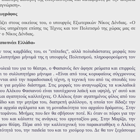
ναγνώριση».
ζωγράφος
ζει στους οικείους του, ο υπουργός Εξωτερικών Νίκος Δένδιας. «Ο
ς υπηρέτησε επίσης τις Τέχνες και τον Πολιτισμό της χώρας μας σε
r ο Νίκος Δένδιας.
αποπνέει Ελλάδα»
ους καμβάδες του, οι ''επίπεδες'', αλλά πολυδιάστατες μορφές που
λλυπητήριο μήνυμά της η υπουργός Πολιτισμού, πληροφορούμενη τον
υλειά του για το θέατρο, ο Φασιανός δεν άφησε ρεύματα και επιρροές
ι το συλλυπητήριο μήνυμα . «Είναι από τους κορυφαίους σύγχρονους
νται από την παραδοσιακή τέχνη, η τεχνική του από τις σπουδές του
ε για μεγάλο διάστημα. Στις μορφές του αναγνωρίζεις τα κυκλαδικά
 του Αλέκου Φασιανού είναι ταυτόχρονα λαϊκή και υψηλή, γι' αυτό και
 και αγαπητούς καλλιτέχνες. Ο Αλέκος ήταν αγαπημένος φίλος από του
ίδιο και την μητέρα του, διαπρεπή φιλόλογο, η οποία τον δίδαξε την
α αρχαία αγάλματα και τη μοναδικότητα του αρχαίου δράματος. Στην
Στεφάνου. Μνήμες που δεν θα σβήσουν ποτέ. Κι όταν οι πόροι για την
του και κάλυπτε τις ανάγκες του εργοταξίου μας. Στην Μαρίζα, την
 μου θλίψη. Πέρα από την καλλιτεχνική του παρακαταθήκη ο Αλέκος
τότητά του, την παιδεία του και το χιούμορ του. Δε θα τον ξεχάσουμε