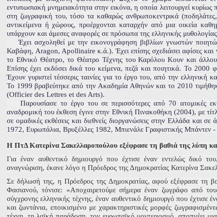
εντυπωσιακή μνημειακότητα στην εικόνα, η οποία λειτουργεί κυρίως π
στη ζωγραφική του, τόσο τα καθαρώς ανθρωποκεντρικά (ποδηλάτες, 
αντικείμενα ή χώρους, προέρχονται καταρχήν από μια οικεία καθημ
υπάρχουν και άμεσες αναφορές σε πρόσωπα της ελληνικής μυθολογία
Έχει ασχοληθεί με την εικονογράφηση βιβλίων γνωστών ποιητώ
Καβάφη, Aragon, Apollinaire κ.ά.). Έχει επίσης σχεδιάσει αφίσες κ
το Εθνικό Θέατρο, το Θέατρο Τέχνης του Καρόλου Κουν και άλλους
Επίσης έχει εκδόσει δικά του κείμενα, πεζά και ποιητικά. Το 2000
Έχουν γυριστεί τέσσερις ταινίες για το έργο του, από την ελληνική 
Το 1999 βραβεύτηκε από την Ακαδημία Αθηνών και το 2010 τιμήθηκ
(Officier des Lettres et des Arts).
Παρουσίασε το έργο του σε περισσότερες από 70 ατομικές εκθ
αναδρομική του έκθεση έγινε στην Εθνική Πινακοθήκη (2004), με τίτ
σε ομαδικές εκθέσεις και διεθνείς διοργανώσεις στην Ελλάδα και σε
1972, Ευρωπάλια, Βρυξέλλες 1982, Μπιενάλε Γραφιστικής Μπάντεν - 
Η ΠτΔ Κατερίνα Σακελλαροπούλου εξέφρασε τη βαθιά της λύπη κα
Για έναν αυθεντικό δημιουργό που έχτισε έναν εντελώς δικό το
αναγνώριση, έκανε λόγο η Πρόεδρος της Δημοκρατίας Κατερίνα Σακ
Σε δήλωσή της, η Πρόεδρος της Δημοκρατίας, αφού εξέφρασε τη βα
Φασιανού, τόνισε: «Αποχαιρετούμε σήμερα έναν ζωγράφο από τους
σύγχρονης ελληνικής τέχνης, έναν αυθεντικό δημιουργό που έχτισε έ
και ζωντάνια, εποικισμένο με χαρακτηριστικές μορφές ζωγραφισμένε
τέχνη, τη λαϊκή παράδοση, τον ευρωπαϊκό μοντερνισμό, αποπνέει μια 