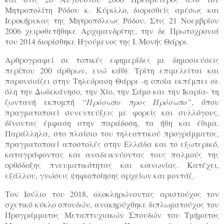
Μητροπολίτη Ρόδου κ. Κύριλλο, διορισθείς αμέσως και
Ιεροκήρυκας της Μητροπόλεως Ρόδου. Στις 21 Νοεμβρίου
2006 χειροθετήθηκε Αρχιμανδρίτης, την δε Πρωτοχρονιά
του 2014 διορίσθηκε Ηγούμενος της Ι. Μονής Θάρρι.
Αρθρογραφεί σε τοπικές εφημερίδες με δημοσιεύσεις
περίπου 200 άρθρων, ενώ κάθε Τρίτη επιμελείται και
παρουσιάζει στην Τηλεόραση Θάρρι -η οποία εκπέμπει σε
όλη την Δωδεκάνησο, την Χίο, την Σάμο και την Ικαρία- τη
ζωντανή εκπομπή
“Πρόσωπο προς Πρόσωπο”
, όπου
πραγματοποιεί συνεντεύξεις με φορείς και συλλόγους,
δίνοντας έμφαση στην παράδοση, τα ήθη και έθιμα.
Παράλληλα, στο πλαίσιο του τηλεοπτικού προγράμματος,
πραγματοποιεί αποστολές στην Ελλάδα και το εξωτερικό,
καταγράφοντας και αναδεικνύοντας τους παλμούς της
ορθόδοξης πνευματικότητας και κοινωνίας. Κατέχει,
εξάλλου, γνώσεις ψηφιοποίησης αρχείων και μοντάζ.
Τον Ιούλιο του 2018, ολοκληρώνοντας αριστούχος τον
σχετικό κύκλο σπουδών, ανακηρύχθηκε διπλωματούχος του
Προγράμματος Μεταπτυχιακών Σπουδών του Τμήματος