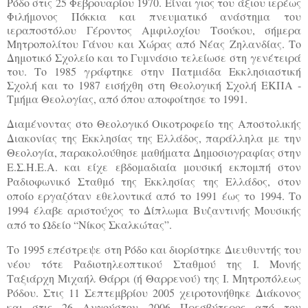
Ρόδο στις 25 Φεβρουαρίου 1970. Είναι γιος του άξιου ιερέως
Φιλήμονος Πόκκια και πνευματικό ανάστημα του
ιεραποστόλου Γέροντος Αμφιλοχίου Τσούκου, σήμερα
Μητροπολίτου Γάνου και Χώρας από Νέας Ζηλανδίας. Το
Δημοτικό Σχολείο και το Γυμνάσιο τελείωσε στη γενέτειρά
του. Το 1985 γράφτηκε στην Πατμιάδα Εκκλησιαστική
Σχολή και το 1987 εισήχθη στη Θεολογική Σχολή ΕΚΠΑ -
Τμήμα Θεολογίας, από όπου αποφοίτησε το 1991.
Διαμένοντας στο Θεολογικό Οικοτροφείο της Αποστολικής
Διακονίας της Εκκλησίας της Ελλάδος, παράλληλα με την
Θεολογία, παρακολούθησε μαθήματα Δημοσιογραφίας στην
Ε.Σ.Η.Ε.Α. και είχε εβδομαδιαία μουσική εκπομπή στον
Ραδιοφωνικό Σταθμό της Εκκλησίας της Ελλάδος, στον
οποίο εργαζόταν εθελοντικά από το 1991 έως το 1994. Το
1994 έλαβε αριστούχος το Δίπλωμα Βυζαντινής Μουσικής
από το Ωδείο “Νίκος Σκαλκώτας”.
Το 1995 επέστρεψε στη Ρόδο και διορίστηκε Διευθυντής του
νέου τότε Ραδιοτηλεοπτικού Σταθμού της Ι. Μονής
Ταξιάρχη Μιχαήλ Θάρρι (ή Θαρρενού) της Ι. Μητροπόλεως
Ρόδου. Στις 11 Σεπτεμβρίου 2005 χειροτονήθηκε Διάκονος
και στις 26 Αυγούστου 2006 Πρεσβύτερος από τον