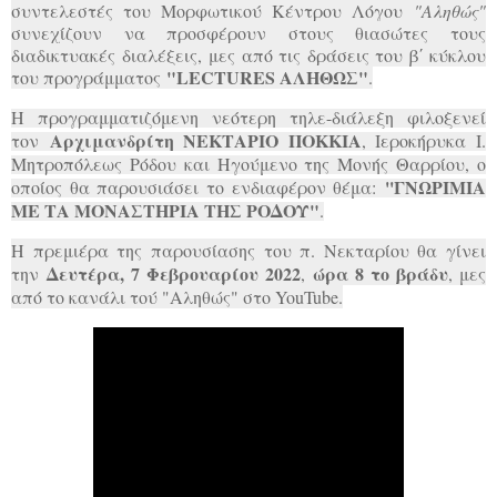
συντελεστές του Μορφωτικού Κέντρου Λόγου
"Αληθώς"
συνεχίζουν να προσφέρουν στους θιασώτες τους
διαδικτυακές διαλέξεις,
μες από τις δράσεις του β΄ κύκλου
"LECTURES ΑΛΗΘΩΣ"
του προγράμματος
.
Η προγραμματιζόμενη νεότερη τηλε-διάλεξη φιλοξενεί
Αρχιμανδρίτη ΝΕΚΤΑΡΙΟ ΠΟΚΚΙΑ
τον
, Ιεροκήρυκα Ι.
Μητροπόλεως Ρόδου και Ηγούμενο της Μονής Θαρρίου, ο
''ΓΝΩΡΙΜΙΑ
οποίος θα παρουσιάσει το ενδιαφέρον θέμα:
ΜΕ ΤΑ ΜΟΝΑΣΤΗΡΙΑ ΤΗΣ ΡΟΔΟΥ"
.
Η πρεμιέρα της παρουσίασης του π. Νεκταρίου θα γίνει
Δευτέρα, 7 Φεβρουαρίου 2022
ώρα 8 το βράδυ
την
,
, μες
από το κανάλι τού "Αληθώς" στο YouTube.