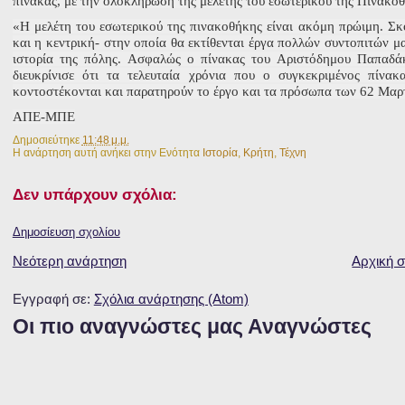
πίνακας, με την ολοκλήρωση της μελέτης του εσωτερικού της Πινακοθ
«Η μελέτη του εσωτερικού της πινακοθήκης είναι ακόμη πρώιμη. Σκ
και η κεντρική- στην οποία θα εκτίθενται έργα πολλών συντοπιτών μ
ιστορία της πόλης. Ασφαλώς ο πίνακας του Αριστόδημου Παπαδάκ
διευκρίνισε ότι τα τελευταία χρόνια που ο συγκεκριμένος πίνακα
κοντοστέκονται και παρατηρούν το έργο και τα πρόσωπα των 62 Μαρτύρ
ΑΠΕ-ΜΠΕ
Δημοσιεύτηκε
11:48 μ.μ.
Η ανάρτηση αυτή ανήκει στην Ενότητα
Ιστορία
,
Κρήτη
,
Τέχνη
Δεν υπάρχουν σχόλια:
Δημοσίευση σχολίου
Νεότερη ανάρτηση
Αρχική σ
Εγγραφή σε:
Σχόλια ανάρτησης (Atom)
Οι πιο αναγνώστες μας Αναγνώστες