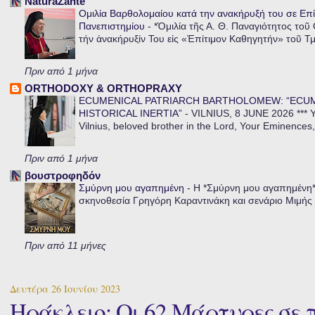
NaturaZante
Ομιλία Βαρθολομαίου κατά την ανακήρυξή του σε Επί
Πανεπιστημίου
-
*Ὁμιλία τῆς Α. Θ. Παναγιότητος τοῦ
τήν ἀνακήρυξίν Του εἰς «Ἐπίτιμον Καθηγητήν» τοῦ Τ
Πριν από 1 μήνα
ORTHODOXY & ORTHOPRAXY
ECUMENICAL PATRIARCH BARTHOLOMEW: “ECU
HISTORICAL INERTIA”
-
VILNIUS, 8 JUNE 2026 *** Y
Vilnius, beloved brother in the Lord, Your Eminences,
Πριν από 1 μήνα
βουστροφηδόν
Σμύρνη μου αγαπημένη
-
Η *Σμύρνη μου αγαπημένη* ε
σκηνοθεσία Γρηγόρη Καραντινάκη και σενάριο Μιμής Ντ
Πριν από 11 μήνες
Δευτέρα 26 Ιουνίου 2023
Ηράκλειο: Οι 62 Μάρτυρες σε