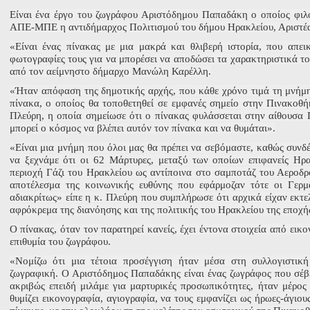
Είναι ένα έργο του ζωγράφου Αριστόδημου Παπαδάκη ο οποίος φιλο
ΑΠΕ-ΜΠΕ η αντιδήμαρχος Πολιτισμού του δήμου Ηρακλείου, Αριστέ
«Είναι ένας πίνακας με μια μακρά και θλιβερή ιστορία, που απε
φωτογραφίες τους για να μπορέσει να αποδώσει τα χαρακτηριστικά του
από τον αείμνηστο δήμαρχο Μανώλη Καρέλλη.
«Ήταν απόφαση της δημοτικής αρχής, που κάθε χρόνο τιμά τη μνήμη
πίνακα, ο οποίος θα τοποθετηθεί σε εμφανές σημείο στην Πινακοθ
Πλεύρη, η οποία σημείωσε ότι ο πίνακας φυλάσσεται στην αίθουσα 
μπορεί ο κόσμος να βλέπει αυτόν τον πίνακα και να θυμάται».
«Είναι μια μνήμη που όλοι μας θα πρέπει να σεβόμαστε, καθώς συνδέ
να ξεχνάμε ότι οι 62 Μάρτυρες, μεταξύ των οποίων επιφανείς Ηρ
περιοχή Γάζι του Ηρακλείου ως αντίποινα στο σαμποτάζ του Αεροδρ
αποτέλεσμα της κοινωνικής ευθύνης που εφάρμοζαν τότε οι Γερμ
αδιακρίτως» είπε η κ. Πλεύρη που συμπλήρωσε ότι αρχικά είχαν εκτ
αφρόκρεμα της διανόησης και της πολιτικής του Ηρακλείου της εποχής
Ο πίνακας, όταν τον παρατηρεί κανείς, έχει έντονα στοιχεία από εικ
επιθυμία του ζωγράφου.
«Νομίζω ότι μια τέτοια προσέγγιση ήταν μέσα στη συλλογιστική
ζωγραφική. Ο Αριστόδημος Παπαδάκης είναι ένας ζωγράφος που σέβε
ακριβώς επειδή μιλάμε για μαρτυρικές προσωπικότητες, ήταν μέρος 
θυμίζει εικονογραφία, αγιογραφία, να τους εμφανίζει ως ήρωες-άγιου