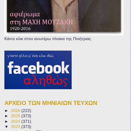
Κάντε κλικ στον ανωτέρω πίνακα της Ποιήτριας.
ΑΡΧΕΙΟ ΤΩΝ ΜΗΝΙΑΙΩΝ ΤΕΥΧΩΝ
►
2026
(222)
►
2025
(373)
►
2024
(371)
▼
2023
(373)