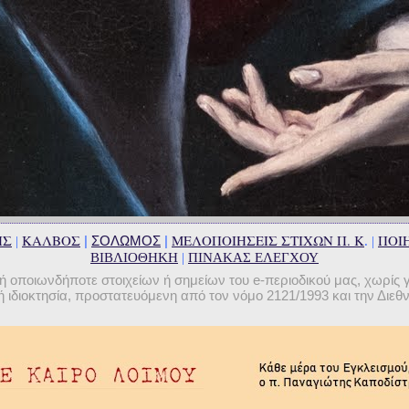
ΗΣ
ΚΑΛΒΟΣ
ΜΕΛΟΠΟΙΗΣΕΙΣ ΣΤΙΧΩΝ Π. Κ
ΠΟΙΗ
|
ΣΟΛΩΜΟΣ
|
|
. |
ΒΙΒΛΙΟΘΗΚΗ
|
ΠΙΝΑΚΑΣ ΕΛΕΓΧΟΥ
οποιωνδήποτε στοιχείων ή σημείων του e-περιοδικού μας, χωρίς 
 ιδιοκτησία, προστατευόμενη από τον νόμο 2121/1993 και την Διε