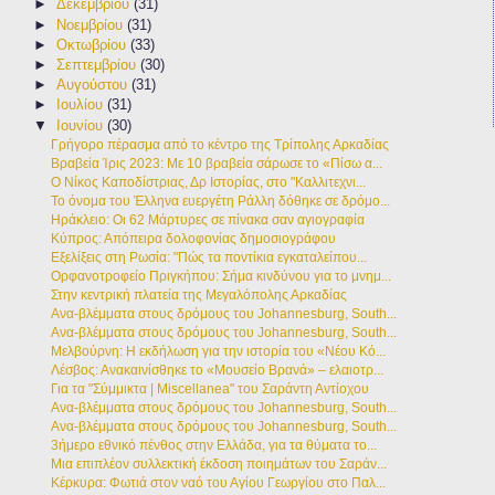
►
Δεκεμβρίου
(31)
►
Νοεμβρίου
(31)
►
Οκτωβρίου
(33)
►
Σεπτεμβρίου
(30)
►
Αυγούστου
(31)
►
Ιουλίου
(31)
▼
Ιουνίου
(30)
Γρήγορο πέρασμα από το κέντρο της Τρίπολης Αρκαδίας
Βραβεία Ίρις 2023: Με 10 βραβεία σάρωσε το «Πίσω α...
Ο Νίκος Καποδίστριας, Δρ Ιστορίας, στο "Καλλιτεχνι...
Το όνομα του Έλληνα ευεργέτη Ράλλη δόθηκε σε δρόμο...
Ηράκλειο: Οι 62 Μάρτυρες σε πίνακα σαν αγιογραφία
Κύπρος: Απόπειρα δολοφονίας δημοσιογράφου
Εξελίξεις στη Ρωσία: "Πώς τα ποντίκια εγκαταλείπου...
Ορφανοτροφείο Πριγκήπου: Σήμα κινδύνου για το μνημ...
Στην κεντρική πλατεία της Μεγαλόπολης Αρκαδίας
Ανα-βλέμματα στους δρόμους του Johannesburg, South...
Ανα-βλέμματα στους δρόμους του Johannesburg, South...
Μελβούρνη: Η εκδήλωση για την ιστορία του «Νέου Κό...
Λέσβος: Ανακαινίσθηκε το «Μουσείο Βρανά» – ελαιοτρ...
Για τα "Σύμμικτα | Miscellanea" του Σαράντη Αντίοχου
Ανα-βλέμματα στους δρόμους του Johannesburg, South...
Ανα-βλέμματα στους δρόμους του Johannesburg, South...
3ήμερο εθνικό πένθος στην Ελλάδα, για τα θύματα το...
Μια επιπλέον συλλεκτική έκδοση ποιημάτων του Σαράν...
Κέρκυρα: Φωτιά στον ναό του Αγίου Γεωργίου στο Παλ...