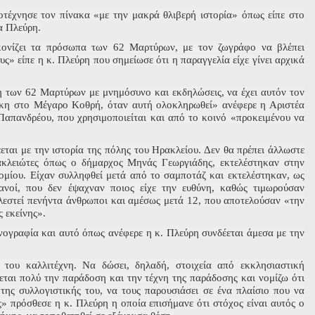
τέχνησε τον πίνακα «με την μακρά θλιβερή ιστορία» όπως είπε στο
α Πλεύρη.
ικονίζει τα πρόσωπα των 62 Μαρτύρων, με τον ζωγράφο να βλέπει
ς» είπε η κ. Πλεύρη που σημείωσε ότι η παραγγελία είχε γίνει αρχικά
 των 62 Μαρτύρων με μνημόσυνο και εκδηλώσεις, να έχει αυτόν τον
ήκη στο Μέγαρο Κοθρή, όταν αυτή ολοκληρωθεί» ανέφερε η Αριστέα
Παπανδρέου, που χρησιμοποιείται και από το κοινό «προκειμένου να
εται με την ιστορία της πόλης του Ηρακλείου. Δεν θα πρέπει άλλωστε
ακλειώτες όπως ο δήμαρχος Μηνάς Γεωργιάδης, εκτελέστηκαν στην
ομίου. Είχαν συλληφθεί μετά από το σαμποτάζ και εκτελέστηκαν, ως
ανοί, που δεν έψαχναν ποιος είχε την ευθύνη, καθώς τιμωρούσαν
ελεστεί πενήντα άνθρωποι και αμέσως μετά 12, που αποτελούσαν «την
 εκείνης».
ονογραφία και αυτό όπως ανέφερε η κ. Πλεύρη συνδέεται άμεσα με την
 του καλλιτέχνη. Να δώσει, δηλαδή, στοιχεία από εκκλησιαστική
ται πολύ την παράδοση και την τέχνη της παράδοσης και νομίζω ότι
της συλλογιστικής του, να τους παρουσιάσει σε ένα πλαίσιο που να
ς» πρόσθεσε η κ. Πλεύρη η οποία επισήμανε ότι στόχος είναι αυτός ο