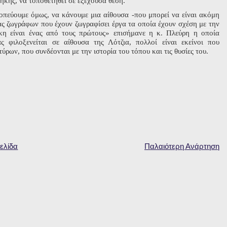
ήκης, να τοποθετηθεί σε εξέχουσα θέση.
οπεύουμε όμως, να κάνουμε μια αίθουσα -που μπορεί να είναι ακόμη
ας ζωγράφων που έχουν ζωγραφίσει έργα τα οποία έχουν σχέση με την
η είναι ένας από τους πρώτους» επισήμανε η κ. Πλεύρη η οποία
ς φιλοξενείται σε αίθουσα της Λότζια, πολλοί είναι εκείνοι που
ων, που συνδέονται με την ιστορία του τόπου και τις θυσίες του.
ελίδα
Παλαιότερη Ανάρτηση