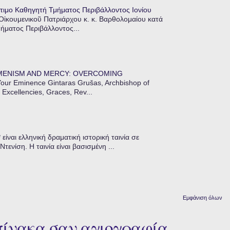
τιμο Καθηγητή Τμήματος Περιβάλλοντος Ιονίου
 Οἰκουμενικοῦ Πατριάρχου κ. κ. Βαρθολομαίου κατά
μήματος Περιβάλλοντος...
MENISM AND MERCY: OVERCOMING
our Eminence Gintaras Grušas, Archbishop of
 Excellencies, Graces, Rev...
ίναι ελληνική δραματική ιστορική ταινία σε
ενίση. Η ταινία είναι βασισμένη ...
Εμφάνιση όλων
 πίνακα σαν αγιογραφία