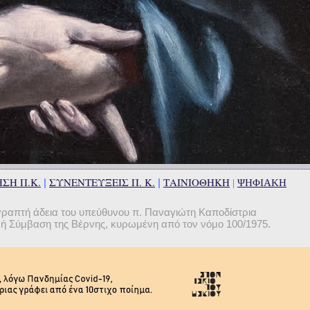
ΣΗ Π.Κ.
ΣΥΝΕΝΤΕΥΞΕΙΣ Π. Κ.
ΤΑΙΝΙΟΘΗΚΗ
|
|
|
ΨΗΦΙΑΚΗ
γραπτή άδεια του υπεύθυνου π. Παναγιώτη Καποδίστρια
θνή Σύμβαση της Βέρνης, κυρωμένη από τον νόμο 100/1975.