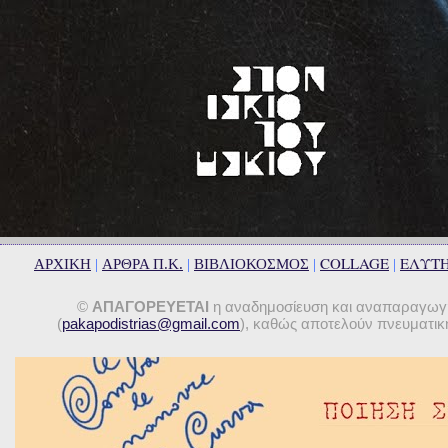
COLLAGE
ΕΛΥΤ
ΑΡΧΙΚΗ
|
ΑΡΘΡΑ Π.Κ.
|
ΒΙΒΛΙΟΚΟΣΜΟΣ
|
|
©
ΑΠΑΓΟΡΕΥΕΤΑΙ
η αναδημοσίευση και αναπαραγωγή 
(
pakapodistrias@gmail.com
), καθώς αποτελούν πνευματική