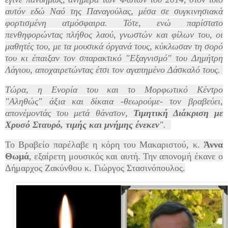
αυτόν
εδώ
Ναό της Παναγούλας, μέσα σε συγκινησιακά
φορτισμένη ατμόσφαιρα. Τότε, ενώ παρίστατο
πενθηφορώντας πλήθος λαού, γνωστών και φίλων του, οι
μαθητές του, με τα μουσικά όργανά τους, κύκλωσαν τη σορό
του κι έπαιξαν τον
σπαρακτικό
"Εξαγνισμό" του Δημήτρη
Λάγιου, αποχαιρετώντας έτσι τον αγαπημένο Δάσκαλό τους.
Τώρα, η Ενορία του και το Μορφωτικό Κέντρο
"Αληθώς"
άξια και δίκαια -θεωρούμε- τον βραβεύει
,
απονέμοντάς του μετά θάνατον,
Τιμητική Διάκριση με
Χρυσό Σταυρό, τιμής και μνήμης ένεκεν
".
Το Βραβείο παρέλαβε η κόρη του Μακαριστού, κ.
Άννα
Θωμά
, εξαίρετη μουσικός και αυτή. Την απονομή έκανε ο
Δήμαρχος Ζακύνθου κ. Γιώργος Στασινόπουλος.