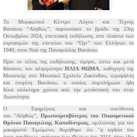
Το Μορφωτικό Κέντρο Λόγου και Τέχνης
Βανάτου
“Αληθώς”
, παρουσίασε το βράδυ της 23ης
Οκτωβρίου 2024, επετειακή εκδήλωση, στο πλαίσιο των
εορτασμών της επετείου του
“Όχι”
των Ελλήνων το
1940, στον Ναό της Παναγούλας Βανάτου.
Πριν το τέλος της εκδήλωσης, τίμησε, έστω και μετά
θάνατον, τον αλησμόνητο
ΗΛΙΑ ΘΩΜΑ
, καθηγητή της
Μουσικής στο Μουσικό Σχολείο Ζακύνθου, ιεροψάλτη
και ενορίτη Βανάτου, ο οποίος συμπλήρωσε ήδη
δέκα ολόκληρα χρόνια από την μετάστασή του στην
Αιωνιότητα.
Ο Εφημέριος και υπεύθυνος
του
"Αληθώς"
,
Πρωτοπρεσβύτερος του Οικουμενικού
Θρόνου Παναγιώτης Καποδίστριας
, ομιλώντας για τον
μακαριστό Τιμώμενο, θυμήθηκε ότι
"η κηδεία του
έγινε
πανδήμως
, ανήμερα των Φώτων του 2014, στον ίδιο