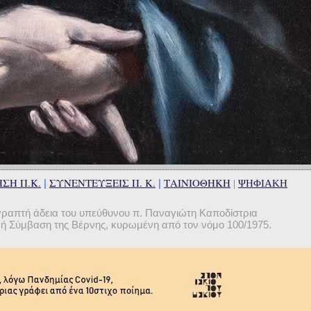
ΣΗ Π.Κ.
ΣΥΝΕΝΤΕΥΞΕΙΣ Π. Κ.
ΤΑΙΝΙΟΘΗΚΗ
|
|
|
ΨΗΦΙΑΚΗ
γραπτή άδεια του υπεύθυνου π. Παναγιώτη Καποδίστρια
θνή Σύμβαση της Βέρνης, κυρωμένη από τον νόμο 100/1975.