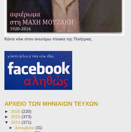
Κάντε κλικ στον ανωτέρω πίνακα της Ποιήτριας.
ΑΡΧΕΙΟ ΤΩΝ ΜΗΝΙΑΙΩΝ ΤΕΥΧΩΝ
►
2026
(220)
►
2025
(373)
▼
2024
(371)
►
Δεκεμβρίου
(31)