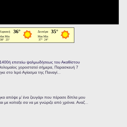
η 1400ή επετείω ψαλμωδήσεως του Ακαθίστου
θολομαίος χοροστατεί σήμερα, Παρασκευή 7
κε στο Ιερό Αγίασμα της Παναγί...
α απόψε μ’ ένα ζευγάρι που πέρασε δίπλα μου
ι με κοίταξε σα να με γνώριζε από χρόνια. Αναζ...