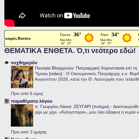
καιρός Βανάτο
ΘΕΜΑΤΙΚΑ ΕΝΘΕΤΑ. Ό,τι νεότερο εδώ!
νυχθημερόν
Παναγία Βλαχερνών: Πατριαρχική Χοροστασία επί τ
Ύμνου [video]
-
Ο Οικουμενικός Πατριάρχης κ.κ. Βαρ
Αυγούστου 2026, κατά την Θ. Λειτουργία που τελέσθη
Πριν από 5 ώρες
παραθέματα λόγου
π. Γεωργίου Λέκκα: ΖΕΥΓΑΡΙ (ποίημα)
-
Διασταυρώθηκ
χέρι με χέρι. «Καλησπέρα», μου λέει άξαφνα η κυρία κα
Πριν από 3 ημέρες