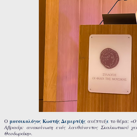
μουσικολόγος Κωστής Δεμερτζής
ε
Ο
ανέπτυξ
το θέμα:
«Ο
Αβραάμ: ανακοίνωση ενός λανθάνοντος Σκαλκωτικού χει
Θεοδωράκη».