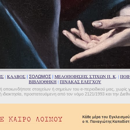
ΗΣ
ΚΑΛΒΟΣ
ΜΕΛΟΠΟΙΗΣΕΙΣ ΣΤΙΧΩΝ Π. Κ
ΠΟΙΗ
|
ΣΟΛΩΜΟΣ
|
|
. |
ΒΙΒΛΙΟΘΗΚΗ
|
ΠΙΝΑΚΑΣ ΕΛΕΓΧΟΥ
οποιωνδήποτε στοιχείων ή σημείων του e-περιοδικού μας, χωρίς 
 ιδιοκτησία, προστατευόμενη από τον νόμο 2121/1993 και την Διε