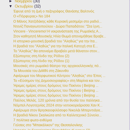
►
Νοεμβρίου
(30)
▼
Οκτωβρίου
(32)
Έφυγε από τη ζωή ο πεζογράφος Θανάσης Βαλτινός
Ο «Πόρφυρας» Νο 184
Ο Μάνος Χατζιδάκης κάθε Κυριακή μεσημέρι στο ραδιό...
Ντενίζ Παναγιωτοπούλου - Δώρα Παπαδάτου: "Στα ίχνη...
Vincere - Vinceremo! Η νεκρανάσταση της Ρωμαϊκής Α...
Στον καθηγητή Μουσικής Ηλία Θωμά απονεμήθηκε Βραβε...
Η ιστορικο-μουσική βραδιά του "Αληθώς" για την Ιτα...
Η βραδιά του "Αληθώς" για την Ιταλική Κατοχή στα Ε...
Το "Αληθώς" θα απονείμει Βραβείο μετά θάνατον στον...
Εξώπορτες στη Λίνδο της Ρόδου {2}
Εξώπορτες στη Λίνδο της Ρόδου {1}
Μουσικές στο ρωμαϊκό θέατρο της αρχαιοελληνικής πό...
Τα Μουσεία του ΔιΜΙΝ στη Ζάκυνθο
Αφιέρωμα του Μορφωτικού Κέντρου “Αληθώς” στο Έπος ...
Το «Εύσημον της Δημοσιογραφίας» στη Μαρίνα και τον...
Ήρεμες ημέρες στους δρόμους του Πεκίνου | Beijing ...
Ήρεμες ημέρες στους δρόμους του Πεκίνου | Beijing ...
Ήρεμες ημέρες στους δρόμους του Πεκίνου | Beijing ...
Παὐλος Μελάς. 120 χρόνια από την θυσία του παλληκα...
Νόμπελ Λογοτεχνίας 2024 στην νοτιοκορεάρισσα Χαν Κ...
Αφιέρωμα στον θρησκειοφιλόσοφο Νικολάι Μπερντιάγιε...
Η βραδιά Νίκου Σκαλκώτα από το Καλλιτεχνικό Σύνολο...
7 πολίτικα φωτο-ενθύμια
Γεύσεις στο "Μπακάλικον" της Θεσσαλονίκης