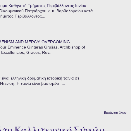
τιμο Καθηγητή Τμήματος Περιβάλλοντος Ιονίου
 Οἰκουμενικοῦ Πατριάρχου κ. κ. Βαρθολομαίου κατά
μήματος Περιβάλλοντος...
MENISM AND MERCY: OVERCOMING
our Eminence Gintaras Grušas, Archbishop of
 Excellencies, Graces, Rev...
ίναι ελληνική δραματική ιστορική ταινία σε
ενίση. Η ταινία είναι βασισμένη ...
Εμφάνιση όλων
 το Καλλιτεχνικό Σύνολο