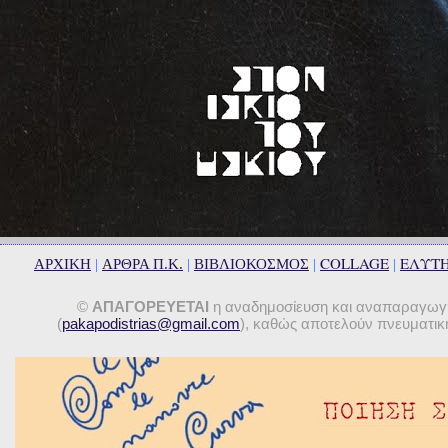
COLLAGE
ΕΛΥΤ
ΑΡΧΙΚΗ
|
ΑΡΘΡΑ Π.Κ.
|
ΒΙΒΛΙΟΚΟΣΜΟΣ
|
|
©
ΑΠΑΓΟΡΕΥΕΤΑΙ
η αναδημοσίευση και αναπαραγωγή 
(
pakapodistrias@gmail.com
), καθώς αποτελούν πνευματική