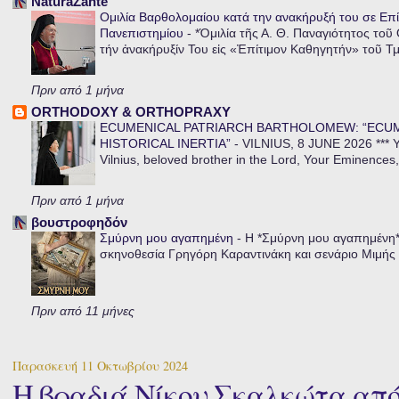
NaturaZante
Ομιλία Βαρθολομαίου κατά την ανακήρυξή του σε Επί
Πανεπιστημίου
-
*Ὁμιλία τῆς Α. Θ. Παναγιότητος τοῦ
τήν ἀνακήρυξίν Του εἰς «Ἐπίτιμον Καθηγητήν» τοῦ Τ
Πριν από 1 μήνα
ORTHODOXY & ORTHOPRAXY
ECUMENICAL PATRIARCH BARTHOLOMEW: “ECU
HISTORICAL INERTIA”
-
VILNIUS, 8 JUNE 2026 *** Y
Vilnius, beloved brother in the Lord, Your Eminences,
Πριν από 1 μήνα
βουστροφηδόν
Σμύρνη μου αγαπημένη
-
Η *Σμύρνη μου αγαπημένη* ε
σκηνοθεσία Γρηγόρη Καραντινάκη και σενάριο Μιμής Ντ
Πριν από 11 μήνες
Παρασκευή 11 Οκτωβρίου 2024
Η βραδιά Νίκου Σκαλκώτα από