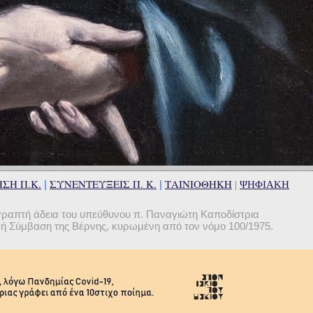
ΣΗ Π.Κ.
ΣΥΝΕΝΤΕΥΞΕΙΣ Π. Κ.
ΤΑΙΝΙΟΘΗΚΗ
|
|
|
ΨΗΦΙΑΚΗ
γραπτή άδεια του υπεύθυνου π. Παναγιώτη Καποδίστρια
θνή Σύμβαση της Βέρνης, κυρωμένη από τον νόμο 100/1975.