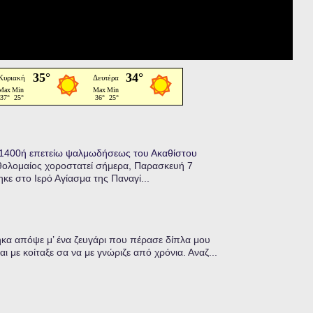
η 1400ή επετείω ψαλμωδήσεως του Ακαθίστου
θολομαίος χοροστατεί σήμερα, Παρασκευή 7
κε στο Ιερό Αγίασμα της Παναγί...
α απόψε μ’ ένα ζευγάρι που πέρασε δίπλα μου
ι με κοίταξε σα να με γνώριζε από χρόνια. Αναζ...