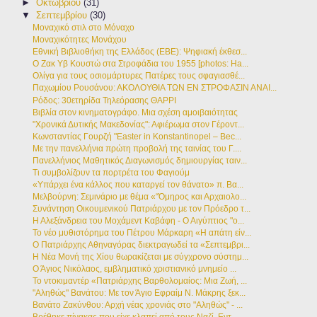
►
Οκτωβρίου
(31)
▼
Σεπτεμβρίου
(30)
Μοναχικό στιλ στο Μόναχο
Μοναχικότητες Μονάχου
Εθνική Βιβλιοθήκη της Ελλάδος (ΕΒΕ): Ψηφιακή έκθεσ...
Ο Ζακ Υβ Κουστώ στα Στροφάδια του 1955 [photos: Ha...
Ολίγα για τους οσιομάρτυρες Πατέρες τους σφαγιασθέ...
Παχωμίου Ρουσάνου: ΑΚΟΛΟΥΘΙΑ ΤΩΝ ΕΝ ΣΤΡΟΦΑΣΙΝ ΑΝΑΙ...
Ρόδος: 30ετηρίδα Τηλεόρασης ΘΑΡΡΙ
Βιβλία στον κινηματογράφο. Mια σχέση αμοιβαιότητας
"Χρονικά Δυτικής Μακεδονίας": Αφιέρωμα στον Γέροντ...
Κωνσταντίας Γουρζή "Easter in Konstantinopel – Bec...
Με την πανελλήνια πρώτη προβολή της ταινίας του Γ....
Πανελλήνιος Μαθητικός Διαγωνισμός δημιουργίας ταιν...
Τι συμβολίζουν τα πορτρέτα του Φαγιούμ
«Υπάρχει ένα κάλλος που καταργεί τον θάνατο» π. Βα...
Μελβούρνη: Σεμινάριο με θέμα «“Όμηρος και Αρχαιολο...
Συνάντηση Οικουμενικού Πατριάρχου με τον Πρόεδρο τ...
Η Αλεξάνδρεια του Μοχάμεντ Καβάφη - Ο Αιγύπτιος "ο...
Το νέο μυθιστόρημα του Πέτρου Μάρκαρη «Η απάτη είν...
Ο Πατριάρχης Αθηναγόρας διεκτραγωδεί τα «Σεπτεμβρι...
Η Νέα Μονή της Χίου θωρακίζεται με σύγχρονο σύστημ...
Ο Άγιος Νικόλαος, εμβληματικό χριστιανικό μνημείο ...
Το ντοκιμαντέρ «Πατριάρχης Βαρθολομαίος: Μια Ζωή, ...
"Αληθώς" Βανάτου: Με τον Άγιο Εφραίμ Ν. Μάκρης ξεκ...
Βανάτο Ζακύνθου: Αρχή νέας χρονιάς στο "Αληθώς" - ...