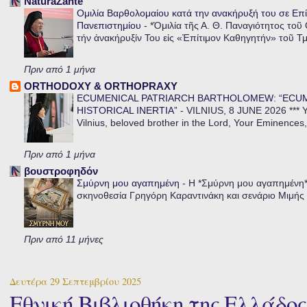
NaturaZante
Ομιλία Βαρθολομαίου κατά την ανακήρυξή του σε Επί
Πανεπιστημίου
-
*Ὁμιλία τῆς Α. Θ. Παναγιότητος τοῦ
τήν ἀνακήρυξίν Του εἰς «Ἐπίτιμον Καθηγητήν» τοῦ Τ
Πριν από 1 μήνα
ORTHODOXY & ORTHOPRAXY
ECUMENICAL PATRIARCH BARTHOLOMEW: “ECU
HISTORICAL INERTIA”
-
VILNIUS, 8 JUNE 2026 *** Y
Vilnius, beloved brother in the Lord, Your Eminences,
Πριν από 1 μήνα
βουστροφηδόν
Σμύρνη μου αγαπημένη
-
Η *Σμύρνη μου αγαπημένη* ε
σκηνοθεσία Γρηγόρη Καραντινάκη και σενάριο Μιμής Ντ
Πριν από 11 μήνες
Δευτέρα 29 Σεπτεμβρίου 2025
Εθνική Βιβλιοθήκη της Ελλάδος