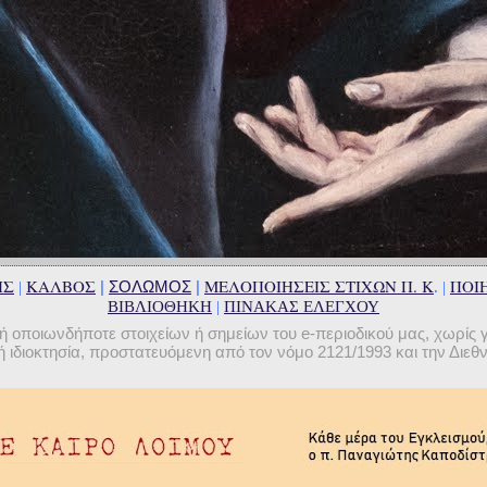
ΗΣ
ΚΑΛΒΟΣ
ΜΕΛΟΠΟΙΗΣΕΙΣ ΣΤΙΧΩΝ Π. Κ
ΠΟΙΗ
|
ΣΟΛΩΜΟΣ
|
|
. |
ΒΙΒΛΙΟΘΗΚΗ
|
ΠΙΝΑΚΑΣ ΕΛΕΓΧΟΥ
οποιωνδήποτε στοιχείων ή σημείων του e-περιοδικού μας, χωρίς 
 ιδιοκτησία, προστατευόμενη από τον νόμο 2121/1993 και την Διε