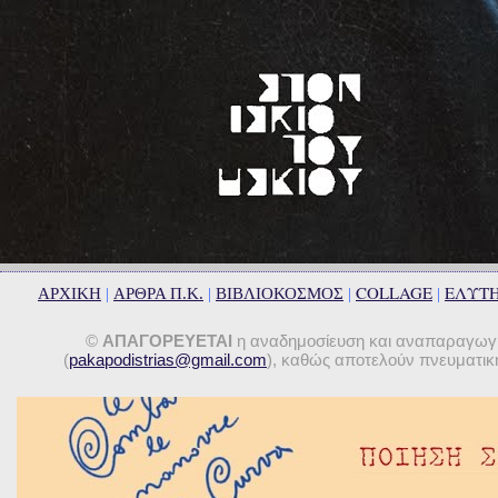
COLLAGE
ΕΛΥΤ
ΑΡΧΙΚΗ
|
ΑΡΘΡΑ Π.Κ.
|
ΒΙΒΛΙΟΚΟΣΜΟΣ
|
|
©
ΑΠΑΓΟΡΕΥΕΤΑΙ
η αναδημοσίευση και αναπαραγωγή 
(
pakapodistrias@gmail.com
), καθώς αποτελούν πνευματική