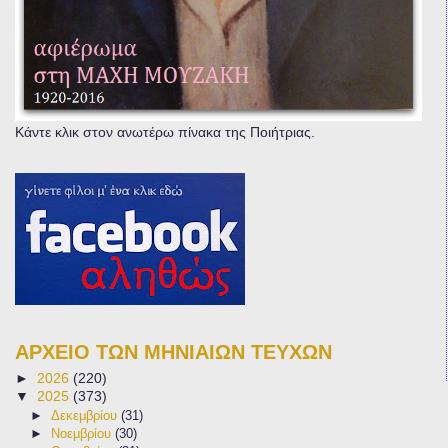
Κάντε κλικ στον ανωτέρω πίνακα της Ποιήτριας.
ΑΡΧΕΙΟ ΤΩΝ ΜΗΝΙΑΙΩΝ ΤΕΥΧΩΝ
►
2026
(220)
▼
2025
(373)
►
Δεκεμβρίου
(31)
►
Νοεμβρίου
(30)