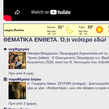
καιρός Βανάτο
ΘΕΜΑΤΙΚΑ ΕΝΘΕΤΑ. Ό,τι νεότερο εδώ!
νυχθημερόν
Παναγία Βλαχερνών: Πατριαρχική Χοροστασία επί τ
Ύμνου [video]
-
Ο Οικουμενικός Πατριάρχης κ.κ. Βαρ
Αυγούστου 2026, κατά την Θ. Λειτουργία που τελέσθη
Πριν από 8 ώρες
παραθέματα λόγου
π. Γεωργίου Λέκκα: ΖΕΥΓΑΡΙ (ποίημα)
-
Διασταυρώθηκ
χέρι με χέρι. «Καλησπέρα», μου λέει άξαφνα η κυρία κα
Πριν από 3 ημέρες