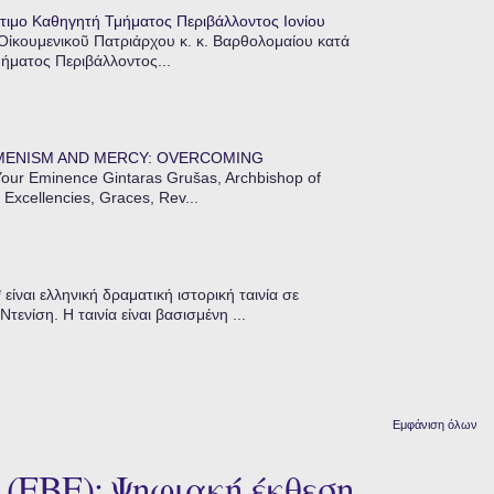
τιμο Καθηγητή Τμήματος Περιβάλλοντος Ιονίου
 Οἰκουμενικοῦ Πατριάρχου κ. κ. Βαρθολομαίου κατά
μήματος Περιβάλλοντος...
MENISM AND MERCY: OVERCOMING
our Eminence Gintaras Grušas, Archbishop of
 Excellencies, Graces, Rev...
ίναι ελληνική δραματική ιστορική ταινία σε
ενίση. Η ταινία είναι βασισμένη ...
Εμφάνιση όλων
 (ΕΒΕ): Ψηφιακή έκθεση