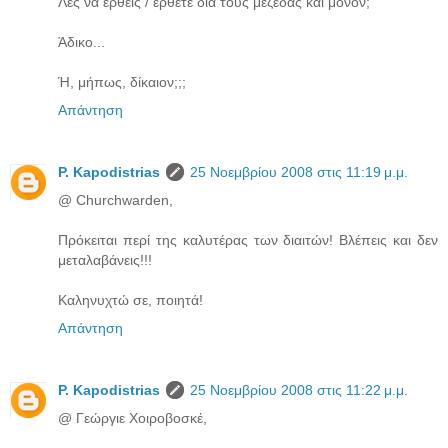
Λες να έρθεις / έρθετε δια τους μεζέδας και μόνον;
Άδικο...
Ή, μήπως, δίκαιον;;;
Απάντηση
P. Kapodistrias
25 Νοεμβρίου 2008 στις 11:19 μ.μ.
@ Churchwarden,
Πρόκειται περί της καλυτέρας των διαιτών! Βλέπεις και δεν
μεταλαβάνεις!!!
Καληνυχτώ σε, ποιητά!
Απάντηση
P. Kapodistrias
25 Νοεμβρίου 2008 στις 11:22 μ.μ.
@ Γεώργιε Χοιροβοσκέ,