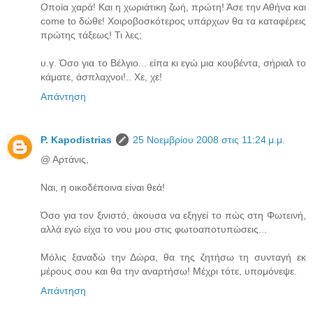
Οποία χαρά! Και η χωριάτικη ζωή, πρώτη! Άσε την Αθήνα και
come to δώθε! Χοιροβοσκότερος υπάρχων θα τα καταφέρεις
πρώτης τάξεως! Τι λες;
υ.γ. Όσο για το Βέλγιο... είπα κι εγώ μια κουβέντα, σήριαλ το
κάματε, άσπλαχνοι!.. Χε, χε!
Απάντηση
P. Kapodistrias
25 Νοεμβρίου 2008 στις 11:24 μ.μ.
@ Αρτάνις,
Ναι, η οικοδέποινα είναι θεά!
Όσο για τον ξινιστό, άκουσα να εξηγεί το πώς στη Φωτεινή,
αλλά εγώ είχα το νου μου στις φωτοαποτυπώσεις...
Μόλις ξαναδώ την Δώρα, θα της ζητήσω τη συνταγή εκ
μέρους σου και θα την αναρτήσω! Μέχρι τότε, υπομόνεψε.
Απάντηση