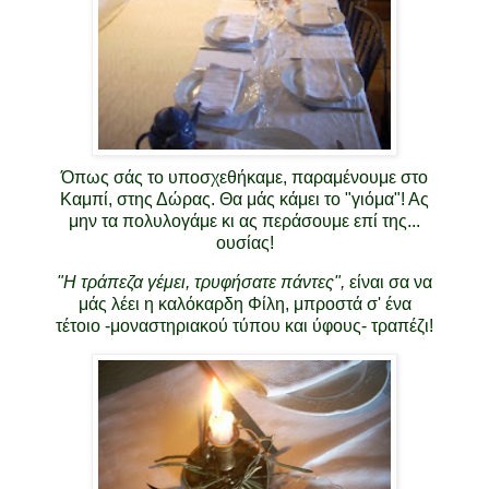
Όπως σάς το υποσχεθήκαμε, παραμένουμε στο
Καμπί, στης Δώρας. Θα μάς κάμει το "γιόμα"! Ας
μην τα πολυλογάμε κι ας περάσουμε επί της...
ουσίας!
"Η τράπεζα γέμει, τρυφήσατε πάντες",
είναι σα να
μάς λέει η καλόκαρδη Φίλη, μπροστά σ' ένα
τέτοιο -μοναστηριακού τύπου και ύφους- τραπέζι!