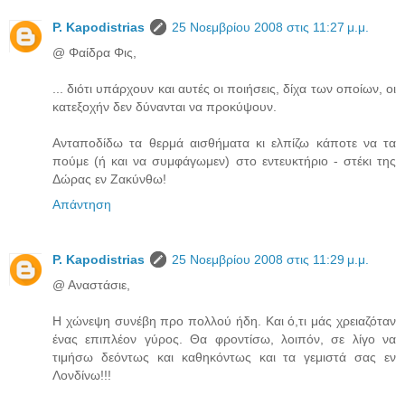
P. Kapodistrias
25 Νοεμβρίου 2008 στις 11:27 μ.μ.
@ Φαίδρα Φις,
... διότι υπάρχουν και αυτές οι ποιήσεις, δίχα των οποίων, οι
κατεξοχήν δεν δύνανται να προκύψουν.
Ανταποδίδω τα θερμά αισθήματα κι ελπίζω κάποτε να τα
πούμε (ή και να συμφάγωμεν) στο εντευκτήριο - στέκι της
Δώρας εν Ζακύνθω!
Απάντηση
P. Kapodistrias
25 Νοεμβρίου 2008 στις 11:29 μ.μ.
@ Αναστάσιε,
Η χώνεψη συνέβη προ πολλού ήδη. Και ό,τι μάς χρειαζόταν
ένας επιπλέον γύρος. Θα φροντίσω, λοιπόν, σε λίγο να
τιμήσω δεόντως και καθηκόντως και τα γεμιστά σας εν
Λονδίνω!!!