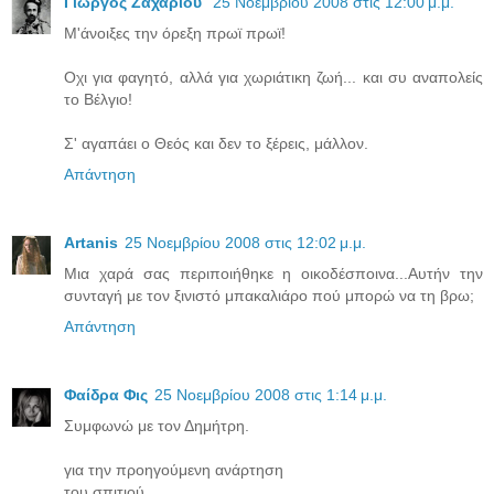
Γιώργος Ζαχαρίου
25 Νοεμβρίου 2008 στις 12:00 μ.μ.
M'άνοιξες την όρεξη πρωϊ πρωϊ!
Οχι για φαγητό, αλλά για χωριάτικη ζωή... και συ αναπολείς
το Βέλγιο!
Σ' αγαπάει ο Θεός και δεν το ξέρεις, μάλλον.
Απάντηση
Artanis
25 Νοεμβρίου 2008 στις 12:02 μ.μ.
Μια χαρά σας περιποιήθηκε η οικοδέσποινα...Αυτήν την
συνταγή με τον ξινιστό μπακαλιάρο πού μπορώ να τη βρω;
Απάντηση
Φαίδρα Φις
25 Νοεμβρίου 2008 στις 1:14 μ.μ.
Συμφωνώ με τον Δημήτρη.
για την προηγούμενη ανάρτηση
του σπιτιού...