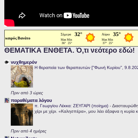
καιρός Βανάτο
ΘΕΜΑΤΙΚΑ ΕΝΘΕΤΑ. Ό,τι νεότερο εδώ!
νυχθημερόν
Η θεραπεία των θεραπευτών ["Φωνή Κυρίου", 9.8.20
Πριν από 3 ώρες
παραθέματα λόγου
π. Γεωργίου Λέκκα: ΖΕΥΓΑΡΙ (ποίημα)
-
Διασταυρώθηκ
χέρι με χέρι. «Καλησπέρα», μου λέει άξαφνα η κυρία κα
Πριν από 4 ημέρες