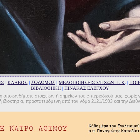
ΗΣ
ΚΑΛΒΟΣ
ΜΕΛΟΠΟΙΗΣΕΙΣ ΣΤΙΧΩΝ Π. Κ
ΠΟΙΗ
|
ΣΟΛΩΜΟΣ
|
|
. |
ΒΙΒΛΙΟΘΗΚΗ
|
ΠΙΝΑΚΑΣ ΕΛΕΓΧΟΥ
οποιωνδήποτε στοιχείων ή σημείων του e-περιοδικού μας, χωρίς 
 ιδιοκτησία, προστατευόμενη από τον νόμο 2121/1993 και την Διε