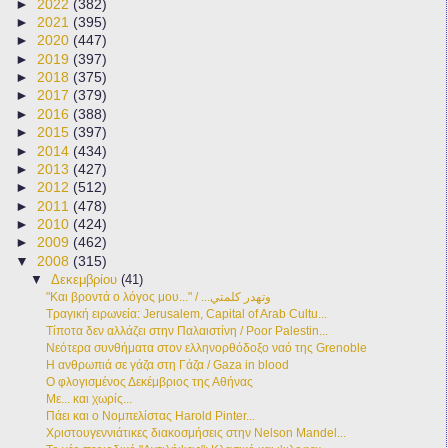
►
2022
(382)
►
2021
(395)
►
2020
(447)
►
2019
(397)
►
2018
(375)
►
2017
(379)
►
2016
(388)
►
2015
(397)
►
2014
(434)
►
2013
(427)
►
2012
(512)
►
2011
(478)
►
2010
(424)
►
2009
(462)
▼
2008
(315)
▼
Δεκεμβρίου
(41)
"Και βροντά ο λόγος μου..." / ...وتهدر كلمتي
Τραγική ειρωνεία: Jerusalem, Capital of Arab Cultu...
Τίποτα δεν αλλάζει στην Παλαιστίνη / Poor Palestin...
Νεότερα συνθήματα στον ελληνορθόδοξο ναό της Grenoble
Η ανθρωπιά σε γάζα στη Γάζα / Gaza in blood
Ο φλογισμένος Δεκέμβριος της Αθήνας
Με... και χωρίς...
Πάει και ο Νομπελίστας Harold Pinter...
Χριστουγεννιάτικες διακοσμήσεις στην Nelson Mandel...