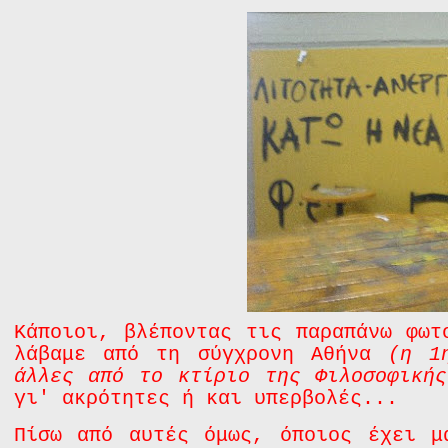
Κάποιοι, βλέποντας τις παραπάνω φω
λάβαμε από τη σύγχρονη Αθήνα
(η 1
άλλες από το κτίριο της Φιλοσοφικής
γι' ακρότητες ή και υπερβολές...
Πίσω από αυτές όμως, όποιος έχει μ