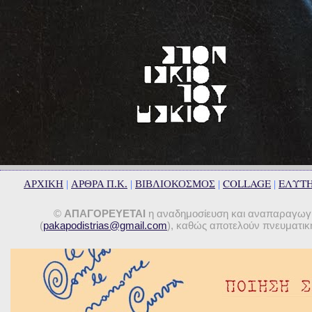
COLLAGE
ΕΛΥΤ
ΑΡΧΙΚΗ
|
ΑΡΘΡΑ Π.Κ.
|
ΒΙΒΛΙΟΚΟΣΜΟΣ
|
|
©
ΑΠΑΓΟΡΕΥΕΤΑΙ
η αναδημοσίευση και αναπαραγωγή 
(
pakapodistrias@gmail.com
), καθώς αποτελούν πνευματική