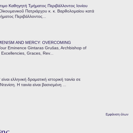
τιμο Καθηγητή Τμήματος Περιβάλλοντος Ιονίου
 Οἰκουμενικοῦ Πατριάρχου κ. κ. Βαρθολομαίου κατά
μήματος Περιβάλλοντος...
MENISM AND MERCY: OVERCOMING
our Eminence Gintaras Grušas, Archbishop of
 Excellencies, Graces, Rev...
ίναι ελληνική δραματική ιστορική ταινία σε
ενίση. Η ταινία είναι βασισμένη ...
Εμφάνιση όλων
σης