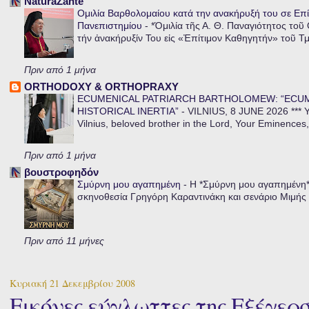
NaturaZante
Ομιλία Βαρθολομαίου κατά την ανακήρυξή του σε Επί
Πανεπιστημίου
-
*Ὁμιλία τῆς Α. Θ. Παναγιότητος τοῦ
τήν ἀνακήρυξίν Του εἰς «Ἐπίτιμον Καθηγητήν» τοῦ Τ
Πριν από 1 μήνα
ORTHODOXY & ORTHOPRAXY
ECUMENICAL PATRIARCH BARTHOLOMEW: “ECU
HISTORICAL INERTIA”
-
VILNIUS, 8 JUNE 2026 *** Y
Vilnius, beloved brother in the Lord, Your Eminences,
Πριν από 1 μήνα
βουστροφηδόν
Σμύρνη μου αγαπημένη
-
Η *Σμύρνη μου αγαπημένη* ε
σκηνοθεσία Γρηγόρη Καραντινάκη και σενάριο Μιμής Ντ
Πριν από 11 μήνες
Κυριακή 21 Δεκεμβρίου 2008
Εικόνες εύγλωττες της Εξέγερ