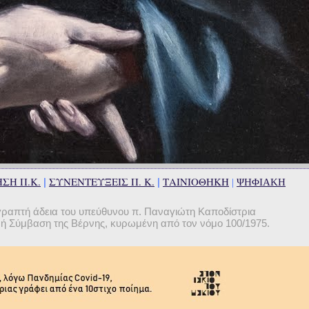
ΣΗ Π.Κ.
ΣΥΝΕΝΤΕΥΞΕΙΣ Π. Κ.
ΤΑΙΝΙΟΘΗΚΗ
|
|
|
ΨΗΦΙΑΚΗ
γραπτή άδεια του υπεύθυνου π. Παναγιώτη Καποδίστρια
θνή Σύμβαση της Βέρνης, κυρωμένη από τον νόμο 100/1975.