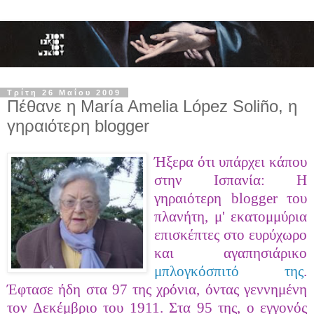
Τρίτη 26 Μαΐου 2009
Πέθανε η María Amelia López Soliño, η
γηραιότερη blogger
Ήξερα ότι υπάρχει κάπου
στην Ισπανία: Η
γηραιότερη blogger του
πλανήτη, μ' εκατομμύρια
επισκέπτε
ς στο ευρύχωρο
και αγαπησιάρικο
μπλογκόσπιτό της
.
Έφτασε ήδη στα 97 της χρόνια, όντας γεννημένη
τον Δεκέμβριο του 1911. Στα 95 της, ο εγγονός