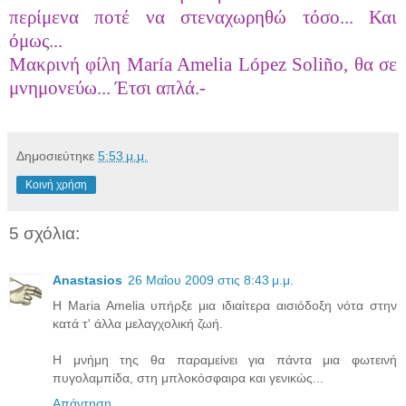
περίμενα ποτέ να στεναχωρηθώ τόσο... Και
όμως...
Μακρινή φίλη María Amelia López Soliño, θα σε
μνημονεύω... Έτσι απλά.-
Δημοσιεύτηκε
5:53 μ.μ.
Κοινή χρήση
5 σχόλια:
Anastasios
26 Μαΐου 2009 στις 8:43 μ.μ.
H Maria Amelia υπήρξε μια ιδιαίτερα αισιόδοξη νότα στην
κατά τ' άλλα μελαγχολική ζωή.
Η μνήμη της θα παραμείνει για πάντα μια φωτεινή
πυγολαμπίδα, στη μπλοκόσφαιρα και γενικώς...
Απάντηση