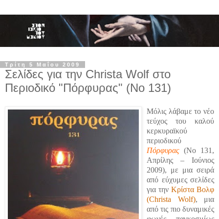
Τρίτη 5 Μαΐου 2009
Σελίδες για την Christa Wolf στο
Περιοδικό "Πόρφυρας" (Νο 131)
Μόλις λάβαμε το νέο
τεύχος του καλού
κερκυραϊκού
περιοδικού
Πόρφυρας
(Νο 131,
Απρίλης – Ιούνιος
2009), με μια σειρά
από εύχυμες σελίδες
για την
Κρίστα Βολφ
(Christa Wolf)
, μια
από τις πιο δυναμικές
φωνές παγκοσμίως