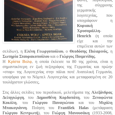
της σύγχρονης
γερμανικής
λογοτεχνίας, που
υπογράφουν η
Κυριακή
Χρυσομάλλη-
Henrich
(η οποία
είχε και την
επιμέλεια αυτών των
σελίδων), η
Ελένη Γεωργοπούλου
, ο
Θεοδόσης Πυλαρινός
, η
Σωτηρία Σταυρακοπούλου
και ο
Γιώργος Ποιμενίδης
.
Η
Κρίστα Βολφ
, η οποία έκλεισε τα 80 της χρόνια, είναι η
σημαντικότερη εν ζωή πεζογράφος της Γερμανίας και πρώην
«σταρ» της Λογοτεχνίας στην πάλαι ποτέ Ανατολική Γερμανία,
υποψήφια για το Νόμπελ Λογοτεχνίας και μεταφρασμένη σε 20
τουλάχιστον γλώσσες,
Στις άλλες σελίδες του περιοδικού, μελετήματα της
Αλεξάνδρας
Δεληγιώργη
, του
Δημοσθένη Κορδοπάτη
, του
Ξενοφώντα
Κοκόλη
, του
Γιώργου Παναγιώτου
και του
Μιχάλη
Μπακογιάννη
. Ποίηση του
František Halas
(μετάφραση
Γιώργου Κεντρωτή
), του
Γιώργη Μανουσάκη
(1933-2008,