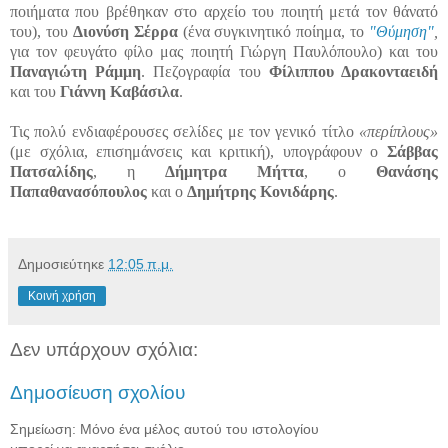
ποιήματα που βρέθηκαν στο αρχείο του ποιητή μετά τον θάνατό
του), του
Διονύση Σέρρα
(ένα συγκινητικό ποίημα, το
"Θύμηση"
,
για τον φευγάτο φίλο μας ποιητή Γιώργη Παυλόπουλο) και του
Παναγιώτη Ράμμη
. Πεζογραφία του
Φίλιππου Δρακονταειδή
και του
Γιάννη Καβάσιλα
.
Τις πολύ ενδιαφέρουσες σελίδες με τον γενικό τίτλο
«περίπλους»
(με σχόλια, επισημάνσεις και κριτική), υπογράφουν ο
Σάββας
Πατσαλίδης
, η
Δήμητρα Μήττα
, ο
Θανάσης
Παπαθανασόπουλος
και ο
Δημήτρης Κονιδάρης
.
Δημοσιεύτηκε
12:05 π.μ.
Κοινή χρήση
Δεν υπάρχουν σχόλια:
Δημοσίευση σχολίου
Σημείωση: Μόνο ένα μέλος αυτού του ιστολογίου