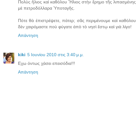
Πολὺς ἥλιος καὶ καθόλου Ἥλιος στὴν ἔρημο τῆς λιπασμένης
μὲ πετροδόλλαρα Ὑποταγῆς.
Πότε θὰ ἐπιστρέψετε, πάτερ; σᾶς περιμένουμε καὶ καθόλου
δὲν χαιρόμαστε ποὺ φύγατε ἀπὸ τὸ νησὶ ἔστῳ καὶ γιὰ λίγο!
Απάντηση
kiki
5 Ιουνίου 2010 στις 3:40 μ.μ.
Εχω όντως χάσει επεισόδια!!!
Απάντηση