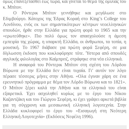
όμως επανεξετασθεί έως τώρα, και γίνεται το θέμα της ομιλίας του
κ. Μπίτον.
Ο Ρόντερικ Μπίτον γεννήθηκε και μεγάλωσε στο
Εδιμβούργο. Κάτοχος της Έδρας Κοραή στο
King
’
s
College
του
Λονδίνου, ενός εκ των σημαντικότερων κέντρων νεοελληνικών
σπουδών, ήρθε στην Ελλάδα για πρώτη φορά το 1965 και την
«ερωτεύθηκε». Πιο πολύ όμως τον απασχολούσε η άμεση
εμπειρία της χώρας, η υπαρκτή Ελλάδα, οι άνθρωποι, τα τοπία, η
μουσική. Το 1967 διάβασε για πρώτη φορά Σεφέρη, σε μια
δίγλωσση έκδοση που κυκλοφόρησε τότε.
Ύστερα από σπουδές
αγγλικής φιλολογίας στο Καίμπριτζ, στράφηκε στα νέα ελληνικά.
Η αναφορά του Ρόντερικ Μπίτον στη σχέση του Λόρδου
Βύρωνα με την Ελλάδα δεν είναι τυχαία. Γι’ αυτόν τον λόγο
πέρασε τέσσερις μήνες στην Αθήνα. «Ολα έγιναν χάρη σε ένα
ερευνητικό πρόγραμμα με θέμα τον Λόρδο Βύρωνα και το 1821».
Ο Μπίτον ξέρει καλά την Αθήνα και τα ελληνικά του είναι
εξαιρετικά. Έχει ασχοληθεί κυρίως με το έργο του Νίκου
Καζαντζάκη και του Γιώργου Σεφέρη, κι
έχει γράψει αρκετά βιβλία
για τη σύγχρονη και μεσαιωνική ελληνική λογοτεχνία. Στην
Ελλάδα κυκλοφορεί το έργο του «Εισαγωγή στη Νεότερη
Ελληνική Λογοτεχνία» (Εκδόσεις Νεφέλη 1996).