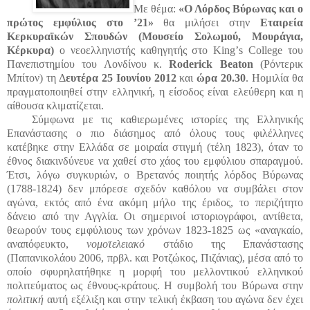
Με θέμα:
«Ο Λόρδος Βύρωνας και ο
πρώτος εμφύλιος στο ’21»
θα μιλήσει στην
Εταιρεία
Κερκυραϊκών Σπουδών
(Μουσείο Σολωμού, Μουράγια,
Κέρκυρα)
ο νεοελληνιστής καθηγητής στο
King
’
s
College
του
Πανεπιστημίου του Λονδίνου κ.
Roderick
Beaton
(Ρόντερικ
Μπίτον) τη Δ
ευτέρα 25 Ιουνίου 2012
και
ώρα 20.30
.
Ηομιλία θα
πραγματοποιηθεί στην ελληνική, η είσοδος είναι ελεύθερη και η
αίθουσα κλιματίζεται.
Σύμφωνα με τις καθιερωμένες ιστορίες της Ελληνικής
Επανάστασης ο πιο διάσημος από όλους τους φιλέλληνες
κατέβηκε στην Ελλάδα σε μοιραία στιγμή (τέλη 1823), όταν το
έθνος διακινδύνευε να χαθεί στο χάος του εμφύλιου σπαραγμού.
Έτσι, λόγω συγκυριών, ο Βρετανός ποιητής λόρδος Βύρωνας
(1788-1824) δεν μπόρεσε σχεδόν καθόλου να συμβάλει στον
αγώνα, εκτός από ένα ακόμη μήλο της έριδος, το περιζήτητο
δάνειο από την Αγγλία. Οι σημερινοί ιστοριογράφοι, αντίθετα,
θεωρούν τους εμφύλιους των χρόνων 1823-1825 ως «αναγκαίο,
αναπόφευκτο,
νομοτελειακό
στάδιο της Επανάστασης
(Παπανικολάου 2006, πρβλ. και Ροτζώκος, Πιζάνιας), μέσα από το
οποίο σφυρηλατήθηκε η μορφή του μελλοντικού ελληνικού
πολιτεύματος ως έθνους-κράτους. Η συμβολή του Βύρωνα στην
πολιτική
αυτή εξέλιξη και στην τελική έκβαση του αγώνα δεν έχει