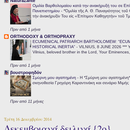
NaturaZante
Ομιλία Βαρθολομαίου κατά την ανακήρυξή του σε Επί
Πανεπιστημίου
-
*Ὁμιλία τῆς Α. Θ. Παναγιότητος τοῦ
τήν ἀνακήρυξίν Του εἰς «Ἐπίτιμον Καθηγητήν» τοῦ Τ
Πριν από 1 μήνα
ORTHODOXY & ORTHOPRAXY
ECUMENICAL PATRIARCH BARTHOLOMEW: “ECU
HISTORICAL INERTIA”
-
VILNIUS, 8 JUNE 2026 *** Y
Vilnius, beloved brother in the Lord, Your Eminences,
Πριν από 1 μήνα
βουστροφηδόν
Σμύρνη μου αγαπημένη
-
Η *Σμύρνη μου αγαπημένη* ε
σκηνοθεσία Γρηγόρη Καραντινάκη και σενάριο Μιμής Ντ
Πριν από 11 μήνες
Τρίτη 16 Δεκεμβρίου 2014
Δεκεμβριανά δειλινά {2ο}