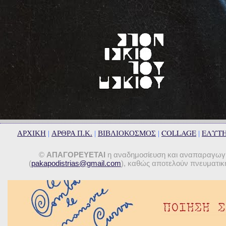
COLLAGE
ΕΛΥΤ
ΑΡΧΙΚΗ
|
ΑΡΘΡΑ Π.Κ.
|
ΒΙΒΛΙΟΚΟΣΜΟΣ
|
|
©
ΑΠΑΓΟΡΕΥΕΤΑΙ
η αναδημοσίευση και αναπαραγωγή 
(
pakapodistrias@gmail.com
), καθώς αποτελούν πνευματική