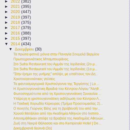
►
2022
(382)
►
2021
(395)
►
2020
(447)
►
2019
(397)
►
2018
(375)
►
2017
(379)
►
2016
(388)
►
2015
(397)
▼
2014
(434)
▼
Δεκεμβρίου
(30)
Τα πρώτα φετινά χιόνια στην Παναγία Σουμελά Βερμίου
Πρωτοχρονιάτικος Μπαμπουράνος
Στο Sufra Restaurant του Αμμάν της Ιορδανίας {2ο μ...
Στο Sufra Restaurant του Αμμάν της Ιορδανίας {1ο μ...
"Στην έρημο της μνήμης" απόψε, με υπαίτιους τον Δη...
Χριστουγεννιάτικες γεύσεις
Τα φαντασμαγορικά Χριστούγεννα της Τεργέστης | Lo ...
Η Χριστουγεννιάτικη Βραδιά του Κέντρου Λόγου "Αληθ...
Φωτοστιγμιότυπα από τη Χριστουγεννιάτικη Συναυλία ...
Υπέροχη η χριστουγεννιάτικη εκδήλωση του Κέντρου Λ...
Η Παιδική Χορωδία Κέρκυρας (Τμήμα Προετοιμασίας 2)...
Ο ποιητής Γιώργος Βέης για τη βράβευσή του από την...
Χρυσό Μετάλλιο από την Ακαδημία Αθηνών στο Ινστιτο...
Απονεμήθηκαν απόψε τα Βραβεία της Ακαδημίας Αθηνών...
Ζωή στη Νεκρά Θάλασσα και στο Kempinski Hotel | De...
Δεκεμβριανά δειλινά {3ο}