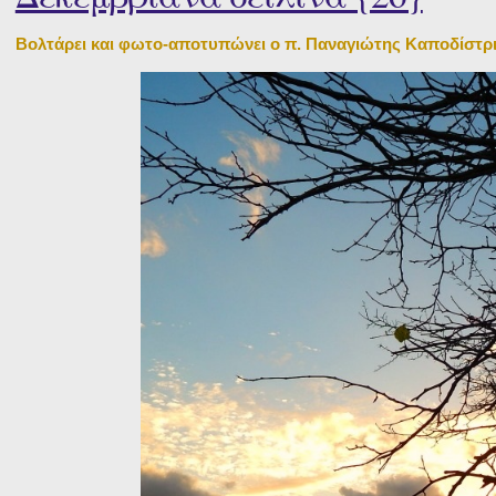
Βολτάρει και φωτο-αποτυπώνει ο π. Παναγιώτης Καποδίστρ