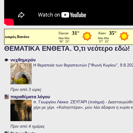
καιρός Βανάτο
ΘΕΜΑΤΙΚΑ ΕΝΘΕΤΑ. Ό,τι νεότερο εδώ!
νυχθημερόν
Η θεραπεία των θεραπευτών ["Φωνή Κυρίου", 9.8.20
Πριν από 3 ώρες
παραθέματα λόγου
π. Γεωργίου Λέκκα: ΖΕΥΓΑΡΙ (ποίημα)
-
Διασταυρώθηκ
χέρι με χέρι. «Καλησπέρα», μου λέει άξαφνα η κυρία κα
Πριν από 4 ημέρες