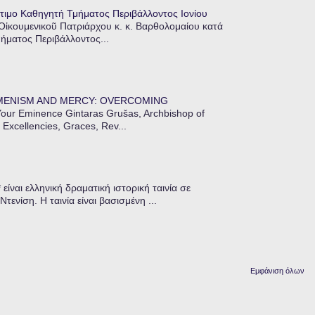
τιμο Καθηγητή Τμήματος Περιβάλλοντος Ιονίου
 Οἰκουμενικοῦ Πατριάρχου κ. κ. Βαρθολομαίου κατά
μήματος Περιβάλλοντος...
MENISM AND MERCY: OVERCOMING
our Eminence Gintaras Grušas, Archbishop of
 Excellencies, Graces, Rev...
ίναι ελληνική δραματική ιστορική ταινία σε
ενίση. Η ταινία είναι βασισμένη ...
Εμφάνιση όλων