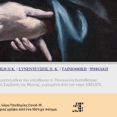
ΣΗ Π.Κ.
ΣΥΝΕΝΤΕΥΞΕΙΣ Π. Κ.
ΤΑΙΝΙΟΘΗΚΗ
|
|
|
ΨΗΦΙΑΚΗ
γραπτή άδεια του υπεύθυνου π. Παναγιώτη Καποδίστρια
θνή Σύμβαση της Βέρνης, κυρωμένη από τον νόμο 100/1975.