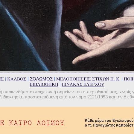
ΗΣ
ΚΑΛΒΟΣ
ΜΕΛΟΠΟΙΗΣΕΙΣ ΣΤΙΧΩΝ Π. Κ
ΠΟΙΗ
|
ΣΟΛΩΜΟΣ
|
|
. |
ΒΙΒΛΙΟΘΗΚΗ
|
ΠΙΝΑΚΑΣ ΕΛΕΓΧΟΥ
οποιωνδήποτε στοιχείων ή σημείων του e-περιοδικού μας, χωρίς 
 ιδιοκτησία, προστατευόμενη από τον νόμο 2121/1993 και την Διε