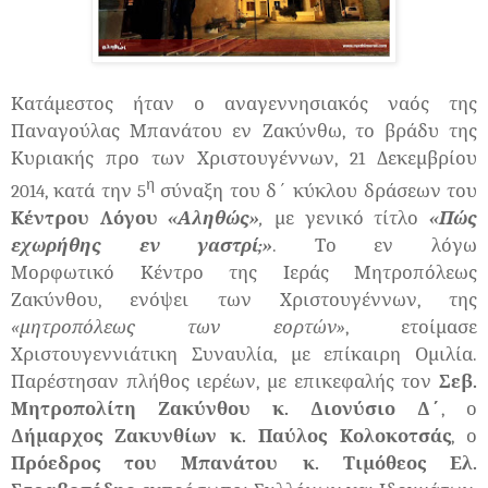
Κατάμεστος ήταν ο αναγεννησιακός ναός της
Παναγούλας Μπανάτου εν Ζακύνθω, το βράδυ της
Κυριακής προ των Χριστουγέννων, 21 Δεκεμβρίου
η
2014, κατά την 5
σύναξη του δ΄ κύκλου δράσεων του
Κέντρου Λόγου
«Αληθώς»
,
με γενικό τίτλο
«Πώς
εχωρήθης εν γαστρί;»
. Το εν λόγω
Μορφωτικό Κέντρο της Ιεράς Μητροπόλεως
Ζακύνθου, ενόψει των Χριστουγέννων, της
«μητροπόλεως των εορτών»
, ετοίμασε
Χριστουγεννιάτικη Συναυλία, με επίκαιρη Ομιλία.
Παρέστησαν πλήθος ιερέων, με επικεφαλής τον
Σεβ.
Μητροπολίτη Ζακύνθου κ. Διονύσιο Δ΄
, ο
Δήμαρχος Ζακυνθίων κ. Παύλος Κολοκοτσάς
, ο
Πρόεδρος του Μπανάτου κ. Τιμόθεος Ελ.