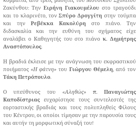
κομμάτια, από τρεις μαθητές του Μουσικού Σχολείου
Ζακύνθου: Την
Ειρήνη Γιακουμέλου
στο τραγούδι
και το κλαρινέτο, τον
Σπύρο Δρογγίτη
στην τούμπα
και την
Ρεβέκκα Κακολύρη
στο πιάνο. Την
διδασκαλία και την ευθύνη του σχήματος είχε
αναλάβει ο Καθηγητής του στο πιάνο
κ. Δημήτρης
Αναστόπουλος
.
Η βραδιά έκλεισε με την ανάγνωση του εκφραστικού
ποιήματος
«Η φάτνη»
του
Γιώργου Θέμελη
, από τον
Τάκη Πετρόπουλο
.
Ο υπεύθυνος του
«Αληθώς»
π. Παναγιώτης
Καποδίστριας
ευχαρίστησε τους συντελεστές της
εορταστικής βραδιάς και τους πολυπληθείς Φίλους
του Κέντρου, οι οποίοι τίμησαν με την παρουσία τους
και αυτήν τη μορφωτική σύναξή του!